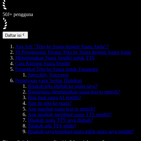
50J+ pengguna
Daftar isi
Apa Arti "Teks ke Suara dengan Suara Anda"?
10 Penggunaan Teratas Teks ke Suara dengan Suara Anda
Menggunakan Suara Sendiri untuk TTS
Cara Kloning Suara Sendiri
Perangkat Teks ke Suara untuk Tunanetra
Speechify Voiceover
Pertanyaan yang Sering Diajukan
Bisakah teks diubah ke suara saya?
Bagaimana mendapatkan suara text to speech?
Bisa buat suara AI sendiri?
Apa itu teks ke suara?
Apa manfaat suara text to speech?
Apa langkah membuat suara TTS sendiri?
Bisakah suara TTS saya diubah?
Apakah ada TTS gratis?
Bisakah saya temukan suara mirip suara saya sendiri?