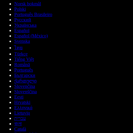
Norsk bokmål
Polski
Português Brasileiro
Русский
Українська
Español
Español (México)
Svenska
ไทย
Türkçe
Tiếng Việt
Română
Português
Български
ქართული
Slovenčina
Slovenščina
Eesti
Hrvatski
Ελληνικά
Lietuvių
עברית
বাংলা
Català