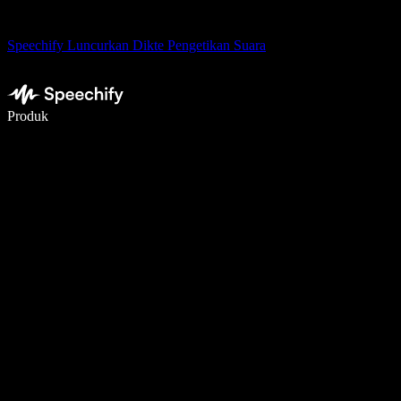
Speechify Luncurkan Dikte Pengetikan Suara
Menulis 5× lebih cepat dengan dikte suara
Produk
Pelajari lebih lanjut