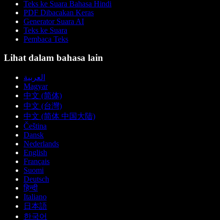
Teks ke Suara Bahasa Hindi
PDF Dibacakan Keras
Generator Suara AI
Teks ke Suara
Pembaca Teks
Lihat dalam bahasa lain
العربية
Magyar
中文 (简体)
中文 (台灣)
中文 (简体 中国大陆)
Čeština
Dansk
Nederlands
English
Français
Suomi
Deutsch
हिन्दी
Italiano
日本語
한국어