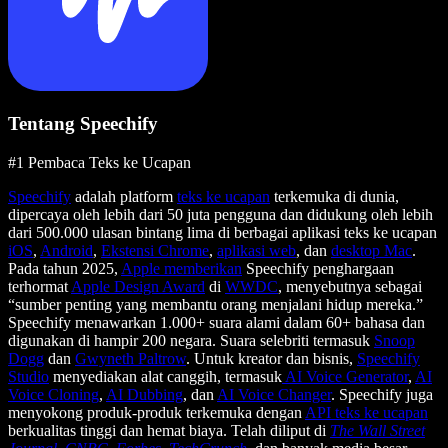
Tentang Speechify
#1 Pembaca Teks ke Ucapan
Speechify
adalah platform
teks ke ucapan
terkemuka di dunia,
dipercaya oleh lebih dari 50 juta pengguna dan didukung oleh lebih
dari 500.000 ulasan bintang lima di berbagai aplikasi teks ke ucapan
iOS
,
Android
,
Ekstensi Chrome
,
aplikasi web
, dan
desktop Mac
.
Pada tahun 2025,
Apple memberikan
Speechify penghargaan
terhormat
Apple Design Award
di
WWDC
, menyebutnya sebagai
“sumber penting yang membantu orang menjalani hidup mereka.”
Speechify menawarkan 1.000+ suara alami dalam 60+ bahasa dan
digunakan di hampir 200 negara. Suara selebriti termasuk
Snoop
Dogg
dan
Gwyneth Paltrow
. Untuk kreator dan bisnis,
Speechify
Studio
menyediakan alat canggih, termasuk
AI Voice Generator
,
AI
Voice Cloning
,
AI Dubbing
, dan
AI Voice Changer
. Speechify juga
menyokong produk-produk terkemuka dengan
API teks ke ucapan
berkualitas tinggi dan hemat biaya. Telah diliput di
The Wall Street