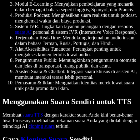
Modul E-Learning
: Menyajikan pembelajaran yang menarik
dalam berbagai bahasa seperti Inggris, Spanyol, dan Prancis.
Produksi Podcast
: Menghasilkan suara realistis untuk podcast,
menghemat waktu dan biaya produksi.
Sistem IVR
: Tingkatkan layanan pelanggan dengan respons
suara AI
personal di sistem IVR (Interactive Voice Response).
Terjemahan Real-Time
: Mendukung terjemahan audio instan
dalam bahasa Jerman, Rusia, Portugis, dan Hindi.
Alat Aksesibilitas Tunanetra
: Perangkat penting untuk
mengakses konten tertulis lewat audio.
Pengumuman Publik
: Memungkinkan pengumuman otomatis
dan jelas di transportasi, ruang publik, dan acara.
Asisten Suara & Chatbot
: Integrasi suara khusus di asisten AI,
membuat interaksi terasa lebih personal.
Pemasaran & Iklan
: Menguatkan identitas merek lewat suara
unik pada promo dan iklan.
Menggunakan Suara Sendiri untuk TTS
Membuat
suara TTS
dengan karakter suara Anda kini benar-benar
bisa. Prosesnya melibatkan rekaman suara Anda yang diolah dengan
teknologi AI
cloning suara
terkini.
Cara
Kloning Suara
Sendiri