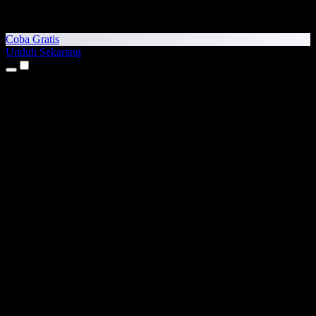
Coba Gratis
Unduh Sekarang
Produk
Teks ke Suara
Aplikasi iPhone & iPad
Aplikasi Android
Ekstensi Chrome
Ekstensi Edge
Aplikasi Web
Aplikasi Mac
Aplikasi Windows