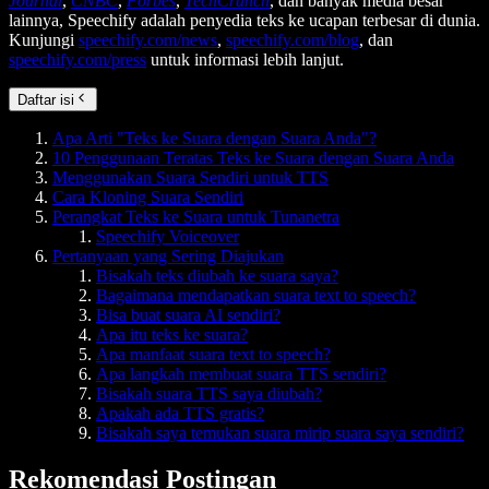
Journal
,
CNBC
,
Forbes
,
TechCrunch
, dan banyak media besar
lainnya, Speechify adalah penyedia teks ke ucapan terbesar di dunia.
Kunjungi
speechify.com/news
,
speechify.com/blog
, dan
speechify.com/press
untuk informasi lebih lanjut.
Daftar isi
Apa Arti "Teks ke Suara dengan Suara Anda"?
10 Penggunaan Teratas Teks ke Suara dengan Suara Anda
Menggunakan Suara Sendiri untuk TTS
Cara Kloning Suara Sendiri
Perangkat Teks ke Suara untuk Tunanetra
Speechify Voiceover
Pertanyaan yang Sering Diajukan
Bisakah teks diubah ke suara saya?
Bagaimana mendapatkan suara text to speech?
Bisa buat suara AI sendiri?
Apa itu teks ke suara?
Apa manfaat suara text to speech?
Apa langkah membuat suara TTS sendiri?
Bisakah suara TTS saya diubah?
Apakah ada TTS gratis?
Bisakah saya temukan suara mirip suara saya sendiri?
Rekomendasi Postingan