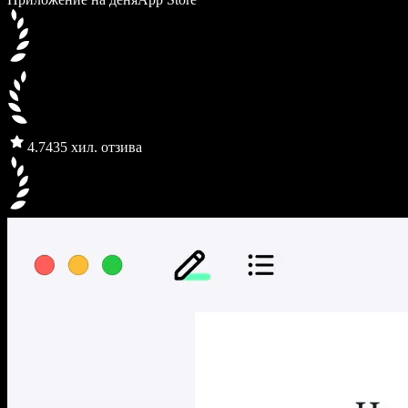
4.7
435 хил. отзива