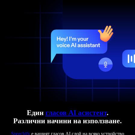
Един
гласов AI асистент
.
Различни начини на използване.
Speechify
е вашият гласов AI слой на всяко устройство