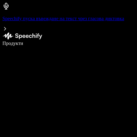
Speechify пуска въвеждане на текст чрез гласова диктовка
Пишете 5× по-бързо с гласово въвеждане
Продукти
Научете повече