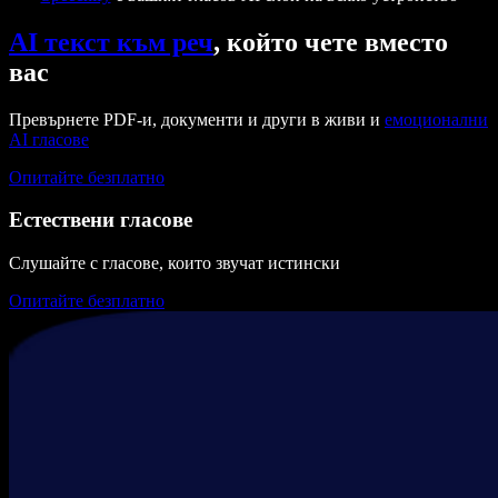
AI текст към реч
, който чете вместо
вас
Превърнете PDF-и, документи и други в живи и
емоционални
AI гласове
Опитайте безплатно
Естествени гласове
Слушайте с гласове, които звучат истински
Опитайте безплатно