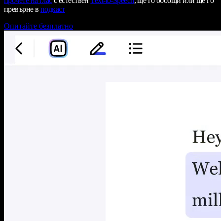
прочете на глас
с естествен
Text-to-Speech
, ще го обобщи или ще го
превърне в
подкаст
Опитайте безплатно