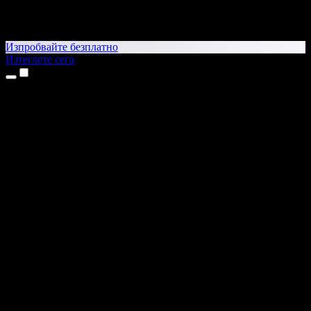
Изпробвайте безплатно
Изтеглете сега
Продукти
Текст в реч
Приложения за iPhone и iPad
Приложение за Android
Разширение за Chrome
Разширение за Edge
Уеб приложение
Приложение за Mac
Приложение за Windows