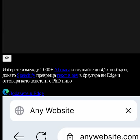
Изберете измежду 1 000+
AI гласа
и слушайте до 4,5x по-бързо,
докато
Speechify
превръща
текст в реч
в браузъра ви Edge и
отговаря като асистент с PhD ниво
Добавете в Edge