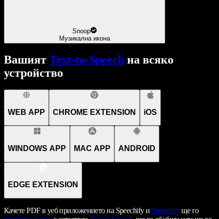
Snoop
Музикална икона
Вашият
Text-to-Speech
на всяко
устройство
WEB APP
CHROME EXTENSION
iOS
WINDOWS APP
MAC APP
ANDROID
EDGE EXTENSION
Качете PDF в уеб приложението на Speechify и
Speechify
ще го