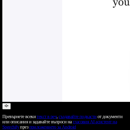
Превърнете всеки
текст в реч
,
създавайте подкасти
от документи
или описания и задавайте въпроси на
гласовия AI асистент на
Speechify
през
приложението за Android