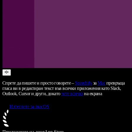
Спрете да пишете и просто говорете –
Speechify
за
Mac
превръща
гласа ви в редактиран текст във всички приложения като Slack,
Outlook, Cursor и други, докато
чете всичко
на екрана
Изтеглете за macOS
Приложение на деня
App Store