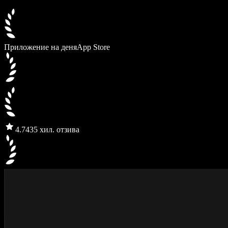
Приложение на деня
App Store
4.7
435 хил. отзива