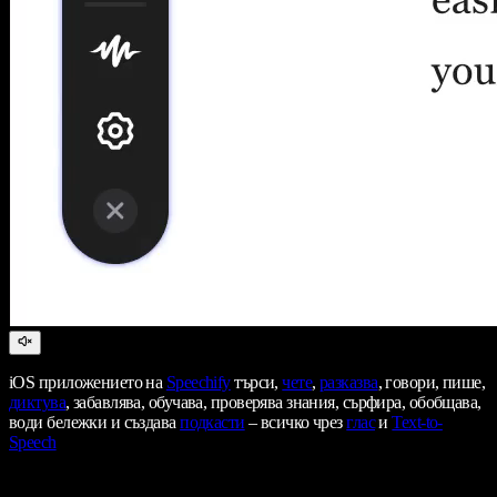
iOS приложението на
Speechify
търси,
чете
,
разказва
, говори, пише,
диктува
, забавлява, обучава, проверява знания, сърфира, обобщава,
води бележки и създава
подкасти
– всичко чрез
глас
и
Text-to-
Speech