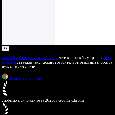
Speechify
разширението за Chrome
чете всичко в браузъра ви с
Text-
to-Speech
, въвежда текст, докато говорите, и отговаря на въпроси за
всичко, което четете
Добавете в Chrome
Любимо приложение за 2023
от Google Chrome