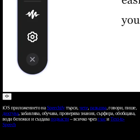
iOS приложението на
Speechify
търси,
чете
,
разказва
, говори, пише,
диктува
, забавлява, обучава, проверява знания, сърфира, обобщава,
води бележки и създава
подкасти
– всичко чрез
глас
и
Text-to-
Speech