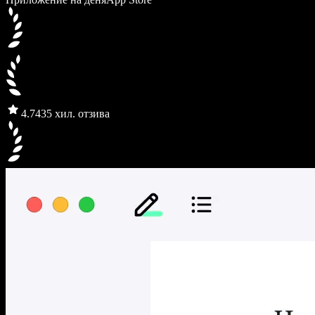
4.7
435 хил. отзива