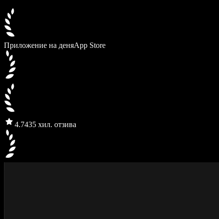
Приложение на деня
App Store
4.7
435 хил. отзива