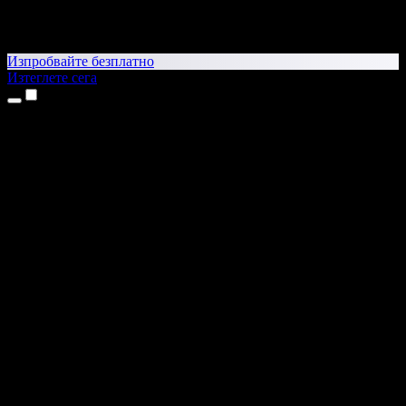
Изпробвайте безплатно
Изтеглете сега
Продукти
Текст в реч
Приложения за iPhone и iPad
Приложение за Android
Разширение за Chrome
Разширение за Edge
Уеб приложение
Приложение за Mac
Приложение за Windows