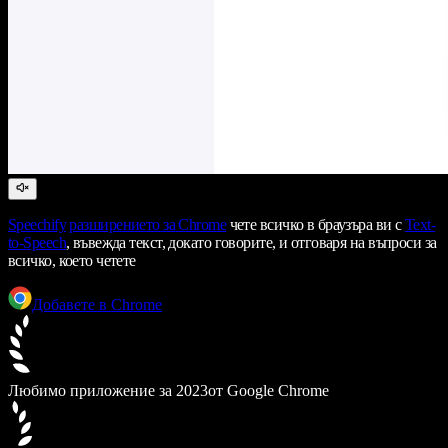
Speechify
разширението за Chrome
чете всичко в браузъра ви с
Text-
to-Speech
, въвежда текст, докато говорите, и отговаря на въпроси за
всичко, което четете
Добавете в Chrome
Любимо приложение за 2023
от Google Chrome