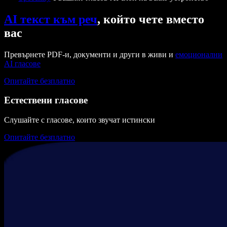
AI текст към реч
, който чете вместо
вас
Превърнете PDF-и, документи и други в живи и
емоционални
AI гласове
Опитайте безплатно
Естествени гласове
Слушайте с гласове, които звучат истински
Опитайте безплатно