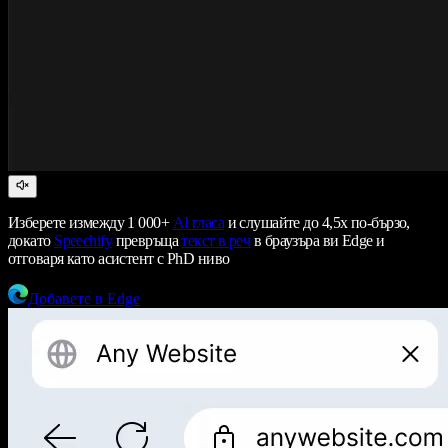
Изберете измежду 1 000+
AI гласа
и слушайте до 4,5x по-бързо,
докато
Speechify
превръща
текст в реч
в браузъра ви Edge и
отговаря като асистент с PhD ниво
Добавете в Edge