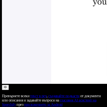
Превърнете всеки
текст в реч
,
създавайте подкасти
от документи
или описания и задавайте въпроси на
гласовия AI асистент на
Speechify
през
приложението за Android