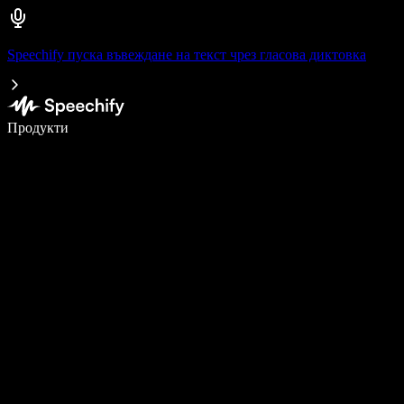
Speechify пуска въвеждане на текст чрез гласова диктовка
Пишете 5× по-бързо с гласово въвеждане
Продукти
Научете повече