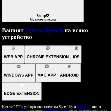
Snoop
Музикална икона
Вашият
Text-to-Speech
на всяко
устройство
WEB APP
CHROME EXTENSION
iOS
WINDOWS APP
MAC APP
ANDROID
EDGE EXTENSION
Качете PDF в уеб приложението на Speechify и
Speechify
ще го