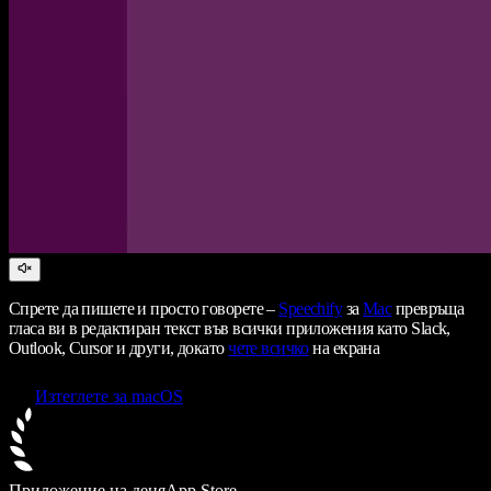
Спрете да пишете и просто говорете –
Speechify
за
Mac
превръща
гласа ви в редактиран текст във всички приложения като Slack,
Outlook, Cursor и други, докато
чете всичко
на екрана
Изтеглете за macOS
Приложение на деня
App Store