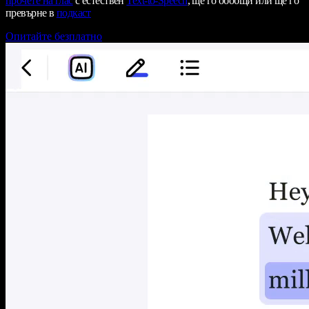
прочете на глас
с естествен
Text-to-Speech
, ще го обобщи или ще го
превърне в
подкаст
Опитайте безплатно