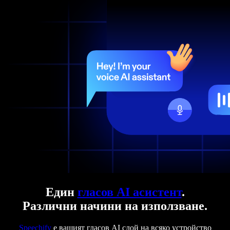
Един
гласов AI асистент
.
Различни начини на използване.
Speechify
е вашият гласов AI слой на всяко устройство