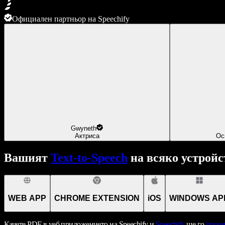
Официален партньор на Speechify
Gwyneth
Актриса
Ос
Вашият
Text-to-Speech
на всяко устройс
WEB APP
CHROME EXTENSION
iOS
WINDOWS AP
Качете PDF в уеб приложението на Speechify и
Speechify
ще го
проче