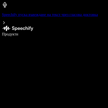
Speechify пуска въвеждане на текст чрез гласова диктовка
Пишете 5× по-бързо с гласово въвеждане
Продукти
Научете повече