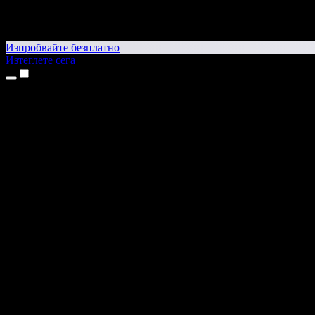
Изпробвайте безплатно
Изтеглете сега
Продукти
Текст в реч
Приложения за iPhone и iPad
Приложение за Android
Разширение за Chrome
Разширение за Edge
Уеб приложение
Приложение за Mac
Приложение за Windows