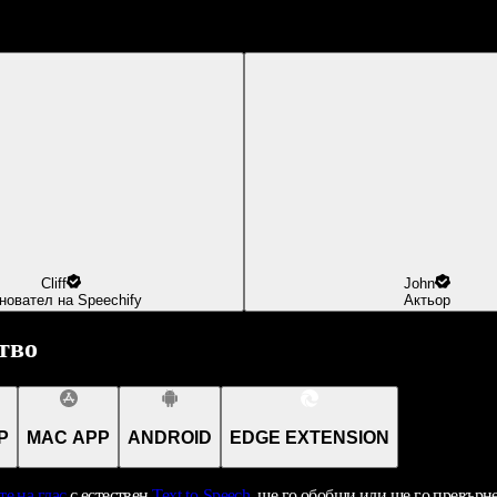
Cliff
John
новател на Speechify
Актьор
тво
P
MAC APP
ANDROID
EDGE EXTENSION
те на глас
с естествен
Text-to-Speech
, ще го обобщи или ще го превърн