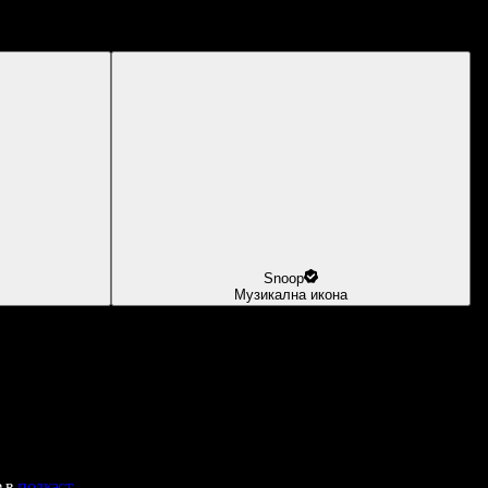
Snoop
Музикална икона
е в
подкаст