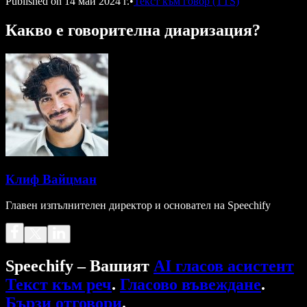
Published on
14 май 2024 г.
•
Текст към говор (TTS)
Какво е говорителна диаризация?
Клиф Вайцман
Главен изпълнителен директор и основател на Speechify
Speechify – Вашият
AI гласов асистент
Текст към реч
.
Гласово въвеждане
.
Бързи отговори
.