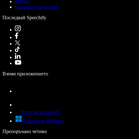
Медии
Наръчник за бранда
Последвай Speechify
Вземи приложението
Изтегли за macOS
Изтегли за Windows
Препоръчано четиво