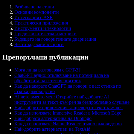
Разбиване на етапи
Основни компоненти
Интеграция с ASR
Практически приложения
Инструменти и технологии
Предизвикателства и метрики
Бъдещето на говорителната диаризация
Често задавани въпроси
Препоръчани публикации
Мога ли да разговарям с GPT-3?
ChatGPT аудио: отключване на потенциала на
обработката на естествения език
Как да накарате ChatGPT да говори с вас: стъпка по
стъпка ръководство
AI чете вместо мен: Открийте най-добрите AI
инструменти за текст-към-реч за безпроблемно слушане
Най-добрите приложения за превод от текст към реч
Как да използвате Immersive Reader в Microsoft Edge
Най-добрата алтернатива на Duolingo
Как да използвате NaturalReader: пълно ръководство
Най-добрите алтернативи на TextAid