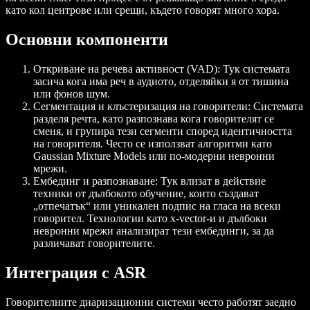
като кол центрове или срещи, където говорят много хора.
Основни компоненти
Откриване на речева активност (VAD): Тук системата
засича кога има реч в аудиото, отделяйки я от тишина
или фонов шум.
Сегментация и клъстеризация на говорители: Системата
разделя речта, като разпознава кога говорителят се
сменя, и групира тези сегменти според идентичността
на говорителя. Често се използват алгоритми като
Gaussian Mixture Models или по-модерни невронни
мрежи.
Ембединг и разпознаване: Тук влизат в действие
техники от дълбокото обучение, които създават
„отпечатък“ или уникален подпис на гласа на всеки
говорител. Технологии като x-vector-и и дълбоки
невронни мрежи анализират тези ембединги, за да
различават говорителите.
Интеграция с ASR
Говорителните диаризационни системи често работят заедно