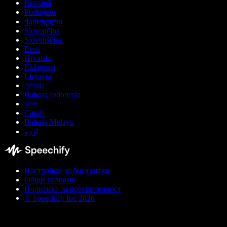
Română
Português
ქართული
Slovenčina
Slovenščina
Eesti
Hrvatski
Ελληνικά
Lietuvių
עברית
Bahasa Indonesia
বাংলা
Català
Bahasa Melayu
اردو
Настройки за бисквитки
Общи условия
Политика за поверителност
© Speechify Inc 2026