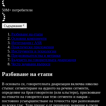
50M+ потребители
Съдържание
Разбиване на етапи
Основни компоненти
Интеграция с ASR
Практически приложения
Инструменти и технологии
Предизвикателства и метрики
Бъдещето на говорителната диаризация
Често задавани въпроси
Разбиване на етапи
В основата си, говорителната диаризация включва няколко
стъпки: сегментиране на аудиото на речеви сегменти,
определяне на броя говорители (или клъстери), присвояване
на етикети на говорител към тези сегменти и накрая –
постоянно усъвършенстване на точността при разпознаване
на всеки глас. Този процес е от решаващо значение в среди