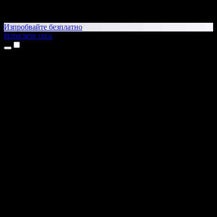
Изпробвайте безплатно
Изтеглете сега
Продукти
Текст в реч
Приложения за iPhone и iPad
Приложение за Android
Разширение за Chrome
Разширение за Edge
Уеб приложение
Приложение за Mac
Приложение за Windows