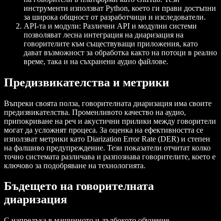
инструменти използват Python, което ги прави достъпни
за широка общност от разработчици и изследователи.
API-та и модули: Различни API и модулни системи
позволяват лесна интеграция на диаризация на
говорителите към съществуващи приложения, като
дават възможност за обработка както на потоци в реално
време, така и на съхранени аудио файлове.
Предизвикателства и метрики
Въпреки своята полза, говорителната диаризация има своите
предизвикателства. Променливото качество на аудио,
припокриване на реч и акустични прилики между говорители
могат да усложнят процеса. За оценка на ефективността се
използват метрики като Diarization Error Rate (DER) и степен
на фалшиво предупреждение. Тези показатели отчитат колко
точно системата различава и разпознава говорителите, което е
ключово за подобряване на технологията.
Бъдещето на говорителната
диаризация
С напредъка в машинното и дълбокото обучение,