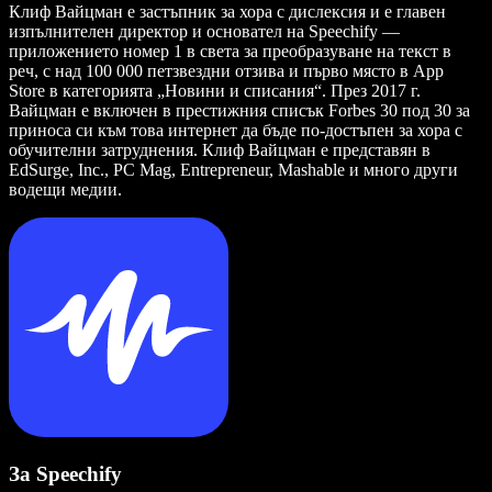
Клиф Вайцман е застъпник за хора с дислексия и е главен
изпълнителен директор и основател на Speechify —
приложението номер 1 в света за преобразуване на текст в
реч, с над 100 000 петзвездни отзива и първо място в App
Store в категорията „Новини и списания“. През 2017 г.
Вайцман е включен в престижния списък Forbes 30 под 30 за
приноса си към това интернет да бъде по-достъпен за хора с
обучителни затруднения. Клиф Вайцман е представян в
EdSurge, Inc., PC Mag, Entrepreneur, Mashable и много други
водещи медии.
За Speechify