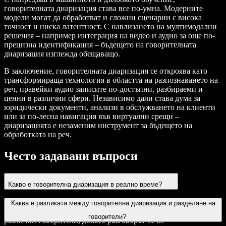
говорителната диаризация става все по-умна. Модерните
модели могат да обработват и сложни сценарии с висока
точност и ниска латентност. С навлизането на мултимодални
решения – например интеграция на видео и аудио за още по-
прецизна идентификация – бъдещето на говорителната
диаризация изглежда обещаващо.
В заключение, говорителната диаризация се откроява като
трансформираща технология в областта на разпознаването на
реч, правейки аудио записите по-достъпни, разбираеми и
ценни в различни сфери. Независимо дали става дума за
юридически документи, анализи в обслужването на клиенти
или за по-лесна навигация във виртуални срещи –
диаризацията е незаменим инструмент за бъдещето на
обработката на реч.
Често задавани въпроси
Какво е говорителна диаризация в реално време?
Говорителната диаризация в реално време обработва аудиото
Каква е разликата между говорителна диаризация и разделяне на
на момента, като определя и приписва речевите сегменти на
говорители?
различни говорители, докато разговорът тече.