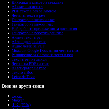
Диктовка и гласово въвеждане
AI гласов асистент
PDF текст в реч за Android
Четец за текст в реч
Генератор на женски глас
Генератор на мъжки глас
Най-добрите приложения за дислексия
Генератор на роботизиран глас
Аниме текст в реч
AI чейнджър на глас
Аудио четец за PDF
Може ли Google Docs да ми чете на глас
Разширение за Chrome за текст в реч
Текст в реч на хинди
Четене на PDF на глас
AI генератор на глас
Тексто а Вос
Leitor de Texto
Виж на други езици
العربية
Magyar
中文 (简体)