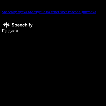
Speechify пуска въвеждане на текст чрез гласова диктовка
Пишете 5× по-бързо с гласово въвеждане
Продукти
Научете повече