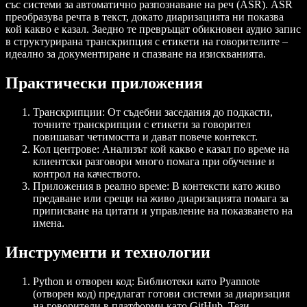
със системи за автоматично разпознаване на реч (ASR). ASR
преобразува речта в текст, докато диаризацията ни показва
кой какво е казал. Заедно те превръщат обикновен аудио запис
в структурирана транскрипция с етикети на говорителите –
идеално за документиране и спазване на изискванията.
Практически приложения
Транскрипции: От съдебни заседания до подкасти,
точните транскрипции с етикети за говорител
повишават четимостта и дават повече контекст.
Кол центрове: Анализът кой какво е казал по време на
клиентски разговори много помага при обучение и
контрол на качеството.
Приложения в реално време: В контексти като живо
предаване или срещи на живо диаризацията помага за
приписване на цитати и управление на показването на
имена.
Инструменти и технологии
Python и отворен код: Библиотеки като Pyannote
(отворен код) предлагат готови системи за диаризация
на говорители в платформи като GitHub. Тези