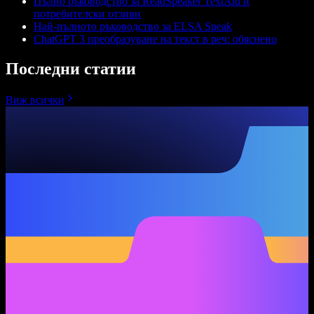
Пълно ръководство за ReadSpeaker TextAid и
потребителски отзиви
Най-пълното ръководство за ELSA Speak
ChatGPT 3 преобразуване на текст в реч: обяснено
Последни статии
Виж всички