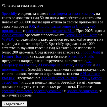
#1 четец за текст към реч
Speechify
е водещата в света
платформа за текст към реч
, на
която се доверяват над 50 милиона потребители и която има
повече от 500 000 петзвездни отзива за своите приложения за
текст към реч за
iOS
,
Android
,
разширение за Chrome
,
уеб
приложение
и
настолно приложение за Mac
. През 2025 година
Apple отличи
Speechify с престижната
Apple Design Award
на
WWDC
, определяйки я като „ключов ресурс, който помага на
хората да живеят по-добре“. Speechify предлага над 1000
естествено звучащи гласа на над 60 езика и се използва в
близо 200 държави. Сред известните гласове са
Snoop Dogg
и
Гуинет Полтроу
. За създатели и бизнеси
Speechify Studio
предоставя напреднали инструменти, включително
AI
генератор на гласове
,
AI клониране на глас
,
AI дублаж
и
AI
променящ глас
. Speechify също задвижва водещи продукти със
своето висококачествено и достъпно като цена
API за текст
към реч
. Представено в
The Wall Street Journal
,
CNBC
,
Forbes
,
TechCrunch
и други водещи медии, Speechify е най-големият
доставчик на услуги за текст към реч в света. Посетете
speechify.com/news
,
speechify.com/blog
и
speechify.com/press
, за
да научите повече.
Съдържание