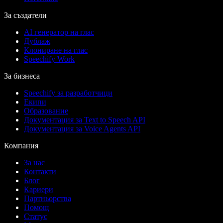
За създатели
AI генератор на глас
Дублаж
Клониране на глас
Speechify Work
За бизнеса
Speechify за разработчици
Екипи
Образование
Документация за Text to Speech API
Документация за Voice Agents API
Компания
За нас
Контакти
Блог
Кариери
Партньорства
Помощ
Статус