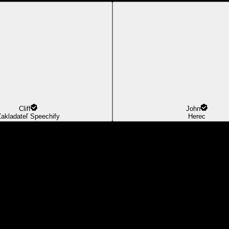
Cliff
John
akladateľ Speechify
Herec