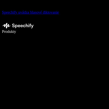
Speechify uvádza hlasové diktovanie
Píšte 5× rýchlejšie pomocou hlasového diktovania
Produkty
Zistiť viac