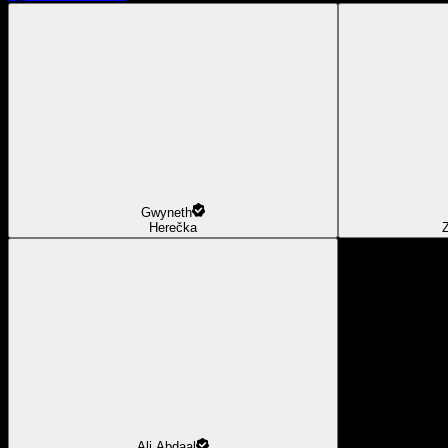
Gwyneth
Herečka
Z
Ali Abdaal