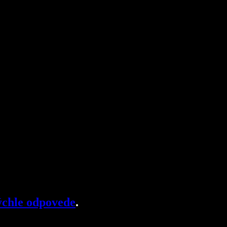
chle odpovede
.