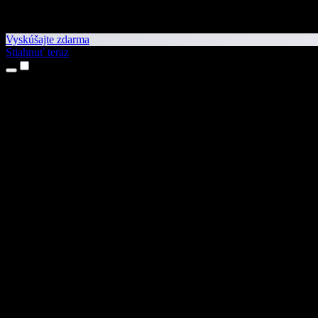
Vyskúšajte zdarma
Stiahnuť teraz
Produkty
Prevod textu na reč
Aplikácie pre iPhone a iPad
Aplikácia pre Android
Rozšírenie pre Chrome
Rozšírenie pre Edge
Webová aplikácia
Aplikácia pre Mac
Aplikácia pre Windows