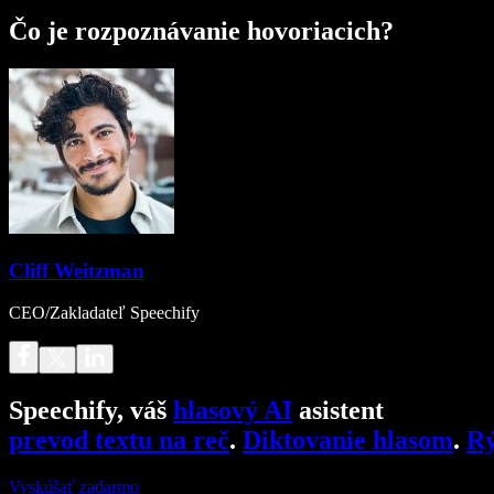
Čo je rozpoznávanie hovoriacich?
Cliff Weitzman
CEO/Zakladateľ Speechify
Speechify, váš
hlasový AI
asistent
prevod textu na reč
.
Diktovanie hlasom
.
Rý
Vyskúšať zadarmo