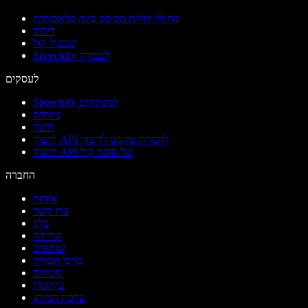
מחולל קולות מבוסס בינה מלאכותית
דיבוב
שכפול קול
Speechify לעבודה
לעסקים
Speechify למפתחים
צוותים
חינוך
תיעוד API להמרת טקסט לדיבור
תיעוד API של סוכני קול
החברה
אודות
צרו קשר
בלוג
קריירה
שותפים
מרכז העזרה
סטטוס
עיתונות
ערכת המותג