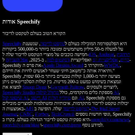
אודות Speechify
הקורא הטוב בעולם לטקסט לדיבור
היא הפלטפורמה המובילה בעולם ל
טקסט לדיבור
, שנשענת
Speechify
על למעלה מ-50 מיליון משתמשים ומגובה ביותר מ-500,000 ביקורות
הרחבת
,
Android
,
iOS
חמישה כוכבים על מוצרי הטקסט לדיבור שלה ל-
כרום
,
אפליקציית ווב
ואפליקציית
דסקטופ למק
. ב-2025,
אפל העניקה
ל-
,
WWDC
היוקרתי ב-
Apple Design Award
Speechify את פרס ה-
ותיארה אותה כ"משאב חיוני שעוזר לאנשים לחיות את חייהם."
Speechify מציעה יותר מ-1,000 קולות טבעיים ביותר מ-60 שפות,
ונמצאת בשימוש כמעט ב-200 מדינות. בין קולות הסלבריטאים ניתן
. ליוצרים ולעסקים,
Gwyneth Paltrow
ו-
Snoop Dogg
למצוא את
,
מחולל קולות AI
מספקת כלים מתקדמים, כולל
Speechify Studio
. Speechify גם מספקת
מחליף קולות AI
וגם
דיבוב AI
,
שיבוטי קול AI
יכולות טקסט לדיבור מתקדמות, איכותיות ומשתלמות למוצרים מובילים
The Wall Street
שלה. הופיעה ב-
API לטקסט לדיבור
באמצעות ה-
וגופי חדשות נוספים, Speechify
TechCrunch
,
Forbes
,
CNBC
,
Journal
,
speechify.com/news
היא ספקית טקסט לדיבור הגדולה בעולם. בקרו ב-
למידע נוסף.
speechify.com/press
ו-
speechify.com/blog