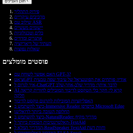
תוכן העניינים
פירוק התהליך
מרכיבים עיקריים
שילוב עם ASR
יישומים מעשיים
כלים וטכנולוגיות
אתגרים ומדדים
העתיד של דיאריזציה
שאלות נפוצות
פוסטים מומלצים
האם אפשר לשוחח עם GPT-3?
צ'אטGPT אודיו: פותחים את הפוטנציאל של עיבוד שפה טבעית
איך לגרום ל-ChatGPT לדבר איתך: מדריך שלב-אחר-שלב
AI קרא לי: חקר כלי הטקסט לדיבור המובילים לחוויית קריאה
חלקה
האפליקציות המובילות לתרגום טקסט לדיבור
כיצד להשתמש ב-Immersive Reader בדפדפן Microsoft Edge
החלופה הטובה ביותר לדואלינגו
כיצד להשתמש ב-NaturalReader: מדריך מקיף
האלטרנטיבות הטובות ביותר ל-TextAid
המדריך המלא ל-ReadSpeaker TextAid וחוות דעת
המדריך האולטימטיבי ל-ELSA Speak