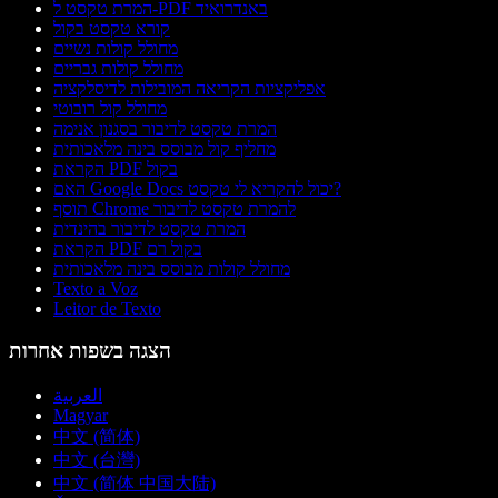
המרת טקסט ל-PDF באנדרואיד
קורא טקסט בקול
מחולל קולות נשיים
מחולל קולות גבריים
אפליקציות הקריאה המובילות לדיסלקציה
מחולל קול רובוטי
המרת טקסט לדיבור בסגנון אנימה
מחליף קול מבוסס בינה מלאכותית
הקראת PDF בקול
האם Google Docs יכול להקריא לי טקסט?
תוסף Chrome להמרת טקסט לדיבור
המרת טקסט לדיבור בהינדית
הקראת PDF בקול רם
מחולל קולות מבוסס בינה מלאכותית
Texto a Voz
Leitor de Texto
הצגה בשפות אחרות
العربية
Magyar
中文 (简体)
中文 (台灣)
中文 (简体 中国大陆)