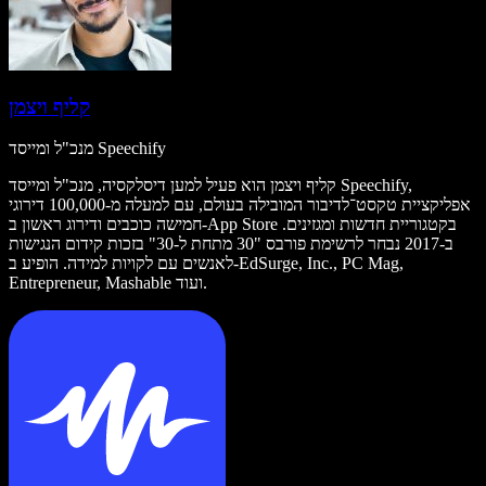
קליף ויצמן
מנכ"ל ומייסד Speechify
קליף ויצמן הוא פעיל למען דיסלקסיה, מנכ"ל ומייסד Speechify,
אפליקציית טקסט־לדיבור המובילה בעולם, עם למעלה מ-100,000 דירוגי
חמישה כוכבים ודירוג ראשון ב-App Store בקטגוריית חדשות ומגזינים.
ב-2017 נבחר לרשימת פורבס "30 מתחת ל-30" בזכות קידום הנגישות
לאנשים עם לקויות למידה. הופיע ב-EdSurge, Inc., PC Mag,
Entrepreneur, Mashable ועוד.