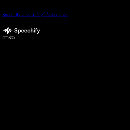
Speechify משיקה תמלול קול להקלדה
לכתוב פי 5 מהר יותר עם הכתבה קולית
מוצרים
למידע נוסף