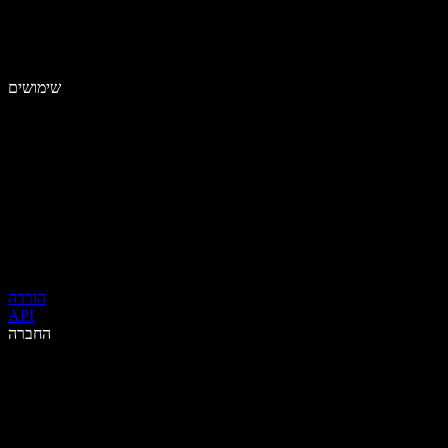
שימושים
הורדה
API
החברה