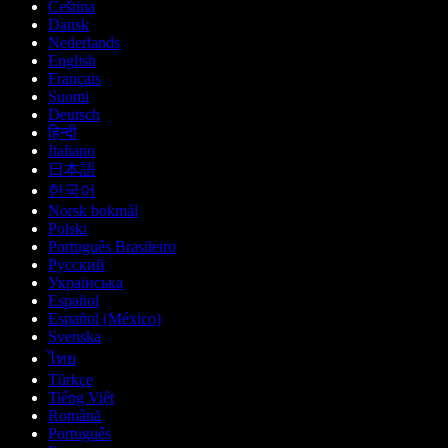
Čeština
Dansk
Nederlands
English
Français
Suomi
Deutsch
हिन्दी
Italiano
日本語
한국어
Norsk bokmål
Polski
Português Brasileiro
Русский
Українська
Español
Español (México)
Svenska
ไทย
Türkçe
Tiếng Việt
Română
Português