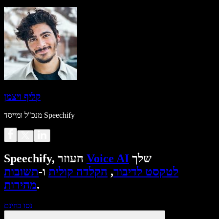
קליף ויצמן
מנכ"ל ומייסד Speechify
שלך
Voice AI
Speechify, העוזר
לטקסט לדיבור
,
הקלדה קולית
ו-
תשובות
.
מהירות
נסו בחינם