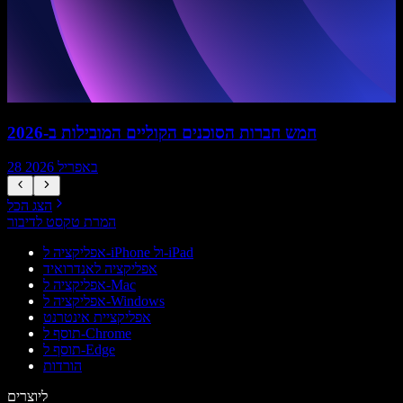
חמש חברות הסוכנים הקוליים המובילות ב-2026
28 באפריל 2026
הצג הכל
המרת טקסט לדיבור
אפליקציה ל-iPhone ול-iPad
אפליקציה לאנדרואיד
אפליקציה ל-Mac
אפליקציה ל-Windows
אפליקציית אינטרנט
תוסף ל-Chrome
תוסף ל-Edge
הורדות
ליוצרים