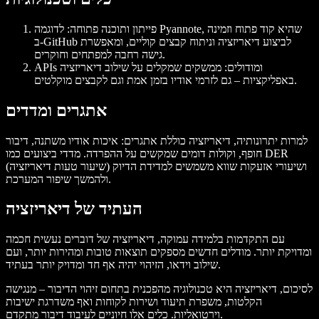
פייתון ותוכנה פתוחה: לדוגמה Pyannote, שהיא קוד פתוח וזמינה
ב-GitHub לביצוע דיאריזציה וניתוח קבצים קוליים, ומאפשרת
גישה רחבה למפתחים וחוקרים.
APIs ומודולים: ממשקים שמקלים על שילוב דיאריזציה
באפליקציות – גם לזרמי אודיו בזמן אמת וגם לקבצים מוקלטים.
אתגרים ומדדים
למרות יתרונותיה, דיאריזציה כוללת אתגרים: איכות אודיו משתנה, דיבור
חופף, וקולות דומים שמקשים על ההפרדה. מדדי ביצועים כמו DER
(שיעור טעות דיאריזציה) ושיעורי אזעקות שווא משמשים למדידת הדיוק
ולהמשך שיפור המערכת.
העתיד של דיאריזציה
עם התקדמות בלמידה עמוקה, דיאריזציה של דוברים נעשית חכמה
ומדויקת יותר. מודלים חדשים מספקים תוצאות טובות ומהירות יותר, ועם
שילוב וידאו, הזיהוי יהיה אף חד ומדויק יותר בעתיד.
לסיכום, דיאריזציה היא טכנולוגיה מהפכנית בתחום זיהוי הדיבור – מנגישה
הקלטות, משפרת תיעוד ושירות לקוחות ואף משדרגת ישיבות
וירטואליות. כלים אלו חיוניים לעיבוד דיבור מתקדם.