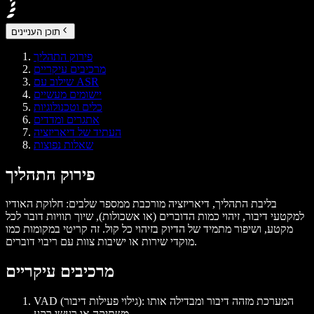
תוכן העניינים
פירוק התהליך
מרכיבים עיקריים
שילוב עם ASR
יישומים מעשיים
כלים וטכנולוגיות
אתגרים ומדדים
העתיד של דיאריזציה
שאלות נפוצות
פירוק התהליך
בליבת התהליך, דיאריזציה מורכבת ממספר שלבים: חלוקת האודיו
למקטעי דיבור, זיהוי כמות הדוברים (או אשכולות), שיוך תוויות דובר לכל
מקטע, ושיפור מתמיד של הדיוק בזיהוי כל קול. זה קריטי במקומות כמו
מוקדי שירות או ישיבות צוות עם ריבוי דוברים.
מרכיבים עיקריים
VAD (גילוי פעילות דיבור): המערכת מזהה דיבור ומבדילה אותו
משתיקה או רעשי רקע.