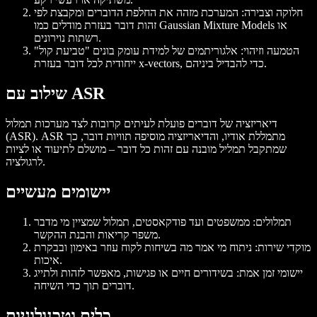
חלוקה וצבירה: המערכת מזהה את החלפת הדוברים ומקבצת לפי
זהות דובר בעזרת מודלים כמו Gaussian Mixture Models או
רשתות נוירונים.
הטמעה וזיהוי: אלגוריתמים של למידת עומק בונים "טביעת קול"
ייחודית לכל דובר בעזרת x-vectors, כדי להבדיל ביניהם.
שילוב עם ASR
דיאריזציה של דוברים פועלת לעיתים קרובות לצד מערכות תמלול
(ASR). ASR מתמללת אודיו, והדיאריזציה מוסיפה תוויות דובר, כך
שמתקבל תמליל מובנה עם זהות כל דובר – מושלם לתיעוד או לציות
לרגולציה.
יישומים מעשיים
תמלולים: ממשפטים ועד פודקאסטים, תמלול שמציין מי מדבר
משפר קריאות והבנת ההקשר.
מוקדי שירות: ניתוח מי אמר מה בשיחות לקוח עוזר באימון ובבקרת
איכות.
יישומי זמן אמת: בשידורים חיים או פגישות, מאפשר לזהות ולתייג
דוברים תוך כדי השיחה.
כלים וטכנולוגיות