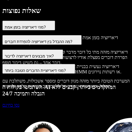
שאלות נפוצות
מהי דיאריזציה בזמן אמת?
דיאריזציה בזמן אמת מזהה ומפרידה כל דובר תוך כדי שיחה, על גבי
מה ההבדל בין דיאריזציה להפרדת דוברים?
האודיו המתקבל ברגע האמת.
דיאריזציה מזהה מתי כל דובר מדבר ומשייכת מקטעים לקול מסוים, בעוד
איך מבצעים דיאריזציה לדיבור?
הפרדת דוברים מפצלת אודיו לרצועות נפרדות, כך שבכל אחת נשמע רק
דובר אחד – גם כשיש דיבור חופף.
דיאריזציה נעשית בבניית צינור עיבוד: חלוקת האודיו, צבירה לפי קול
מהי דיאריזציית הדוברים הטובה ביותר?
ודובר, ושיוך אשכולות בעזרת מודלים כמו HMM או רשתות נוירונים.
המערכת הטובה ביותר מזהה מגוון דוברים ומספר אשכולות, משתלבת עם
תמלול, ומאפשרת עבודה חלקה במיוחד בשיחות טלפון ופגישות.
השתמשו בקולות ה-AI המתקדמים ביותר, קבצים ללא
הגבלה ותמיכה 24/7
נסו בחינם