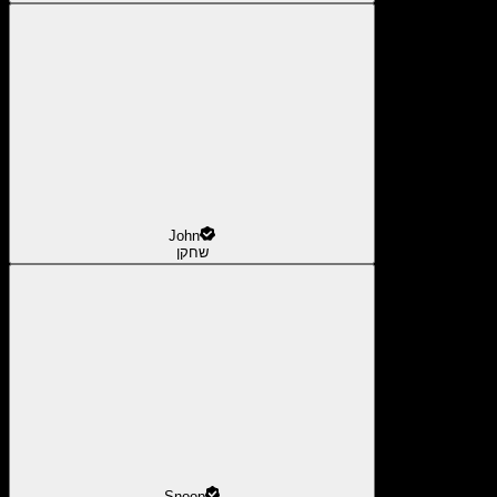
John
שחקן
Snoop