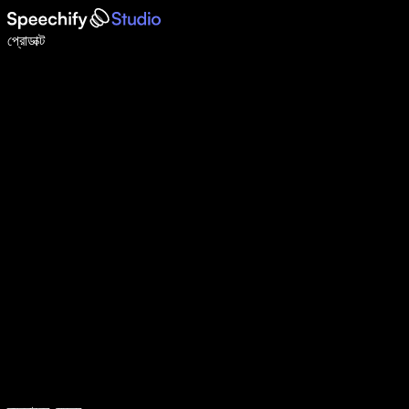
ভয়েস টাইপিং দিয়ে ৫ গুণ দ্রুত লিখুন
প্রোডাক্ট
আরও জানুন