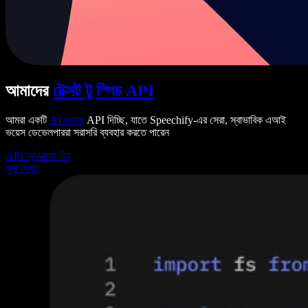
আমাদের
টেক্সট টু স্পিচ API
আমরা একটি
AI ভয়েস
API দিচ্ছি, যাতে Speechify-এর সেরা, স্বাভাবিক এআই
ভয়েস ডেভেলপাররা সরাসরি ব্যবহার করতে পারেন
API অ্যাক্সেস নিন
ঘুরে দেখুন