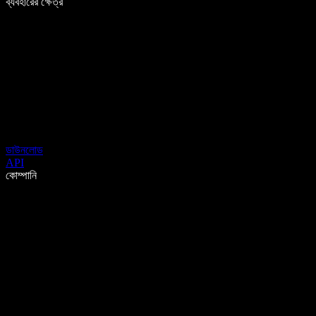
ব্যবহারের ক্ষেত্র
ডাউনলোড
API
কোম্পানি