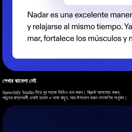
শেখার ঝামেলা নেই
Speechify Studio দিয়ে খুব সহজে ভিডিও ডাব করুন। স্ক্রিপ্ট আপলোড করুন,
পছন্দের বাস্তবধর্মী এআই ভয়েস ও ভাষা বাছুন, আর উপভোগ করুন তাৎক্ষণিক অনুবাদ।