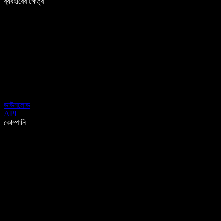
ব্যবহারের ক্ষেত্র
ডাউনলোড
API
কোম্পানি