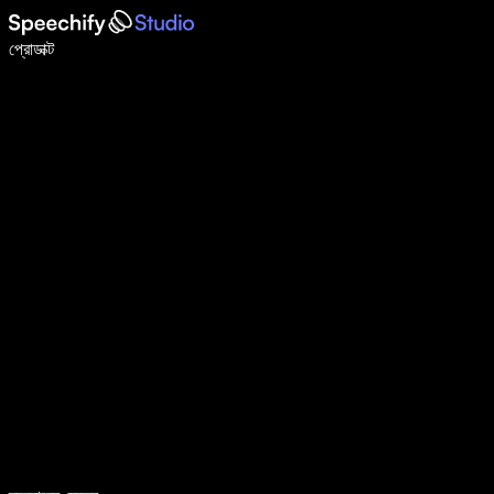
ভয়েস টাইপিং দিয়ে ৫ গুণ দ্রুত লিখুন
প্রোডাক্ট
আরও জানুন