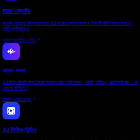
ভয়েস ক্লোনিং
কয়েক সেকেন্ডে বাস্তবের মতো AI ভয়েস ক্লোন করুন। কিছু ইনস্টল করতে হবে না,
সবই ব্রাউজারে।
ভয়েস ক্লোনিং দেখুন
ভয়েস ওভার
AI দিয়ে ঝটপট মানব-মানের ভয়েসওভার তৈরি করুন। টেক্সট, ভিডিও, এক্সপ্লেইনার—যে
কোনো স্টাইলে।
ভয়েস ওভার দেখুন
AI ভিডিও স্টুডিও