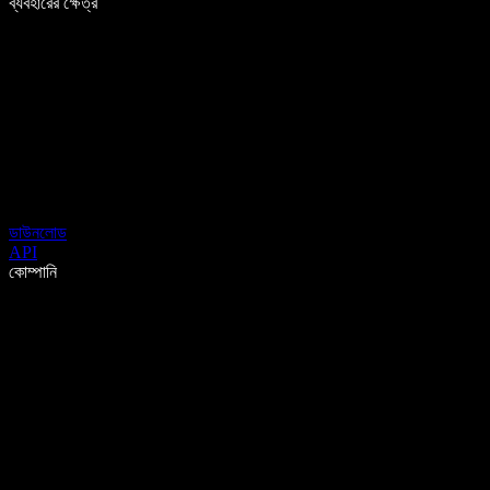
ব্যবহারের ক্ষেত্র
ডাউনলোড
API
কোম্পানি