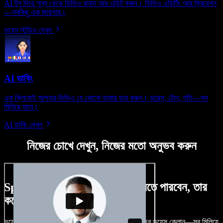
AI টুল দিয়ে শূন্য থেকে ভিডিও বানান আর এডিট করুন। ভিডিও এডিটিং আর ক্রিয়েশন
—সবকিছু এক জায়গায়।
ভয়েস স্টুডিও দেখুন
AI ডাবিং
এক ক্লিকেই আপনার ভিডিও যে কোনো ভাষায় ডাব করুন। ভয়েস, টোন, গতি—সব
মিলিয়ে যাবে।
AI ডাবিং দেখুন
নিজের চোখে দেখুন, নিজের মতো অনুভব করুন
Speechify Studio দিয়ে কী কী করতে পারবেন, তার
কয়েকটা উদাহরণ দেখুন
ভয়েসওভার, রয়্যালটি-ফ্রি ছবি, অডিও, ভিডিও যোগ, নিজের ভয়েস ক্লোন—সব মিলিয়ে