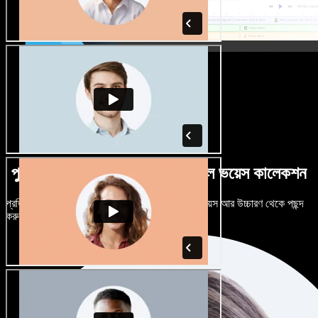
পুরুষ-নারী ভেদে নানান উচ্চারণে বিশাল ভয়েস কালেকশন
প্রতিটি প্রজেক্টকে আলাদা শোনাতে দিন। শত শত AI ভয়েস আর উচ্চারণ থেকে পছন্দ
করুন, নিজের মতো টিউন করুন।