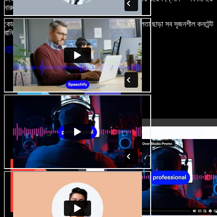
দারুণ মনে রাখার মতো অডিও-ভিডিও প্রজেক্ট বানান।
কোনো শেখার ঝামেলা নেই, শুধু ব্রাউজারে খুলুন—আর দুর্বলতা ছাড়া সব সৃজনশীল কনটেন্ট
বানিয়ে ফেলুন।
স্টুডিও চালু করুন