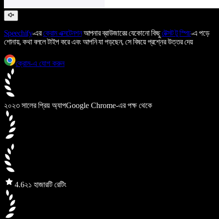
Speechify
-এর
ক্রোম এক্সটেনশন
আপনার ব্রাউজারের যেকোনো কিছু
টেক্সট টু স্পিচ
-এ পড়ে
শোনায়, কথা বললে টাইপ করে এবং আপনি যা পড়ছেন, সে বিষয়ে প্রশ্নের উত্তর দেয়
ক্রোম-এ যোগ করুন
২০২৩ সালের প্রিয় অ্যাপ
Google Chrome-এর পক্ষ থেকে
4.6
২১ হাজারটি রেটিং