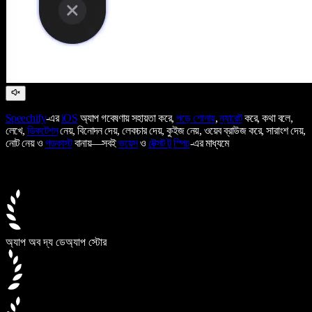
Speechify
-এর
iOS
অ্যাপ গবেষণায় সহায়তা করে,
পড়ে শোনায়
,
ন্যারেট
করে, কথা বলে,
লেখে,
ডিকটেশন
নেয়, বিনোদন দেয়, লেকচার দেয়, কুইজ নেয়, ওয়েব ব্রাউজ করে, সারাংশ দেয়,
নোট নেয় ও
পডকাস্ট
বানায়—সবই
ভয়েস
ও
টেক্সট টু স্পিচ
-এর মাধ্যমে
অ্যাপ অব দ্য ডে
অ্যাপ স্টোর