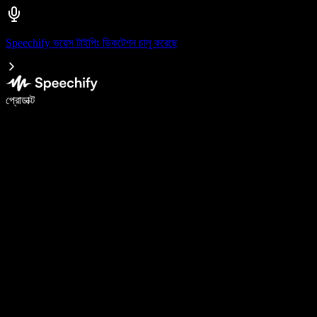
Speechify ভয়েস টাইপিং ডিকটেশন চালু করেছে
ভয়েস টাইপিং দিয়ে ৫ গুণ দ্রুত লিখুন
প্রোডাক্ট
আরও জানুন