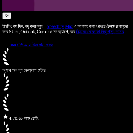
টাইপিং বাদ দিন, শুধু কথা বলুন –
Speechify
Mac
-এ আপনার কথা ঝরঝরে টেক্সটে রূপান্তর
করে Slack, Outlook, Cursor ও সব অ্যাপে, আর
স্ক্রিনের যেকোনো কিছু পড়ে শোনায়
macOS-এ ডাউনলোড করুন
অ্যাপ অব দ্য ডে
অ্যাপ স্টোর
4.7
৪.৩৫ লক্ষ রেটিং