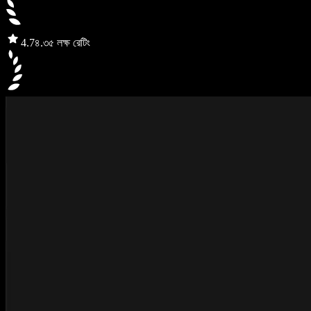
4.7
৪.৩৫ লক্ষ রেটিং