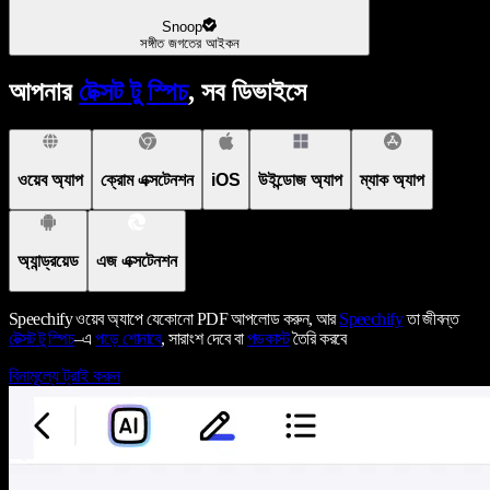
Snoop
সঙ্গীত জগতের আইকন
আপনার
টেক্সট টু স্পিচ
, সব ডিভাইসে
ওয়েব অ্যাপ
ক্রোম এক্সটেনশন
iOS
উইন্ডোজ অ্যাপ
ম্যাক অ্যাপ
অ্যান্ড্রয়েড
এজ এক্সটেনশন
Speechify ওয়েব অ্যাপে যেকোনো PDF আপলোড করুন, আর
Speechify
তা জীবন্ত
টেক্সট টু স্পিচ
–এ
পড়ে শোনাবে
, সারাংশ দেবে বা
পডকাস্ট
তৈরি করবে
বিনামূল্যে ট্রাই করুন