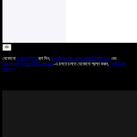
যেকোনো
লেখাকে স্পিচে
রূপ দিন,
ডকুমেন্ট বা বর্ণনা থেকে পডকাস্ট তৈরি করুন
এবং
Speechify Voice AI Assistant
-এ চলতে চলতে যেকোনো প্রশ্ন করুন,
অ্যান্ড্রয়েড
অ্যাপে