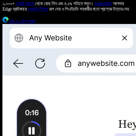
১,০০০+
এআই ভয়েস
থেকে বেছে নিন এবং ৪.৫x গতিতে শুনুন।
Speechify
আপনার
Edge ব্রাউজারে
লেখাকে স্পিচে
রূপ দেয় ও পিএইচডি সহকারীর মতো প্রশ্নের উত্তর দেয়
এজ-এ যোগ করুন