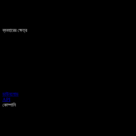
ব্যবহারের ক্ষেত্র
ডাউনলোড
API
কোম্পানি