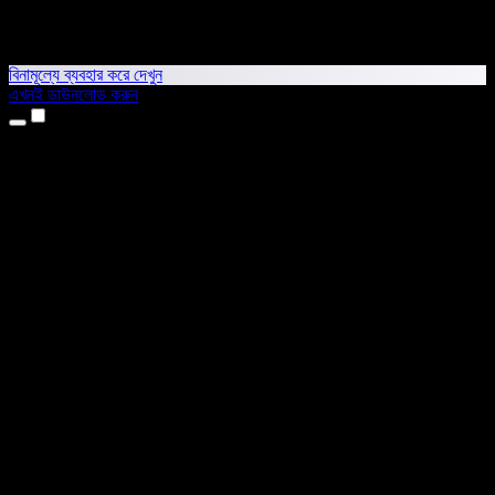
বিনামূল্যে ব্যবহার করে দেখুন
এখনই ডাউনলোড করুন
প্রোডাক্ট
টেক্সট টু স্পিচ
আইফোন ও আইপ্যাড অ্যাপ
অ্যান্ড্রয়েড অ্যাপ
ক্রোম এক্সটেনশন
এজ এক্সটেনশন
ওয়েব অ্যাপ
ম্যাক অ্যাপ
উইন্ডোজ অ্যাপ