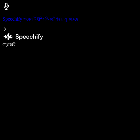
Speechify ভয়েস টাইপিং ডিকটেশন চালু করেছে
ভয়েস টাইপিং দিয়ে ৫ গুণ দ্রুত লিখুন
প্রোডাক্ট
আরও জানুন