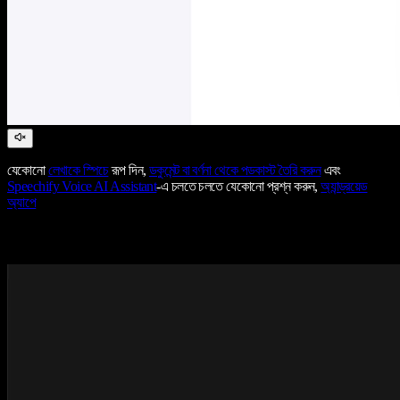
যেকোনো
লেখাকে স্পিচে
রূপ দিন,
ডকুমেন্ট বা বর্ণনা থেকে পডকাস্ট তৈরি করুন
এবং
Speechify Voice AI Assistant
-এ চলতে চলতে যেকোনো প্রশ্ন করুন,
অ্যান্ড্রয়েড
অ্যাপে