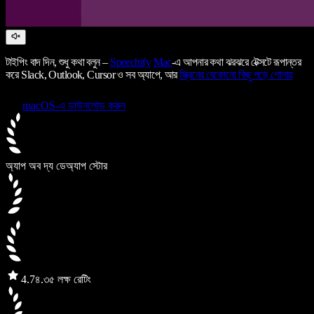
টাইপিং বাদ দিন, শুধু কথা বলুন –
Speechify
Mac
-এ আপনার কথা ঝরঝরে টেক্সটে রূপান্তর
করে Slack, Outlook, Cursor ও সব অ্যাপে, আর
স্ক্রিনের যেকোনো কিছু পড়ে শোনায়
macOS-এ ডাউনলোড করুন
অ্যাপ অব দ্য ডে
অ্যাপ স্টোর
4.7
৪.৩৫ লক্ষ রেটিং