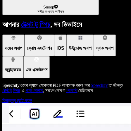
Snoop
সঙ্গীত জগতের আইকন
আপনার
টেক্সট টু স্পিচ
, সব ডিভাইসে
ওয়েব অ্যাপ
ক্রোম এক্সটেনশন
iOS
উইন্ডোজ অ্যাপ
ম্যাক অ্যাপ
অ্যান্ড্রয়েড
এজ এক্সটেনশন
Speechify ওয়েব অ্যাপে যেকোনো PDF আপলোড করুন, আর
Speechify
তা জীবন্ত
টেক্সট টু স্পিচ
–এ
পড়ে শোনাবে
, সারাংশ দেবে বা
পডকাস্ট
তৈরি করবে
বিনামূল্যে ট্রাই করুন