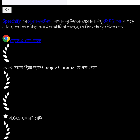
Speechify
-এর
ক্রোম এক্সটেনশন
আপনার ব্রাউজারের যেকোনো কিছু
টেক্সট টু স্পিচ
-এ পড়ে
শোনায়, কথা বললে টাইপ করে এবং আপনি যা পড়ছেন, সে বিষয়ে প্রশ্নের উত্তর দেয়
ক্রোম-এ যোগ করুন
২০২৩ সালের প্রিয় অ্যাপ
Google Chrome-এর পক্ষ থেকে
4.6
২১ হাজারটি রেটিং