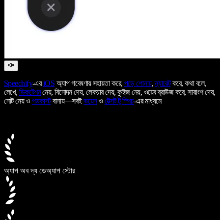
Speechify
-এর
iOS
অ্যাপ গবেষণায় সহায়তা করে,
পড়ে শোনায়
,
ন্যারেট
করে, কথা বলে,
লেখে,
ডিকটেশন
নেয়, বিনোদন দেয়, লেকচার দেয়, কুইজ নেয়, ওয়েব ব্রাউজ করে, সারাংশ দেয়,
নোট নেয় ও
পডকাস্ট
বানায়—সবই
ভয়েস
ও
টেক্সট টু স্পিচ
-এর মাধ্যমে
অ্যাপ অব দ্য ডে
অ্যাপ স্টোর