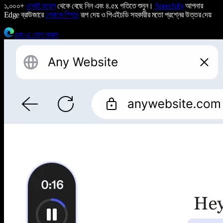
১,০০০+
এআই ভয়েস
থেকে বেছে নিন এবং ৪.৫x গতিতে শুনুন।
Speechify
আপনার
Edge ব্রাউজারে
লেখাকে স্পিচে
রূপ দেয় ও পিএইচডি সহকারীর মতো প্রশ্নের উত্তর দেয়
এজ-এ যোগ করুন