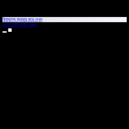
বিনামূল্যে ব্যবহার করে দেখুন
এখনই ডাউনলোড করুন
প্রোডাক্ট
টেক্সট টু স্পিচ
আইফোন ও আইপ্যাড অ্যাপ
অ্যান্ড্রয়েড অ্যাপ
ক্রোম এক্সটেনশন
এজ এক্সটেনশন
ওয়েব অ্যাপ
ম্যাক অ্যাপ
উইন্ডোজ অ্যাপ