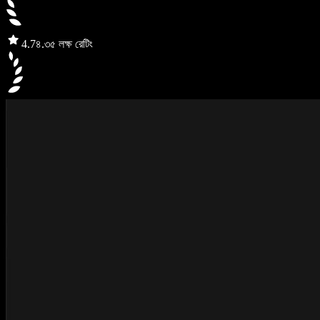
4.7
৪.৩৫ লক্ষ রেটিং