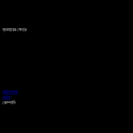
ব্যবহারের ক্ষেত্র
ডাউনলোড
API
কোম্পানি