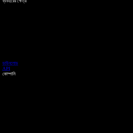
ব্যবহারের ক্ষেত্র
ডাউনলোড
API
কোম্পানি