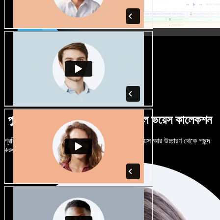
পুরুষ-নারী ভেদে নানান উচ্চারণে বিশাল ভয়েস কালেকশন
প্রতিটি প্রজেক্টকে আলাদা শোনাতে দিন। শত শত AI ভয়েস আর উচ্চারণ থেকে পছন্দ
করুন, নিজের মতো টিউন করুন।