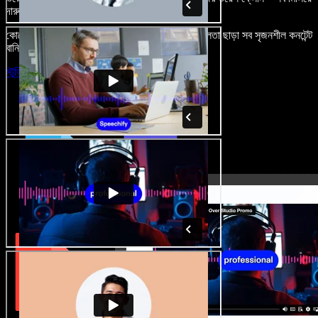
দারুণ মনে রাখার মতো অডিও-ভিডিও প্রজেক্ট বানান।
কোনো শেখার ঝামেলা নেই, শুধু ব্রাউজারে খুলুন—আর দুর্বলতা ছাড়া সব সৃজনশীল কনটেন্ট
বানিয়ে ফেলুন।
স্টুডিও চালু করুন