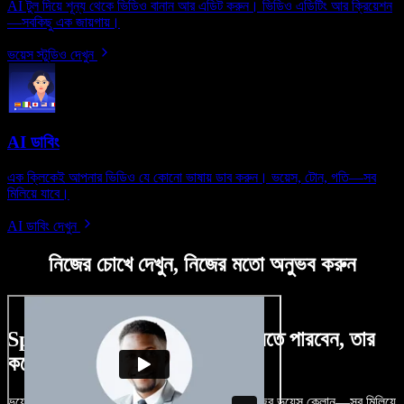
AI টুল দিয়ে শূন্য থেকে ভিডিও বানান আর এডিট করুন। ভিডিও এডিটিং আর ক্রিয়েশন
—সবকিছু এক জায়গায়।
ভয়েস স্টুডিও দেখুন
AI ডাবিং
এক ক্লিকেই আপনার ভিডিও যে কোনো ভাষায় ডাব করুন। ভয়েস, টোন, গতি—সব
মিলিয়ে যাবে।
AI ডাবিং দেখুন
নিজের চোখে দেখুন, নিজের মতো অনুভব করুন
Speechify Studio দিয়ে কী কী করতে পারবেন, তার
কয়েকটা উদাহরণ দেখুন
ভয়েসওভার, রয়্যালটি-ফ্রি ছবি, অডিও, ভিডিও যোগ, নিজের ভয়েস ক্লোন—সব মিলিয়ে