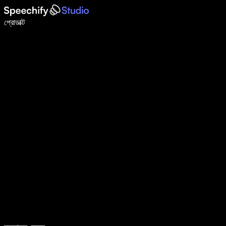
ভয়েস টাইপিং দিয়ে ৫ গুণ দ্রুত লিখুন
প্রোডাক্ট
আরও জানুন