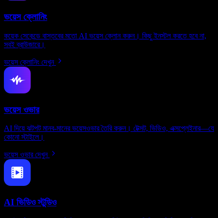
ভয়েস ক্লোনিং
কয়েক সেকেন্ডে বাস্তবের মতো AI ভয়েস ক্লোন করুন। কিছু ইনস্টল করতে হবে না,
সবই ব্রাউজারে।
ভয়েস ক্লোনিং দেখুন
ভয়েস ওভার
AI দিয়ে ঝটপট মানব-মানের ভয়েসওভার তৈরি করুন। টেক্সট, ভিডিও, এক্সপ্লেইনার—যে
কোনো স্টাইলে।
ভয়েস ওভার দেখুন
AI ভিডিও স্টুডিও