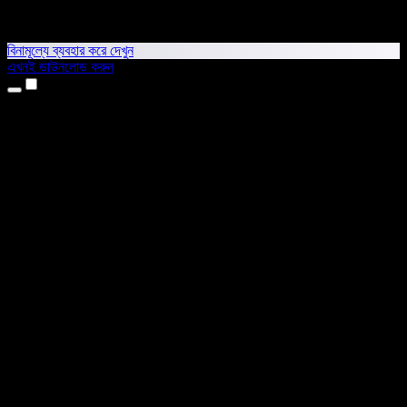
বিনামূল্যে ব্যবহার করে দেখুন
এখনই ডাউনলোড করুন
প্রোডাক্ট
টেক্সট টু স্পিচ
আইফোন ও আইপ্যাড অ্যাপ
অ্যান্ড্রয়েড অ্যাপ
ক্রোম এক্সটেনশন
এজ এক্সটেনশন
ওয়েব অ্যাপ
ম্যাক অ্যাপ
উইন্ডোজ অ্যাপ
এআই ভয়েস জেনারেটর