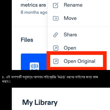
৪. এই অপশনটি শুধুমাত্র আপনার লাইব্রেরির 'Web' ধরনের ফাইলের জন্য কাজ
করবে।