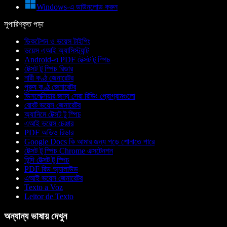
Windows-এ ডাউনলোড করুন
সুপারিশকৃত পড়া
ডিকটেশন ও ভয়েস টাইপিং
ভয়েস এআই অ্যাসিস্ট্যান্ট
Android-এ PDF টেক্সট টু স্পিচ
টেক্সট টু স্পিচ রিডার
নারী কণ্ঠ জেনারেটর
পুরুষ কণ্ঠ জেনারেটর
ডিসলেক্সিয়ার জন্য সেরা রিডিং প্রোগ্রামগুলো
রোবট ভয়েস জেনারেটর
অ্যানিমে টেক্সট টু স্পিচ
এআই ভয়েস চেঞ্জার
PDF অডিও রিডার
Google Docs কি আমার জন্য পড়ে শোনাতে পারে
টেক্সট টু স্পিচ Chrome এক্সটেনশন
হিন্দি টেক্সট টু স্পিচ
PDF রিড অ্যালাউড
এআই ভয়েস জেনারেটর
Texto a Voz
Leitor de Texto
অন্যান্য ভাষায় দেখুন