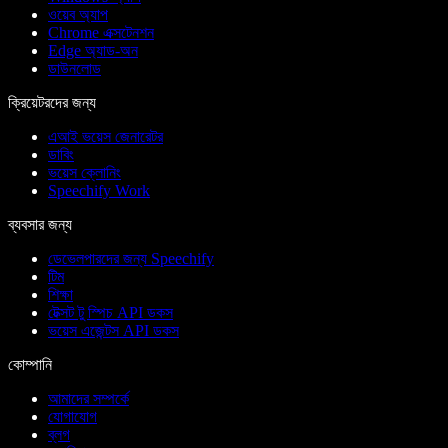
ওয়েব অ্যাপ
Chrome এক্সটেনশন
Edge অ্যাড-অন
ডাউনলোড
ক্রিয়েটরদের জন্য
এআই ভয়েস জেনারেটর
ডাবিং
ভয়েস ক্লোনিং
Speechify Work
ব্যবসার জন্য
ডেভেলপারদের জন্য Speechify
টিম
শিক্ষা
টেক্সট টু স্পিচ API ডকস
ভয়েস এজেন্টস API ডকস
কোম্পানি
আমাদের সম্পর্কে
যোগাযোগ
ব্লগ