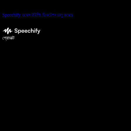
Speechify ভয়েস টাইপিং ডিকটেশন চালু করেছে
ভয়েস টাইপিং দিয়ে ৫ গুণ দ্রুত লিখুন
প্রোডাক্ট
আরও জানুন