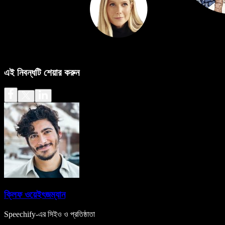
এই নিবন্ধটি শেয়ার করুন
ক্লিফ ওয়েইৎজম্যান
Speechify-এর সিইও ও প্রতিষ্ঠাতা