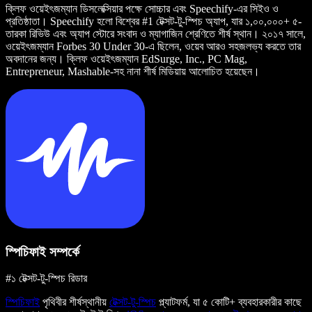
ক্লিফ ওয়েইৎজম্যান ডিসলেক্সিয়ার পক্ষে সোচ্চার এবং Speechify-এর সিইও ও
প্রতিষ্ঠাতা। Speechify হলো বিশ্বের #1 টেক্সট-টু-স্পিচ অ্যাপ, যার ১,০০,০০০+ ৫-
তারকা রিভিউ এবং অ্যাপ স্টোরে সংবাদ ও ম্যাগাজিন শ্রেণিতে শীর্ষ স্থান। ২০১৭ সালে,
ওয়েইৎজম্যান Forbes 30 Under 30-এ ছিলেন, ওয়েব আরও সহজলভ্য করতে তার
অবদানের জন্য। ক্লিফ ওয়েইৎজম্যান EdSurge, Inc., PC Mag,
Entrepreneur, Mashable-সহ নানা শীর্ষ মিডিয়ায় আলোচিত হয়েছেন।
স্পিচিফাই সম্পর্কে
#১ টেক্সট-টু-স্পিচ রিডার
স্পিচিফাই
পৃথিবীর শীর্ষস্থানীয়
টেক্সট-টু-স্পিচ
প্ল্যাটফর্ম, যা ৫ কোটি+ ব্যবহারকারীর কাছে