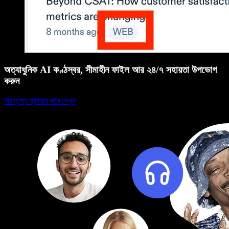
অত্যাধুনিক AI কণ্ঠস্বর, সীমাহীন ফাইল আর ২৪/৭ সহায়তা উপভোগ
করুন
বিনামূল্যে ব্যবহার করে দেখুন