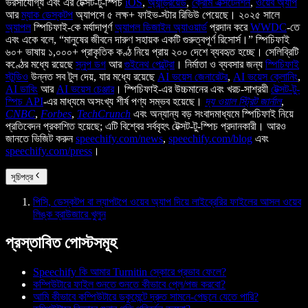
ভরসাযোগ্য এবং এর টেক্সট-টু-স্পিচ
iOS
,
অ্যান্ড্রয়েড
,
ক্রোম এক্সটেনশন
,
ওয়েব অ্যাপ
আর
ম্যাক ডেস্কটপ
অ্যাপসে ৫ লক্ষ+ ফাইভ-স্টার রিভিউ পেয়েছে। ২০২৫ সালে
অ্যাপল
স্পিচিফাই-কে মর্যাদাপূর্ণ
অ্যাপল ডিজাইন অ্যাওয়ার্ড
প্রদান করে
WWDC
-তে
এবং একে বলে, “মানুষের জীবনে দারুণ সহায়ক একটি গুরুত্বপূর্ণ রিসোর্স।” স্পিচিফাই
৬০+ ভাষায় ১,০০০+ প্রাকৃতিক কণ্ঠ নিয়ে প্রায় ২০০ দেশে ব্যবহৃত হচ্ছে। সেলিব্রিটি
কণ্ঠের মধ্যে রয়েছে
স্নুপ ডগ
আর
গুইনেথ পেল্ট্রো
। নির্মাতা ও ব্যবসার জন্য
স্পিচিফাই
স্টুডিও
উন্নত সব টুল দেয়, যার মধ্যে রয়েছে
AI ভয়েস জেনারেটর
,
AI ভয়েস ক্লোনিং
,
AI ডাবিং
আর
AI ভয়েস চেঞ্জার
। স্পিচিফাই-এর উচ্চমানের এবং খরচ-সাশ্রয়ী
টেক্সট-টু-
স্পিচ API
-এর মাধ্যমে অসংখ্য শীর্ষ পণ্য সম্ভব হয়েছে।
দ্য ওয়াল স্ট্রিট জার্নাল
,
CNBC
,
Forbes
,
TechCrunch
এবং অন্যান্য বড় সংবাদমাধ্যমে স্পিচিফাই নিয়ে
প্রতিবেদন প্রকাশিত হয়েছে; এটি বিশ্বের সর্ববৃহৎ টেক্সট-টু-স্পিচ প্রদানকারী। আরও
জানতে ভিজিট করুন
speechify.com/news
,
speechify.com/blog
এবং
speechify.com/press
।
সূচিপত্র
পিসি, ডেস্কটপ বা ল্যাপটপে ওয়েব অ্যাপ দিয়ে লাইব্রেরির ফাইলের আসল ওয়েব
লিঙ্ক ব্রাউজারে খুলুন
প্রস্তাবিত পোস্টসমূহ
Speechify কি আমার Turnitin স্কোরে প্রভাব ফেলে?
কম্পিউটারে ফাইল শুনতে শুনতে কীভাবে প্লে/পজ করবো?
আমি কীভাবে কম্পিউটারে ডকুমেন্টে দ্রুত সামনে-পেছনে যেতে পারি?