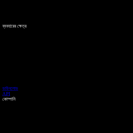
ব্যবহারের ক্ষেত্র
ডাউনলোড
API
কোম্পানি