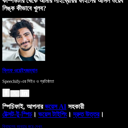
কম্পিউটার থেকে আমার লাইব্রেরির ফাইলের আসল ওয়েব
লিঙ্ক কীভাবে খুলব?
ক্লিফ ওয়েইৎজম্যান
Speechify-এর সিইও ও প্রতিষ্ঠাতা
স্পিচিফাই, আপনার
ভয়েস AI
সহকারী
টেক্সট-টু-স্পিচ
।
ভয়েস টাইপিং
।
দ্রুত উত্তর
।
বিনামূল্যে ব্যবহার করে দেখুন