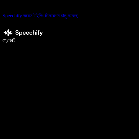
Speechify ভয়েস টাইপিং ডিকটেশন চালু করেছে
ভয়েস টাইপিং দিয়ে ৫ গুণ দ্রুত লিখুন
প্রোডাক্ট
আরও জানুন