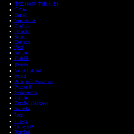
中文 (简体 中国大陆)
Čeština
Dansk
Nederlands
English
Français
Suomi
Deutsch
हिन्दी
Italiano
日本語
한국어
Norsk bokmål
Polski
Português Brasileiro
Русский
Українська
Español
Español (México)
Svenska
ไทย
Türkçe
Tiếng Việt
Română