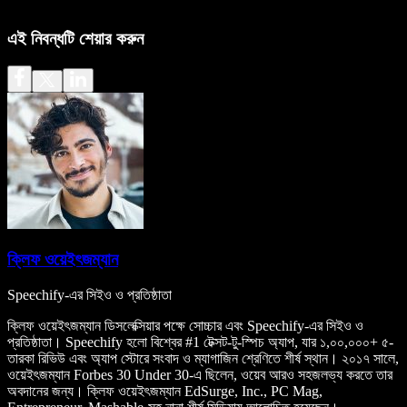
এই নিবন্ধটি শেয়ার করুন
ক্লিফ ওয়েইৎজম্যান
Speechify-এর সিইও ও প্রতিষ্ঠাতা
ক্লিফ ওয়েইৎজম্যান ডিসলেক্সিয়ার পক্ষে সোচ্চার এবং Speechify-এর সিইও ও
প্রতিষ্ঠাতা। Speechify হলো বিশ্বের #1 টেক্সট-টু-স্পিচ অ্যাপ, যার ১,০০,০০০+ ৫-
তারকা রিভিউ এবং অ্যাপ স্টোরে সংবাদ ও ম্যাগাজিন শ্রেণিতে শীর্ষ স্থান। ২০১৭ সালে,
ওয়েইৎজম্যান Forbes 30 Under 30-এ ছিলেন, ওয়েব আরও সহজলভ্য করতে তার
অবদানের জন্য। ক্লিফ ওয়েইৎজম্যান EdSurge, Inc., PC Mag,