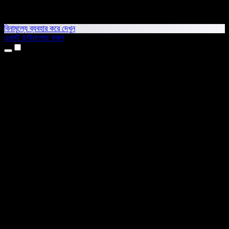
বিনামূল্যে ব্যবহার করে দেখুন
এখনই ডাউনলোড করুন
প্রোডাক্ট
টেক্সট টু স্পিচ
আইফোন ও আইপ্যাড অ্যাপ
অ্যান্ড্রয়েড অ্যাপ
ক্রোম এক্সটেনশন
এজ এক্সটেনশন
ওয়েব অ্যাপ
ম্যাক অ্যাপ
উইন্ডোজ অ্যাপ
এআই ভয়েস জেনারেটর