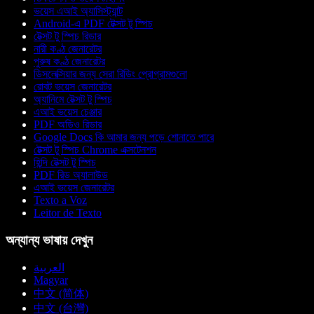
ভয়েস এআই অ্যাসিস্ট্যান্ট
Android-এ PDF টেক্সট টু স্পিচ
টেক্সট টু স্পিচ রিডার
নারী কণ্ঠ জেনারেটর
পুরুষ কণ্ঠ জেনারেটর
ডিসলেক্সিয়ার জন্য সেরা রিডিং প্রোগ্রামগুলো
রোবট ভয়েস জেনারেটর
অ্যানিমে টেক্সট টু স্পিচ
এআই ভয়েস চেঞ্জার
PDF অডিও রিডার
Google Docs কি আমার জন্য পড়ে শোনাতে পারে
টেক্সট টু স্পিচ Chrome এক্সটেনশন
হিন্দি টেক্সট টু স্পিচ
PDF রিড অ্যালাউড
এআই ভয়েস জেনারেটর
Texto a Voz
Leitor de Texto
অন্যান্য ভাষায় দেখুন
العربية
Magyar
中文 (简体)
中文 (台灣)