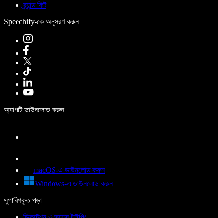
ব্র্যান্ড কিট
Speechify-কে অনুসরণ করুন
অ্যাপটি ডাউনলোড করুন
macOS-এ ডাউনলোড করুন
Windows-এ ডাউনলোড করুন
সুপারিশকৃত পড়া
ডিকটেশন ও ভয়েস টাইপিং