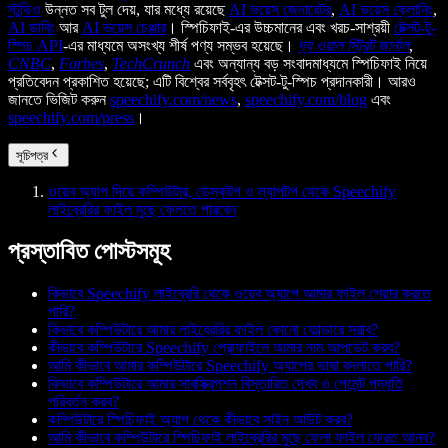
স্টুডিও
উন্নত সব টুল দেয়, যার মধ্যে রয়েছে
AI ভয়েস জেনারেটর
,
AI ভয়েস ক্লোনিং
,
AI ডাবিং
আর
AI ভয়েস চেঞ্জার
। স্পিচিফাই-এর উচ্চমানের এবং খরচ-সাশ্রয়ী
টেক্সট-টু-
স্পিচ API
-এর মাধ্যমে অসংখ্য শীর্ষ পণ্য সম্ভব হয়েছে।
দ্য ওয়াল স্ট্রিট জার্নাল
,
CNBC
,
Forbes
,
TechCrunch
এবং অন্যান্য বড় সংবাদমাধ্যমে স্পিচিফাই নিয়ে
প্রতিবেদন প্রকাশিত হয়েছে; এটি বিশ্বের সর্ববৃহৎ টেক্সট-টু-স্পিচ প্রদানকারী। আরও
জানতে ভিজিট করুন
speechify.com/news
,
speechify.com/blog
এবং
speechify.com/press
।
সূচিপত্র
ওয়েব অ্যাপ দিয়ে কম্পিউটার, ডেস্কটপ ও ল্যাপটপ থেকে Speechify
লাইব্রেরির ফাইল মুছে ফেলতে পারবেন
প্রস্তাবিত পোস্টসমূহ
কিভাবে Speechify লাইব্রেরি থেকে ওয়েব অ্যাপে আমার ফাইল শেয়ার করতে
পারি?
কিভাবে কম্পিউটারে আমার লাইব্রেরির ফাইল কোনো ফোল্ডারে সরাব?
কীভাবে কম্পিউটারে Speechify প্রোফাইলে আমার নাম আপডেট করব?
আমি কীভাবে আমার কম্পিউটারে Speechify অ্যাপের ভাষা বদলাতে পারি?
কিভাবে কম্পিউটারে আমার সাবস্ক্রিপশন বিস্তারিত দেখব ও পেমেন্ট পদ্ধতি
পরিবর্তন করব?
কম্পিউটারে স্পিচিফাই অ্যাপ থেকে কীভাবে সাইন আউট করব?
আমি কীভাবে কম্পিউটারে স্পিচিফাই লাইব্রেরির মুছে ফেলা ফাইল ফেরত আনব?