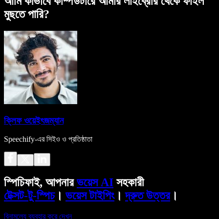
আমি কীভাবে কম্পিউটারে আমার লাইব্রেরি থেকে ফাইল
মুছতে পারি?
ক্লিফ ওয়েইৎজম্যান
Speechify-এর সিইও ও প্রতিষ্ঠাতা
স্পিচিফাই, আপনার
ভয়েস AI
সহকারী
টেক্সট-টু-স্পিচ
।
ভয়েস টাইপিং
।
দ্রুত উত্তর
।
বিনামূল্যে ব্যবহার করে দেখুন