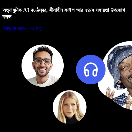
অত্যাধুনিক AI কণ্ঠস্বর, সীমাহীন ফাইল আর ২৪/৭ সহায়তা উপভোগ
করুন
বিনামূল্যে ব্যবহার করে দেখুন