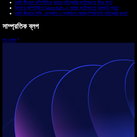
আমি কীভাবে কম্পিউটারে আমার লাইব্রেরির ফাইলগুলো খুঁজে পাব?
কিভাবে কম্পিউটারে Speechify-এ আমার ফাইলগুলো আমদানি করব?
আমি কীভাবে পিসি, ডেস্কটপ ও ল্যাপটপে আমার স্পিচিফাই লাইব্রেরি খুলব?
সাম্প্রতিক ব্লগ
সব দেখুন