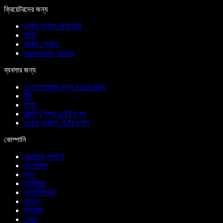
ক্রিয়েটরদের জন্য
এআই ভয়েস জেনারেটর
ডাবিং
ভয়েস ক্লোনিং
Speechify Work
ব্যবসার জন্য
ডেভেলপারদের জন্য Speechify
টিম
শিক্ষা
টেক্সট টু স্পিচ API ডকস
ভয়েস এজেন্টস API ডকস
কোম্পানি
আমাদের সম্পর্কে
যোগাযোগ
ব্লগ
ক্যারিয়ার
অ্যাফিলিয়েট
সাহায্য
স্ট্যাটাস
প্রেস