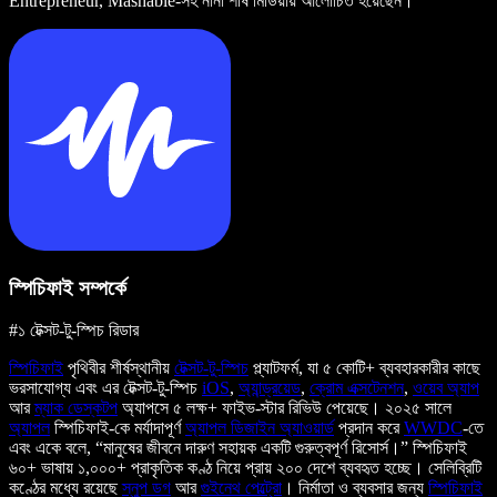
Entrepreneur, Mashable-সহ নানা শীর্ষ মিডিয়ায় আলোচিত হয়েছেন।
স্পিচিফাই সম্পর্কে
#১ টেক্সট-টু-স্পিচ রিডার
স্পিচিফাই
পৃথিবীর শীর্ষস্থানীয়
টেক্সট-টু-স্পিচ
প্ল্যাটফর্ম, যা ৫ কোটি+ ব্যবহারকারীর কাছে
ভরসাযোগ্য এবং এর টেক্সট-টু-স্পিচ
iOS
,
অ্যান্ড্রয়েড
,
ক্রোম এক্সটেনশন
,
ওয়েব অ্যাপ
আর
ম্যাক ডেস্কটপ
অ্যাপসে ৫ লক্ষ+ ফাইভ-স্টার রিভিউ পেয়েছে। ২০২৫ সালে
অ্যাপল
স্পিচিফাই-কে মর্যাদাপূর্ণ
অ্যাপল ডিজাইন অ্যাওয়ার্ড
প্রদান করে
WWDC
-তে
এবং একে বলে, “মানুষের জীবনে দারুণ সহায়ক একটি গুরুত্বপূর্ণ রিসোর্স।” স্পিচিফাই
৬০+ ভাষায় ১,০০০+ প্রাকৃতিক কণ্ঠ নিয়ে প্রায় ২০০ দেশে ব্যবহৃত হচ্ছে। সেলিব্রিটি
কণ্ঠের মধ্যে রয়েছে
স্নুপ ডগ
আর
গুইনেথ পেল্ট্রো
। নির্মাতা ও ব্যবসার জন্য
স্পিচিফাই