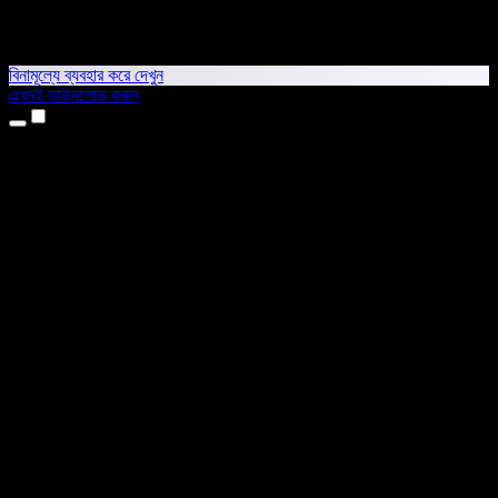
বিনামূল্যে ব্যবহার করে দেখুন
এখনই ডাউনলোড করুন
প্রোডাক্ট
টেক্সট টু স্পিচ
আইফোন ও আইপ্যাড অ্যাপ
অ্যান্ড্রয়েড অ্যাপ
ক্রোম এক্সটেনশন
এজ এক্সটেনশন
ওয়েব অ্যাপ
ম্যাক অ্যাপ
উইন্ডোজ অ্যাপ