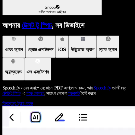
Snoop
সঙ্গীত জগতের আইকন
আপনার
টেক্সট টু স্পিচ
, সব ডিভাইসে
ওয়েব অ্যাপ
ক্রোম এক্সটেনশন
iOS
উইন্ডোজ অ্যাপ
ম্যাক অ্যাপ
অ্যান্ড্রয়েড
এজ এক্সটেনশন
Speechify ওয়েব অ্যাপে যেকোনো PDF আপলোড করুন, আর
Speechify
তা জীবন্ত
টেক্সট টু স্পিচ
–এ
পড়ে শোনাবে
, সারাংশ দেবে বা
পডকাস্ট
তৈরি করবে
বিনামূল্যে ট্রাই করুন