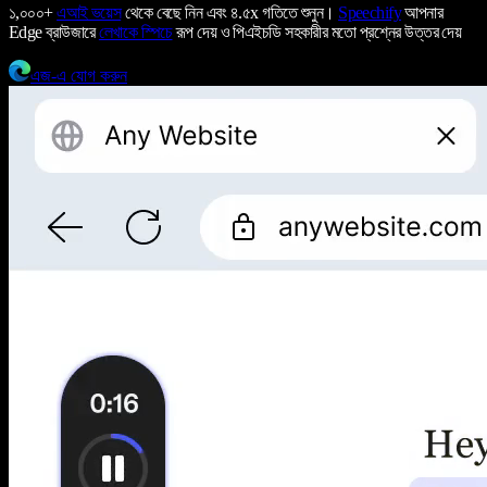
১,০০০+
এআই ভয়েস
থেকে বেছে নিন এবং ৪.৫x গতিতে শুনুন।
Speechify
আপনার
Edge ব্রাউজারে
লেখাকে স্পিচে
রূপ দেয় ও পিএইচডি সহকারীর মতো প্রশ্নের উত্তর দেয়
এজ-এ যোগ করুন