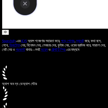
Speechify
-এর
iOS
অ্যাপ গবেষণায় সহায়তা করে,
পড়ে শোনায়
,
ন্যারেট
করে, কথা বলে,
লেখে,
ডিকটেশন
নেয়, বিনোদন দেয়, লেকচার দেয়, কুইজ নেয়, ওয়েব ব্রাউজ করে, সারাংশ দেয়,
নোট নেয় ও
পডকাস্ট
বানায়—সবই
ভয়েস
ও
টেক্সট টু স্পিচ
-এর মাধ্যমে
অ্যাপ অব দ্য ডে
অ্যাপ স্টোর