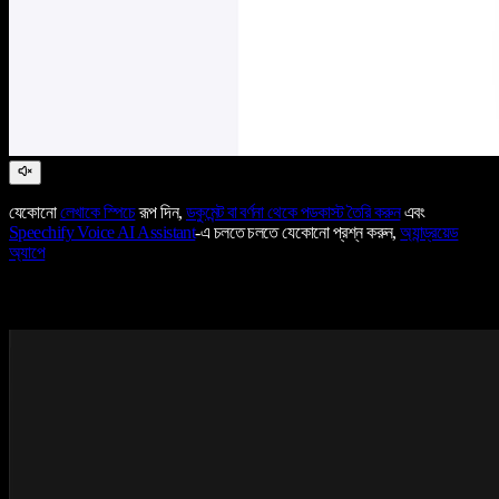
যেকোনো
লেখাকে স্পিচে
রূপ দিন,
ডকুমেন্ট বা বর্ণনা থেকে পডকাস্ট তৈরি করুন
এবং
Speechify Voice AI Assistant
-এ চলতে চলতে যেকোনো প্রশ্ন করুন,
অ্যান্ড্রয়েড
অ্যাপে