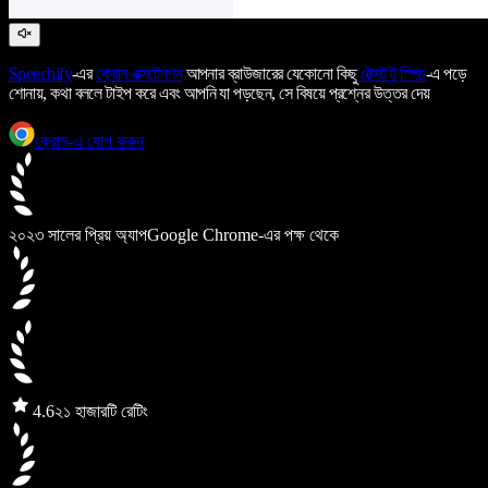
Speechify
-এর
ক্রোম এক্সটেনশন
আপনার ব্রাউজারের যেকোনো কিছু
টেক্সট টু স্পিচ
-এ পড়ে
শোনায়, কথা বললে টাইপ করে এবং আপনি যা পড়ছেন, সে বিষয়ে প্রশ্নের উত্তর দেয়
ক্রোম-এ যোগ করুন
২০২৩ সালের প্রিয় অ্যাপ
Google Chrome-এর পক্ষ থেকে
4.6
২১ হাজারটি রেটিং