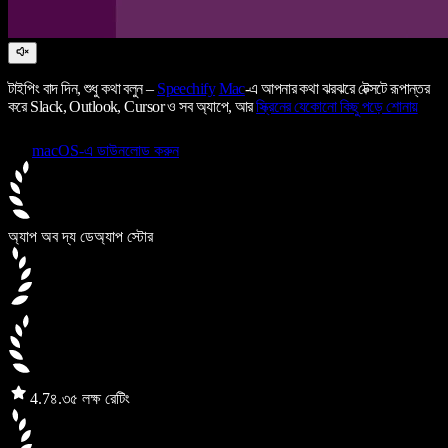
টাইপিং বাদ দিন, শুধু কথা বলুন –
Speechify
Mac
-এ আপনার কথা ঝরঝরে টেক্সটে রূপান্তর
করে Slack, Outlook, Cursor ও সব অ্যাপে, আর
স্ক্রিনের যেকোনো কিছু পড়ে শোনায়
macOS-এ ডাউনলোড করুন
অ্যাপ অব দ্য ডে
অ্যাপ স্টোর
4.7
৪.৩৫ লক্ষ রেটিং