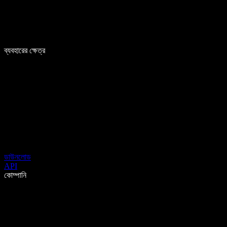
ব্যবহারের ক্ষেত্র
ডাউনলোড
API
কোম্পানি