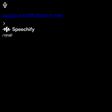
Speechify ভয়েস টাইপিং ডিকটেশন চালু করেছে
ভয়েস টাইপিং দিয়ে ৫ গুণ দ্রুত লিখুন
প্রোডাক্ট
আরও জানুন