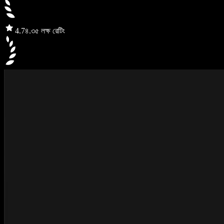
4.7
৪.৩৫ লক্ষ রেটিং