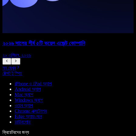
২০২৬ সালের শীর্ষ ৫টি ভয়েস এজেন্ট কোম্পানি
২৮ এপ্রিল, ২০২৬
১
সব দেখুন
টেক্সট টু স্পিচ
iPhone ও iPad অ্যাপ
Android অ্যাপ
Mac অ্যাপ
Windows অ্যাপ
ওয়েব অ্যাপ
Chrome এক্সটেনশন
Edge অ্যাড-অন
ডাউনলোড
ক্রিয়েটরদের জন্য