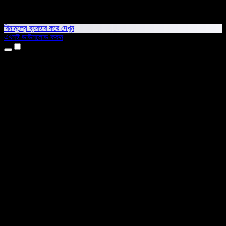
বিনামূল্যে ব্যবহার করে দেখুন
এখনই ডাউনলোড করুন
প্রোডাক্ট
টেক্সট টু স্পিচ
আইফোন ও আইপ্যাড অ্যাপ
অ্যান্ড্রয়েড অ্যাপ
ক্রোম এক্সটেনশন
এজ এক্সটেনশন
ওয়েব অ্যাপ
ম্যাক অ্যাপ
উইন্ডোজ অ্যাপ
এআই ভয়েস জেনারেটর