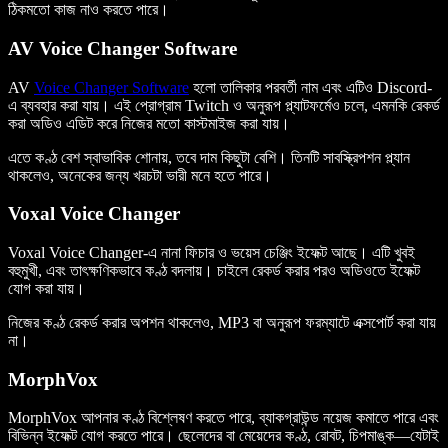
ঠিকমতো কাজ নাও করতে পারে।
AV Voice Changer Software
AV
Voice Changer Software
হলো তালিকার পরবর্তী নাম এবং এটিও Discord-
এ ব্যবহার করা যায়। এই প্রোগ্রাম Twitch ও অনুরূপ প্ল্যাটফর্মেও চলে, এমনকি রেকর্ড
করা অডিও এডিট করে নিজের মতো কাস্টমাইজ করা যায়।
এতে কণ্ঠ বেশ স্বাভাবিক শোনায়, তবে দাম কিছুটা বেশি। তিনটি সাবস্ক্রিপশন প্ল্যান
থাকলেও, অনেকের জন্য খরচটা ভারী মনে হতে পারে।
Voxal Voice Changer
Voxal Voice Changer-এ নানা ফিচার ও ভয়েস চেঞ্জিং ইফেক্ট আছে। এটি খুবই
বহুমুখী, এবং তাৎক্ষণিকভাবে কণ্ঠ বদলায়। চাইলে রেকর্ড করার পরও অডিওতে ইফেক্ট
যোগ করা যায়।
নিজের কণ্ঠ রেকর্ড করার অপশন থাকলেও, MP3 বা অনুরূপ ফরম্যাটে এক্সপোর্ট করা যায়
না।
MorphVox
MorphVox আপনার কণ্ঠ বিশ্লেষণ করতে পারে, ব্যাকগ্রাউন্ড নয়েজ কমাতে পারে এবং
বিভিন্ন ইফেক্ট যোগ করতে পারে। ছেলেদের বা মেয়েদের কণ্ঠ, রোবট, চিপমাঙ্ক—যেটাই