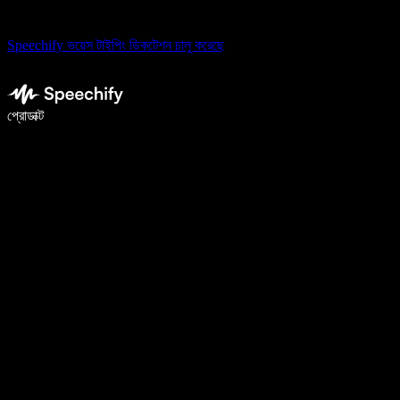
Speechify ভয়েস টাইপিং ডিকটেশন চালু করেছে
ভয়েস টাইপিং দিয়ে ৫ গুণ দ্রুত লিখুন
প্রোডাক্ট
আরও জানুন