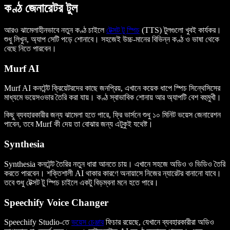
কণ্ঠ জেনারেটর টুল
আরও ঝামেলাহীনভাবে নতুন কণ্ঠ চাইলে
টেক্সট টু স্পিচ
(TTS) টুলগুলো খুবই কার্যকর।
শুধু লিখুন, অ্যাপ সেটি পড়ে শোনাবে। সহজেই উচ্চ-মানের বিভিন্ন কণ্ঠ ও ভাষা থেকে
বেছে নিতে পারবেন।
Murf AI
Murf AI কনটেন্ট ক্রিয়েটরদের কাছে জনপ্রিয়, এখানে কয়েক ধাপে স্পিচ সিন্থেসিসের
মাধ্যমে ভয়েসওভার তৈরি করা যায়। কণ্ঠ স্বাভাবিক শোনায় আর অ্যাপটি বেশ বহুমুখী।
কিছু ব্যবহারকারীর জন্য ঝামেলা হতে পারে, ফ্রি ভার্সনে শুধু ১০ মিনিট ভয়েস জেনারেশন
পাবেন, তবে Murf কী দেয় তা বোঝার জন্য এটুকুই যথেষ্ট।
Synthesia
Synthesia কনটেন্ট তৈরির নতুন ধারা আনতে চায়। এখানে সহজে অডিও ও ভিডিও তৈরি
করতে পারবেন। শক্তিশালী AI থাকার কারণে অনায়াসে নিজের ন্যারেটর বানানো যাবে।
তবে শুধু টেক্সট টু স্পিচ চাইলে একটু বিড়ম্বনা মনে হতে পারে।
Speechify Voice Changer
Speechify Studio-তে
ভয়েস চেঞ্জার
ফিচার রয়েছে, যেখানে ব্যবহারকারীরা অডিও