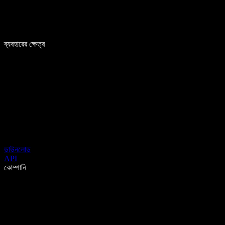
ব্যবহারের ক্ষেত্র
ডাউনলোড
API
কোম্পানি