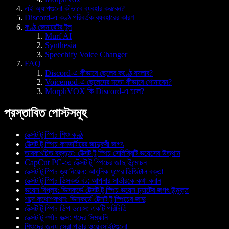
এই অ্যাপগুলো কীভাবে ব্যবহার করবেন?
Discord-এ কণ্ঠ পরিবর্তক ব্যবহারের কারণ
কণ্ঠ জেনারেটর টুল
Murf AI
Synthesia
Speechify Voice Changer
FAQ
Discord-এ কীভাবে ছেলের কণ্ঠে বদলাব?
Voicemod-এ ছেলেদের মতো কীভাবে শোনাবেন?
MorphVOX কি Discord-এ চলে?
প্রস্তাবিত পোস্টসমূহ
টেক্সট টু স্পিচ শিশু কণ্ঠ
টেক্সট টু স্পিচ কনভার্টারের জাদুকরী জগৎ
তারকাখচিত বক্তৃতা: টেক্সট টু স্পিচ সেলিব্রিটি ভয়েসের উত্থান
CapCut PC-তে টেক্সট টু স্পিচের জাদু উন্মোচন
টেক্সট টু স্পিচ ড্যানিয়েল: আধুনিক যুগের ডিজিটাল বক্তা
টেক্সট টু স্পিচ ডিসকর্ড বট: আপনার সার্ভারকে কথা বলান
ভয়েস বিপ্লব: ডিসকর্ডে টেক্সট টু স্পিচ ভয়েস চ্যাটের জগৎ উন্মুক্ত
শব্দে কথোপকথন: ডিসকর্ডে টেক্সট টু স্পিচের জাদু
টেক্সট টু স্পিচ ডিপ ভয়েস: একটি পরিচিতি
টেক্সট টু স্পীচ ডক্স: শব্দের সিম্ফনি
শিশুদের জন্য সেরা পড়ার ওয়েবসাইটগুলো