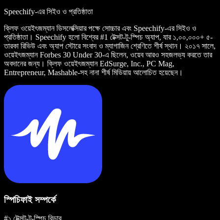
Speechify-এর সিইও ও প্রতিষ্ঠাতা
ক্লিফ ওয়েইৎজম্যান ডিসলেক্সিয়ার পক্ষে সোচ্চার এবং Speechify-এর সিইও ও
প্রতিষ্ঠাতা। Speechify হলো বিশ্বের #1 টেক্সট-টু-স্পিচ অ্যাপ, যার ১,০০,০০০+ ৫-
তারকা রিভিউ এবং অ্যাপ স্টোরে সংবাদ ও ম্যাগাজিন শ্রেণিতে শীর্ষ স্থান। ২০১৭ সালে,
ওয়েইৎজম্যান Forbes 30 Under 30-এ ছিলেন, ওয়েব আরও সহজলভ্য করতে তার
অবদানের জন্য। ক্লিফ ওয়েইৎজম্যান EdSurge, Inc., PC Mag,
Entrepreneur, Mashable-সহ নানা শীর্ষ মিডিয়ায় আলোচিত হয়েছেন।
স্পিচিফাই সম্পর্কে
#১ টেক্সট-টু-স্পিচ রিডার