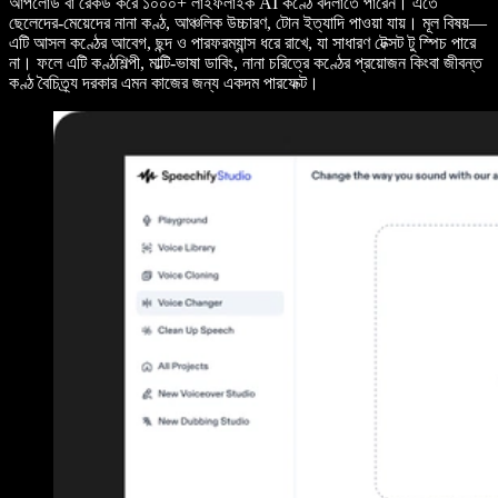
আপলোড বা রেকর্ড করে ১০০০+ লাইফলাইক AI কণ্ঠে বদলাতে পারেন। এতে
ছেলেদের-মেয়েদের নানা কণ্ঠ, আঞ্চলিক উচ্চারণ, টোন ইত্যাদি পাওয়া যায়। মূল বিষয়—
এটি আসল কণ্ঠের আবেগ, ছন্দ ও পারফরম্যান্স ধরে রাখে, যা সাধারণ টেক্সট টু স্পিচ পারে
না। ফলে এটি কণ্ঠশিল্পী, মাল্টি-ভাষা ডাবিং, নানা চরিত্রে কণ্ঠের প্রয়োজন কিংবা জীবন্ত
কণ্ঠ বৈচিত্র্য দরকার এমন কাজের জন্য একদম পারফেক্ট।