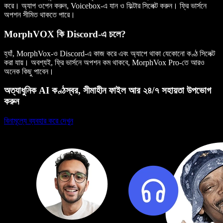
করে। অ্যাপ ওপেন করুন, Voicebox-এ যান ও ফিল্টার সিলেক্ট করুন। ফ্রি ভার্সনে
অপশন সীমিত থাকতে পারে।
MorphVOX কি Discord-এ চলে?
হ্যাঁ, MorphVox-ও Discord-এ কাজ করে এবং অ্যাপে থাকা যেকোনো কণ্ঠ সিলেক্ট
করা যায়। অবশ্যই, ফ্রি ভার্সনে অপশন কম থাকবে, MorphVox Pro-তে আরও
অনেক কিছু পাবেন।
অত্যাধুনিক AI কণ্ঠস্বর, সীমাহীন ফাইল আর ২৪/৭ সহায়তা উপভোগ
করুন
বিনামূল্যে ব্যবহার করে দেখুন