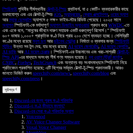
স্পিচিফাই
পৃথিবীর শীর্ষস্থানীয়
টেক্সট-টু-স্পিচ
প্ল্যাটফর্ম, যা ৫ কোটি+ ব্যবহারকারীর কাছে
ভরসাযোগ্য এবং এর টেক্সট-টু-স্পিচ
iOS
,
অ্যান্ড্রয়েড
,
ক্রোম এক্সটেনশন
,
ওয়েব অ্যাপ
আর
ম্যাক ডেস্কটপ
অ্যাপসে ৫ লক্ষ+ ফাইভ-স্টার রিভিউ পেয়েছে। ২০২৫ সালে
অ্যাপল
স্পিচিফাই-কে মর্যাদাপূর্ণ
অ্যাপল ডিজাইন অ্যাওয়ার্ড
প্রদান করে
WWDC
-তে
এবং একে বলে, “মানুষের জীবনে দারুণ সহায়ক একটি গুরুত্বপূর্ণ রিসোর্স।” স্পিচিফাই
৬০+ ভাষায় ১,০০০+ প্রাকৃতিক কণ্ঠ নিয়ে প্রায় ২০০ দেশে ব্যবহৃত হচ্ছে। সেলিব্রিটি
কণ্ঠের মধ্যে রয়েছে
স্নুপ ডগ
আর
গুইনেথ পেল্ট্রো
। নির্মাতা ও ব্যবসার জন্য
স্পিচিফাই
স্টুডিও
উন্নত সব টুল দেয়, যার মধ্যে রয়েছে
AI ভয়েস জেনারেটর
,
AI ভয়েস ক্লোনিং
,
AI ডাবিং
আর
AI ভয়েস চেঞ্জার
। স্পিচিফাই-এর উচ্চমানের এবং খরচ-সাশ্রয়ী
টেক্সট-টু-
স্পিচ API
-এর মাধ্যমে অসংখ্য শীর্ষ পণ্য সম্ভব হয়েছে।
দ্য ওয়াল স্ট্রিট জার্নাল
,
CNBC
,
Forbes
,
TechCrunch
এবং অন্যান্য বড় সংবাদমাধ্যমে স্পিচিফাই নিয়ে
প্রতিবেদন প্রকাশিত হয়েছে; এটি বিশ্বের সর্ববৃহৎ টেক্সট-টু-স্পিচ প্রদানকারী। আরও
জানতে ভিজিট করুন
speechify.com/news
,
speechify.com/blog
এবং
speechify.com/press
।
সূচিপত্র
Discord-এর জন্য পুরুষ কণ্ঠ পরিবর্তক
Discord-এ কণ্ঠ কীভাবে বদলাব?
Discord-এর সেরা কণ্ঠ পরিবর্তক অ্যাপ
Voicemod
AV Voice Changer Software
Voxal Voice Changer
MorphVox