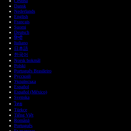
Čeština
Dansk
Nederlands
English
Français
Suomi
Deutsch
हिन्दी
Italiano
日本語
한국어
Norsk bokmål
Polski
Português Brasileiro
Русский
Українська
Español
Español (México)
Svenska
ไทย
Türkçe
Tiếng Việt
Română
Português
Български