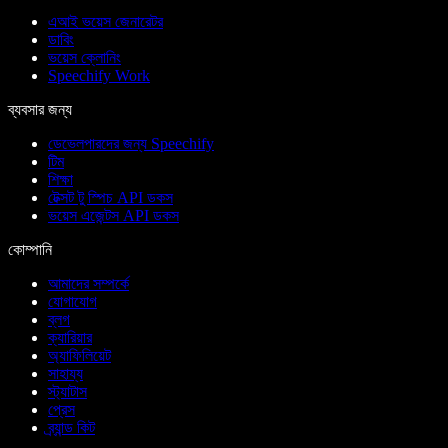
এআই ভয়েস জেনারেটর
ডাবিং
ভয়েস ক্লোনিং
Speechify Work
ব্যবসার জন্য
ডেভেলপারদের জন্য Speechify
টিম
শিক্ষা
টেক্সট টু স্পিচ API ডকস
ভয়েস এজেন্টস API ডকস
কোম্পানি
আমাদের সম্পর্কে
যোগাযোগ
ব্লগ
ক্যারিয়ার
অ্যাফিলিয়েট
সাহায্য
স্ট্যাটাস
প্রেস
ব্র্যান্ড কিট