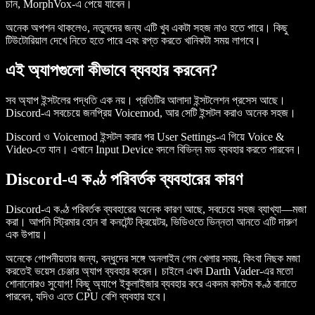
চান, MorphVox-এ পেয়ে যাবেন।
অনেক অপশন থাকলেও, নতুনদের জন্য এটি খুব একটা সহজ নাও হতে পারে। কিছু
টিউটোরিয়াল দেখে নিতে হতে পারে এবং রপ্ত করতে খানিকটা সময় লাগবে।
এই অ্যাপগুলো কীভাবে ব্যবহার করবেন?
সব অ্যাপ ইন্সটলের পদ্ধতি এক নয়। প্রতিটির আলাদা ইন্সটলেশন প্রসেস আছে।
Discord-এ সবচেয়ে জনপ্রিয় Voicemod, আর সেটি ইন্সটল করাও অনেক সহজ।
Discord ও Voicemod ইন্সটল করার পর User Settings-এ গিয়ে Voice &
Video-তে যান। এখানে Input Device বদলে বিভিন্ন মড ব্যবহার করতে পারবেন।
Discord-এ কণ্ঠ পরিবর্তক ব্যবহারের কারণ
Discord-এ কণ্ঠ পরিবর্তক ব্যবহারের অনেক কারণ আছে, সবচেয়ে সহজ ব্যাখ্যা—মজা
করা। আপনি স্ট্রিমার হোন বা কনটেন্ট ক্রিয়েটর, ভিডিওতে ভিন্নতা আনতে এটি দারুণ
এক উপায়।
অনেকে গোপনীয়তার জন্য, বন্ধুদের সঙ্গে অনলাইন গেম খেলার সময়, কিংবা নিছক মজা
করতেই ভয়েস চেঞ্জার অ্যাপ ব্যবহার করেন। চাইলে এখন Darth Vader-এর মতো
শোনানোরও সুযোগ! কিছু অ্যাপে ইকুলাইজার ব্যবহার করে একদম কাস্টম কণ্ঠ বানাতে
পারবেন, যদিও এতে CPU বেশি ব্যবহার হবে।