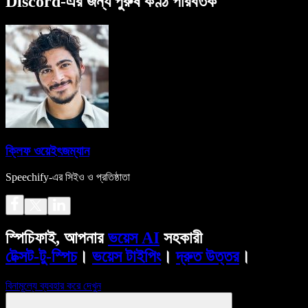
Discord-এর জন্য পুরুষ কণ্ঠ পরিবর্তক
ক্লিফ ওয়েইৎজম্যান
Speechify-এর সিইও ও প্রতিষ্ঠাতা
স্পিচিফাই, আপনার
ভয়েস AI
সহকারী
টেক্সট-টু-স্পিচ
।
ভয়েস টাইপিং
।
দ্রুত উত্তর
।
বিনামূল্যে ব্যবহার করে দেখুন