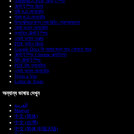
Android-এ PDF টেক্সট টু স্পিচ
টেক্সট টু স্পিচ রিডার
নারী কণ্ঠ জেনারেটর
পুরুষ কণ্ঠ জেনারেটর
ডিসলেক্সিয়ার জন্য সেরা রিডিং প্রোগ্রামগুলো
রোবট ভয়েস জেনারেটর
অ্যানিমে টেক্সট টু স্পিচ
এআই ভয়েস চেঞ্জার
PDF অডিও রিডার
Google Docs কি আমার জন্য পড়ে শোনাতে পারে
টেক্সট টু স্পিচ Chrome এক্সটেনশন
হিন্দি টেক্সট টু স্পিচ
PDF রিড অ্যালাউড
এআই ভয়েস জেনারেটর
Texto a Voz
Leitor de Texto
অন্যান্য ভাষায় দেখুন
العربية
Magyar
中文 (简体)
中文 (台灣)
中文 (简体 中国大陆)