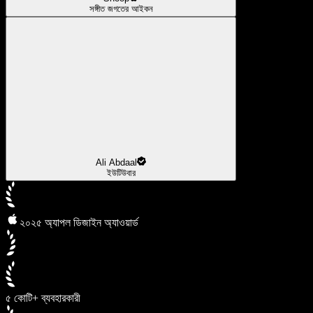
সঙ্গীত জগতের আইকন
Ali Abdaal
ইউটিউবার
২০২৫ অ্যাপল ডিজাইন অ্যাওয়ার্ড
৫ কোটি+ ব্যবহারকারী