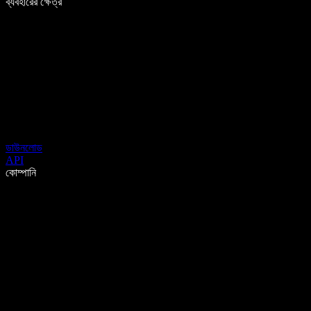
ব্যবহারের ক্ষেত্র
ডাউনলোড
API
কোম্পানি