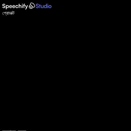
ভয়েস টাইপিং দিয়ে ৫ গুণ দ্রুত লিখুন
প্রোডাক্ট
আরও জানুন