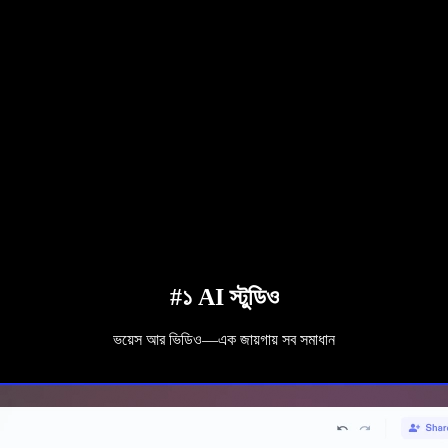
#১ AI স্টুডিও
ভয়েস আর ভিডিও—এক জায়গায় সব সমাধান