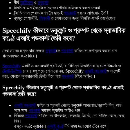
দীর্ঘ
আর্টিকেল
ও
ডকুমেন্ট
রিসার্চ বা এসাইনমেন্টকে সহজে শোনার অডিওতে বদলে নেওয়া
ট্র্যাডিশনাল প্রোডাকশন টুল ছাড়াই
পডকাস্ট
ধরনের এপিসোড তৈরি
ব্যস্ত পেশাজীবী,
শিক্ষার্থী
ও শেখারতদের জন্য লিসনিং-ফার্স্ট ওয়ার্কফ্লো
Speechify কীভাবে ডকুমেন্ট ও প্রম্পট থেকে স্বাভাবিক
কণ্ঠে এআই পডকাস্ট তৈরি করে?
সেরা তাদের জন্য: যারা সহজে
ডকুমেন্ট
কে
পডকাস্ট
অডিওতে রূপান্তর করতে চান
বাস্তবসম্মত কণ্ঠ দিয়ে।
Speechify
একটি ভয়েস এআই প্ল্যাটফর্ম, যা বিভিন্ন ডিভাইস ও অ্যাপে উচ্চমানের
টেক্সট-টু-স্পিচ
দেয়। শুধু পড়ে শোনানো নয়, Speechify
এআই পডকাস্ট
ও সাপোর্ট
করে, যেখানে ব্যবহারকারী টেক্সট দিলে পায়
পডকাস্ট
টাইপ অডিও।
Speechify কীভাবে ডকুমেন্ট ও প্রম্পট থেকে স্বাভাবিক কণ্ঠে এআই
পডকাস্ট তৈরি করে?
এআই পডকাস্ট
ফাইল ও প্রম্পট থেকে: ডকুমেন্ট আপলোড/প্রম্পট দিন, আর
সঙ্গে সঙ্গে
পডকাস্ট
স্টাইল অ্যাক্টিভ অডিও পান।
বিভিন্ন
পডকাস্ট
স্টাইল: কথোপকথন, লেকচার, ডিবেট, শো স্টাইল থেকে বেছে
নিন।
বাস্তব কণ্ঠ: ন্যাচারাল
এআই কণ্ঠ
দীর্ঘ সময় মনোযোগ টেনে রাখে।