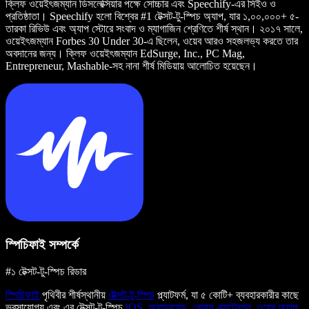
ক্লিফ ওয়েইৎজম্যান ডিসলেক্সিয়ার পক্ষে সোচ্চার এবং Speechify-এর সিইও ও
প্রতিষ্ঠাতা। Speechify হলো বিশ্বের #1 টেক্সট-টু-স্পিচ অ্যাপ, যার ১,০০,০০০+ ৫-
তারকা রিভিউ এবং অ্যাপ স্টোরে সংবাদ ও ম্যাগাজিন শ্রেণিতে শীর্ষ স্থান। ২০১৭ সালে,
ওয়েইৎজম্যান Forbes 30 Under 30-এ ছিলেন, ওয়েব আরও সহজলভ্য করতে তার
অবদানের জন্য। ক্লিফ ওয়েইৎজম্যান EdSurge, Inc., PC Mag,
Entrepreneur, Mashable-সহ নানা শীর্ষ মিডিয়ায় আলোচিত হয়েছেন।
স্পিচিফাই সম্পর্কে
#১ টেক্সট-টু-স্পিচ রিডার
স্পিচিফাই
পৃথিবীর শীর্ষস্থানীয়
টেক্সট-টু-স্পিচ
প্ল্যাটফর্ম, যা ৫ কোটি+ ব্যবহারকারীর কাছে
ভরসাযোগ্য এবং এর টেক্সট-টু-স্পিচ
iOS
,
অ্যান্ড্রয়েড
,
ক্রোম এক্সটেনশন
,
ওয়েব অ্যাপ