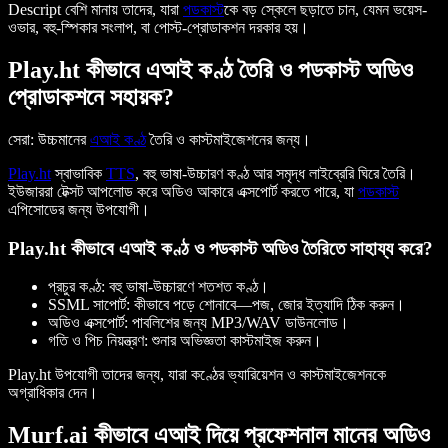
Descript বেশি মানায় তাদের, যারা
পডকাস্ট
কে বড় স্কেলে ছড়াতে চান, যেমন ভয়েস-
ওভার, বহু-স্পিকার সংলাপ, বা পোস্ট-প্রোডাকশন দরকার হয়।
Play.ht কীভাবে এআই কণ্ঠ তৈরি ও পডকাস্ট অডিও
প্রোডাকশনে সহায়ক?
সেরা:
উচ্চমানের
এআই কণ্ঠ
তৈরি ও কাস্টমাইজেশনের জন্য।
Play.ht
স্বাভাবিক
TTS
, বহু ভাষা-উচ্চারণ কণ্ঠ আর সমৃদ্ধ লাইব্রেরি ঘিরে তৈরি।
ইউজাররা টেক্সট আপলোড করে অডিও আকারে এক্সপোর্ট করতে পারে, যা
পডকাস্ট
এপিসোডের জন্য উপযোগী।
Play.ht কীভাবে এআই কণ্ঠ ও পডকাস্ট অডিও তৈরিতে সাহায্য করে?
প্রচুর কণ্ঠ:
বহু ভাষা-উচ্চারণে শতশত কণ্ঠ।
SSML সাপোর্ট:
কীভাবে পড়ে শোনাবে—পজ, জোর ইত্যাদি ঠিক করুন।
অডিও এক্সপোর্ট:
পাবলিশের জন্য MP3/WAV ডাউনলোড।
গতি ও পিচ নিয়ন্ত্রণ:
শুনার অভিজ্ঞতা কাস্টমাইজ করুন।
Play.ht উপযোগী তাদের জন্য, যারা কণ্ঠের ভ্যারিয়েশন ও কাস্টমাইজেশনকে
অগ্রাধিকার দেন।
Murf.ai কীভাবে এআই দিয়ে প্রফেশনাল মানের অডিও