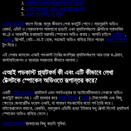
মোবাইলে এআই পডকাস্ট শুনতে পারবো?
এআই পডকাস্ট অডিও এক্সপোর্ট করা যায়?
এআই পডকাস্টিং কি ফ্রি?
এআই পডকাস্ট
বদলে দিচ্ছে মানুষ কীভাবে লেখা কনটেন্ট শোনে। ম্যানুয়ালি অডিও
রেকর্ড, এডিট ও প্রোডাকশন সামলানো ছাড়াই এখন প্ল্যাটফর্মগুলো টেক্সটকে স্বাভাবিক
কণ্ঠে ও আকর্ষণীয় ফরম্যাটে সরাসরি স্পোকেন অডিও বানায়। আপনি চাইলে
আর্টিকেল
,
প্রবন্ধ
, রিপোর্ট, নোট—যা-ই হোক, সহজেই অডিও বানিয়ে নিতে পারেন
এআই পডকাস্ট
টুল দিয়ে।
এই লেখায় জানবেন এআই পডকাস্ট তৈরির জনপ্রিয় প্ল্যাটফর্মগুলো আর তারা কণ্ঠমান,
কাস্টমাইজেশন ও ব্যবহার সহজতায় কীভাবে আলাদা।
এআই পডকাস্ট প্ল্যাটফর্ম কী এবং এটি কীভাবে লেখা
টেক্সটকে স্পোকেন অডিওতে রূপান্তর করে?
একটি
এআই পডকাস্ট
প্ল্যাটফর্ম এমন সফটওয়্যার যা অটোমেটিকভাবে লেখাকে অডিও
কনটেন্টে বদলে দেয়। এটি ব্যবহার করে
টেক্সট-টু-স্পিচ
(
TTS
) টেকনোলজি এবং কিছু
ক্ষেত্রে জেনারেটিভ ভয়েস এআই, যা সাধারণ পডকাস্টের মতো পর্ব তৈরি করে।
মাইক্রোফোন বসানো, রেকর্ডিং, ম্যানুয়াল এডিটিং ছাড়া ইউজার শুধু টেক্সট দিলেই প্ল্যাটফর্ম
স্পোকেন অডিও বানিয়ে ফেলে।
এআই পডকাস্ট
ব্যবহারের কিছু বাড়তি সুবিধা: