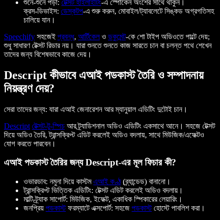
শুনে-শুনে পড়া:
টেক্সট হাইলাইটিং
-এ স্পোকেন অংশের সাথে থাকুন।
ক্রস-ডিভাইস:
ডেস্কটপ
-এ শুরু করুন, মোবাইল/ট্যাবলেটে সিঙ্কড অগ্রগতিসহ
চালিয়ে যান।
Speechify
সহজেই
প্রবন্ধ
,
আর্টিকেল
ও
ডকুমেন্ট
-কে শো টাইপ অডিওতে পাল্টে দেয়;
শুধু সাধারণ টেক্সট রিডার নয়। যারা শুনতে শুনতে কাজ সারতে চান বা চলন্ত পথে শেখেন
তাদের জন্য বিশেষভাবে কাজে দেয়।
Descript কীভাবে এআই পডকাস্ট তৈরি ও সম্পাদনায়
নিয়ন্ত্রণ দেয়?
সেরা তাদের জন্য: যারা এআই জেনারেশন আর ম্যানুয়াল এডিটিং দুটোই চান।
Descript
টেক্সট-টু-স্পিচ
আর ট্র্যাডিশনাল অডিও এডিটিং একসাথে আনে। সহজে টেক্সট
দিয়ে অডিও তৈরি, ট্রান্সক্রিপ্ট এডিট করলেই অডিও বদলায়, সাথে মিউজিক/এফেক্টও
যোগ করতে পারবেন।
এআই পডকাস্ট তৈরির জন্য Descript-এর মূল ফিচার কী?
ওভারডাব: নমুনা দিয়ে কাস্টম
এআই কণ্ঠ
(ব্র্যান্ডেড) বানানো।
ট্রান্সক্রিপ্ট ভিত্তিক এডিটিং: টেক্সট এডিট করলেই অডিও বদলায়।
মাল্টি-ট্র্যাক সাপোর্ট: মিউজিক, ইফেক্ট, একাধিক স্পিকারের লেয়ারিং।
জনপ্রিয়
পডকাস্ট
ফরম্যাটে এক্সপোর্ট: সহজে
পডকাস্ট
হোস্টে পাবলিশ করা।