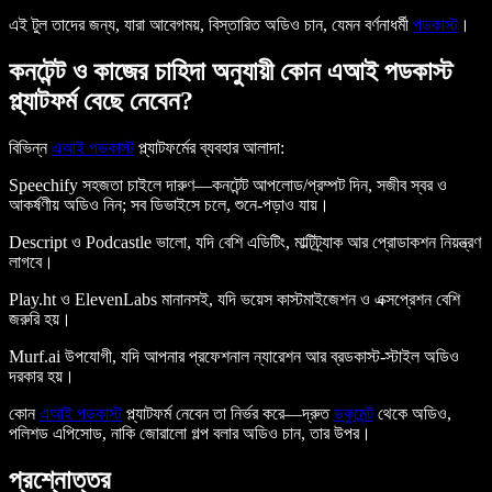
এই টুল তাদের জন্য, যারা আবেগময়, বিস্তারিত অডিও চান, যেমন বর্ণনাধর্মী
পডকাস্ট
।
কনটেন্ট ও কাজের চাহিদা অনুযায়ী কোন এআই পডকাস্ট
প্ল্যাটফর্ম বেছে নেবেন?
বিভিন্ন
এআই পডকাস্ট
প্ল্যাটফর্মের ব্যবহার আলাদা:
Speechify সহজতা চাইলে দারুণ—কনটেন্ট আপলোড/প্রম্পট দিন, সজীব স্বর ও
আকর্ষণীয় অডিও নিন; সব ডিভাইসে চলে, শুনে-পড়াও যায়।
Descript ও Podcastle ভালো, যদি বেশি এডিটিং, মাল্টিট্র্যাক আর প্রোডাকশন নিয়ন্ত্রণ
লাগবে।
Play.ht ও ElevenLabs মানানসই, যদি ভয়েস কাস্টমাইজেশন ও এক্সপ্রেশন বেশি
জরুরি হয়।
Murf.ai উপযোগী, যদি আপনার প্রফেশনাল ন্যারেশন আর ব্রডকাস্ট-স্টাইল অডিও
দরকার হয়।
কোন
এআই পডকাস্ট
প্ল্যাটফর্ম নেবেন তা নির্ভর করে—দ্রুত
ডকুমেন্ট
থেকে অডিও,
পলিশড এপিসোড, নাকি জোরালো গল্প বলার অডিও চান, তার উপর।
প্রশ্নোত্তর