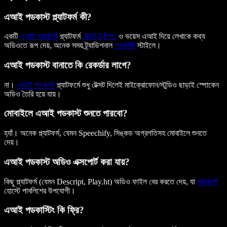
এআই পডকাস্ট প্ল্যাটফর্ম কী?
একটি
এআই পডকাস্ট
প্ল্যাটফর্ম
টেক্সট-টু-স্পিচ
ও ভয়েস এআই দিয়ে লেখাকে কথ্য
অডিওতে রূপ দেয়, অনেক সময় ট্র্যাডিশনাল
পডকাস্ট
স্টাইলে।
এআই পডকাস্ট বানাতে কি রেকর্ডার লাগে?
না।
এআই পডকাস্ট
প্ল্যাটফর্মে শুধু টেক্সট দিলেই মাইক্রোফোন/স্টুডিও ছাড়াই স্পোকেন
অডিও তৈরি হয়ে যায়।
মোবাইলে এআই পডকাস্ট শুনতে পারবো?
হ্যাঁ। অনেক প্ল্যাটফর্ম, যেমন Speechify, সিঙ্কড অগ্রগতিসহ মোবাইলে শুনতে
দেয়।
এআই পডকাস্ট অডিও এক্সপোর্ট করা যায়?
কিছু প্ল্যাটফর্ম (যেমন Descript, Play.ht) অডিও ফাইল বের করতে দেয়, যা
পডকাস্ট
হোস্টে পাবলিশের উপযোগী।
এআই পডকাস্টিং কি ফ্রি?