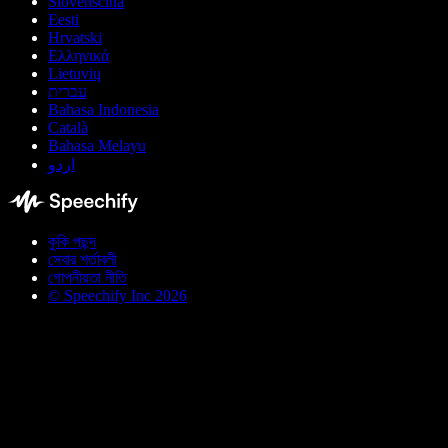
Slovenščina
Eesti
Hrvatski
Ελληνικά
Lietuvių
עברית
Bahasa Indonesia
Català
Bahasa Melayu
اردو
কুকি পছন্দ
সেবার শর্তাবলী
গোপনীয়তা নীতি
© Speechify Inc 2026