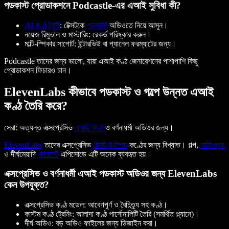
পডকাস্ট প্রোডাকশনে Podcastle-এর এআই সুবিধা কী?
AI কণ্ঠ তৈরি
: টেক্সটকে
পডকাস্ট
অডিওতে নিয়ে আসুন।
নয়েজ রিমুভাল ও মাস্টারিং: রেকর্ড পরিষ্কার করুন।
মাল্টি-স্পিকার সাপোর্ট: ইন্টারভিউ বা প্যানেল ফরম্যাটের জন্য।
Podcastle তাদের জন্য ভালো, যারা এআই কণ্ঠ জেনারেশনের পাশাপাশি কিছু
প্রোডাকশন ফিচারও চান।
ElevenLabs কীভাবে পডকাস্ট ও গল্পে উন্নত এআই
কণ্ঠ তৈরি করে?
সেরা:
অত্যন্ত এক্সপ্রেসিভ
এআই কণ্ঠ
ও বর্ণনাধর্মী অডিওর জন্য।
ElevenLabs
তাদের এক্সপ্রেসিভ
টেক্সট-টু-স্পিচ
কণ্ঠের জন্য বিখ্যাত। গল্প,
অডিওবুক
ও দীর্ঘমেয়াদি
পডকাস্ট
এপিসোডে এটি অনেক ব্যবহৃত হয়।
এক্সপ্রেসিভ ও বর্ণনাধর্মী এআই পডকাস্ট অডিওর জন্য ElevenLabs
কেন উপযুক্ত?
এক্সপ্রেসিভ কণ্ঠ মডেল:
আবেগপূর্ণ ও বৈচিত্র্য সহ কণ্ঠ।
কাস্টম কণ্ঠ ট্রেনিং:
আলাদা কণ্ঠ পার্সোনালিটি তৈরি (সমর্থিত প্ল্যানে)।
দীর্ঘ অডিও:
বড় অডিও ফাইলের জন্য ডিজাইন করা।