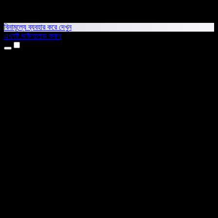
বিনামূল্যে ব্যবহার করে দেখুন
এখনই ডাউনলোড করুন
প্রোডাক্ট
টেক্সট টু স্পিচ
আইফোন ও আইপ্যাড অ্যাপ
অ্যান্ড্রয়েড অ্যাপ
ক্রোম এক্সটেনশন
এজ এক্সটেনশন
ওয়েব অ্যাপ
ম্যাক অ্যাপ
উইন্ডোজ অ্যাপ
এআই ভয়েস জেনারেটর