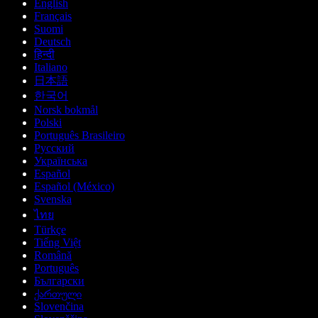
English
Français
Suomi
Deutsch
हिन्दी
Italiano
日本語
한국어
Norsk bokmål
Polski
Português Brasileiro
Русский
Українська
Español
Español (México)
Svenska
ไทย
Türkçe
Tiếng Việt
Română
Português
Български
ქართული
Slovenčina