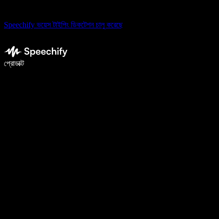
Speechify ভয়েস টাইপিং ডিকটেশন চালু করেছে
ভয়েস টাইপিং দিয়ে ৫ গুণ দ্রুত লিখুন
প্রোডাক্ট
আরও জানুন