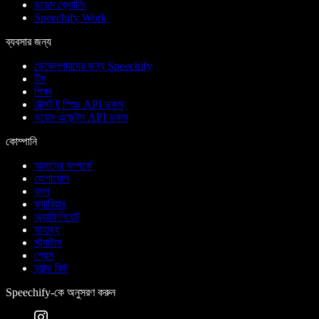
ভয়েস ক্লোনিং
Speechify Work
ব্যবসার জন্য
ডেভেলপারদের জন্য Speechify
টিম
শিক্ষা
টেক্সট টু স্পিচ API ডকস
ভয়েস এজেন্টস API ডকস
কোম্পানি
আমাদের সম্পর্কে
যোগাযোগ
ব্লগ
ক্যারিয়ার
অ্যাফিলিয়েট
সাহায্য
স্ট্যাটাস
প্রেস
ব্র্যান্ড কিট
Speechify-কে অনুসরণ করুন