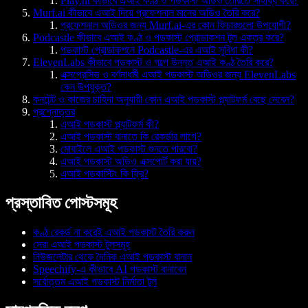
Play.ht কীভাবে এআই কণ্ঠ ও পডকাস্ট অডিও তৈরিতে সাহায্য করে?
Murf.ai কীভাবে এআই দিয়ে প্রফেশনাল মানের অডিও তৈরি করে?
প্রফেশনাল অডিওর জন্য Murf.ai-এর কোন ফিচারগুলো উপযোগী?
Podcastle কীভাবে এআই কণ্ঠ ও পডকাস্ট প্রোডাকশন টুল একত্র করে?
পডকাস্ট প্রোডাকশনে Podcastle-এর এআই সুবিধা কী?
ElevenLabs কীভাবে পডকাস্ট ও গল্পে উন্নত এআই কণ্ঠ তৈরি করে?
এক্সপ্রেসিভ ও বর্ণনাধর্মী এআই পডকাস্ট অডিওর জন্য ElevenLabs
কেন উপযুক্ত?
কনটেন্ট ও কাজের চাহিদা অনুযায়ী কোন এআই পডকাস্ট প্ল্যাটফর্ম বেছে নেবেন?
প্রশ্নোত্তর
এআই পডকাস্ট প্ল্যাটফর্ম কী?
এআই পডকাস্ট বানাতে কি রেকর্ডার লাগে?
মোবাইলে এআই পডকাস্ট শুনতে পারবো?
এআই পডকাস্ট অডিও এক্সপোর্ট করা যায়?
এআই পডকাস্টিং কি ফ্রি?
প্রস্তাবিত পোস্টসমূহ
কণ্ঠ রেকর্ড না করেই এআই পডকাস্ট তৈরি করুন
সেরা এআই পডকাস্ট টুলসমূহ
নিউজলেটার থেকে দৈনিক এআই পডকাস্ট বানান
Speechify-এ কীভাবে AI পডকাস্ট বানাবেন
সর্বোত্তম এআই পডকাস্ট নির্মাতা টুল