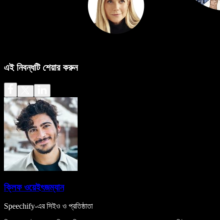
এই নিবন্ধটি শেয়ার করুন
ক্লিফ ওয়েইৎজম্যান
Speechify-এর সিইও ও প্রতিষ্ঠাতা