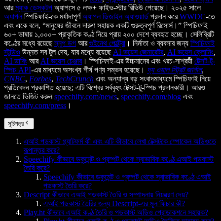
আর
ম্যাক ডেস্কটপ
অ্যাপসে ৫ লক্ষ+ ফাইভ-স্টার রিভিউ পেয়েছে। ২০২৫ সালে
অ্যাপল
স্পিচিফাই-কে মর্যাদাপূর্ণ
অ্যাপল ডিজাইন অ্যাওয়ার্ড
প্রদান করে
WWDC
-তে
এবং একে বলে, “মানুষের জীবনে দারুণ সহায়ক একটি গুরুত্বপূর্ণ রিসোর্স।” স্পিচিফাই
৬০+ ভাষায় ১,০০০+ প্রাকৃতিক কণ্ঠ নিয়ে প্রায় ২০০ দেশে ব্যবহৃত হচ্ছে। সেলিব্রিটি
কণ্ঠের মধ্যে রয়েছে
স্নুপ ডগ
আর
গুইনেথ পেল্ট্রো
। নির্মাতা ও ব্যবসার জন্য
স্পিচিফাই
স্টুডিও
উন্নত সব টুল দেয়, যার মধ্যে রয়েছে
AI ভয়েস জেনারেটর
,
AI ভয়েস ক্লোনিং
,
AI ডাবিং
আর
AI ভয়েস চেঞ্জার
। স্পিচিফাই-এর উচ্চমানের এবং খরচ-সাশ্রয়ী
টেক্সট-টু-
স্পিচ API
-এর মাধ্যমে অসংখ্য শীর্ষ পণ্য সম্ভব হয়েছে।
দ্য ওয়াল স্ট্রিট জার্নাল
,
CNBC
,
Forbes
,
TechCrunch
এবং অন্যান্য বড় সংবাদমাধ্যমে স্পিচিফাই নিয়ে
প্রতিবেদন প্রকাশিত হয়েছে; এটি বিশ্বের সর্ববৃহৎ টেক্সট-টু-স্পিচ প্রদানকারী। আরও
জানতে ভিজিট করুন
speechify.com/news
,
speechify.com/blog
এবং
speechify.com/press
।
সূচিপত্র
এআই পডকাস্ট প্ল্যাটফর্ম কী এবং এটি কীভাবে লেখা টেক্সটকে স্পোকেন অডিওতে
রূপান্তর করে?
Speechify কীভাবে ডকুমেন্ট ও প্রম্পট থেকে স্বাভাবিক কণ্ঠে এআই পডকাস্ট
তৈরি করে?
Speechify কীভাবে ডকুমেন্ট ও প্রম্পট থেকে স্বাভাবিক কণ্ঠে এআই
পডকাস্ট তৈরি করে?
Descript কীভাবে এআই পডকাস্ট তৈরি ও সম্পাদনায় নিয়ন্ত্রণ দেয়?
এআই পডকাস্ট তৈরির জন্য Descript-এর মূল ফিচার কী?
Play.ht কীভাবে এআই কণ্ঠ তৈরি ও পডকাস্ট অডিও প্রোডাকশনে সহায়ক?