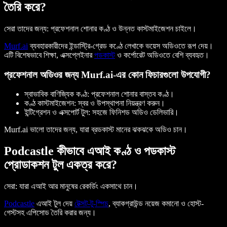
তৈরি করে?
সেরা তাদের জন্য:
প্রফেশনাল শোনার কণ্ঠ ও উন্নত কাস্টমাইজেশন চাইলে।
Murf.ai
ব্যবহারকারীদের ইন্ডাস্ট্রি-গ্রেড কণ্ঠে লেখাকে ভয়েস অডিওতে রূপ দেয়।
এটি বিশেষভাবে শিক্ষা, এক্সপ্লেইনার
পডকাস্ট
ও কর্পোরেট অডিওতে বেশি ব্যবহৃত।
প্রফেশনাল অডিওর জন্য Murf.ai-এর কোন ফিচারগুলো উপযোগী?
স্বাভাবিক বাণিজ্যিক কণ্ঠ:
প্রফেশনাল শোনার বাস্তব কণ্ঠ।
কণ্ঠ কাস্টমাইজেশন:
স্বর ও উপস্থাপনা নিয়ন্ত্রণ করুন।
ইন্টিগ্রেশন ও এক্সপোর্ট টুল:
সহজে ফিনিশড অডিও ডেলিভারি।
Murf.ai ভালো তাদের জন্য, যারা ব্রডকাস্ট মানের ঝকঝকে অডিও চান।
Podcastle কীভাবে এআই কণ্ঠ ও পডকাস্ট
প্রোডাকশন টুল একত্র করে?
সেরা:
যারা এআই আর মানুষের রেকর্ডিং একসাথে চান।
Podcastle
এআই টুল দেয়
টেক্সট-টু-স্পিচ
, ব্যাকগ্রাউন্ড নয়েজ কমানো ও হোস্ট-
গেস্টসহ এপিসোড তৈরি করার জন্য।