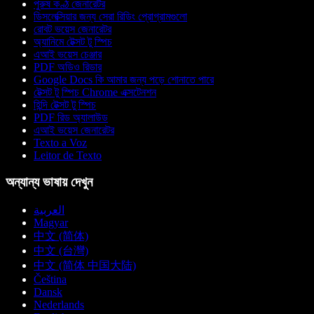
পুরুষ কণ্ঠ জেনারেটর
ডিসলেক্সিয়ার জন্য সেরা রিডিং প্রোগ্রামগুলো
রোবট ভয়েস জেনারেটর
অ্যানিমে টেক্সট টু স্পিচ
এআই ভয়েস চেঞ্জার
PDF অডিও রিডার
Google Docs কি আমার জন্য পড়ে শোনাতে পারে
টেক্সট টু স্পিচ Chrome এক্সটেনশন
হিন্দি টেক্সট টু স্পিচ
PDF রিড অ্যালাউড
এআই ভয়েস জেনারেটর
Texto a Voz
Leitor de Texto
অন্যান্য ভাষায় দেখুন
العربية
Magyar
中文 (简体)
中文 (台灣)
中文 (简体 中国大陆)
Čeština
Dansk
Nederlands