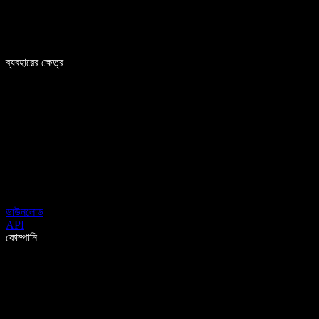
ব্যবহারের ক্ষেত্র
ডাউনলোড
API
কোম্পানি