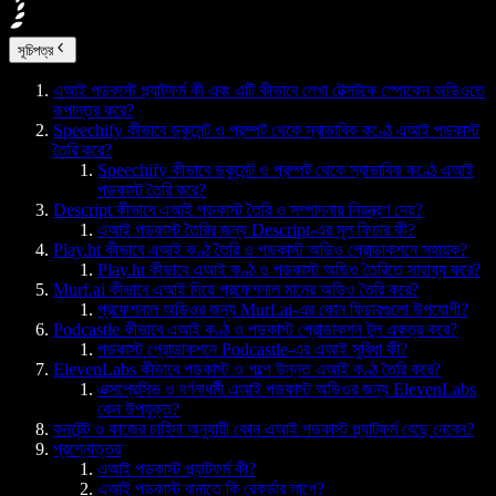
সূচিপত্র
এআই পডকাস্ট প্ল্যাটফর্ম কী এবং এটি কীভাবে লেখা টেক্সটকে স্পোকেন অডিওতে
রূপান্তর করে?
Speechify কীভাবে ডকুমেন্ট ও প্রম্পট থেকে স্বাভাবিক কণ্ঠে এআই পডকাস্ট
তৈরি করে?
Speechify কীভাবে ডকুমেন্ট ও প্রম্পট থেকে স্বাভাবিক কণ্ঠে এআই
পডকাস্ট তৈরি করে?
Descript কীভাবে এআই পডকাস্ট তৈরি ও সম্পাদনায় নিয়ন্ত্রণ দেয়?
এআই পডকাস্ট তৈরির জন্য Descript-এর মূল ফিচার কী?
Play.ht কীভাবে এআই কণ্ঠ তৈরি ও পডকাস্ট অডিও প্রোডাকশনে সহায়ক?
Play.ht কীভাবে এআই কণ্ঠ ও পডকাস্ট অডিও তৈরিতে সাহায্য করে?
Murf.ai কীভাবে এআই দিয়ে প্রফেশনাল মানের অডিও তৈরি করে?
প্রফেশনাল অডিওর জন্য Murf.ai-এর কোন ফিচারগুলো উপযোগী?
Podcastle কীভাবে এআই কণ্ঠ ও পডকাস্ট প্রোডাকশন টুল একত্র করে?
পডকাস্ট প্রোডাকশনে Podcastle-এর এআই সুবিধা কী?
ElevenLabs কীভাবে পডকাস্ট ও গল্পে উন্নত এআই কণ্ঠ তৈরি করে?
এক্সপ্রেসিভ ও বর্ণনাধর্মী এআই পডকাস্ট অডিওর জন্য ElevenLabs
কেন উপযুক্ত?
কনটেন্ট ও কাজের চাহিদা অনুযায়ী কোন এআই পডকাস্ট প্ল্যাটফর্ম বেছে নেবেন?
প্রশ্নোত্তর
এআই পডকাস্ট প্ল্যাটফর্ম কী?
এআই পডকাস্ট বানাতে কি রেকর্ডার লাগে?