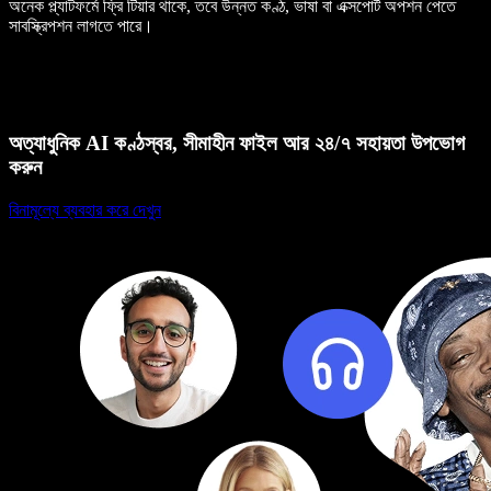
অনেক প্ল্যাটফর্মে ফ্রি টিয়ার থাকে, তবে উন্নত কণ্ঠ, ভাষা বা এক্সপোর্ট অপশন পেতে
সাবস্ক্রিপশন লাগতে পারে।
অত্যাধুনিক AI কণ্ঠস্বর, সীমাহীন ফাইল আর ২৪/৭ সহায়তা উপভোগ
করুন
বিনামূল্যে ব্যবহার করে দেখুন