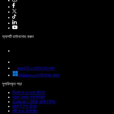
অ্যাপটি ডাউনলোড করুন
macOS-এ ডাউনলোড করুন
Windows-এ ডাউনলোড করুন
সুপারিশকৃত পড়া
ডিকটেশন ও ভয়েস টাইপিং
ভয়েস এআই অ্যাসিস্ট্যান্ট
Android-এ PDF টেক্সট টু স্পিচ
টেক্সট টু স্পিচ রিডার
নারী কণ্ঠ জেনারেটর