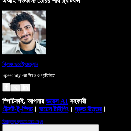
এআই পডকাস্ট তৈরির শীর্ষ প্ল্যাটফর্ম
ক্লিফ ওয়েইৎজম্যান
Speechify-এর সিইও ও প্রতিষ্ঠাতা
স্পিচিফাই, আপনার
ভয়েস AI
সহকারী
টেক্সট-টু-স্পিচ
।
ভয়েস টাইপিং
।
দ্রুত উত্তর
।
বিনামূল্যে ব্যবহার করে দেখুন