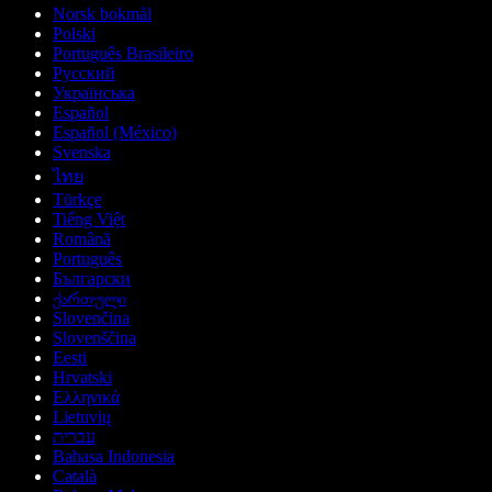
Norsk bokmål
Polski
Português Brasileiro
Русский
Українська
Español
Español (México)
Svenska
ไทย
Türkçe
Tiếng Việt
Română
Português
Български
ქართული
Slovenčina
Slovenščina
Eesti
Hrvatski
Ελληνικά
Lietuvių
עברית
Bahasa Indonesia
Català