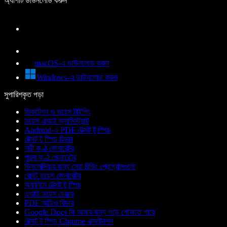
অ্যাপটি ডাউনলোড করুন
macOS-এ ডাউনলোড করুন
Windows-এ ডাউনলোড করুন
সুপারিশকৃত পড়া
ডিকটেশন ও ভয়েস টাইপিং
ভয়েস এআই অ্যাসিস্ট্যান্ট
Android-এ PDF টেক্সট টু স্পিচ
টেক্সট টু স্পিচ রিডার
নারী কণ্ঠ জেনারেটর
পুরুষ কণ্ঠ জেনারেটর
ডিসলেক্সিয়ার জন্য সেরা রিডিং প্রোগ্রামগুলো
রোবট ভয়েস জেনারেটর
অ্যানিমে টেক্সট টু স্পিচ
এআই ভয়েস চেঞ্জার
PDF অডিও রিডার
Google Docs কি আমার জন্য পড়ে শোনাতে পারে
টেক্সট টু স্পিচ Chrome এক্সটেনশন