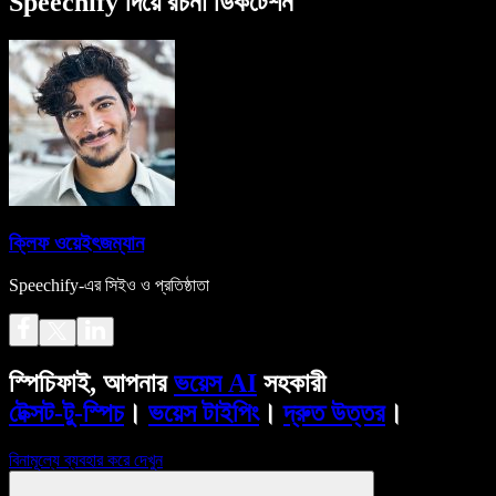
Speechify দিয়ে রচনা ডিকটেশন
ক্লিফ ওয়েইৎজম্যান
Speechify-এর সিইও ও প্রতিষ্ঠাতা
স্পিচিফাই, আপনার
ভয়েস AI
সহকারী
টেক্সট-টু-স্পিচ
।
ভয়েস টাইপিং
।
দ্রুত উত্তর
।
বিনামূল্যে ব্যবহার করে দেখুন