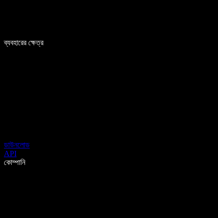
ব্যবহারের ক্ষেত্র
ডাউনলোড
API
কোম্পানি