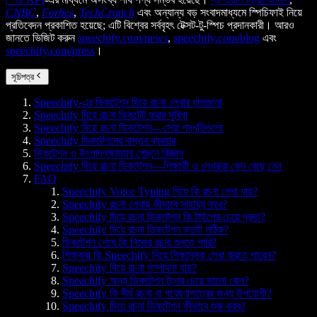
CNBC
,
Forbes
,
TechCrunch
এবং অন্যান্য বড় সংবাদমাধ্যমে স্পিচিফাই নিয়ে
প্রতিবেদন প্রকাশিত হয়েছে; এটি বিশ্বের সর্ববৃহৎ টেক্সট-টু-স্পিচ প্রদানকারী। আরও
জানতে ভিজিট করুন
speechify.com/news
,
speechify.com/blog
এবং
speechify.com/press
।
সূচিপত্র
Speechify-এর ডিকটেশন দিয়ে রচনা লেখার ধাপগুলো
Speechify দিয়ে রচনা ডিকটেট করার সুবিধা
Speechify দিয়ে রচনা ডিকটেশন—সেরা পদ্ধতিগুলো
Speechify ডিকটেশনের বাস্তব ব্যবহার
ডিকটেশন ও উৎপাদনক্ষমতার পেছনে বিজ্ঞান
Speechify দিয়ে রচনা ডিকটেশন—শিক্ষার্থী ও লেখকরা কেন বেছে নেন
FAQ
Speechify Voice Typing দিয়ে কি রচনা লেখা যায়?
Speechify রচনা লেখায় কীভাবে সাহায্য করে?
Speechify দিয়ে রচনা ডিকটেশন কি টাইপের চেয়ে দ্রুত?
Speechify দিয়ে রচনা ডিকটেশন কতটা সঠিক?
ডিকটেশন শেষে কি নিজের রচনা শুনতে পারি?
শিক্ষকরা কি Speechify দিয়ে শিক্ষামূলক লেখা করতে পারেন?
Speechify দিয়ে রচনা সম্পাদনা যায়?
Speechify অন্য ডিকটেশন টুলের চেয়ে ভালো কেন?
Speechify কি দীর্ঘ রচনা বা গবেষণাপত্রের জন্য উপযোগী?
Speechify দিয়ে রচনা ডিকটেশন কীভাবে শুরু করব?