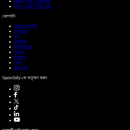
টেক্সট টু স্পিচ API ডকস
ভয়েস এজেন্টস API ডকস
কোম্পানি
আমাদের সম্পর্কে
যোগাযোগ
ব্লগ
ক্যারিয়ার
অ্যাফিলিয়েট
সাহায্য
স্ট্যাটাস
প্রেস
ব্র্যান্ড কিট
Speechify-কে অনুসরণ করুন