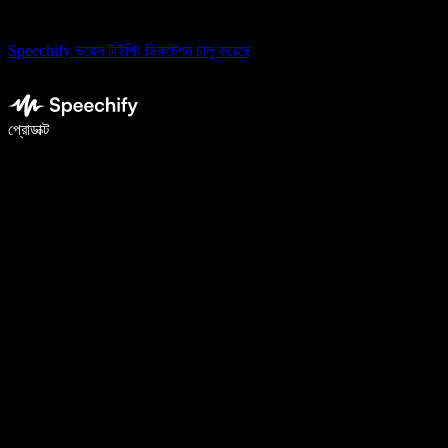
Speechify ভয়েস টাইপিং ডিকটেশন চালু করেছে
ভয়েস টাইপিং দিয়ে ৫ গুণ দ্রুত লিখুন
প্রোডাক্ট
আরও জানুন