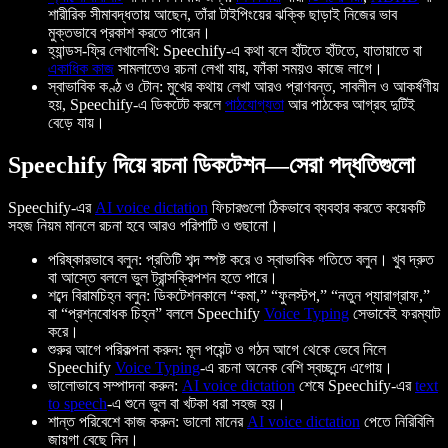
শারীরিক সীমাবদ্ধতায় আছেন, তাঁরা টাইপিংয়ের ঝক্কি ছাড়াই নিজের ভাব
মুক্তভাবে প্রকাশ করতে পারেন।
হ্যান্ডস-ফ্রি লেখালেখি: Speechify-এ কথা বলে হাঁটতে হাঁটতে, যাতায়াতে বা
একাধিক কাজ
সামলাতেও রচনা লেখা যায়, ফাঁকা সময়ও কাজে লাগে।
স্বাভাবিক কণ্ঠ ও টোন: মুখের কথায় লেখা আরও প্রাণবন্ত, সাবলীল ও আকর্ষণীয়
হয়, Speechify-এ ডিকটেট করলে
পাঠযোগ্যতা
আর পাঠকের আগ্রহ দুটিই
বেড়ে যায়।
Speechify দিয়ে রচনা ডিকটেশন—সেরা পদ্ধতিগুলো
Speechify-এর
AI voice dictation
ফিচারগুলো ঠিকভাবে ব্যবহার করতে কয়েকটি
সহজ নিয়ম মানলে রচনা হবে আরও পরিপাটি ও গুছানো।
পরিষ্কারভাবে বলুন: প্রতিটি শব্দ স্পষ্ট করে ও স্বাভাবিক গতিতে বলুন। খুব দ্রুত
বা আস্তে বললে ভুল ট্রান্সক্রিপশন হতে পারে।
শব্দে বিরামচিহ্ন বলুন: ডিকটেশনকালে “কমা,” “ফুলস্টপ,” “নতুন প্যারাগ্রাফ,”
বা “প্রশ্নবোধক চিহ্ন” বললে Speechify
Voice Typing
সেভাবেই ফরম্যাট
করে।
শুরুর আগে পরিকল্পনা করুন: মূল পয়েন্ট ও গঠন আগে থেকে ভেবে নিলে
Speechify
Voice Typing
-এ রচনা অনেক বেশি স্বচ্ছন্দে এগোয়।
ভালোভাবে সম্পাদনা করুন:
AI voice dictation
শেষে Speechify-এর
text
to speech
-এ শুনে ভুল বা খটকা ধরা সহজ হয়।
শান্ত পরিবেশে কাজ করুন: ভালো মানের
AI voice dictation
পেতে নিরিবিলি
জায়গা বেছে নিন।