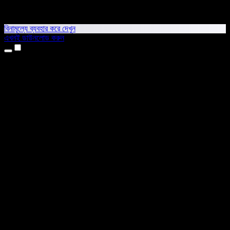
বিনামূল্যে ব্যবহার করে দেখুন
এখনই ডাউনলোড করুন
প্রোডাক্ট
টেক্সট টু স্পিচ
আইফোন ও আইপ্যাড অ্যাপ
অ্যান্ড্রয়েড অ্যাপ
ক্রোম এক্সটেনশন
এজ এক্সটেনশন
ওয়েব অ্যাপ
ম্যাক অ্যাপ
উইন্ডোজ অ্যাপ
এআই ভয়েস জেনারেটর