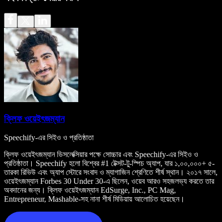
ক্লিফ ওয়েইৎজম্যান
Speechify-এর সিইও ও প্রতিষ্ঠাতা
ক্লিফ ওয়েইৎজম্যান ডিসলেক্সিয়ার পক্ষে সোচ্চার এবং Speechify-এর সিইও ও
প্রতিষ্ঠাতা। Speechify হলো বিশ্বের #1 টেক্সট-টু-স্পিচ অ্যাপ, যার ১,০০,০০০+ ৫-
তারকা রিভিউ এবং অ্যাপ স্টোরে সংবাদ ও ম্যাগাজিন শ্রেণিতে শীর্ষ স্থান। ২০১৭ সালে,
ওয়েইৎজম্যান Forbes 30 Under 30-এ ছিলেন, ওয়েব আরও সহজলভ্য করতে তার
অবদানের জন্য। ক্লিফ ওয়েইৎজম্যান EdSurge, Inc., PC Mag,
Entrepreneur, Mashable-সহ নানা শীর্ষ মিডিয়ায় আলোচিত হয়েছেন।