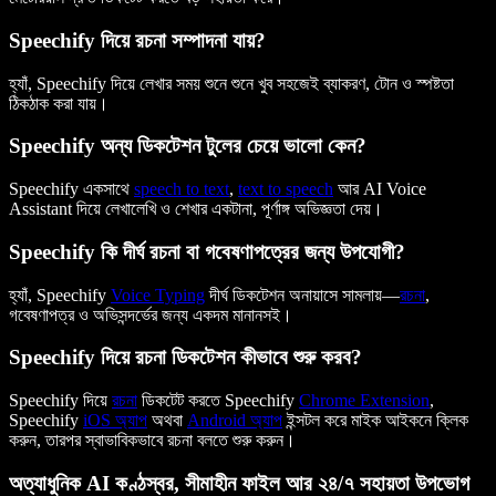
Speechify দিয়ে রচনা সম্পাদনা যায়?
হ্যাঁ, Speechify দিয়ে লেখার সময় শুনে শুনে খুব সহজেই ব্যাকরণ, টোন ও স্পষ্টতা
ঠিকঠাক করা যায়।
Speechify অন্য ডিকটেশন টুলের চেয়ে ভালো কেন?
Speechify একসাথে
speech to text
,
text to speech
আর AI Voice
Assistant দিয়ে লেখালেখি ও শেখার একটানা, পূর্ণাঙ্গ অভিজ্ঞতা দেয়।
Speechify কি দীর্ঘ রচনা বা গবেষণাপত্রের জন্য উপযোগী?
হ্যাঁ, Speechify
Voice Typing
দীর্ঘ ডিকটেশন অনায়াসে সামলায়—
রচনা
,
গবেষণাপত্র ও অভিসন্দর্ভের জন্য একদম মানানসই।
Speechify দিয়ে রচনা ডিকটেশন কীভাবে শুরু করব?
Speechify দিয়ে
রচনা
ডিকটেট করতে Speechify
Chrome Extension
,
Speechify
iOS অ্যাপ
অথবা
Android অ্যাপ
ইন্সটল করে মাইক আইকনে ক্লিক
করুন, তারপর স্বাভাবিকভাবে রচনা বলতে শুরু করুন।
অত্যাধুনিক AI কণ্ঠস্বর, সীমাহীন ফাইল আর ২৪/৭ সহায়তা উপভোগ