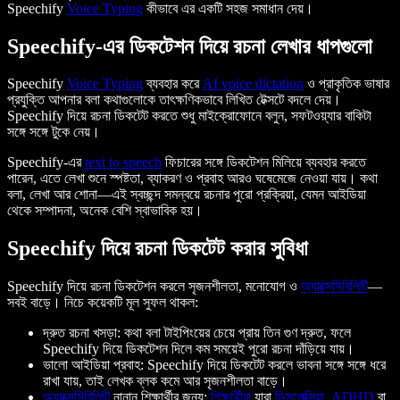
Speechify
Voice Typing
কীভাবে এর একটি সহজ সমাধান দেয়।
Speechify-এর ডিকটেশন দিয়ে রচনা লেখার ধাপগুলো
Speechify
Voice Typing
ব্যবহার করে
AI voice dictation
ও প্রাকৃতিক ভাষার
প্রযুক্তি আপনার বলা কথাগুলোকে তাৎক্ষণিকভাবে লিখিত টেক্সটে বদলে দেয়।
Speechify দিয়ে রচনা ডিকটেট করতে শুধু মাইক্রোফোনে বলুন, সফটওয়্যার বাকিটা
সঙ্গে সঙ্গে টুকে নেয়।
Speechify-এর
text to speech
ফিচারের সঙ্গে ডিকটেশন মিলিয়ে ব্যবহার করতে
পারেন, এতে লেখা শুনে স্পষ্টতা, ব্যাকরণ ও প্রবাহ আরও ঘষেমেজে নেওয়া যায়। কথা
বলা, লেখা আর শোনা—এই স্বচ্ছন্দ সমন্বয়ে রচনার পুরো প্রক্রিয়া, যেমন আইডিয়া
থেকে সম্পাদনা, অনেক বেশি স্বাভাবিক হয়।
Speechify দিয়ে রচনা ডিকটেট করার সুবিধা
Speechify দিয়ে রচনা ডিকটেশন করলে সৃজনশীলতা, মনোযোগ ও
অ্যাক্সেসিবিলিটি
—
সবই বাড়ে। নিচে কয়েকটি মূল সুফল থাকল:
দ্রুত রচনা খসড়া: কথা বলা টাইপিংয়ের চেয়ে প্রায় তিন গুণ দ্রুত, ফলে
Speechify দিয়ে ডিকটেশন দিলে কম সময়েই পুরো রচনা দাঁড়িয়ে যায়।
ভালো আইডিয়া প্রবাহ: Speechify দিয়ে ডিকটেট করলে ভাবনা সঙ্গে সঙ্গে ধরে
রাখা যায়, তাই লেখক ব্লক কমে আর সৃজনশীলতা বাড়ে।
অ্যাক্সেসিবিলিটি
নানান শিক্ষার্থীর জন্য:
শিক্ষার্থীরা
যারা
ডিসলেক্সিয়া
,
ADHD
বা