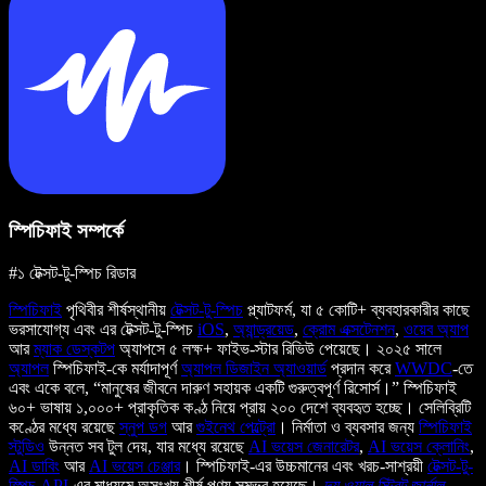
স্পিচিফাই সম্পর্কে
#১ টেক্সট-টু-স্পিচ রিডার
স্পিচিফাই
পৃথিবীর শীর্ষস্থানীয়
টেক্সট-টু-স্পিচ
প্ল্যাটফর্ম, যা ৫ কোটি+ ব্যবহারকারীর কাছে
ভরসাযোগ্য এবং এর টেক্সট-টু-স্পিচ
iOS
,
অ্যান্ড্রয়েড
,
ক্রোম এক্সটেনশন
,
ওয়েব অ্যাপ
আর
ম্যাক ডেস্কটপ
অ্যাপসে ৫ লক্ষ+ ফাইভ-স্টার রিভিউ পেয়েছে। ২০২৫ সালে
অ্যাপল
স্পিচিফাই-কে মর্যাদাপূর্ণ
অ্যাপল ডিজাইন অ্যাওয়ার্ড
প্রদান করে
WWDC
-তে
এবং একে বলে, “মানুষের জীবনে দারুণ সহায়ক একটি গুরুত্বপূর্ণ রিসোর্স।” স্পিচিফাই
৬০+ ভাষায় ১,০০০+ প্রাকৃতিক কণ্ঠ নিয়ে প্রায় ২০০ দেশে ব্যবহৃত হচ্ছে। সেলিব্রিটি
কণ্ঠের মধ্যে রয়েছে
স্নুপ ডগ
আর
গুইনেথ পেল্ট্রো
। নির্মাতা ও ব্যবসার জন্য
স্পিচিফাই
স্টুডিও
উন্নত সব টুল দেয়, যার মধ্যে রয়েছে
AI ভয়েস জেনারেটর
,
AI ভয়েস ক্লোনিং
,
AI ডাবিং
আর
AI ভয়েস চেঞ্জার
। স্পিচিফাই-এর উচ্চমানের এবং খরচ-সাশ্রয়ী
টেক্সট-টু-
স্পিচ API
-এর মাধ্যমে অসংখ্য শীর্ষ পণ্য সম্ভব হয়েছে।
দ্য ওয়াল স্ট্রিট জার্নাল
,