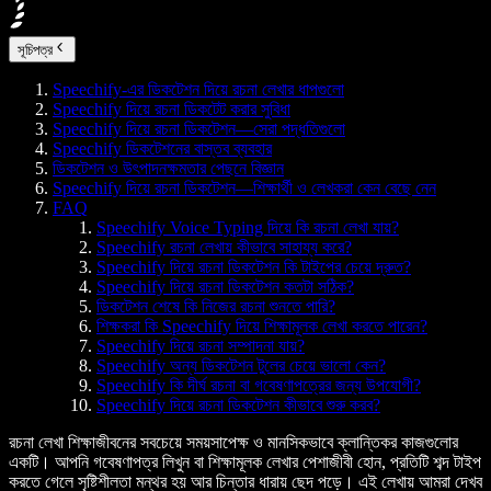
সূচিপত্র
Speechify-এর ডিকটেশন দিয়ে রচনা লেখার ধাপগুলো
Speechify দিয়ে রচনা ডিকটেট করার সুবিধা
Speechify দিয়ে রচনা ডিকটেশন—সেরা পদ্ধতিগুলো
Speechify ডিকটেশনের বাস্তব ব্যবহার
ডিকটেশন ও উৎপাদনক্ষমতার পেছনে বিজ্ঞান
Speechify দিয়ে রচনা ডিকটেশন—শিক্ষার্থী ও লেখকরা কেন বেছে নেন
FAQ
Speechify Voice Typing দিয়ে কি রচনা লেখা যায়?
Speechify রচনা লেখায় কীভাবে সাহায্য করে?
Speechify দিয়ে রচনা ডিকটেশন কি টাইপের চেয়ে দ্রুত?
Speechify দিয়ে রচনা ডিকটেশন কতটা সঠিক?
ডিকটেশন শেষে কি নিজের রচনা শুনতে পারি?
শিক্ষকরা কি Speechify দিয়ে শিক্ষামূলক লেখা করতে পারেন?
Speechify দিয়ে রচনা সম্পাদনা যায়?
Speechify অন্য ডিকটেশন টুলের চেয়ে ভালো কেন?
Speechify কি দীর্ঘ রচনা বা গবেষণাপত্রের জন্য উপযোগী?
Speechify দিয়ে রচনা ডিকটেশন কীভাবে শুরু করব?
রচনা লেখা শিক্ষাজীবনের সবচেয়ে সময়সাপেক্ষ ও মানসিকভাবে ক্লান্তিকর কাজগুলোর
একটি। আপনি গবেষণাপত্র লিখুন বা শিক্ষামূলক লেখার পেশাজীবী হোন, প্রতিটি শব্দ টাইপ
করতে গেলে সৃষ্টিশীলতা মন্থর হয় আর চিন্তার ধারায় ছেদ পড়ে। এই লেখায় আমরা দেখব