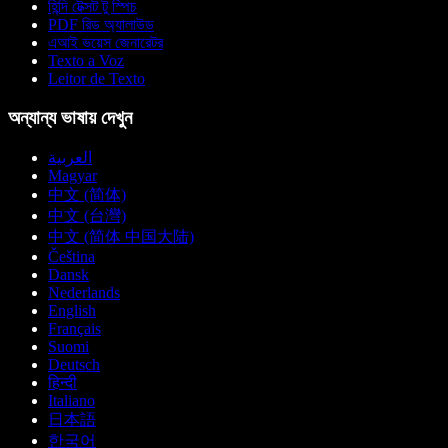
হিন্দি টেক্সট টু স্পিচ
PDF রিড অ্যালাউড
এআই ভয়েস জেনারেটর
Texto a Voz
Leitor de Texto
অন্যান্য ভাষায় দেখুন
العربية
Magyar
中文 (简体)
中文 (台灣)
中文 (简体 中国大陆)
Čeština
Dansk
Nederlands
English
Français
Suomi
Deutsch
हिन्दी
Italiano
日本語
한국어