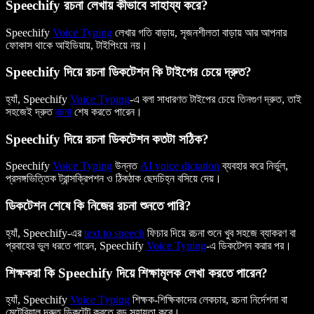
Speechify রচনা লেখায় কীভাবে সাহায্য করে?
Speechify
Voice Typing
লেখার গতি বাড়ায়, সৃজনশীলতা বাড়ায় আর আপনার
ফোকাস থাকে আইডিয়ায়, টাইপিংয়ে নয়।
Speechify দিয়ে রচনা ডিকটেশন কি টাইপের চেয়ে দ্রুত?
হ্যাঁ, Speechify
Voice Typing
-এ বলা সাধারণত টাইপের চেয়ে তিনগুণ দ্রুত, তাই
সহজেই দ্রুত
রচনা
শেষ করতে পারেন।
Speechify দিয়ে রচনা ডিকটেশন কতটা সঠিক?
Speechify
Voice Typing
উন্নত
AI voice dictation
ব্যবহার করে নির্ভুল,
প্রসঙ্গভিত্তিক ট্রান্সক্রিপশন ও ঠিকঠাক ছেদচিহ্ন বসিয়ে দেয়।
ডিকটেশন শেষে কি নিজের রচনা শুনতে পারি?
হ্যাঁ, Speechify-এর
text to speech
ফিচার দিয়ে রচনা শুনে খুব সহজে ব্যাকরণ বা
প্রবাহের ভুল ধরতে পারেন, Speechify
Voice Typing
-এ ডিকটেশন করার পর।
শিক্ষকরা কি Speechify দিয়ে শিক্ষামূলক লেখা করতে পারেন?
হ্যাঁ, Speechify
Voice Typing
শিক্ষক-শিক্ষিকাদের লেকচার, রচনা নির্দেশনা বা
মেটেরিয়াল দ্রুত ডিকটেট করতে বড় সহায়তা করে।