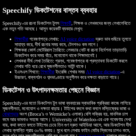
Speechify ডিকটেশনের বাস্তব ব্যবহার
Speechify-এর রচনা ডিকটেশন টুলস
শিক্ষার্থী
, শিক্ষক ও লেখকদের জন্য লেখালেখিতে
এক নতুন গতি আনছে। আসুন কয়েকটি ব্যবহার দেখুন:
শিক্ষার্থীরা
গবেষণাপত্র লেখায়:
AI voice dictation
দ্রুত ভাব গুছিয়ে তুলতে
সাহায্য করে, দীর্ঘ রচনার সময় কমে, টেনশনও কম লাগে।
শিক্ষকরা কোর্স মেটেরিয়াল তৈরিতে: লেকচার নোট বা রচনা নির্দেশনা তাড়াতাড়ি
ডিকটেশন করে সময় বাঁচে, মনোযোগ থাকে শিক্ষাদানেই।
লেখকরা দীর্ঘ লেখা তৈরিতে: গ্রন্থ, গবেষণাপত্র বা প্রস্তাবনা ডিকটেট করলে
লেখার গতি ধরে রেখে সৃজনশীলতাও অটুট থাকে।
ইএসএল শিখতে:
শিক্ষার্থীরা
ইংরেজি শেখার সময়
AI voice dictation
-এ
উচ্চারণ, বাক্যগঠন ও শব্দভাণ্ডারে অনুশীলন করে দক্ষতা বাড়াতে পারে।
ডিকটেশন ও উৎপাদনক্ষমতার পেছনে বিজ্ঞান
Speechify-এর মতো ডিকটেশন টুল ভাষা ব্যবহারের স্বাভাবিক প্রক্রিয়া কাজে লাগিয়ে
সৃজনশীলতা, মনোযোগ ও দক্ষতা বাড়ায়। টাইপের বদলে কথা বললে মস্তিষ্কের ভাষা ও
বোঝাপড়ার
অংশ (Broca’s ও Wernicke’s এলাকা) বেশি সক্রিয় হয়, মানসিক চাপ
কমে আর ভাবনাও সহজে আসে। University of Waterloo-এর এক গবেষণায় দেখা
যায়, কথা বলতে বলতে টাইপের চেয়ে তিন গুণ দ্রুত আইডিয়া আসে, আর ডিকটেশন দীর্ঘ
লেখায় ক্লান্তি প্রায় ৩০% কমায়। মুখে বলে লেখায় ফাইন মোটর স্কিলের চাপও কমে,
ফলে গঠন আর সৃজনশীলতায় বেশি মন দেওয়া যায়।
text to speech
চালালে শ্রবণ ও