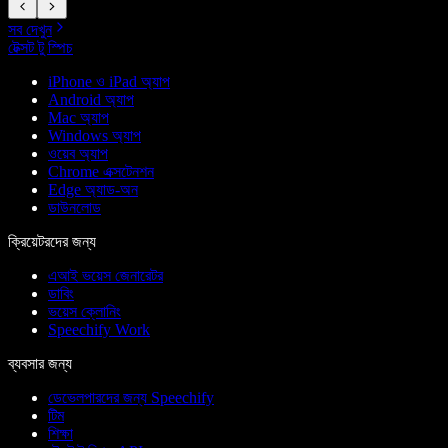
সব দেখুন
টেক্সট টু স্পিচ
iPhone ও iPad অ্যাপ
Android অ্যাপ
Mac অ্যাপ
Windows অ্যাপ
ওয়েব অ্যাপ
Chrome এক্সটেনশন
Edge অ্যাড-অন
ডাউনলোড
ক্রিয়েটরদের জন্য
এআই ভয়েস জেনারেটর
ডাবিং
ভয়েস ক্লোনিং
Speechify Work
ব্যবসার জন্য
ডেভেলপারদের জন্য Speechify
টিম
শিক্ষা