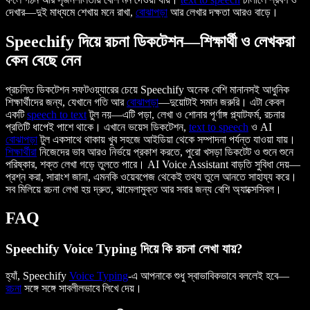
দেখার—দুই মাধ্যমে শেখায় মনে রাখা,
বোঝাপড়া
আর লেখার দক্ষতা আরও বাড়ে।
Speechify দিয়ে রচনা ডিকটেশন—শিক্ষার্থী ও লেখকরা
কেন বেছে নেন
প্রচলিত ডিকটেশন সফটওয়্যারের চেয়ে Speechify অনেক বেশি মানানসই আধুনিক
শিক্ষার্থীদের জন্য, যেখানে গতি আর
বোঝাপড়া
—দুয়োটাই সমান জরুরি। এটা কেবল
একটি
speech to text
টুল নয়—এটি পড়া, লেখা ও শোনার পূর্ণাঙ্গ প্ল্যাটফর্ম, রচনার
প্রতিটি ধাপেই পাশে থাকে। এখানে ভয়েস ডিকটেশন,
text to speech
ও AI
বোঝাপড়া
টুল একসাথে থাকায় খুব সহজে আইডিয়া থেকে সম্পাদনা পর্যন্ত যাওয়া যায়।
শিক্ষার্থীরা
নিজেদের ভাব আরও নির্ভয়ে প্রকাশ করতে, পুরো খসড়া ডিকটেট ও শুনে শুনে
পরিষ্কার, শক্ত লেখা গড়ে তুলতে পারে। AI Voice Assistant বাড়তি সুবিধা দেয়—
প্রশ্ন করা, সারাংশ জানা, এমনকি ওয়েবপেজ থেকেই তথ্য তুলে আনতে সাহায্য করে।
সব মিলিয়ে রচনা লেখা হয় দ্রুত, ঝামেলামুক্ত আর সবার জন্য বেশি অ্যাক্সেসিবল।
FAQ
Speechify Voice Typing দিয়ে কি রচনা লেখা যায়?
হ্যাঁ, Speechify
Voice Typing
-এ আপনাকে শুধু স্বাভাবিকভাবে বললেই হবে—
রচনা
সঙ্গে সঙ্গে সাবলীলভাবে লিখে দেয়।