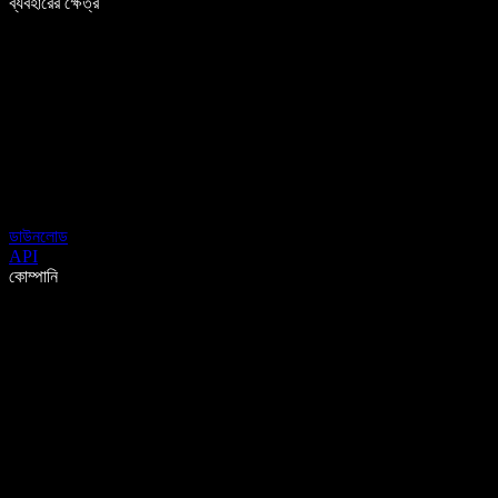
ব্যবহারের ক্ষেত্র
ডাউনলোড
API
কোম্পানি