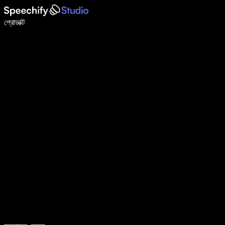
ভয়েস টাইপিং দিয়ে ৫ গুণ দ্রুত লিখুন
প্রোডাক্ট
আরও জানুন