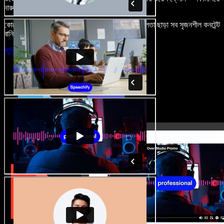
দারুণ মনে রাখার মতো অডিও-ভিডিও প্রজেক্ট বানান।
কোনো শেখার ঝামেলা নেই, শুধু ব্রাউজারে খুলুন—আর দুর্বলতা ছাড়া সব সৃজনশীল কনটেন্ট
বানিয়ে ফেলুন।
স্টুডিও চালু করুন