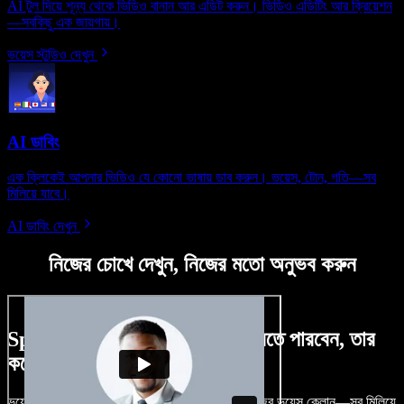
AI টুল দিয়ে শূন্য থেকে ভিডিও বানান আর এডিট করুন। ভিডিও এডিটিং আর ক্রিয়েশন
—সবকিছু এক জায়গায়।
ভয়েস স্টুডিও দেখুন
AI ডাবিং
এক ক্লিকেই আপনার ভিডিও যে কোনো ভাষায় ডাব করুন। ভয়েস, টোন, গতি—সব
মিলিয়ে যাবে।
AI ডাবিং দেখুন
নিজের চোখে দেখুন, নিজের মতো অনুভব করুন
Speechify Studio দিয়ে কী কী করতে পারবেন, তার
কয়েকটা উদাহরণ দেখুন
ভয়েসওভার, রয়্যালটি-ফ্রি ছবি, অডিও, ভিডিও যোগ, নিজের ভয়েস ক্লোন—সব মিলিয়ে