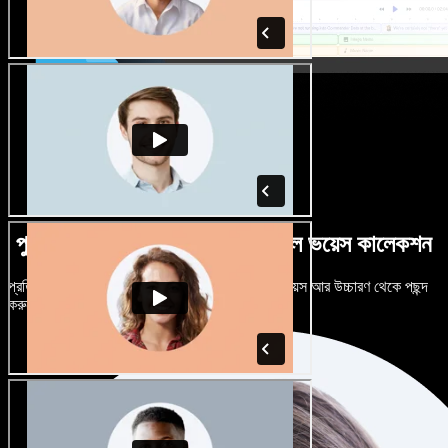
পুরুষ-নারী ভেদে নানান উচ্চারণে বিশাল ভয়েস কালেকশন
প্রতিটি প্রজেক্টকে আলাদা শোনাতে দিন। শত শত AI ভয়েস আর উচ্চারণ থেকে পছন্দ
করুন, নিজের মতো টিউন করুন।