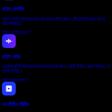
ভয়েস ক্লোনিং
কয়েক সেকেন্ডে বাস্তবের মতো AI ভয়েস ক্লোন করুন। কিছু ইনস্টল করতে হবে না,
সবই ব্রাউজারে।
ভয়েস ক্লোনিং দেখুন
ভয়েস ওভার
AI দিয়ে ঝটপট মানব-মানের ভয়েসওভার তৈরি করুন। টেক্সট, ভিডিও, এক্সপ্লেইনার—যে
কোনো স্টাইলে।
ভয়েস ওভার দেখুন
AI ভিডিও স্টুডিও