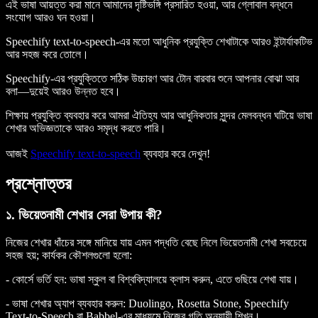
এই ভাষা আয়ত্ত করা মানে আমাদের দৃষ্টিভঙ্গি প্রসারিত হওয়া, আর গ্লোবাল বন্ধনে
সংযোগ আরও ঘন হওয়া।
Speechify text-to-speech-এর মতো আধুনিক প্রযুক্তি শেখাটাকে আরও ইন্টার্যাকটিভ
আর সহজ করে তোলে।
Speechify-এর প্রযুক্তিতে সঠিক উচ্চারণ আর টোন বারবার শুনে আপনার বোঝা আর
বলা—দুয়েই আরও উন্নত হবে।
শিক্ষায় প্রযুক্তি ব্যবহার করে আমরা ঐতিহ্য আর আধুনিকতার সুন্দর মেলবন্ধন ঘটিয়ে ভাষা
শেখার অভিজ্ঞতাকে আরও সমৃদ্ধ করতে পারি।
আজই
Speechify text-to-speech
ব্যবহার করে দেখুন!
প্রশ্নোত্তর
১. ভিয়েতনামী শেখার সেরা উপায় কী?
নিজের শেখার ধাঁচের সঙ্গে মানিয়ে যায় এমন পদ্ধতি বেছে নিলে ভিয়েতনামী শেখা সবচেয়ে
সহজ হয়; কার্যকর কৌশলগুলো হলো:
- কোর্সে ভর্তি হন: ভাষা স্কুল বা বিশ্ববিদ্যালয়ে ক্লাস করুন, এতে গুছিয়ে শেখা যায়।
- ভাষা শেখার অ্যাপ ব্যবহার করুন: Duolingo, Rosetta Stone, Speechify
Text-to-Speech বা Babbel-এর মাধ্যমে নিজের গতি অনুযায়ী শিখুন।