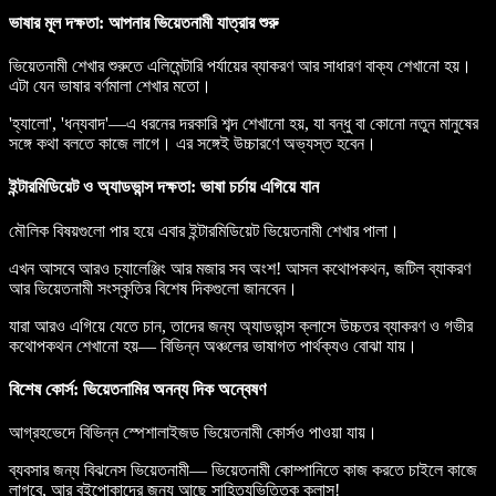
ভাষার মূল দক্ষতা: আপনার ভিয়েতনামী যাত্রার শুরু
ভিয়েতনামী শেখার শুরুতে এলিমেন্টারি পর্যায়ের ব্যাকরণ আর সাধারণ বাক্য শেখানো হয়।
এটা যেন ভাষার বর্ণমালা শেখার মতো।
'হ্যালো', 'ধন্যবাদ'—এ ধরনের দরকারি শব্দ শেখানো হয়, যা বন্ধু বা কোনো নতুন মানুষের
সঙ্গে কথা বলতে কাজে লাগে। এর সঙ্গেই উচ্চারণে অভ্যস্ত হবেন।
ইন্টারমিডিয়েট ও অ্যাডভান্স দক্ষতা: ভাষা চর্চায় এগিয়ে যান
মৌলিক বিষয়গুলো পার হয়ে এবার ইন্টারমিডিয়েট ভিয়েতনামী শেখার পালা।
এখন আসবে আরও চ্যালেঞ্জিং আর মজার সব অংশ! আসল কথোপকথন, জটিল ব্যাকরণ
আর ভিয়েতনামী সংস্কৃতির বিশেষ দিকগুলো জানবেন।
যারা আরও এগিয়ে যেতে চান, তাদের জন্য অ্যাডভান্স ক্লাসে উচ্চতর ব্যাকরণ ও গভীর
কথোপকথন শেখানো হয়— বিভিন্ন অঞ্চলের ভাষাগত পার্থক্যও বোঝা যায়।
বিশেষ কোর্স: ভিয়েতনামির অনন্য দিক অন্বেষণ
আগ্রহভেদে বিভিন্ন স্পেশালাইজড ভিয়েতনামী কোর্সও পাওয়া যায়।
ব্যবসার জন্য বিঝনেস ভিয়েতনামী— ভিয়েতনামী কোম্পানিতে কাজ করতে চাইলে কাজে
লাগবে, আর বইপোকাদের জন্য আছে সাহিত্যভিত্তিক ক্লাস!