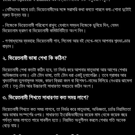
- নেটিভদের সাথে চর্চা: ভিয়েতনামীদের সঙ্গে সরাসরি কথা বলতে পারলে বলা–শোনা দুটোই
দ্রুত উন্নত হয়।
- নিজেকে ভিয়েতনামী পরিবেশে রাখুন: যেখানে সম্ভব নিজেকে ডুবিয়ে দিন, যেমন
ভিয়েতনাম ভ্রমণ বা ভিয়েতনামী কমিউনিটিতে অংশ নিন।
- গণমাধ্যমের ব্যবহার: ভিয়েতনামী গান, সিনেমা আর বই দেখে–শুনে আপনার শব্দভাণ্ডার
বাড়ান।
২. ভিয়েতনামী ভাষা শেখা কি কঠিন?
ভিয়েতনামী শেখা কতটা কঠিন হবে, তা নির্ভর করে আপনার মাতৃভাষা আর আগের শেখার
অভিজ্ঞতার ওপর। এটা টোন ভাষা, তাই টোন ধরা একটু চ্যালেঞ্জিং। তবে গ্রামার আর
শব্দতালিকা তুলনামূলক সহজ, কারণ ক্রিয়া বদল বা বিশেষণ–নামের মিলিয়ে নেওয়ার ঝামেলা
নেই। তবু টোন আর উচ্চারণই সাধারণত সবচেয়ে কঠিন অংশ।
৩. ভিয়েতনামী শিখতে সাধারণত কত সময় লাগে?
ভিয়েতনামী শিখতে কত সময় লাগবে, তা নির্ভর করে মাতৃভাষা, অভিজ্ঞতা, চর্চার নিয়মিততা
আর ভাষার সংস্পর্শের ওপর। সাধারণত ইংরেজিভাষীদের কয়েক মাস থেকে কয়েক বছর
পর্যন্ত সময় লাগতে পারে সাবলীল হতে। নিয়মিত অনুশীলন করলে শেখার গতি অনেক
বেড়ে যায়।