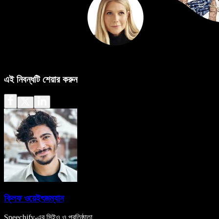
এই নিবন্ধটি শেয়ার করুন
ক্লিফ ওয়েইৎজম্যান
Speechify-এর সিইও ও প্রতিষ্ঠাতা