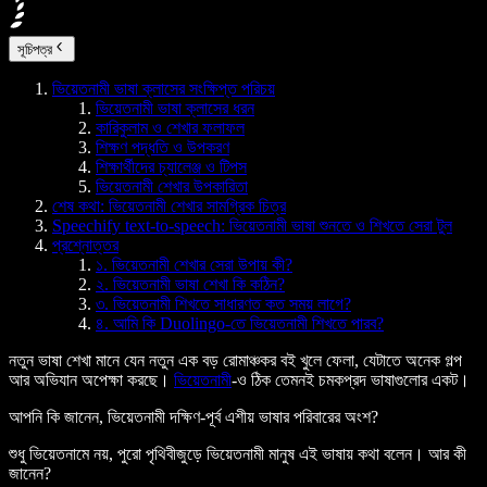
সূচিপত্র
ভিয়েতনামী ভাষা ক্লাসের সংক্ষিপ্ত পরিচয়
ভিয়েতনামী ভাষা ক্লাসের ধরন
কারিকুলাম ও শেখার ফলাফল
শিক্ষণ পদ্ধতি ও উপকরণ
শিক্ষার্থীদের চ্যালেঞ্জ ও টিপস
ভিয়েতনামী শেখার উপকারিতা
শেষ কথা: ভিয়েতনামী শেখার সামগ্রিক চিত্র
Speechify text-to-speech: ভিয়েতনামী ভাষা শুনতে ও শিখতে সেরা টুল
প্রশ্নোত্তর
১. ভিয়েতনামী শেখার সেরা উপায় কী?
২. ভিয়েতনামী ভাষা শেখা কি কঠিন?
৩. ভিয়েতনামী শিখতে সাধারণত কত সময় লাগে?
৪. আমি কি Duolingo-তে ভিয়েতনামী শিখতে পারব?
নতুন ভাষা শেখা মানে যেন নতুন এক বড় রোমাঞ্চকর বই খুলে ফেলা, যেটাতে অনেক গল্প
আর অভিযান অপেক্ষা করছে।
ভিয়েতনামী
-ও ঠিক তেমনই চমকপ্রদ ভাষাগুলোর একট।
আপনি কি জানেন, ভিয়েতনামী দক্ষিণ-পূর্ব এশীয় ভাষার পরিবারের অংশ?
শুধু ভিয়েতনামে নয়, পুরো পৃথিবীজুড়ে ভিয়েতনামী মানুষ এই ভাষায় কথা বলেন। আর কী
জানেন?