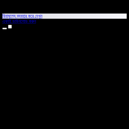
বিনামূল্যে ব্যবহার করে দেখুন
এখনই ডাউনলোড করুন
প্রোডাক্ট
টেক্সট টু স্পিচ
আইফোন ও আইপ্যাড অ্যাপ
অ্যান্ড্রয়েড অ্যাপ
ক্রোম এক্সটেনশন
এজ এক্সটেনশন
ওয়েব অ্যাপ
ম্যাক অ্যাপ
উইন্ডোজ অ্যাপ
এআই ভয়েস জেনারেটর