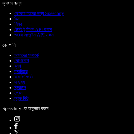
ব্যবসার জন্য
ডেভেলপারদের জন্য Speechify
টিম
শিক্ষা
টেক্সট টু স্পিচ API ডকস
ভয়েস এজেন্টস API ডকস
কোম্পানি
আমাদের সম্পর্কে
যোগাযোগ
ব্লগ
ক্যারিয়ার
অ্যাফিলিয়েট
সাহায্য
স্ট্যাটাস
প্রেস
ব্র্যান্ড কিট
Speechify-কে অনুসরণ করুন