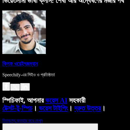
ভিয়েতনামী ভাষা ক্লাস: শেখা আর অন্বেষণের মজার পথ
ক্লিফ ওয়েইৎজম্যান
Speechify-এর সিইও ও প্রতিষ্ঠাতা
স্পিচিফাই, আপনার
ভয়েস AI
সহকারী
টেক্সট-টু-স্পিচ
।
ভয়েস টাইপিং
।
দ্রুত উত্তর
।
বিনামূল্যে ব্যবহার করে দেখুন