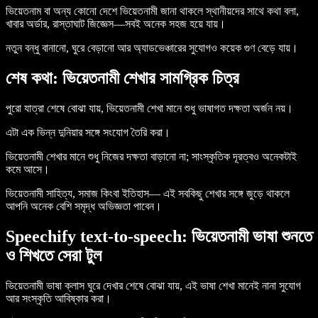
ভিয়েতনাম বা অন্য কোনো দেশে ভিয়েতনামী জানা থাকলে স্থানীয়দের সাথে কথা বলা,
খাবার অর্ডার, রাস্তাঘাট জিজ্ঞেস—সবই অনেক সহজ হয়ে যায়।
নতুন বন্ধু বানানো, ঘুরে বেড়ানো আর অ্যাডভেঞ্চারের সুযোগও কয়েক গুণ বেড়ে যায়।
শেষ কথা: ভিয়েতনামী শেখার সামগ্রিক চিত্র
পুরো যাত্রা শেষে বোঝা যায়, ভিয়েতনামী শেখা মানে শুধু ভাষাগত দক্ষতা অর্জন নয়।
এটা এক ভিন্ন দুনিয়ার সঙ্গে সংযোগ তৈরি করা।
ভিয়েতনামী শেখার মানে শুধু নিজের দক্ষতা বাড়ানো না; সাংস্কৃতিক দূরত্বও অনেকটাই
কমে আসে।
ভিয়েতনামী সাহিত্য, সমাজ কিংবা ইতিহাস— এই সবকিছু শেখার সঙ্গে জুড়ে থাকলে
আপনি অনেক বেশি সমৃদ্ধ অভিজ্ঞতা পাবেন।
Speechify text-to-speech: ভিয়েতনামী ভাষা শুনতে
ও শিখতে সেরা টুল
ভিয়েতনামী ভাষা ক্লাস ঘুরে দেখার শেষে বোঝা যায়, এই ভাষা শেখা মানেই নানা সুযোগ
আর সংস্কৃতি আবিষ্কার করা।