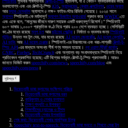
স্পিচিফাই
পৃথিবীর শীর্ষস্থানীয়
টেক্সট-টু-স্পিচ
প্ল্যাটফর্ম, যা ৫ কোটি+ ব্যবহারকারীর কাছে
ভরসাযোগ্য এবং এর টেক্সট-টু-স্পিচ
iOS
,
অ্যান্ড্রয়েড
,
ক্রোম এক্সটেনশন
,
ওয়েব অ্যাপ
আর
ম্যাক ডেস্কটপ
অ্যাপসে ৫ লক্ষ+ ফাইভ-স্টার রিভিউ পেয়েছে। ২০২৫ সালে
অ্যাপল
স্পিচিফাই-কে মর্যাদাপূর্ণ
অ্যাপল ডিজাইন অ্যাওয়ার্ড
প্রদান করে
WWDC
-তে
এবং একে বলে, “মানুষের জীবনে দারুণ সহায়ক একটি গুরুত্বপূর্ণ রিসোর্স।” স্পিচিফাই
৬০+ ভাষায় ১,০০০+ প্রাকৃতিক কণ্ঠ নিয়ে প্রায় ২০০ দেশে ব্যবহৃত হচ্ছে। সেলিব্রিটি
কণ্ঠের মধ্যে রয়েছে
স্নুপ ডগ
আর
গুইনেথ পেল্ট্রো
। নির্মাতা ও ব্যবসার জন্য
স্পিচিফাই
স্টুডিও
উন্নত সব টুল দেয়, যার মধ্যে রয়েছে
AI ভয়েস জেনারেটর
,
AI ভয়েস ক্লোনিং
,
AI ডাবিং
আর
AI ভয়েস চেঞ্জার
। স্পিচিফাই-এর উচ্চমানের এবং খরচ-সাশ্রয়ী
টেক্সট-টু-
স্পিচ API
-এর মাধ্যমে অসংখ্য শীর্ষ পণ্য সম্ভব হয়েছে।
দ্য ওয়াল স্ট্রিট জার্নাল
,
CNBC
,
Forbes
,
TechCrunch
এবং অন্যান্য বড় সংবাদমাধ্যমে স্পিচিফাই নিয়ে
প্রতিবেদন প্রকাশিত হয়েছে; এটি বিশ্বের সর্ববৃহৎ টেক্সট-টু-স্পিচ প্রদানকারী। আরও
জানতে ভিজিট করুন
speechify.com/news
,
speechify.com/blog
এবং
speechify.com/press
।
সূচিপত্র
ভিয়েতনামী ভাষা ক্লাসের সংক্ষিপ্ত পরিচয়
ভিয়েতনামী ভাষা ক্লাসের ধরন
কারিকুলাম ও শেখার ফলাফল
শিক্ষণ পদ্ধতি ও উপকরণ
শিক্ষার্থীদের চ্যালেঞ্জ ও টিপস
ভিয়েতনামী শেখার উপকারিতা
শেষ কথা: ভিয়েতনামী শেখার সামগ্রিক চিত্র
Speechify text-to-speech: ভিয়েতনামী ভাষা শুনতে ও শিখতে সেরা টুল