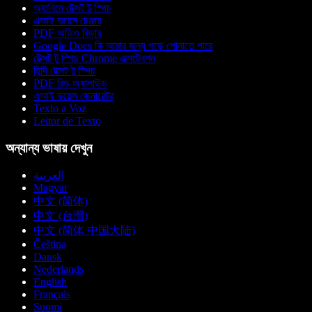
অ্যানিমে টেক্সট টু স্পিচ
এআই ভয়েস চেঞ্জার
PDF অডিও রিডার
Google Docs কি আমার জন্য পড়ে শোনাতে পারে
টেক্সট টু স্পিচ Chrome এক্সটেনশন
হিন্দি টেক্সট টু স্পিচ
PDF রিড অ্যালাউড
এআই ভয়েস জেনারেটর
Texto a Voz
Leitor de Texto
অন্যান্য ভাষায় দেখুন
العربية
Magyar
中文 (简体)
中文 (台灣)
中文 (简体 中国大陆)
Čeština
Dansk
Nederlands
English
Français
Suomi