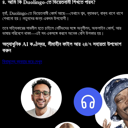
৪. আমি কি Duolingo-তে ভিয়েতনামী শিখতে পারব?
হ্যাঁ, Duolingo-তে ভিয়েতনামী কোর্স আছে—যেখানে শব্দ, ব্যাকরণ, বাক্য ধাপে ধাপে
শেখানো হয়। নতুনদের জন্য একদম উপযোগী।
তবে সত্যিকারের সাবলীল হতে চাইলে নেটিভদের সঙ্গে অনুশীলন, অফলাইন কোর্স, আর
ভাষার পরিবেশে থাকা—এই সব একসঙ্গে করলে অনেক বেশি উপকার হয়।
অত্যাধুনিক AI কণ্ঠস্বর, সীমাহীন ফাইল আর ২৪/৭ সহায়তা উপভোগ
করুন
বিনামূল্যে ব্যবহার করে দেখুন