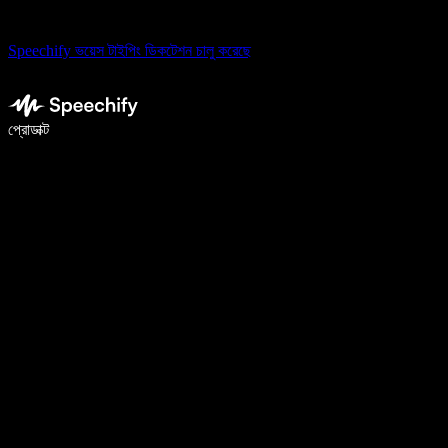
Speechify ভয়েস টাইপিং ডিকটেশন চালু করেছে
ভয়েস টাইপিং দিয়ে ৫ গুণ দ্রুত লিখুন
প্রোডাক্ট
আরও জানুন