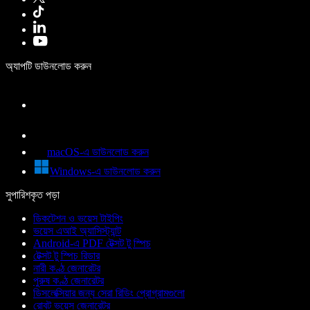
অ্যাপটি ডাউনলোড করুন
macOS-এ ডাউনলোড করুন
Windows-এ ডাউনলোড করুন
সুপারিশকৃত পড়া
ডিকটেশন ও ভয়েস টাইপিং
ভয়েস এআই অ্যাসিস্ট্যান্ট
Android-এ PDF টেক্সট টু স্পিচ
টেক্সট টু স্পিচ রিডার
নারী কণ্ঠ জেনারেটর
পুরুষ কণ্ঠ জেনারেটর
ডিসলেক্সিয়ার জন্য সেরা রিডিং প্রোগ্রামগুলো
রোবট ভয়েস জেনারেটর