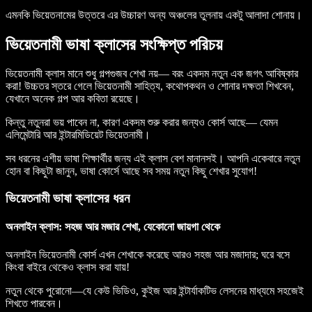
এমনকি ভিয়েতনামের উত্তরে এর উচ্চারণ অন্য অঞ্চলের তুলনায় একটু আলাদা শোনায়।
ভিয়েতনামী ভাষা ক্লাসের সংক্ষিপ্ত পরিচয়
ভিয়েতনামী ক্লাস মানে শুধু গল্পগুজব শেখা নয়— বরং একদম নতুন এক জগৎ আবিষ্কার
করা! উচ্চতর স্তরে গেলে ভিয়েতনামী সাহিত্য, কথোপকথন ও শোনার দক্ষতা শিখবেন,
যেখানে অনেক গল্প আর কবিতা রয়েছে।
কিন্তু নতুনরা ভয় পাবেন না, কারণ একদম শুরু করার জন্যও কোর্স আছে— যেমন
এলিমেন্টারি আর ইন্টারমিডিয়েট ভিয়েতনামী।
সব ধরনের এশীয় ভাষা শিক্ষার্থীর জন্য এই ক্লাস বেশ মানানসই। আপনি একেবারে নতুন
হোন বা কিছুটা জানুন, ভাষা কোর্সে আছে সব সময় নতুন কিছু শেখার সুযোগ!
ভিয়েতনামী ভাষা ক্লাসের ধরন
অনলাইন ক্লাস: সহজ আর মজার শেখা, যেকোনো জায়গা থেকে
অনলাইন ভিয়েতনামী কোর্স এখন শেখাকে করেছে আরও সহজ আর মজাদার; ঘরে বসে
কিংবা বাইরে থেকেও ক্লাস করা যায়!
নতুন থেকে পুরোনো—যে কেউ ভিডিও, কুইজ আর ইন্টার্যাকটিভ লেসনের মাধ্যমে সহজেই
শিখতে পারবেন।