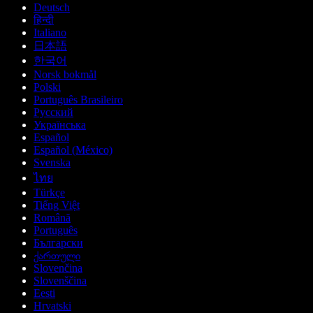
Deutsch
हिन्दी
Italiano
日本語
한국어
Norsk bokmål
Polski
Português Brasileiro
Русский
Українська
Español
Español (México)
Svenska
ไทย
Türkçe
Tiếng Việt
Română
Português
Български
ქართული
Slovenčina
Slovenščina
Eesti
Hrvatski