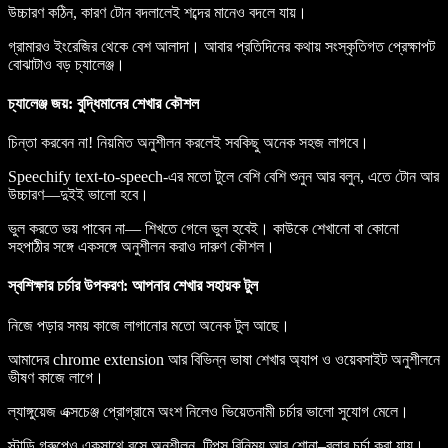
উচ্চারণ কঠিন, কারণ টোন বদলালেই শব্দের মানেও বদলে যায়।
গ্রামারও ইংরেজির থেকে বেশ আলাদা। আবার প্রতিদিনের কথায় সংস্কৃতিগত প্রেক্ষাপট
বোঝাটাও বড় চ্যালেঞ্জ।
চ্যালেঞ্জ জয়: বুদ্ধিমানের শেখার কৌশল
চিন্তা করবেন না! নিয়মিত অনুশীলন করলেই সবকিছু অনেক সহজ লাগবে।
Speechify text-to-speech-এর মতো টুলে বেশি বেশি শুনুন আর বলুন, এতে টোন আর
উচ্চারণ—দুইই ভালো হবে।
ভুল করতে ভয় পাবেন না— শিখতে গেলে ভুল হবেই। কাউকে শেখানো বা কোনো
সহপাঠীর সঙ্গে একসঙ্গে অনুশীলন করাও দারুণ কৌশল।
স্বশিক্ষার চর্চার উপকরণ: আপনার শেখার সহায়ক টুল
নিজে পড়ার সময় কাজে লাগানোর মতো অনেক টুল আছে।
আমাদের
chrome extension
আর বিভিন্ন ভাষা শেখার অ্যাপ ও ওয়েবসাইট অনুশীলনে
ভীষণ কাজে লাগে।
ল্যাঙ্গুয়েজ এক্সচেঞ্জ প্রোগ্রামে অংশ নিলেও ভিয়েতনামী চর্চার ভালো সুযোগ মেলে।
স্টাডি গ্রুপেও একসাথে বসে অনুশীলন, টিপস বিনিময় আর শোনা–বলার চর্চা করা যায়।