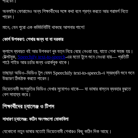
পারবেন।
অনলাইন ফোরামেও অন্য শিক্ষার্থীদের সঙ্গে কথা বলে প্রশ্ন করতে আর পরামর্শ নিতে
পারেন।
মানে, যেন পুরো এক কমিউনিটিই থাকছে আপনার পাশে!
কোর্স উপকরণ: শেখার জন্য যা যা দরকার
ক্লাসে ব্যবহৃত বই আর উপকরণ খুব যত্ন নিয়ে বেছে নেওয়া হয়, যাতে শেখা সহজ হয়।
টেক্সটবুক,
Speechify text-to-speech
-এর মতো টুলে শুনে নেওয়া যায়— প্রতিটি
পাঠে গাইড আর চর্চার জন্য ওয়ার্কবুক থাকে।
তাছাড়া অডিও–ভিডিও টুল যেমন Speechify text-to-speech-এ স্বরধ্বনি শুনে শুনে
উচ্চারণ ঠিকঠাক করতে পারেন।
ভিয়েতনামী সংস্কৃতির ভিডিও দেখার সুযোগও থাকে— যা ভাষার বাস্তব ব্যবহার বুঝতে
বেশ সাহায্য করে।
শিক্ষার্থীদের চ্যালেঞ্জ ও টিপস
সাধারণ চ্যালেঞ্জ: কঠিন অংশগুলো মোকাবিলা
যেকোনো নতুন ভাষার মতোই ভিয়েতনামী শেখারও কিছু কঠিন দিক আছে।