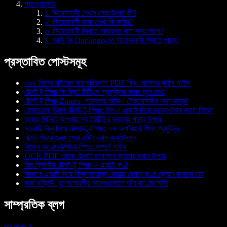
প্রশ্নোত্তর
১. ভিয়েতনামী শেখার সেরা উপায় কী?
২. ভিয়েতনামী ভাষা শেখা কি কঠিন?
৩. ভিয়েতনামী শিখতে সাধারণত কত সময় লাগে?
৪. আমি কি Duolingo-তে ভিয়েতনামী শিখতে পারব?
প্রস্তাবিত পোস্টসমূহ
৩৬৫ দিনের বাইবেল পাঠ পরিকল্পনা PDF ফ্রি: আপনার পূর্ণাঙ্গ গাইড
টেক্সট টু স্পিচ কি ফ্রি? টিটিএস প্রযুক্তির জগৎ ঘুরে দেখা
টেক্সট টু স্পিচ Zotero: গবেষণায় অডিও টেকনোলজির নতুন মাত্রা
কোয়ান্ডেল ডিঙ্গল টেক্সট-টু-স্পিচ: মিম ও এআই দিয়ে ভয়েসওভার বদলে দিচ্ছে
কয়েক মিনিটে আপনার সব ইউটিউব মন্তব্য পড়ার উপায়
সরকারি বিদ্যালয়ে টেক্সট-টু-স্পিচ: এক অপরিহার্য শিক্ষা প্রযুক্তি
টেক্সট পড়ার জন্য সেরা ৫টি ক্রোম এক্সটেনশন
নিজের কণ্ঠে টেক্সট-টু-স্পিচ: সম্পূর্ণ গাইড
OCR PDF থেকে টেক্সটে রূপান্তর ব্যবহার করার উপায়
বিল ক্লিনটন টেক্সট-টু-স্পিচ ও এআই কণ্ঠ
কিভাবে এআই দিয়ে বিশ্বাসযোগ্য রোনাল্ড রেগান কণ্ঠ ক্লোন বানানো যায়
জর্জ ডব্লিউ. বুশের স্মরণীয় ভাষণগুলোতে তাঁর কণ্ঠের স্মৃতি
সাম্প্রতিক ব্লগ