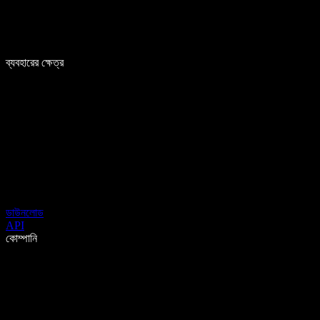
ব্যবহারের ক্ষেত্র
ডাউনলোড
API
কোম্পানি