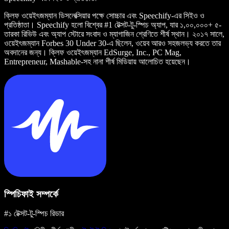
ক্লিফ ওয়েইৎজম্যান ডিসলেক্সিয়ার পক্ষে সোচ্চার এবং Speechify-এর সিইও ও
প্রতিষ্ঠাতা। Speechify হলো বিশ্বের #1 টেক্সট-টু-স্পিচ অ্যাপ, যার ১,০০,০০০+ ৫-
তারকা রিভিউ এবং অ্যাপ স্টোরে সংবাদ ও ম্যাগাজিন শ্রেণিতে শীর্ষ স্থান। ২০১৭ সালে,
ওয়েইৎজম্যান Forbes 30 Under 30-এ ছিলেন, ওয়েব আরও সহজলভ্য করতে তার
অবদানের জন্য। ক্লিফ ওয়েইৎজম্যান EdSurge, Inc., PC Mag,
Entrepreneur, Mashable-সহ নানা শীর্ষ মিডিয়ায় আলোচিত হয়েছেন।
স্পিচিফাই সম্পর্কে
#১ টেক্সট-টু-স্পিচ রিডার