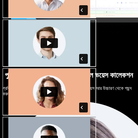
পুরুষ-নারী ভেদে নানান উচ্চারণে বিশাল ভয়েস কালেকশন
প্রতিটি প্রজেক্টকে আলাদা শোনাতে দিন। শত শত AI ভয়েস আর উচ্চারণ থেকে পছন্দ
করুন, নিজের মতো টিউন করুন।