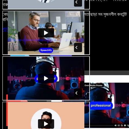
দারুণ মনে রাখার মতো অডিও-ভিডিও প্রজেক্ট বানান।
কোনো শেখার ঝামেলা নেই, শুধু ব্রাউজারে খুলুন—আর দুর্বলতা ছাড়া সব সৃজনশীল কনটেন্ট
বানিয়ে ফেলুন।
স্টুডিও চালু করুন