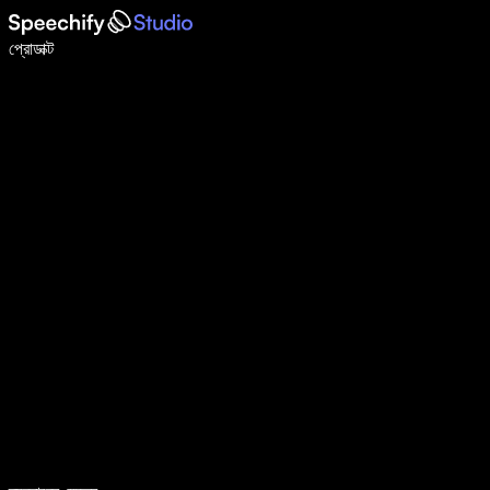
ভয়েস টাইপিং দিয়ে ৫ গুণ দ্রুত লিখুন
প্রোডাক্ট
আরও জানুন