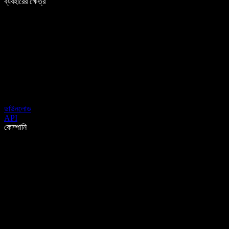
ব্যবহারের ক্ষেত্র
ডাউনলোড
API
কোম্পানি