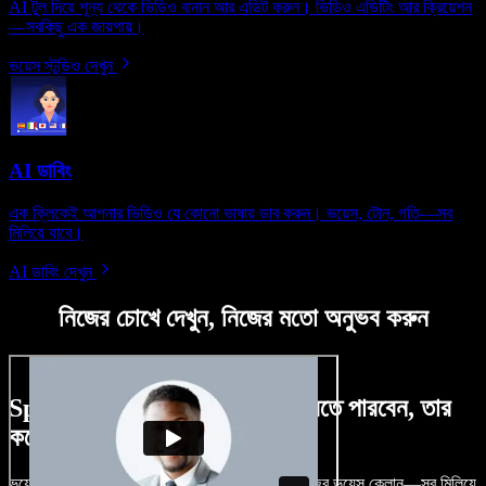
AI টুল দিয়ে শূন্য থেকে ভিডিও বানান আর এডিট করুন। ভিডিও এডিটিং আর ক্রিয়েশন
—সবকিছু এক জায়গায়।
ভয়েস স্টুডিও দেখুন
AI ডাবিং
এক ক্লিকেই আপনার ভিডিও যে কোনো ভাষায় ডাব করুন। ভয়েস, টোন, গতি—সব
মিলিয়ে যাবে।
AI ডাবিং দেখুন
নিজের চোখে দেখুন, নিজের মতো অনুভব করুন
Speechify Studio দিয়ে কী কী করতে পারবেন, তার
কয়েকটা উদাহরণ দেখুন
ভয়েসওভার, রয়্যালটি-ফ্রি ছবি, অডিও, ভিডিও যোগ, নিজের ভয়েস ক্লোন—সব মিলিয়ে