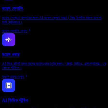
ভয়েস ক্লোনিং
কয়েক সেকেন্ডে বাস্তবের মতো AI ভয়েস ক্লোন করুন। কিছু ইনস্টল করতে হবে না,
সবই ব্রাউজারে।
ভয়েস ক্লোনিং দেখুন
ভয়েস ওভার
AI দিয়ে ঝটপট মানব-মানের ভয়েসওভার তৈরি করুন। টেক্সট, ভিডিও, এক্সপ্লেইনার—যে
কোনো স্টাইলে।
ভয়েস ওভার দেখুন
AI ভিডিও স্টুডিও