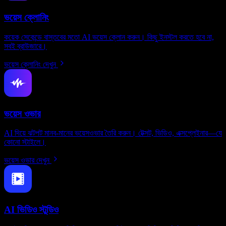
ভয়েস ক্লোনিং
কয়েক সেকেন্ডে বাস্তবের মতো AI ভয়েস ক্লোন করুন। কিছু ইনস্টল করতে হবে না,
সবই ব্রাউজারে।
ভয়েস ক্লোনিং দেখুন
ভয়েস ওভার
AI দিয়ে ঝটপট মানব-মানের ভয়েসওভার তৈরি করুন। টেক্সট, ভিডিও, এক্সপ্লেইনার—যে
কোনো স্টাইলে।
ভয়েস ওভার দেখুন
AI ভিডিও স্টুডিও