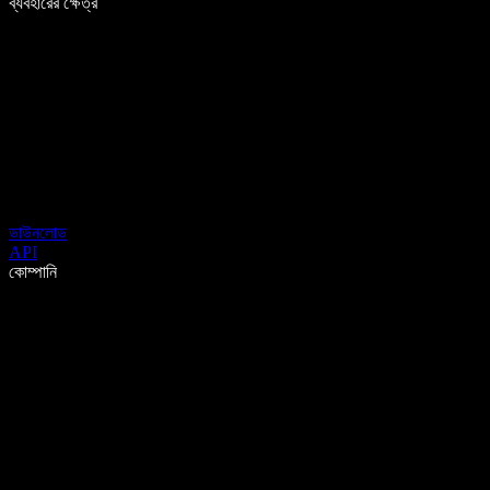
ব্যবহারের ক্ষেত্র
ডাউনলোড
API
কোম্পানি