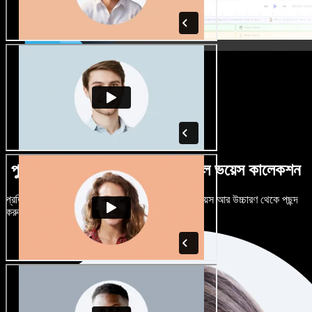
পুরুষ-নারী ভেদে নানান উচ্চারণে বিশাল ভয়েস কালেকশন
প্রতিটি প্রজেক্টকে আলাদা শোনাতে দিন। শত শত AI ভয়েস আর উচ্চারণ থেকে পছন্দ
করুন, নিজের মতো টিউন করুন।