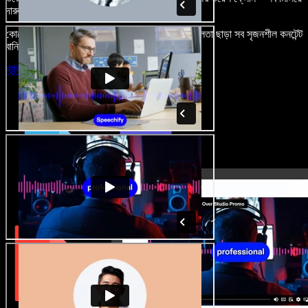
দারুণ মনে রাখার মতো অডিও-ভিডিও প্রজেক্ট বানান।
কোনো শেখার ঝামেলা নেই, শুধু ব্রাউজারে খুলুন—আর দুর্বলতা ছাড়া সব সৃজনশীল কনটেন্ট
বানিয়ে ফেলুন।
স্টুডিও চালু করুন