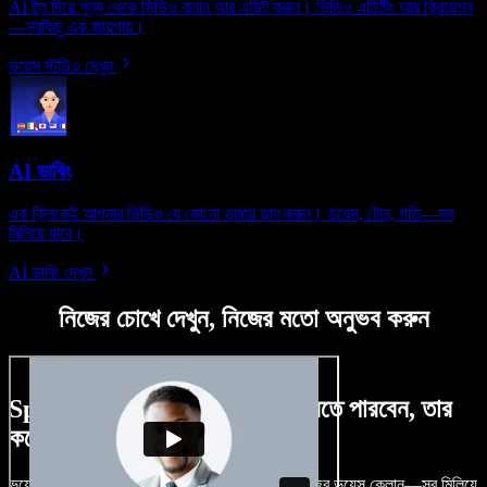
AI টুল দিয়ে শূন্য থেকে ভিডিও বানান আর এডিট করুন। ভিডিও এডিটিং আর ক্রিয়েশন
—সবকিছু এক জায়গায়।
ভয়েস স্টুডিও দেখুন
AI ডাবিং
এক ক্লিকেই আপনার ভিডিও যে কোনো ভাষায় ডাব করুন। ভয়েস, টোন, গতি—সব
মিলিয়ে যাবে।
AI ডাবিং দেখুন
নিজের চোখে দেখুন, নিজের মতো অনুভব করুন
Speechify Studio দিয়ে কী কী করতে পারবেন, তার
কয়েকটা উদাহরণ দেখুন
ভয়েসওভার, রয়্যালটি-ফ্রি ছবি, অডিও, ভিডিও যোগ, নিজের ভয়েস ক্লোন—সব মিলিয়ে