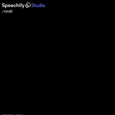
ভয়েস টাইপিং দিয়ে ৫ গুণ দ্রুত লিখুন
প্রোডাক্ট
আরও জানুন