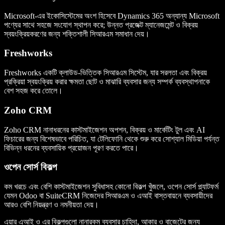
Microsoft-এর ইকোসিস্টেমের অংশ হিসেবে Dynamics 365 অন্যান্য Microsoft
পণ্যের সাথে সহজে সংযোগ স্থাপন করে; উন্নত প্রজেক্ট ম্যানেজমেন্ট ও বিক্রয়
স্বয়ংক্রিয়করণের জন্য শক্তিশালী সিআরএম সমাধান দেয়।
Freshworks
Freshworks একটি ক্লাউড-ভিত্তিক সিআরএম সিস্টেম, যার সরলতা এবং বিক্রয়
প্রক্রিয়া স্বয়ংক্রিয় করার ক্ষমতা ছোট ও মাঝারি ব্যবসার জন্য সম্পর্ক ব্যবস্থাপনাকে
বেশ সহজ করে তোলে।
Zoho CRM
Zoho CRM নানাধরনের কাস্টমাইজেশন অপশন, বিক্রয় ও মার্কেটিং টুল এবং AI
ফিচারের জন্য বিশেষভাবে পরিচিত, যা টেলিফোনি থেকে শুরু করে সোশ্যাল মিডিয়া পর্যন্ত
বিভিন্ন ধরনের ব্যবসায়িক প্রয়োজন পূরণ করতে পারে।
ওপেন সোর্স বিকল্প
কম খরচে এবং বেশি কাস্টমাইজেশন সুবিধাসহ কোনো বিকল্প খুঁজলে, ওপেন সোর্স প্ল্যাটফর্ম
যেমন Odoo বা SuiteCRM নিজেদের সিআরএম ও এআই বাস্তবায়নে ব্যবসায়ীদের
আরও বেশি নিয়ন্ত্রণ ও নমনীয়তা দেয়।
এয়ার এআই ও এর বিকল্পগুলো নানারকম ব্যবসার চাহিদা, আকার ও বাজেটের জন্য