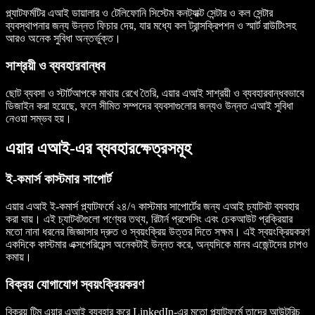
প্ল্যাটফর্মটির এআই ডায়ালার ও টেলিফোনি সিস্টেম কনট্যাক্ট সেন্টার ও কল সেন্টার
ব্যবস্থাপনার জন্য উন্নত ফিচার দেয়, যার মধ্যে কল ট্রান্সক্রিপশন ও স্মার্ট রাউটিংসহ
আরও অনেক সুবিধা অন্তর্ভুক্ত।
সাশ্রয়ী ও ব্যবহারবান্ধব
ছোট ব্যবসা ও স্টার্টআপকে মাথায় রেখে তৈরি, এয়ার এআই সাশ্রয়ী ও ব্যবহারবান্ধবভাবে
ডিজাইন করা হয়েছে, ফলে সীমিত সম্পদের ব্যবসাগুলোর জন্যও উন্নত এআই সুবিধা
নেওয়া সম্ভব হয়।
এয়ার এআই-এর ব্যবহারক্ষেত্রসমূহ
ই-কমার্স কাস্টমার সাপোর্ট
এয়ার এআই ই-কমার্স প্ল্যাটফর্মে ২৪/৭ কাস্টমার সাপোর্টের জন্য এআই চ্যাটবট ব্যবহার
করা যায়। এই চ্যাটবটগুলো পণ্যের তথ্য, রিটার্ন প্রসেসিং এবং চেকআউট প্রক্রিয়ার
মতো নানা ধরনের জিজ্ঞাসার দ্রুত ও স্বয়ংক্রিয় উত্তর দিতে সক্ষম। এই স্বয়ংক্রিয়করণ
একদিকে কাস্টমার এক্সপেরিয়েন্স অনেকটাই উন্নত করে, অন্যদিকে মানব এজেন্টদের চাপও
কমায়।
বিক্রয় যোগাযোগ স্বয়ংক্রিয়করণ
বিক্রয় টিম এয়ার এআই ব্যবহার করে LinkedIn-এর মতো প্ল্যাটফর্মে তাদের আউটরিচ