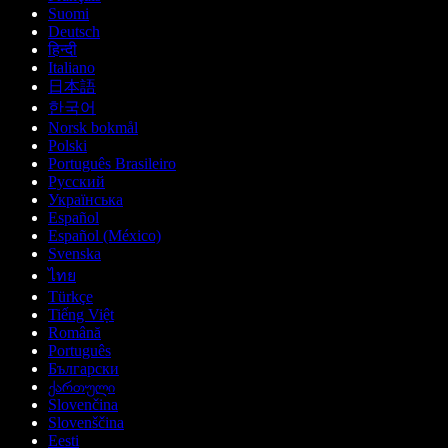
Suomi
Deutsch
हिन्दी
Italiano
日本語
한국어
Norsk bokmål
Polski
Português Brasileiro
Русский
Українська
Español
Español (México)
Svenska
ไทย
Türkçe
Tiếng Việt
Română
Português
Български
ქართული
Slovenčina
Slovenščina
Eesti