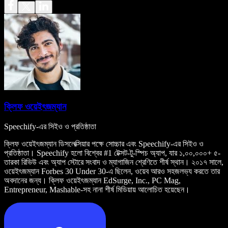
ক্লিফ ওয়েইৎজম্যান
Speechify-এর সিইও ও প্রতিষ্ঠাতা
ক্লিফ ওয়েইৎজম্যান ডিসলেক্সিয়ার পক্ষে সোচ্চার এবং Speechify-এর সিইও ও
প্রতিষ্ঠাতা। Speechify হলো বিশ্বের #1 টেক্সট-টু-স্পিচ অ্যাপ, যার ১,০০,০০০+ ৫-
তারকা রিভিউ এবং অ্যাপ স্টোরে সংবাদ ও ম্যাগাজিন শ্রেণিতে শীর্ষ স্থান। ২০১৭ সালে,
ওয়েইৎজম্যান Forbes 30 Under 30-এ ছিলেন, ওয়েব আরও সহজলভ্য করতে তার
অবদানের জন্য। ক্লিফ ওয়েইৎজম্যান EdSurge, Inc., PC Mag,
Entrepreneur, Mashable-সহ নানা শীর্ষ মিডিয়ায় আলোচিত হয়েছেন।