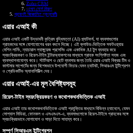
Zoho CRM
ওপেন সোর্স বিকল্প
প্রায়শই জিজ্ঞাসিত প্রশ্নাবলী
এয়ার এআই কী
এয়ার এআই একটি উদ্ভাবনী কৃত্রিম বুদ্ধিমত্তা (AI) প্ল্যাটফর্ম, যা ব্যবসাগুলোর
গ্রাহকদের সঙ্গে যোগাযোগের ধরন বদলে দিচ্ছে। এই ক্লাউড-ভিত্তিক সফটওয়্যার
মেশিন লার্নিং, ন্যাচারাল ল্যাঙ্গুয়েজ প্রসেসিং এবং একাধিক AI টুল ব্যবহার করে
স্বয়ংক্রিয়করণ ও রিয়েল-টাইম ইন্টারঅ্যাকশনের মাধ্যমে গ্রাহক সংশ্লিষ্টতা সহজ এবং
ব্যবস্থাপনাযোগ্য করে। স্টার্টআপ ও ছোট ব্যবসার জন্য তৈরি এয়ার এআই বিক্রয় টিম ও
কাস্টমার সাপোর্টের জন্য বিশেষভাবে উপযোগী ফিচার যেমন চ্যাটবট, সিআরএম ইন্টিগ্রেশন
ও প্রেডিকটিভ অ্যানালিটিক্স দেয়।
এয়ার এআই-এর মূল বৈশিষ্ট্যসমূহ
রিয়েল-টাইম স্বয়ংক্রিয়করণ ও কথোপকথনভিত্তিক এআই
এয়ার এআই তার কথোপকথনভিত্তিক এআই প্রযুক্তির মাধ্যমে বিভিন্ন চ্যানেলে, যেমন
সোশ্যাল মিডিয়া, ফোনকল ও এসএমএস-এ, ব্যবসাগুলোকে রিয়েল-টাইমে গ্রাহকের সঙ্গে
স্বয়ংক্রিয়ভাবে যোগাযোগ ও সাড়া দিতে সাহায্য করে।
সম্পূর্ণ সিআরএম ইন্টিগ্রেশন