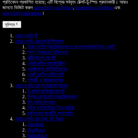
প্রতিবেদন প্রকাশিত হয়েছে; এটি বিশ্বের সর্ববৃহৎ টেক্সট-টু-স্পিচ প্রদানকারী। আরও
জানতে ভিজিট করুন
speechify.com/news
,
speechify.com/blog
এবং
speechify.com/press
।
সূচিপত্র
এয়ার এআই কী
এয়ার এআই-এর মূল বৈশিষ্ট্যসমূহ
রিয়েল-টাইম স্বয়ংক্রিয়করণ ও কথোপকথনভিত্তিক এআই
সম্পূর্ণ সিআরএম ইন্টিগ্রেশন
মাল্টিচ্যানেল সাপোর্ট
প্রেডিকটিভ অ্যানালিটিক্স
ওয়ার্কফ্লো অপ্টিমাইজেশন
এআই চালিত টেলিফোনি
সাশ্রয়ী ও ব্যবহারবান্ধব
এয়ার এআই-এর ব্যবহারক্ষেত্রসমূহ
ই-কমার্স কাস্টমার সাপোর্ট
বিক্রয় যোগাযোগ স্বয়ংক্রিয়করণ
কল সেন্টার উন্নয়ন
ম্যাক ও উইন্ডোজে লিড নার্চারিং
ব্যক্তিকৃত মার্কেটিং ক্যাম্পেইন
এয়ার এআই-এর সেরা ৭টি বিকল্প
Zendesk
HubSpot
Salesforce