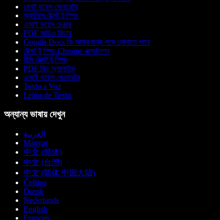
রোবট ভয়েস জেনারেটর
অ্যানিমে টেক্সট টু স্পিচ
এআই ভয়েস চেঞ্জার
PDF অডিও রিডার
Google Docs কি আমার জন্য পড়ে শোনাতে পারে
টেক্সট টু স্পিচ Chrome এক্সটেনশন
হিন্দি টেক্সট টু স্পিচ
PDF রিড অ্যালাউড
এআই ভয়েস জেনারেটর
Texto a Voz
Leitor de Texto
অন্যান্য ভাষায় দেখুন
العربية
Magyar
中文 (简体)
中文 (台灣)
中文 (简体 中国大陆)
Čeština
Dansk
Nederlands
English
Français