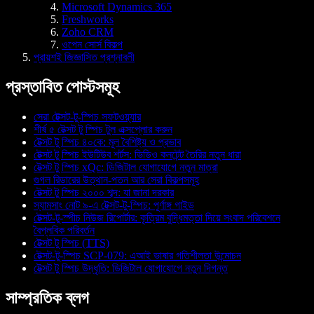
Microsoft Dynamics 365
Freshworks
Zoho CRM
ওপেন সোর্স বিকল্প
প্রায়শই জিজ্ঞাসিত প্রশ্নাবলী
প্রস্তাবিত পোস্টসমূহ
সেরা টেক্সট-টু-স্পিচ সফটওয়্যার
শীর্ষ ৫ টেক্সট টু স্পিচ টুল এক্সপ্লোর করুন
টেক্সট টু স্পিচ ৪০কে: মূল বৈশিষ্ট্য ও প্রভাব
টেক্সট টু স্পিচ ইউটিউব শর্টস: ভিডিও কনটেন্ট তৈরির নতুন ধারা
টেক্সট টু স্পিচ xQc: ডিজিটাল যোগাযোগে নতুন মাত্রা
গুগল রিডারের উত্থান-পতন আর সেরা বিকল্পসমূহ
টেক্সট টু স্পিচ ২০০০ শব্দ: যা জানা দরকার
স্যামসাং নোট ৯-এ টেক্সট-টু-স্পিচ: পূর্ণাঙ্গ গাইড
টেক্সট-টু-স্পীচ নিউজ রিপোর্টার: কৃত্রিম বুদ্ধিমত্তা দিয়ে সংবাদ পরিবেশনে
বৈপ্লবিক পরিবর্তন
টেক্সট টু স্পিচ (TTS)
টেক্সট-টু-স্পিচ SCP-079: এআই ভাষার গতিশীলতা উন্মোচন
টেক্সট টু স্পিচ উদ্ধৃতি: ডিজিটাল যোগাযোগে নতুন দিগন্ত
সাম্প্রতিক ব্লগ