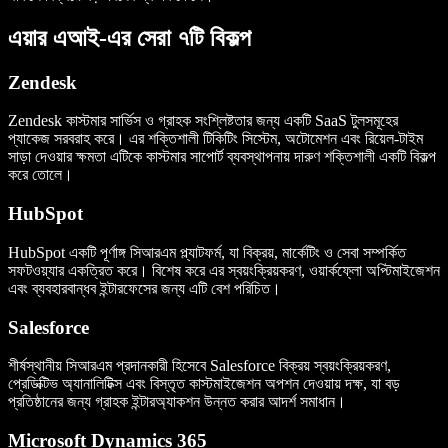
এয়ার এআই-এর সেরা ৭টি বিকল্প
Zendesk
Zendesk কাস্টমার সার্ভিস ও গ্রাহক সংশ্লিষ্টতার জন্য একটি SaaS টুলসমূহের
প্যাকেজ সরবরাহ করে। এর শক্তিশালী টিকিটিং সিস্টেম, অটোমেশন এবং রিয়েল-টাইম
সাড়া দেওয়ার ক্ষমতা এটিকে কাস্টমার সাপোর্ট ব্যবস্থাপনায় দারুণ শক্তিশালী একটি বিকল্প
করে তোলে।
HubSpot
HubSpot একটি পূর্ণাঙ্গ সিআরএম প্ল্যাটফর্ম, যা বিক্রয়, মার্কেটিং ও সেবা সম্পর্কিত
সফটওয়্যার একত্রিত করে। বিশেষ করে এর স্বয়ংক্রিয়করণ, ওয়ার্কফ্লো অপ্টিমাইজেশন
এবং ব্যবহারবান্ধব ইন্টারফেসের জন্য এটি বেশ পরিচিত।
Salesforce
শীর্ষস্থানীয় সিআরএম প্রদানকারী হিসেবে Salesforce বিক্রয় স্বয়ংক্রিয়করণ,
প্রেডিক্টিভ অ্যানালিটিক্স এবং বিস্তৃত কাস্টমাইজেশন অপশন দেওয়ায় দক্ষ, যা বড়
প্রতিষ্ঠানের জন্য গ্রাহক ইন্টারঅ্যাকশন উন্নত করার আদর্শ সমাধান।
Microsoft Dynamics 365