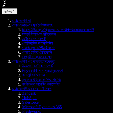
সূচিপত্র
এয়ার এআই কী
এয়ার এআই-এর মূল বৈশিষ্ট্যসমূহ
রিয়েল-টাইম স্বয়ংক্রিয়করণ ও কথোপকথনভিত্তিক এআই
সম্পূর্ণ সিআরএম ইন্টিগ্রেশন
মাল্টিচ্যানেল সাপোর্ট
প্রেডিকটিভ অ্যানালিটিক্স
ওয়ার্কফ্লো অপ্টিমাইজেশন
এআই চালিত টেলিফোনি
সাশ্রয়ী ও ব্যবহারবান্ধব
এয়ার এআই-এর ব্যবহারক্ষেত্রসমূহ
ই-কমার্স কাস্টমার সাপোর্ট
বিক্রয় যোগাযোগ স্বয়ংক্রিয়করণ
কল সেন্টার উন্নয়ন
ম্যাক ও উইন্ডোজে লিড নার্চারিং
ব্যক্তিকৃত মার্কেটিং ক্যাম্পেইন
এয়ার এআই-এর সেরা ৭টি বিকল্প
Zendesk
HubSpot
Salesforce
Microsoft Dynamics 365
Freshworks