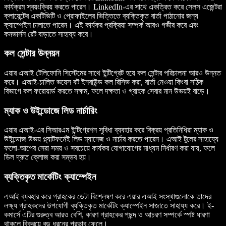
কার্যক্রম স্বয়ংক্রিয় করতে পারেন। LinkedIn-এর সাথে একত্রিত করে সেলস এজেন্টরা
ক্লায়েন্টের একটিভিটি ও প্রোফাইলের ভিত্তিতে ব্যক্তিকৃত বার্তা পাঠানোর জন্য
ক্যাম্পেইন চালাতে পারেন। এই কার্যকর প্রক্রিয়া সম্পর্ক আরও গভীর করে এবং
কনভার্সন রেট বাড়াতে সাহায্য করে।
কল সেন্টার উন্নয়ন
এয়ার এআই টেলিফোনি সিস্টেমের সাথে ইন্টিগ্রেট হয়ে কল সেন্টার পরিচালনা আরও উন্নত
করে। এআই-চালিত ভয়েস বট ইনবাউন্ড কল রিসিভ করা, বার্তা নেওয়া কিংবা সঠিক
বিভাগে কল ফরোয়ার্ড করতে সক্ষম, ফলে দক্ষতা ও গ্রাহক সেবার মান উভয়ই বাড়ে।
ম্যাক ও উইন্ডোজে লিড নার্চারিং
এয়ার এআই-এর সিআরএম ইন্টিগ্রেশন সুবিধা ব্যবহার করে বিক্রয় প্রতিনিধিরা ম্যাক ও
উইন্ডোজ উভয় প্ল্যাটফর্মেই লিড ম্যানেজ ও নার্চার করতে পারেন। এআই টুলের সাহায্যে
ফলো-আপের সেরা সময় ও সবচেয়ে কার্যকর যোগাযোগের মাধ্যম নির্ধারণ করা যায়, ফলে
ডিল দ্রুত ক্লোজ করা সম্ভব হয়।
ব্যক্তিকৃত মার্কেটিং ক্যাম্পেইন
এআই ব্যবহার করে গ্রাহকের ডেটা বিশ্লেষণ করে এয়ার এআই সংস্থাগুলোকে তাদের
লক্ষ্য গ্রাহকদের উপযোগী ব্যক্তিকৃত মার্কেটিং ক্যাম্পেইন সাজাতে সাহায্য করে। ই-
কমার্সে এটির গুরুত্ব আরও বেশি, কারণ গ্রাহকের পছন্দ ও আচরণ সম্পর্কে স্পষ্ট ধারণা
থাকলে বিক্রয়ে বড় ধরনের প্রভাব ফেলে।