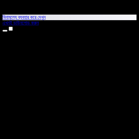
বিনামূল্যে ব্যবহার করে দেখুন
এখনই ডাউনলোড করুন
প্রোডাক্ট
টেক্সট টু স্পিচ
আইফোন ও আইপ্যাড অ্যাপ
অ্যান্ড্রয়েড অ্যাপ
ক্রোম এক্সটেনশন
এজ এক্সটেনশন
ওয়েব অ্যাপ
ম্যাক অ্যাপ
উইন্ডোজ অ্যাপ
এআই ভয়েস জেনারেটর