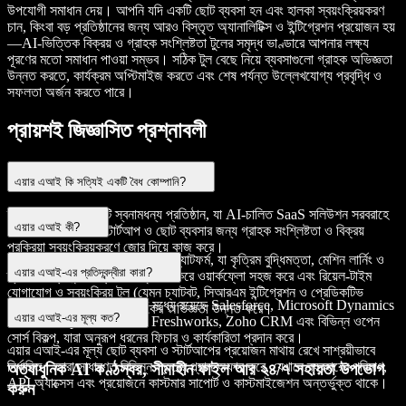
উপযোগী সমাধান দেয়। আপনি যদি একটি ছোট ব্যবসা হন এবং হালকা স্বয়ংক্রিয়করণ
চান, কিংবা বড় প্রতিষ্ঠানের জন্য আরও বিস্তৃত অ্যানালিটিক্স ও ইন্টিগ্রেশন প্রয়োজন হয়
—AI-ভিত্তিক বিক্রয় ও গ্রাহক সংশ্লিষ্টতা টুলের সমৃদ্ধ ভাণ্ডারে আপনার লক্ষ্য
পূরণের মতো সমাধান পাওয়া সম্ভব। সঠিক টুল বেছে নিয়ে ব্যবসাগুলো গ্রাহক অভিজ্ঞতা
উন্নত করতে, কার্যক্রম অপ্টিমাইজ করতে এবং শেষ পর্যন্ত উল্লেখযোগ্য প্রবৃদ্ধি ও
সফলতা অর্জন করতে পারে।
প্রায়শই জিজ্ঞাসিত প্রশ্নাবলী
এয়ার এআই কি সত্যিই একটি বৈধ কোম্পানি?
হ্যাঁ, এয়ার এআই একটি স্বনামধন্য প্রতিষ্ঠান, যা AI-চালিত SaaS সলিউশন সরবরাহে
এয়ার এআই কী?
বিশেষজ্ঞ; বিশেষ করে স্টার্টআপ ও ছোট ব্যবসার জন্য গ্রাহক সংশ্লিষ্টতা ও বিক্রয়
প্রক্রিয়া স্বয়ংক্রিয়করণে জোর দিয়ে কাজ করে।
এয়ার এআই একটি ক্লাউড-ভিত্তিক প্ল্যাটফর্ম, যা কৃত্রিম বুদ্ধিমত্তা, মেশিন লার্নিং ও
এয়ার এআই-এর প্রতিদ্বন্দ্বীরা কারা?
ন্যাচারাল ল্যাঙ্গুয়েজ প্রসেসিং ব্যবহার করে ওয়ার্কফ্লো সহজ করে এবং রিয়েল-টাইম
যোগাযোগ ও স্বয়ংক্রিয় টুল (যেমন চ্যাটবট, সিআরএম ইন্টিগ্রেশন ও প্রেডিকটিভ
এয়ার এআই-এর প্রতিদ্বন্দ্বীদের মধ্যে রয়েছে Salesforce, Microsoft Dynamics
অ্যানালিটিক্স) এর মাধ্যমে গ্রাহকের অভিজ্ঞতা উন্নত করে।
এয়ার এআই-এর মূল্য কত?
365, HubSpot, Zendesk, Freshworks, Zoho CRM এবং বিভিন্ন ওপেন
সোর্স বিকল্প, যারা অনুরূপ ধরনের ফিচার ও কার্যকারিতা প্রদান করে।
এয়ার এআই-এর মূল্য ছোট ব্যবসা ও স্টার্টআপের প্রয়োজন মাথায় রেখে সাশ্রয়ীভাবে
নির্ধারিত। তারা সাধারণত বিভিন্ন স্তরের প্ল্যান অফার করে, যেখানে ব্যবহারের পরিমাণ,
অত্যাধুনিক AI কণ্ঠস্বর, সীমাহীন ফাইল আর ২৪/৭ সহায়তা উপভোগ
API অ্যাক্সেস এবং প্রয়োজনে কাস্টমার সাপোর্ট ও কাস্টমাইজেশন অন্তর্ভুক্ত থাকে।
করুন