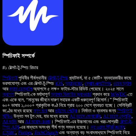
স্পিচিফাই সম্পর্কে
#১ টেক্সট-টু-স্পিচ রিডার
স্পিচিফাই
পৃথিবীর শীর্ষস্থানীয়
টেক্সট-টু-স্পিচ
প্ল্যাটফর্ম, যা ৫ কোটি+ ব্যবহারকারীর কাছে
ভরসাযোগ্য এবং এর টেক্সট-টু-স্পিচ
iOS
,
অ্যান্ড্রয়েড
,
ক্রোম এক্সটেনশন
,
ওয়েব অ্যাপ
আর
ম্যাক ডেস্কটপ
অ্যাপসে ৫ লক্ষ+ ফাইভ-স্টার রিভিউ পেয়েছে। ২০২৫ সালে
অ্যাপল
স্পিচিফাই-কে মর্যাদাপূর্ণ
অ্যাপল ডিজাইন অ্যাওয়ার্ড
প্রদান করে
WWDC
-তে
এবং একে বলে, “মানুষের জীবনে দারুণ সহায়ক একটি গুরুত্বপূর্ণ রিসোর্স।” স্পিচিফাই
৬০+ ভাষায় ১,০০০+ প্রাকৃতিক কণ্ঠ নিয়ে প্রায় ২০০ দেশে ব্যবহৃত হচ্ছে। সেলিব্রিটি
কণ্ঠের মধ্যে রয়েছে
স্নুপ ডগ
আর
গুইনেথ পেল্ট্রো
। নির্মাতা ও ব্যবসার জন্য
স্পিচিফাই
স্টুডিও
উন্নত সব টুল দেয়, যার মধ্যে রয়েছে
AI ভয়েস জেনারেটর
,
AI ভয়েস ক্লোনিং
,
AI ডাবিং
আর
AI ভয়েস চেঞ্জার
। স্পিচিফাই-এর উচ্চমানের এবং খরচ-সাশ্রয়ী
টেক্সট-টু-
স্পিচ API
-এর মাধ্যমে অসংখ্য শীর্ষ পণ্য সম্ভব হয়েছে।
দ্য ওয়াল স্ট্রিট জার্নাল
,
CNBC
,
Forbes
,
TechCrunch
এবং অন্যান্য বড় সংবাদমাধ্যমে স্পিচিফাই নিয়ে