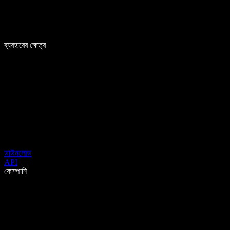
ব্যবহারের ক্ষেত্র
ডাউনলোড
API
কোম্পানি