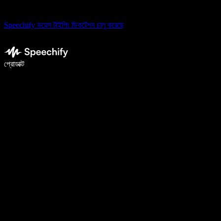
Speechify ভয়েস টাইপিং ডিকটেশন চালু করেছে
ভয়েস টাইপিং দিয়ে ৫ গুণ দ্রুত লিখুন
প্রোডাক্ট
আরও জানুন