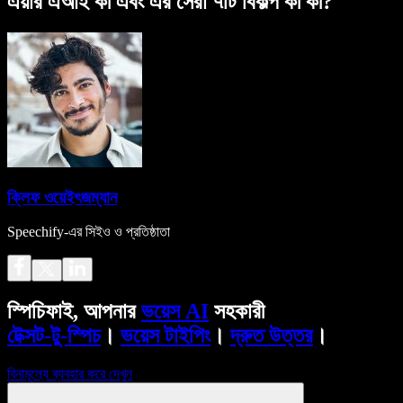
এয়ার এআই কী এবং এর সেরা ৭টি বিকল্প কী কী?
ক্লিফ ওয়েইৎজম্যান
Speechify-এর সিইও ও প্রতিষ্ঠাতা
স্পিচিফাই, আপনার
ভয়েস AI
সহকারী
টেক্সট-টু-স্পিচ
।
ভয়েস টাইপিং
।
দ্রুত উত্তর
।
বিনামূল্যে ব্যবহার করে দেখুন