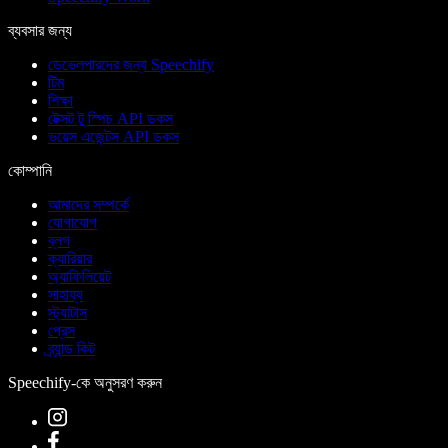
ব্যবসার জন্য
ডেভেলপারদের জন্য Speechify
টিম
শিক্ষা
টেক্সট টু স্পিচ API ডকস
ভয়েস এজেন্টস API ডকস
কোম্পানি
আমাদের সম্পর্কে
যোগাযোগ
ব্লগ
ক্যারিয়ার
অ্যাফিলিয়েট
সাহায্য
স্ট্যাটাস
প্রেস
ব্র্যান্ড কিট
Speechify-কে অনুসরণ করুন