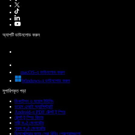
অ্যাপটি ডাউনলোড করুন
macOS-এ ডাউনলোড করুন
Windows-এ ডাউনলোড করুন
সুপারিশকৃত পড়া
ডিকটেশন ও ভয়েস টাইপিং
ভয়েস এআই অ্যাসিস্ট্যান্ট
Android-এ PDF টেক্সট টু স্পিচ
টেক্সট টু স্পিচ রিডার
নারী কণ্ঠ জেনারেটর
পুরুষ কণ্ঠ জেনারেটর
ডিসলেক্সিয়ার জন্য সেরা রিডিং প্রোগ্রামগুলো