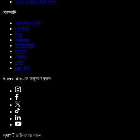
ভয়েস এজেন্টস API ডকস
কোম্পানি
আমাদের সম্পর্কে
যোগাযোগ
ব্লগ
ক্যারিয়ার
অ্যাফিলিয়েট
সাহায্য
স্ট্যাটাস
প্রেস
ব্র্যান্ড কিট
Speechify-কে অনুসরণ করুন
অ্যাপটি ডাউনলোড করুন