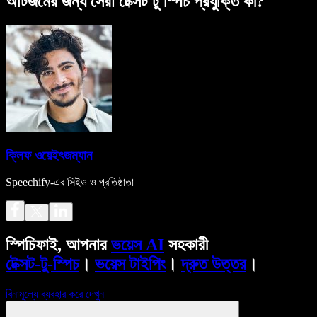
অটিজমের জন্য সেরা টেক্সট টু স্পিচ প্রযুক্তি কী?
ক্লিফ ওয়েইৎজম্যান
Speechify-এর সিইও ও প্রতিষ্ঠাতা
স্পিচিফাই, আপনার
ভয়েস AI
সহকারী
টেক্সট-টু-স্পিচ
।
ভয়েস টাইপিং
।
দ্রুত উত্তর
।
বিনামূল্যে ব্যবহার করে দেখুন