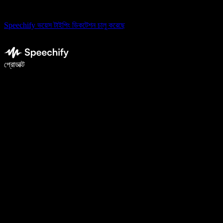
Speechify ভয়েস টাইপিং ডিকটেশন চালু করেছে
ভয়েস টাইপিং দিয়ে ৫ গুণ দ্রুত লিখুন
প্রোডাক্ট
আরও জানুন