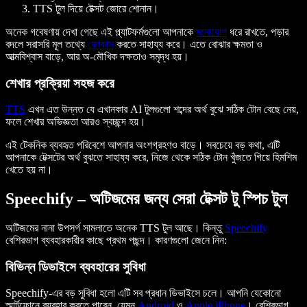
TTS টুল দিয়ে টেক্সট জোরে শোনান।
অনেক গবেষণায় দেখা গেছে এই প্ল্যাটফর্মগুলো আপনাকে
মনোযোগ
ধরে রাখতে, পড়ার
বদলে সরাসরি মূল তথ্যে
ফোকাস
করতে সাহায্য করে। এতে বোঝার ক্ষমতা ও
আত্মবিশ্বাস বাড়ে, আর অ-মৌখিক দক্ষতাও সমৃদ্ধ হয়।
শেখার প্রক্রিয়া সহজ করে
TTS
এখন এত উন্নত যে এখানকার AI টুলগুলো শব্দের অর্থ বুঝে সঠিক টোন বেছে নেয়,
ফলে শেখার অভিজ্ঞতা আরও স্বচ্ছন্দ হয়।
এই টেকনিক ব্যবহৃত পরিবেশে আপনার অংশগ্রহণও বাড়ে। সবচেয়ে বড় কথা, এটি
আপনাকে টেক্সটের অর্থ বুঝতে সাহায্য করে, নিজে থেকে সঠিক টোন খুঁজতে গিয়ে হিমশিম
খেতে হয় না।
Speechify – অটিজমের জন্য সেরা টেক্সট টু স্পিচ টুল
অটিজমের নানা উপসর্গ সামলাতে অনেক TTS টুল আছে। কিন্তু
Speechify
বেশিরভাগ ব্যবহারকারীর কাছে প্রথম পছন্দ। কারণগুলো জেনে নিন:
বিভিন্ন ডিভাইসে ব্যবহারের সুবিধা
Speechify-এর বড় সুবিধা হলো এটি সব প্রধান ডিভাইসে চলে। আপনি যেকোনো
স্মার্টফোনে ব্যবহার করতে পারেন, যেমন
Android
ও
Apple iPhone
। বেশিরভাগ