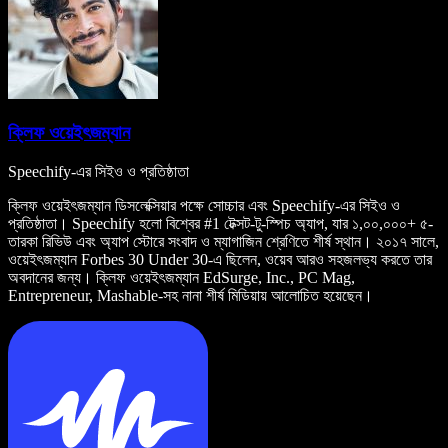
ক্লিফ ওয়েইৎজম্যান
Speechify-এর সিইও ও প্রতিষ্ঠাতা
ক্লিফ ওয়েইৎজম্যান ডিসলেক্সিয়ার পক্ষে সোচ্চার এবং Speechify-এর সিইও ও
প্রতিষ্ঠাতা। Speechify হলো বিশ্বের #1 টেক্সট-টু-স্পিচ অ্যাপ, যার ১,০০,০০০+ ৫-
তারকা রিভিউ এবং অ্যাপ স্টোরে সংবাদ ও ম্যাগাজিন শ্রেণিতে শীর্ষ স্থান। ২০১৭ সালে,
ওয়েইৎজম্যান Forbes 30 Under 30-এ ছিলেন, ওয়েব আরও সহজলভ্য করতে তার
অবদানের জন্য। ক্লিফ ওয়েইৎজম্যান EdSurge, Inc., PC Mag,
Entrepreneur, Mashable-সহ নানা শীর্ষ মিডিয়ায় আলোচিত হয়েছেন।