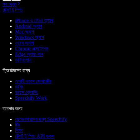
সব দেখুন
টেক্সট টু স্পিচ
iPhone ও iPad অ্যাপ
Android অ্যাপ
Mac অ্যাপ
Windows অ্যাপ
ওয়েব অ্যাপ
Chrome এক্সটেনশন
Edge অ্যাড-অন
ডাউনলোড
ক্রিয়েটরদের জন্য
এআই ভয়েস জেনারেটর
ডাবিং
ভয়েস ক্লোনিং
Speechify Work
ব্যবসার জন্য
ডেভেলপারদের জন্য Speechify
টিম
শিক্ষা
টেক্সট টু স্পিচ API ডকস