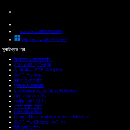
macOS-এ ডাউনলোড করুন
Windows-এ ডাউনলোড করুন
সুপারিশকৃত পড়া
ডিকটেশন ও ভয়েস টাইপিং
ভয়েস এআই অ্যাসিস্ট্যান্ট
Android-এ PDF টেক্সট টু স্পিচ
টেক্সট টু স্পিচ রিডার
নারী কণ্ঠ জেনারেটর
পুরুষ কণ্ঠ জেনারেটর
ডিসলেক্সিয়ার জন্য সেরা রিডিং প্রোগ্রামগুলো
রোবট ভয়েস জেনারেটর
অ্যানিমে টেক্সট টু স্পিচ
এআই ভয়েস চেঞ্জার
PDF অডিও রিডার
Google Docs কি আমার জন্য পড়ে শোনাতে পারে
টেক্সট টু স্পিচ Chrome এক্সটেনশন
হিন্দি টেক্সট টু স্পিচ