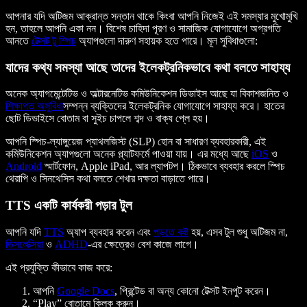
আপনার যদি অটিজম আক্রান্ত সন্তান থাকে কিংবা আপনি নিজেই এই সমস্যার মুখোমুখি
হন, তাহলে আপনি একা নন। বিশেষ চাহিদা পূরণ ও সামাজিক যোগাযোগে অগ্রগতি
আনতে
টেক্সট টু স্পিচ
অ্যাপগুলো দারুণ সহায়ক হতে পারে। মূল সুবিধাগুলো:
যাদের কথ্য সমস্যা আছে তাদের ইলেকট্রনিকভাবে কথা বলতে সাহায্য
অনেক অ্যাগমেন্টেটিভ ও অল্টারনেটিভ কমিউনিকেশন ডিভাইস আছে যা বিকাশজনিত ও
শিক্ষাগত অসুবিধা
সম্পন্ন ব্যক্তিদের ইলেকট্রনিক যোগাযোগে সাহায্য করে। হাতের
ছোট ডিভাইসে বোতাম বা সুইচ চাপলে শব্দ ও বাক্য প্লে হয়।
আপনি স্পিচ-ল্যাঙ্গুয়েজ প্যাথলজিস্ট (SLP) হোন বা সাধারণ ব্যবহারকারী, এই
কমিউনিকেশন অ্যাপগুলো অনেক প্ল্যাটফর্মে পাওয়া যায়। এর মধ্যে আছে
iOS
ও
Android
স্মার্টফোন, Apple iPad, আর ল্যাপটপ। ঠিকভাবে ব্যবহার করলে স্পিচ
থেরাপি ও সিনথেসিস কথা বলতে শেখার দক্ষতা বাড়াতে পারে।
TTS একটি কার্যকরী পড়ার টুল
আপনি যদি
TTS
অ্যাপ ব্যবহার করেন এবং
পড়তে কষ্ট
হয়, এসব টুল শুধু অটিজম না,
ডিসলেক্সিয়া
ও
ADHD
-এর ক্ষেত্রেও বেশ কাজে লাগে।
এই প্রযুক্তি কীভাবে কাজ করে:
আপনি
Google Docs
, প্রিন্টেড বা অন্য কোনো টেক্সট ইনপুট করেন।
“Play” বোতামে ক্লিক করুন।