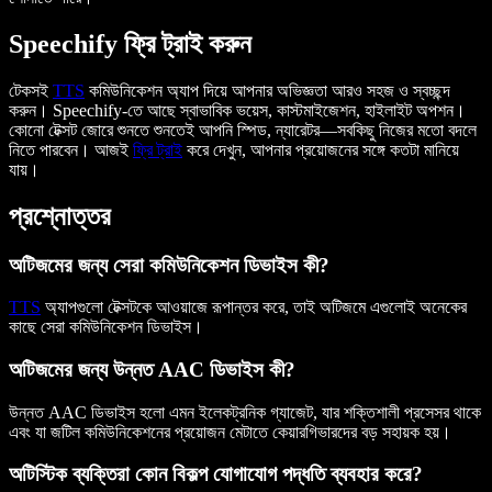
Speechify ফ্রি ট্রাই করুন
টেকসই
TTS
কমিউনিকেশন অ্যাপ দিয়ে আপনার অভিজ্ঞতা আরও সহজ ও স্বচ্ছন্দ
করুন। Speechify-তে আছে স্বাভাবিক ভয়েস, কাস্টমাইজেশন, হাইলাইট অপশন।
কোনো টেক্সট জোরে শুনতে শুনতেই আপনি স্পিড, ন্যারেটর—সবকিছু নিজের মতো বদলে
নিতে পারবেন। আজই
ফ্রি ট্রাই
করে দেখুন, আপনার প্রয়োজনের সঙ্গে কতটা মানিয়ে
যায়।
প্রশ্নোত্তর
অটিজমের জন্য সেরা কমিউনিকেশন ডিভাইস কী?
TTS
অ্যাপগুলো টেক্সটকে আওয়াজে রূপান্তর করে, তাই অটিজমে এগুলোই অনেকের
কাছে সেরা কমিউনিকেশন ডিভাইস।
অটিজমের জন্য উন্নত AAC ডিভাইস কী?
উন্নত AAC ডিভাইস হলো এমন ইলেকট্রনিক গ্যাজেট, যার শক্তিশালী প্রসেসর থাকে
এবং যা জটিল কমিউনিকেশনের প্রয়োজন মেটাতে কেয়ারগিভারদের বড় সহায়ক হয়।
অটিস্টিক ব্যক্তিরা কোন বিকল্প যোগাযোগ পদ্ধতি ব্যবহার করে?