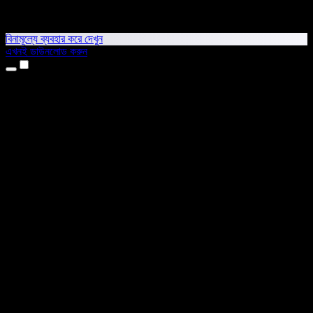
বিনামূল্যে ব্যবহার করে দেখুন
এখনই ডাউনলোড করুন
প্রোডাক্ট
টেক্সট টু স্পিচ
আইফোন ও আইপ্যাড অ্যাপ
অ্যান্ড্রয়েড অ্যাপ
ক্রোম এক্সটেনশন
এজ এক্সটেনশন
ওয়েব অ্যাপ
ম্যাক অ্যাপ
উইন্ডোজ অ্যাপ
এআই ভয়েস জেনারেটর