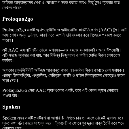
অটিজম আক্রান্তদের শেখা ও যোগাযোগ সহজ করতে আরও কিছু টুলও ব্যবহার করে
দেখতে পারেন:
Proloquo2go
Proloquo2go একটি অ্যাগমেন্টেটিভ ও অল্টারনেটিভ কমিউনিকেশন (AAC) টুল। এটি
ভাষা শেখার জন্য দুর্দান্ত, কারণ এতে আপনি ছবি ব্যবহার করে নিজেকে প্রকাশ করতে
পারেন।
এই AAC অ্যাপটি নবীন থেকে অগ্রসর—সব ধরনের ব্যবহারকারীর জন্য উপযোগী।
এটি সহজে ব্যবহার করা যায়, আর বিভিন্ন ভিজ্যুয়াল ও ফাইন মোটর স্কিল শেখাতেও
কার্যকর।
অ্যাপের ফ্লেক্সিবিলিটি অটিজম আক্রান্ত কারও নন-ভার্বাল স্কিল বাড়াতে বেশ সহায়ক।
এছাড়া ডিসআর্থ্রিয়া, এপ্রাক্সিয়া, সেরিব্রাল পালসি ও ডাউন সিনড্রোমের ক্ষেত্রেও ভালো
সাড়া দেয়।
Proloquo2Go সেরা AAC অ্যাপগুলোর একটি, তবে এটি কেবল অ্যাপ স্টোরেই
পাওয়া যায়।
Spoken
Spoken এমন একটি প্ল্যাটফর্ম যা আপনি কী লিখতে চান তা আগে থেকেই আন্দাজ করে
দ্রুত কথা গঠন করতে সাহায্য করে। ট্যাবলেট বা ফোনে খুব দ্রুত বাক্য তৈরি করে পড়ে
শোনাতে পারে।