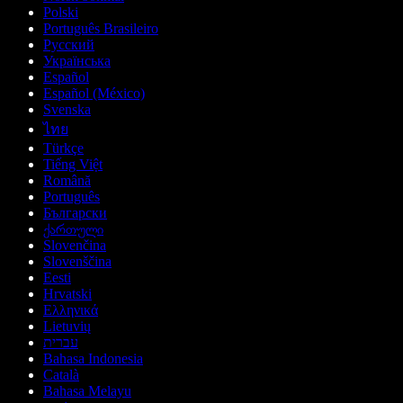
Polski
Português Brasileiro
Русский
Українська
Español
Español (México)
Svenska
ไทย
Türkçe
Tiếng Việt
Română
Português
Български
ქართული
Slovenčina
Slovenščina
Eesti
Hrvatski
Ελληνικά
Lietuvių
עברית
Bahasa Indonesia
Català
Bahasa Melayu