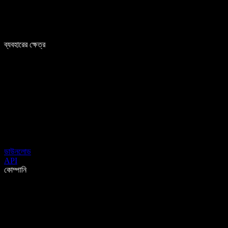
ব্যবহারের ক্ষেত্র
ডাউনলোড
API
কোম্পানি