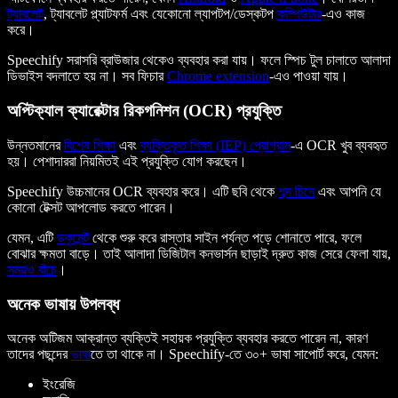
ট্যাবলেট
, ট্যাবলেট প্ল্যাটফর্ম এবং যেকোনো ল্যাপটপ/ডেস্কটপ
কম্পিউটার
-এও কাজ
করে।
Speechify সরাসরি ব্রাউজার থেকেও ব্যবহার করা যায়। ফলে স্পিচ টুল চালাতে আলাদা
ডিভাইস বদলাতে হয় না। সব ফিচার
Chrome extension
-এও পাওয়া যায়।
অপ্টিক্যাল ক্যারেক্টার রিকগনিশন (OCR) প্রযুক্তি
উন্নতমানের
বিশেষ শিক্ষা
এবং
ব্যক্তিকৃত শিক্ষা (IEP) প্রোগ্রাম
-এ OCR খুব ব্যবহৃত
হয়। পেশাদাররা নিয়মিতই এই প্রযুক্তি যোগ করছেন।
Speechify উচ্চমানের OCR ব্যবহার করে। এটি ছবি থেকে
শব্দ চিনে
এবং আপনি যে
কোনো টেক্সট আপলোড করতে পারেন।
যেমন, এটি
ডকুমেন্ট
থেকে শুরু করে রাস্তার সাইন পর্যন্ত পড়ে শোনাতে পারে, ফলে
বোঝার ক্ষমতা বাড়ে। তাই আলাদা ডিজিটাল কনভার্সন ছাড়াই দ্রুত কাজ সেরে ফেলা যায়,
সময়ও বাঁচে
।
অনেক ভাষায় উপলব্ধ
অনেক অটিজম আক্রান্ত ব্যক্তিই সহায়ক প্রযুক্তি ব্যবহার করতে পারেন না, কারণ
তাদের পছন্দের
ভাষা
তে তা থাকে না। Speechify-তে ৩০+ ভাষা সাপোর্ট করে, যেমন:
ইংরেজি