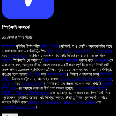
স্পিচিফাই সম্পর্কে
#১ টেক্সট-টু-স্পিচ রিডার
স্পিচিফাই
পৃথিবীর শীর্ষস্থানীয়
টেক্সট-টু-স্পিচ
প্ল্যাটফর্ম, যা ৫ কোটি+ ব্যবহারকারীর কাছে
ভরসাযোগ্য এবং এর টেক্সট-টু-স্পিচ
iOS
,
অ্যান্ড্রয়েড
,
ক্রোম এক্সটেনশন
,
ওয়েব অ্যাপ
আর
ম্যাক ডেস্কটপ
অ্যাপসে ৫ লক্ষ+ ফাইভ-স্টার রিভিউ পেয়েছে। ২০২৫ সালে
অ্যাপল
স্পিচিফাই-কে মর্যাদাপূর্ণ
অ্যাপল ডিজাইন অ্যাওয়ার্ড
প্রদান করে
WWDC
-তে
এবং একে বলে, “মানুষের জীবনে দারুণ সহায়ক একটি গুরুত্বপূর্ণ রিসোর্স।” স্পিচিফাই
৬০+ ভাষায় ১,০০০+ প্রাকৃতিক কণ্ঠ নিয়ে প্রায় ২০০ দেশে ব্যবহৃত হচ্ছে। সেলিব্রিটি
কণ্ঠের মধ্যে রয়েছে
স্নুপ ডগ
আর
গুইনেথ পেল্ট্রো
। নির্মাতা ও ব্যবসার জন্য
স্পিচিফাই
স্টুডিও
উন্নত সব টুল দেয়, যার মধ্যে রয়েছে
AI ভয়েস জেনারেটর
,
AI ভয়েস ক্লোনিং
,
AI ডাবিং
আর
AI ভয়েস চেঞ্জার
। স্পিচিফাই-এর উচ্চমানের এবং খরচ-সাশ্রয়ী
টেক্সট-টু-
স্পিচ API
-এর মাধ্যমে অসংখ্য শীর্ষ পণ্য সম্ভব হয়েছে।
দ্য ওয়াল স্ট্রিট জার্নাল
,
CNBC
,
Forbes
,
TechCrunch
এবং অন্যান্য বড় সংবাদমাধ্যমে স্পিচিফাই নিয়ে
প্রতিবেদন প্রকাশিত হয়েছে; এটি বিশ্বের সর্ববৃহৎ টেক্সট-টু-স্পিচ প্রদানকারী। আরও
জানতে ভিজিট করুন
speechify.com/news
,
speechify.com/blog
এবং
speechify.com/press
।