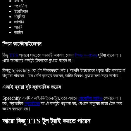
ফরাসি
স্প্যানিশ
ইতালিয়ান
পর্তুগিজ
জাপানি
আরবি
জার্মান
স্পিড কাস্টোমাইজেশন
কিছু
TTS
অ্যাপে সবচেয়ে দরকারি অপশন, যেমন
স্পিড বদলানোর
সুবিধা থাকে না।
এতে অনেকেই কনটেন্ট ঠিকমতো বুঝতে পারেন না।
কিন্তু Speechify-তে এই সীমাবদ্ধতা নেই। আপনি ইচ্ছেমতো পড়ার গতি কমাতে বা
বাড়াতে পারবেন। যত বেশি ব্যবহার করবেন, জটিল বিষয়ও বুঝতে তত সহজ লাগবে।
এআই দ্বারা সৃষ্ট স্বাভাবিক ভয়েস
Speechify একটি এআই-ভিত্তিক টুল, তবে এখানে
রোবোটিক অডিও
শোনাবে না।
বরং, স্বাভাবিক
ন্যারেটরের
কণ্ঠে কনটেন্ট পড়ানো হয়, যেখানে মানুষের মতো টোন আর
ভয়েস ব্যবহৃত হয়।
আরো কিছু TTS টুল ট্রাই করতে পারেন