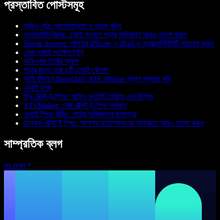
প্রস্তাবিত পোস্টসমূহ
অডিও পাঠ: প্রবেশগম্যতা ও আনন্দ বৃদ্ধি
ওয়েবসাইট রিডার: এআই ভয়েসে পড়ার অভিজ্ঞতা আরও ভালো করুন
Speak Screen: আপনার iPhone ও iPad-এ অ্যাক্সেসিবিলিটি আনলক করুন
সেরা এআই সংক্ষেপণ টুল
অডিওবুক তৈরির অ্যাপ
পড়ার জন্য সেরা ৫টি এআই কৌশল
আমি কীভাবে Speechify iOS iPhone অ্যাপ ব্যবহার করি
এআই টুলস
ফ্রি টেক্সট-টু-স্পিচ: অডিও কনটেন্ট তৈরিতে এক বিপ্লব
TTSMaker: সেরা টেক্সট-টু-স্পিচ সমাধান
এআই স্পিড রিডিং: পাঠের অভিজ্ঞতার রূপান্তর
ডিসকর্ড টেক্সট টু স্পিচ: আপনার কথোপকথনের অভিজ্ঞতা আরও ভালো করুন
সাম্প্রতিক ব্লগ
সব দেখুন