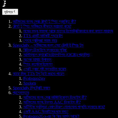
সূচিপত্র
অটিজমের জন্য সেরা টেক্সট টু স্পিচ প্রযুক্তি কী?
টেক্সট টু স্পিচ অটিজমে কীভাবে সহায়তা করে?
যাদের কথ্য সমস্যা আছে তাদের ইলেকট্রনিকভাবে কথা বলতে সাহায্য
TTS একটি কার্যকরী পড়ার টুল
শেখার প্রক্রিয়া সহজ করে
Speechify – অটিজমের জন্য সেরা টেক্সট টু স্পিচ টুল
বিভিন্ন ডিভাইসে ব্যবহারের সুবিধা
অপ্টিক্যাল ক্যারেক্টার রিকগনিশন (OCR) প্রযুক্তি
অনেক ভাষায় উপলব্ধ
স্পিড কাস্টোমাইজেশন
এআই দ্বারা সৃষ্ট স্বাভাবিক ভয়েস
আরো কিছু TTS টুল ট্রাই করতে পারেন
Proloquo2go
Spoken
Speechify ফ্রি ট্রাই করুন
প্রশ্নোত্তর
অটিজমের জন্য সেরা কমিউনিকেশন ডিভাইস কী?
অটিজমের জন্য উন্নত AAC ডিভাইস কী?
অটিস্টিক ব্যক্তিরা কোন বিকল্প যোগাযোগ পদ্ধতি ব্যবহার করে?
একটি AAC ডিভাইসের দাম কত?
Proloquo2Go-এর কি ফ্রি ভার্সন আছে?