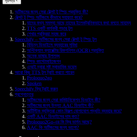
সূচিপত্র
অটিজমের জন্য সেরা টেক্সট টু স্পিচ প্রযুক্তি কী?
টেক্সট টু স্পিচ অটিজমে কীভাবে সহায়তা করে?
যাদের কথ্য সমস্যা আছে তাদের ইলেকট্রনিকভাবে কথা বলতে সাহায্য
TTS একটি কার্যকরী পড়ার টুল
শেখার প্রক্রিয়া সহজ করে
Speechify – অটিজমের জন্য সেরা টেক্সট টু স্পিচ টুল
বিভিন্ন ডিভাইসে ব্যবহারের সুবিধা
অপ্টিক্যাল ক্যারেক্টার রিকগনিশন (OCR) প্রযুক্তি
অনেক ভাষায় উপলব্ধ
স্পিড কাস্টোমাইজেশন
এআই দ্বারা সৃষ্ট স্বাভাবিক ভয়েস
আরো কিছু TTS টুল ট্রাই করতে পারেন
Proloquo2go
Spoken
Speechify ফ্রি ট্রাই করুন
প্রশ্নোত্তর
অটিজমের জন্য সেরা কমিউনিকেশন ডিভাইস কী?
অটিজমের জন্য উন্নত AAC ডিভাইস কী?
অটিস্টিক ব্যক্তিরা কোন বিকল্প যোগাযোগ পদ্ধতি ব্যবহার করে?
একটি AAC ডিভাইসের দাম কত?
Proloquo2Go-এর কি ফ্রি ভার্সন আছে?
AAC কি অটিজমের জন্য ভালো?