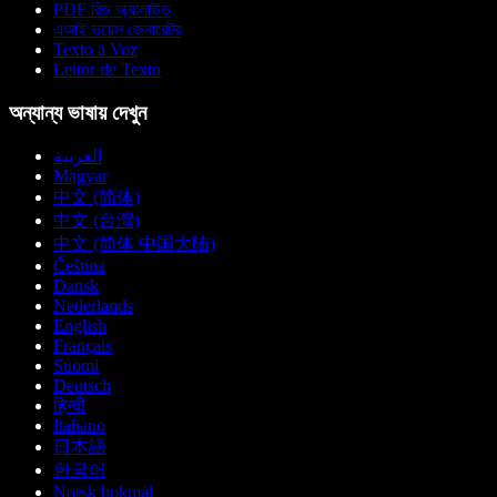
PDF রিড অ্যালাউড
এআই ভয়েস জেনারেটর
Texto a Voz
Leitor de Texto
অন্যান্য ভাষায় দেখুন
العربية
Magyar
中文 (简体)
中文 (台灣)
中文 (简体 中国大陆)
Čeština
Dansk
Nederlands
English
Français
Suomi
Deutsch
हिन्दी
Italiano
日本語
한국어
Norsk bokmål