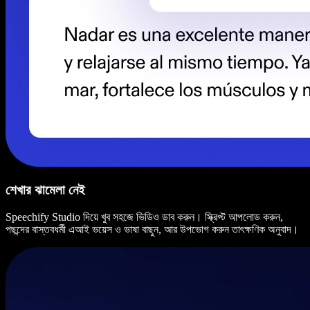
শেখার ঝামেলা নেই
Speechify Studio দিয়ে খুব সহজে ভিডিও ডাব করুন। স্ক্রিপ্ট আপলোড করুন,
পছন্দের বাস্তবধর্মী এআই ভয়েস ও ভাষা বাছুন, আর উপভোগ করুন তাৎক্ষণিক অনুবাদ।