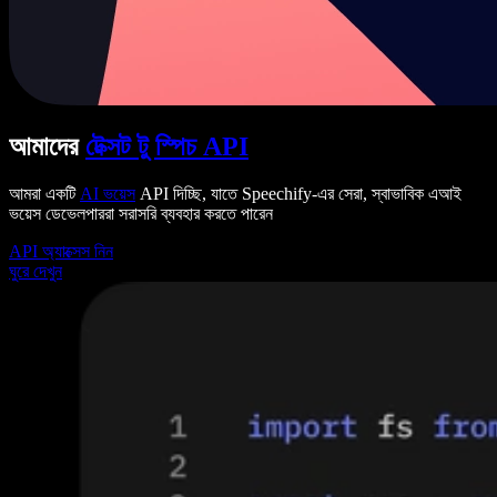
আমাদের
টেক্সট টু স্পিচ API
আমরা একটি
AI ভয়েস
API দিচ্ছি, যাতে Speechify-এর সেরা, স্বাভাবিক এআই
ভয়েস ডেভেলপাররা সরাসরি ব্যবহার করতে পারেন
API অ্যাক্সেস নিন
ঘুরে দেখুন