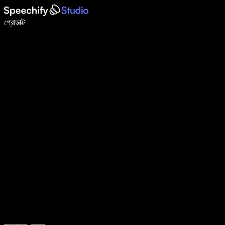
ভয়েস টাইপিং দিয়ে ৫ গুণ দ্রুত লিখুন
প্রোডাক্ট
আরও জানুন