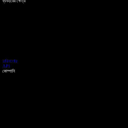
ব্যবহারের ক্ষেত্র
ডাউনলোড
API
কোম্পানি