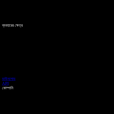
ব্যবহারের ক্ষেত্র
ডাউনলোড
API
কোম্পানি