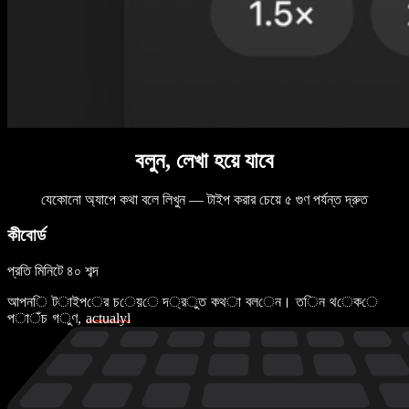
বলুন, লেখা হয়ে যাবে
যেকোনো অ্যাপে কথা বলে লিখুন — টাইপ করার চেয়ে ৫ গুণ পর্যন্ত দ্রুত
কীবোর্ড
প্রতি মিনিটে ৪০ শব্দ
আ
প
ন
ি
ট
া
ই
প
ে
র
চ
ে
য়
ে
দ
্
র
ু
ত
ক
থ
া
ব
ল
ে
ন
।
ত
ি
ন
থ
ে
ক
ে
প
া
ঁ
চ
গ
ু
ণ
,
a
c
t
u
a
l
y
l