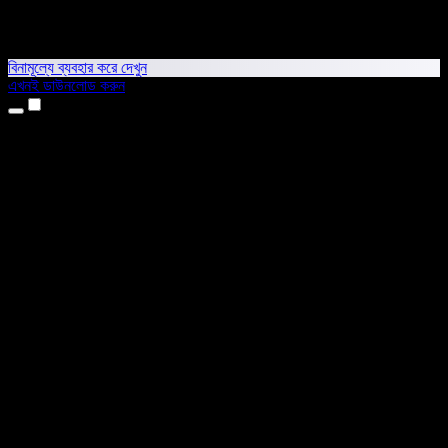
বিনামূল্যে ব্যবহার করে দেখুন
এখনই ডাউনলোড করুন
প্রোডাক্ট
টেক্সট টু স্পিচ
আইফোন ও আইপ্যাড অ্যাপ
অ্যান্ড্রয়েড অ্যাপ
ক্রোম এক্সটেনশন
এজ এক্সটেনশন
ওয়েব অ্যাপ
ম্যাক অ্যাপ
উইন্ডোজ অ্যাপ