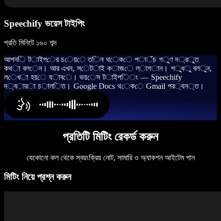
Speechify ভয়েস টাইপিং
প্রতি মিনিটে ১৬০ শব্দ
আ
প
ন
ি
ট
া
ই
প
ে
র
চ
ে
য়
ে
ত
ি
ন
থ
ে
ক
ে
প
া
ঁ
চ
গ
ু
ণ
দ
্
র
ু
ত
ক
থ
া
ব
ল
ে
ন
।
আ
র
এ
খ
ন
,
স
ে
ট
া
ই
ক
া
জ
ে
ল
া
গ
া
ন
।
শ
ু
ধ
ু
ব
ল
ু
ন
,
ল
ে
খ
া
হ
য়
ে
য
া
ব
ে
।
ভ
য়
ে
স
ট
া
ই
প
ি
ং
—
S
p
e
e
c
h
i
f
y
দ
্
ব
া
র
া
চ
া
ল
ি
ত
।
G
o
o
g
l
e
D
o
c
s
থ
ে
ক
ে
G
m
a
i
l
প
র
্
য
ন
্
ত
।
প্রতিটি মিটিং রেকর্ড করুন
যেকোনো কল থেকে স্বয়ংক্রিয় নোট, সামারি ও অ্যাকশন আইটেম পান
মিটিং নিয়ে প্রশ্ন করুন