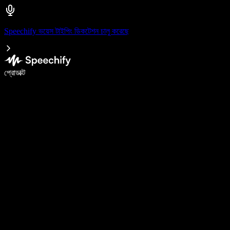
Speechify ভয়েস টাইপিং ডিকটেশন চালু করেছে
ভয়েস টাইপিং দিয়ে ৫ গুণ দ্রুত লিখুন
প্রোডাক্ট
আরও জানুন