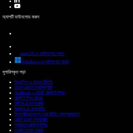
অ্যাপটি ডাউনলোড করুন
macOS-এ ডাউনলোড করুন
Windows-এ ডাউনলোড করুন
সুপারিশকৃত পড়া
ডিকটেশন ও ভয়েস টাইপিং
ভয়েস এআই অ্যাসিস্ট্যান্ট
Android-এ PDF টেক্সট টু স্পিচ
টেক্সট টু স্পিচ রিডার
নারী কণ্ঠ জেনারেটর
পুরুষ কণ্ঠ জেনারেটর
ডিসলেক্সিয়ার জন্য সেরা রিডিং প্রোগ্রামগুলো
রোবট ভয়েস জেনারেটর
অ্যানিমে টেক্সট টু স্পিচ
এআই ভয়েস চেঞ্জার