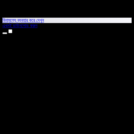
বিনামূল্যে ব্যবহার করে দেখুন
এখনই ডাউনলোড করুন
প্রোডাক্ট
টেক্সট টু স্পিচ
আইফোন ও আইপ্যাড অ্যাপ
অ্যান্ড্রয়েড অ্যাপ
ক্রোম এক্সটেনশন
এজ এক্সটেনশন
ওয়েব অ্যাপ
ম্যাক অ্যাপ
উইন্ডোজ অ্যাপ