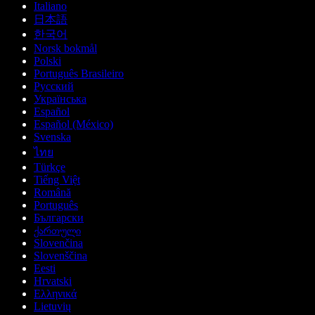
Italiano
日本語
한국어
Norsk bokmål
Polski
Português Brasileiro
Русский
Українська
Español
Español (México)
Svenska
ไทย
Türkçe
Tiếng Việt
Română
Português
Български
ქართული
Slovenčina
Slovenščina
Eesti
Hrvatski
Ελληνικά
Lietuvių