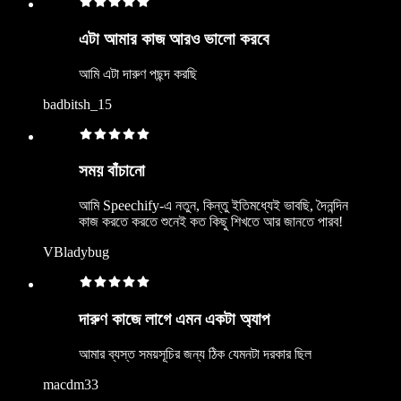
এটা আমার কাজ আরও ভালো করবে
আমি এটা দারুণ পছন্দ করছি
badbitsh_15
সময় বাঁচানো
আমি Speechify-এ নতুন, কিন্তু ইতিমধ্যেই ভাবছি, দৈনন্দিন
কাজ করতে করতে শুনেই কত কিছু শিখতে আর জানতে পারব!
VBladybug
দারুণ কাজে লাগে এমন একটা অ্যাপ
আমার ব্যস্ত সময়সূচির জন্য ঠিক যেমনটা দরকার ছিল
macdm33