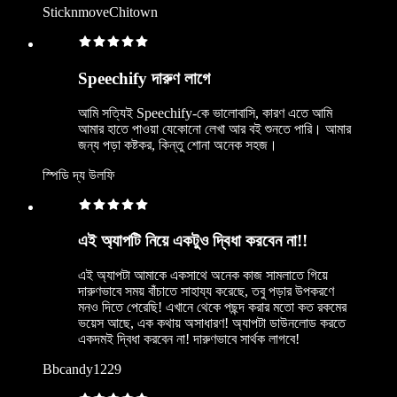
SticknmoveChitown
Speechify দারুণ লাগে
আমি সত্যিই Speechify-কে ভালোবাসি, কারণ এতে আমি
আমার হাতে পাওয়া যেকোনো লেখা আর বই শুনতে পারি। আমার
জন্য পড়া কষ্টকর, কিন্তু শোনা অনেক সহজ।
স্পিডি দ্য উলফি
এই অ্যাপটি নিয়ে একটুও দ্বিধা করবেন না!!
এই অ্যাপটা আমাকে একসাথে অনেক কাজ সামলাতে গিয়ে
দারুণভাবে সময় বাঁচাতে সাহায্য করেছে, তবু পড়ার উপকরণে
মনও দিতে পেরেছি! এখানে থেকে পছন্দ করার মতো কত রকমের
ভয়েস আছে, এক কথায় অসাধারণ! অ্যাপটা ডাউনলোড করতে
একদমই দ্বিধা করবেন না! দারুণভাবে সার্থক লাগবে!
Bbcandy1229