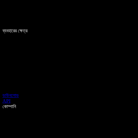
ব্যবহারের ক্ষেত্র
ডাউনলোড
API
কোম্পানি