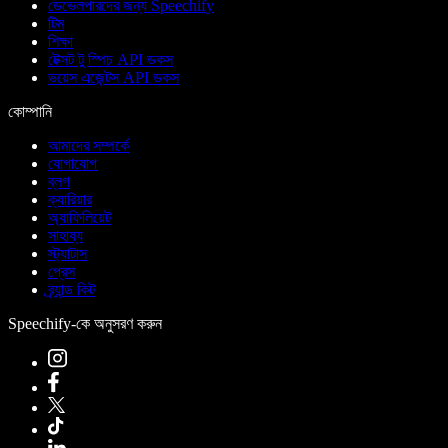
ডেভেলপারদের জন্য Speechify
টিম
শিক্ষা
টেক্সট টু স্পিচ API ডকস
ভয়েস এজেন্টস API ডকস
কোম্পানি
আমাদের সম্পর্কে
যোগাযোগ
ব্লগ
ক্যারিয়ার
অ্যাফিলিয়েট
সাহায্য
স্ট্যাটাস
প্রেস
ব্র্যান্ড কিট
Speechify-কে অনুসরণ করুন