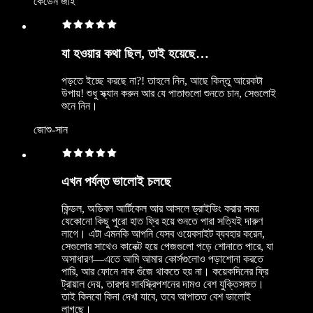
কেডেন জাই
যা হওয়ার কথা ছিল, তাই হয়েছে…
পড়তে ইচ্ছে করছে না?! তাহলে নিন, আছে কিন্তু আরেকটা
উপায়! শুধু স্ক্যান করুন আর যে পাতাগুলো শুনতে চান, সেগুলোই
শুনে নিন।
জোশু-সান
এখন পর্যন্ত ভালোই চলছে
কিন্ডল, অডিবল আর্টিকেল আর আসলে ড্রাইভিং করার সময়
যেকোনো কিছু পুরো হাত ফ্রি হয়ে শুনতে পারা সত্যিই দারুণ
লাগে। এটা এমনকি আপনি যেসব ওয়েবসাইট ব্যবহার করেন,
সেগুলোর সাথেও কানেক্ট হয়ে পেজগুলো পড়ে শোনাতে পারে, যা
অসাধারণ—এতে আমি আমার কোর্সগুলোও পড়াশোনা করতে
পারি, আর ফোনে নাক গুঁজে থাকতে হয় না। কয়েকদিনের ফ্রি
ট্রায়াল দেয়, তারপর সাবস্ক্রিপশনের দামও বেশ যুক্তিসঙ্গত।
তাই কিনবো কিনা দেখা যাবে, তবে আপাতত বেশ ভালোই
লাগছে।