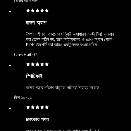
রোব্লক্সিয়ান গার্ল
দারুণ অ্যাপ
উৎপাদনশীলতা বাড়ানোর সত্যিই অসাধারণ একটা টিপ! ব্যবহার
করা তেমন কঠিন নয়, তবে আইফোনের Books অ্যাপ থেকে
PDF ইমপোর্ট করা আরও একটু সহজ হওয়া উচিত।
GreyHat007
স্পিচিফাই
আমার পড়ার পরিমাণ বাড়াতে সত্যিই সাহায্য করেছে।
কিথ ১০১২৩
চমৎকার পণ্য
ব্যবহার করা একদম সহজ। দারুণভাবে সময় বাঁচায়।