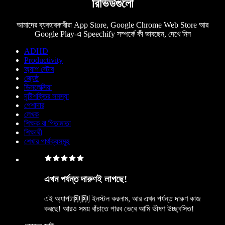
রিভিউগুলো
আমাদের ব্যবহারকারীরা App Store, Google Chrome Web Store আর
Google Play-এ Speechify সম্পর্কে কী ভাবছেন, দেখে নিন
ADHD
Productivity
অ্যাপ স্টোর
জ্যেষ্ঠ
ডিসলেক্সিয়া
দৃষ্টিশক্তির সমস্যা
পেশাদার
লেখক
শিক্ষক বা পিতামাতা
শিক্ষার্থী
শেখার পার্থক্যসমূহ
এখন পর্যন্ত দারুণই লাগছে!
এই অ্যাপটা刚刚 ইনস্টল করলাম, আর এখন পর্যন্ত দারুণ কাজ
করছে! আরও সময় বাঁচাতে পারব ভেবে আমি ভীষণ উচ্ছ্বসিত!