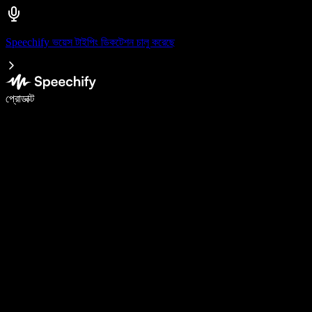
Speechify ভয়েস টাইপিং ডিকটেশন চালু করেছে
ভয়েস টাইপিং দিয়ে ৫ গুণ দ্রুত লিখুন
প্রোডাক্ট
আরও জানুন