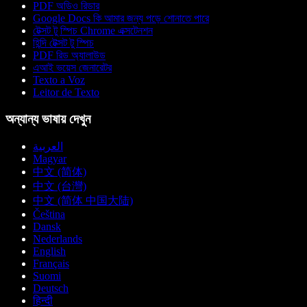
PDF অডিও রিডার
Google Docs কি আমার জন্য পড়ে শোনাতে পারে
টেক্সট টু স্পিচ Chrome এক্সটেনশন
হিন্দি টেক্সট টু স্পিচ
PDF রিড অ্যালাউড
এআই ভয়েস জেনারেটর
Texto a Voz
Leitor de Texto
অন্যান্য ভাষায় দেখুন
العربية
Magyar
中文 (简体)
中文 (台灣)
中文 (简体 中国大陆)
Čeština
Dansk
Nederlands
English
Français
Suomi
Deutsch
हिन्दी