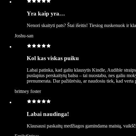
Yra kaip yra…
Nenori skaityti pats? Štai išeitis! Tiesiog nuskenuok ir kl
Joshu-san
Kol kas viskas puiku
Labai patinka, kad galiu klausytis Kindle, Audible straipsn
puslapius perskaitytų balsu – tai nuostabu, nes galiu mok
prenumerata. Dar pažiūrėsiu, ar naudosiu tiek, kad verta pi
brittney foster
Labai naudinga!
Klausausi paskaitų medžiagos gamindama maistą, vaikščio