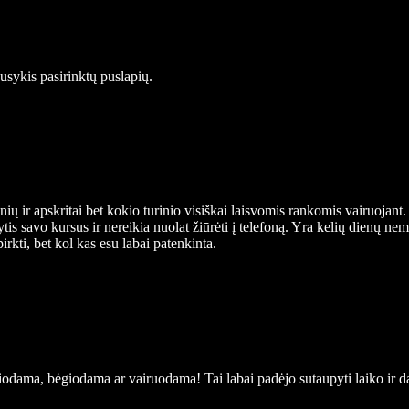
ausykis pasirinktų puslapių.
ių ir apskritai bet kokio turinio visiškai laisvomis rankomis vairuojant.
ytis savo kursus ir nereikia nuolat žiūrėti į telefoną. Yra kelių dienų 
rkti, bet kol kas esu labai patenkinta.
dama, bėgiodama ar vairuodama! Tai labai padėjo sutaupyti laiko ir da