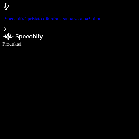
„Speechify“ pristato diktofoną su balso atpažinimu
Rašykite 5× greičiau naudodami diktavimą balsu
Produktai
Sužinokite daugiau