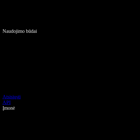
Naudojimo būdai
Atsisiųsti
API
Įmonė