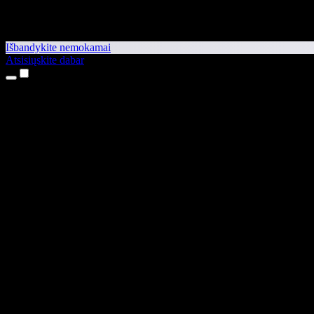
Išbandykite nemokamai
Atsisiųskite dabar
Produktai
Teksto skaitymas balsu
iPhone ir iPad programėlės
Android programėlė
Chrome plėtinys
Edge plėtinys
Interneto programėlė
Mac programėlė
Windows programėlė