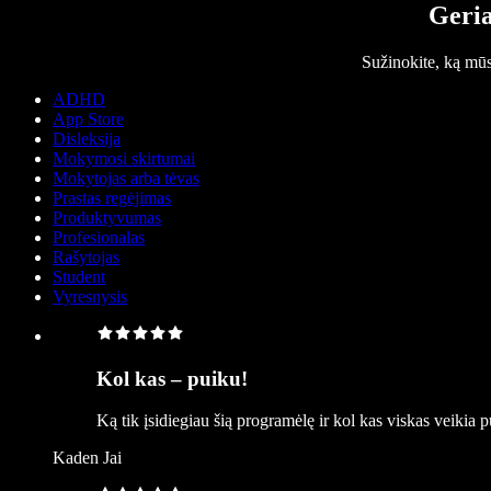
Geria
Sužinokite, ką mū
ADHD
App Store
Disleksija
Mokymosi skirtumai
Mokytojas arba tėvas
Prastas regėjimas
Produktyvumas
Profesionalas
Rašytojas
Student
Vyresnysis
Kol kas – puiku!
Ką tik įsidiegiau šią programėlę ir kol kas viskas veikia 
Kaden Jai