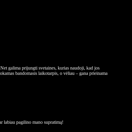
 Net galima prijungti svetaines, kurias naudoji, kad jos
nemokamas bandomasis laikotarpis, o vėliau – gana prieinama
r labiau pagilino mano supratimą!