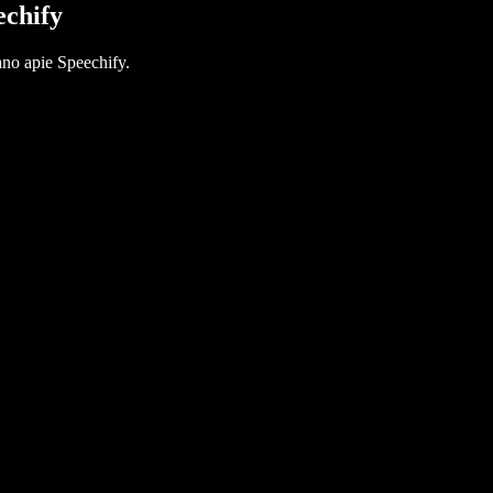
echify
no apie Speechify.
!