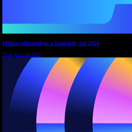
Millors alternatives a Speechify del 2024
17 de juliol del 2022