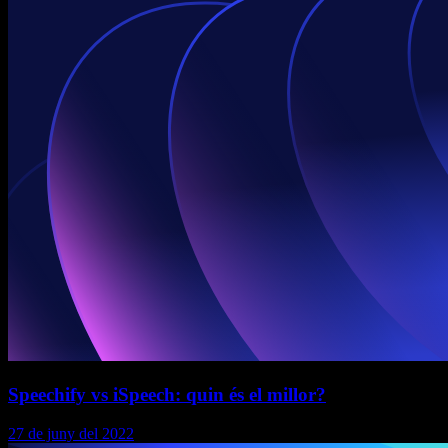
Speechify vs iSpeech: quin és el millor?
27 de juny del 2022