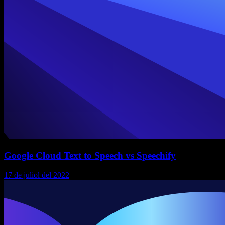
Google Cloud Text to Speech vs Speechify
17 de juliol del 2022