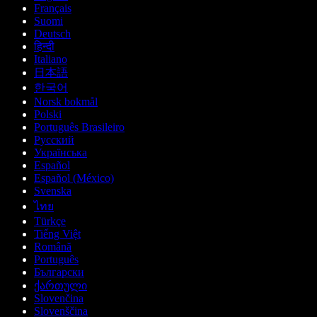
Français
Suomi
Deutsch
हिन्दी
Italiano
日本語
한국어
Norsk bokmål
Polski
Português Brasileiro
Русский
Українська
Español
Español (México)
Svenska
ไทย
Türkçe
Tiếng Việt
Română
Português
Български
ქართული
Slovenčina
Slovenščina