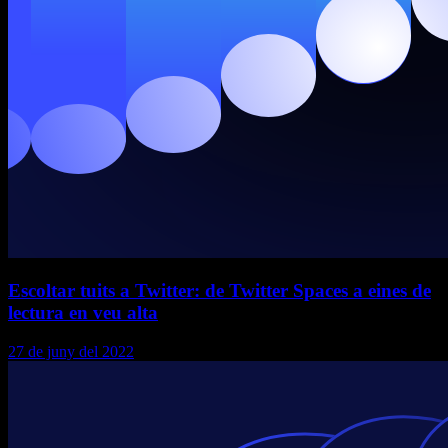
Escoltar tuits a Twitter: de Twitter Spaces a eines de
lectura en veu alta
27 de juny del 2022