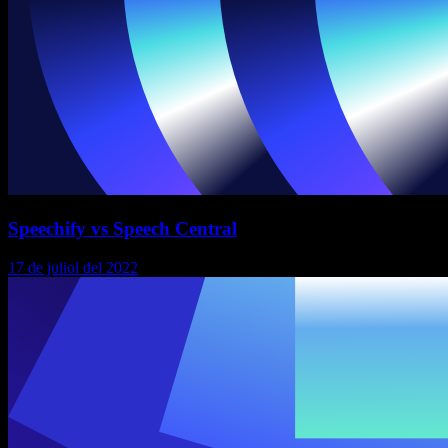
Speechify vs Speech Central
17 de juliol del 2022