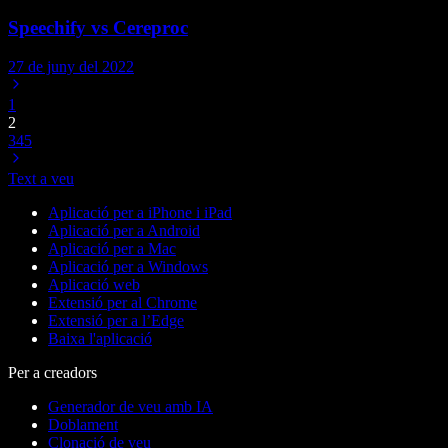
Speechify vs Cereproc
27 de juny del 2022
1
2
3
4
5
Text a veu
Aplicació per a iPhone i iPad
Aplicació per a Android
Aplicació per a Mac
Aplicació per a Windows
Aplicació web
Extensió per al Chrome
Extensió per a l’Edge
Baixa l'aplicació
Per a creadors
Generador de veu amb IA
Doblament
Clonació de veu