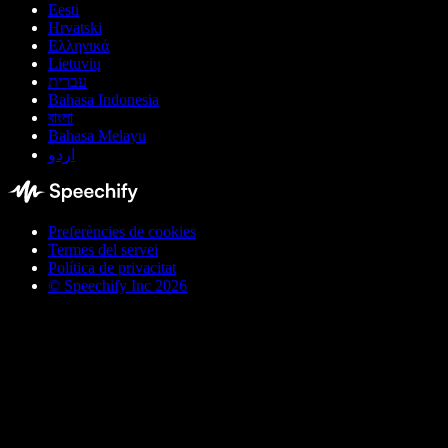
Eesti
Hrvatski
Ελληνικά
Lietuvių
עברית
Bahasa Indonesia
বাংলা
Bahasa Melayu
اردو
Preferències de cookies
Termes del servei
Política de privacitat
© Speechify Inc 2026