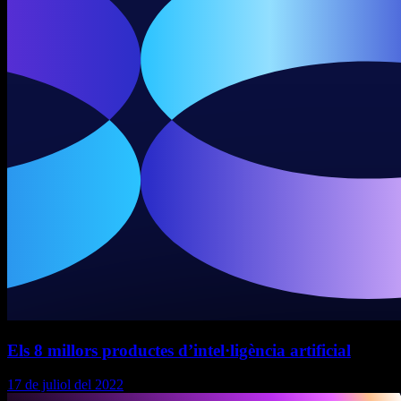
Els 8 millors productes d’intel·ligència artificial
17 de juliol del 2022