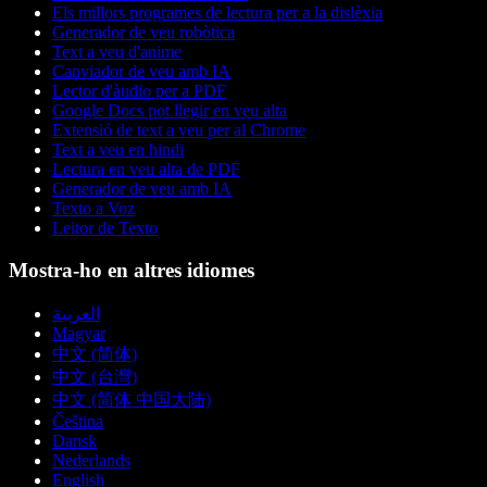
Els millors programes de lectura per a la dislèxia
Generador de veu robòtica
Text a veu d'anime
Canviador de veu amb IA
Lector d'àudio per a PDF
Google Docs pot llegir en veu alta
Extensió de text a veu per al Chrome
Text a veu en hindi
Lectura en veu alta de PDF
Generador de veu amb IA
Texto a Voz
Leitor de Texto
Mostra-ho en altres idiomes
العربية
Magyar
中文 (简体)
中文 (台灣)
中文 (简体 中国大陆)
Čeština
Dansk
Nederlands
English