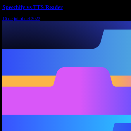
Speechify vs TTS Reader
16 de juliol del 2022