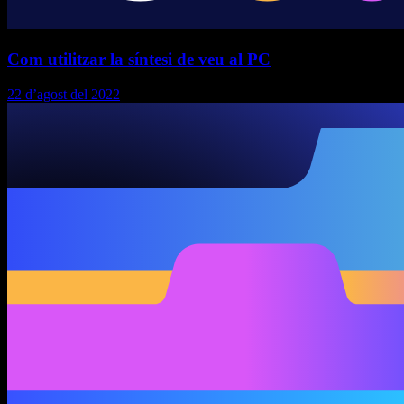
Com utilitzar la síntesi de veu al PC
22 d’agost del 2022