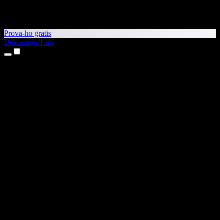
Prova-ho gratis
Descarrega'l ara
Productes
Text a veu
Aplicacions per a iPhone i iPad
Aplicació per a Android
Extensió per al Chrome
Extensió per a l'Edge
Aplicació web
Aplicació per al Mac