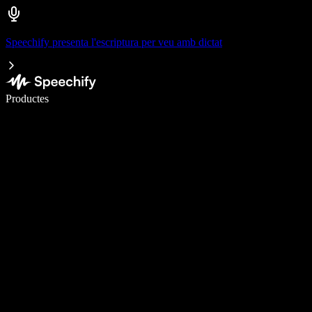
Speechify presenta l'escriptura per veu amb dictat
Escriu 5× més ràpid amb la veu
Productes
Més informació