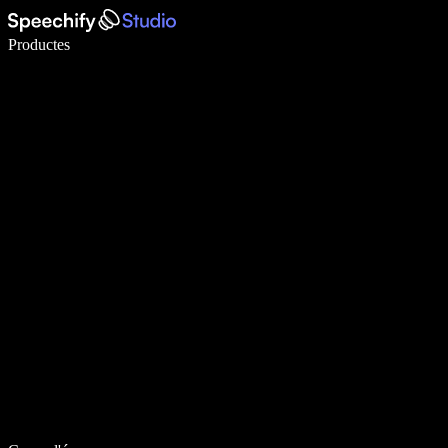
Escriu 5× més ràpid amb la veu
Productes
Més informació