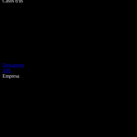
Casos d'ús
Descarrega
API
Empresa