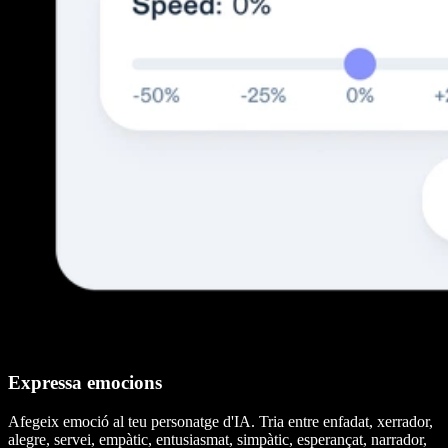
Expressa emocions
Afegeix emoció al teu personatge d'IA. Tria entre enfadat, xerrador,
alegre, servei, empàtic, entusiasmat, simpàtic, esperançat, narrador,