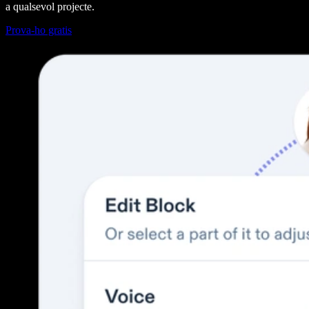
a qualsevol projecte.
Prova-ho gratis