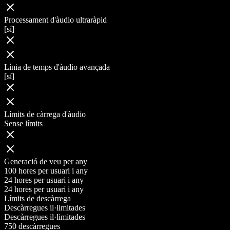
Processament d'àudio ultraràpid
[sí]
Línia de temps d'àudio avançada
[sí]
Límits de càrrega d'àudio
Sense límits
Generació de veu per any
100 hores per usuari i any
24 hores per usuari i any
24 hores per usuari i any
Límits de descàrrega
Descàrregues il·limitades
Descàrregues il·limitades
750 descàrregues