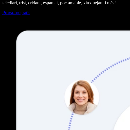
telediari, trist, cridant, espantat, poc amable, xiuxiuejant i més!
Prova-ho gratis