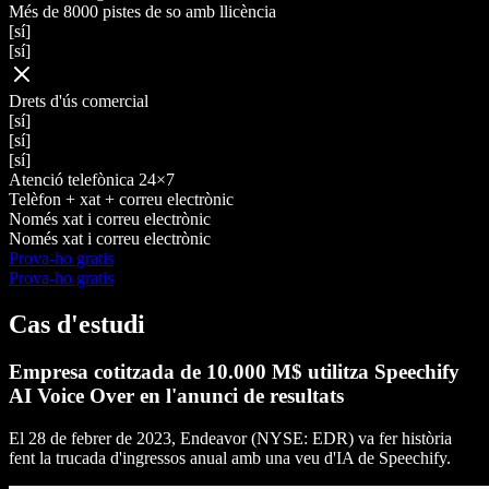
Més de 8000 pistes de so amb llicència
[sí]
[sí]
Drets d'ús comercial
[sí]
[sí]
[sí]
Atenció telefònica 24×7
Telèfon + xat + correu electrònic
Només xat i correu electrònic
Només xat i correu electrònic
Prova-ho gratis
Prova-ho gratis
Cas d'estudi
Empresa cotitzada de 10.000 M$ utilitza Speechify
AI Voice Over en l'anunci de resultats
El 28 de febrer de 2023, Endeavor (NYSE: EDR) va fer història
fent la trucada d'ingressos anual amb una veu d'IA de Speechify.