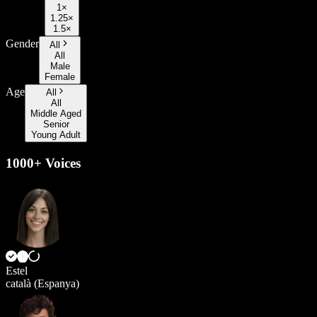
1×
1.25×
1.5×
Gender
All
All
Male
Female
Age
All
All
Middle Aged
Senior
Young Adult
1000+ Voices
Estel
català (Espanya)