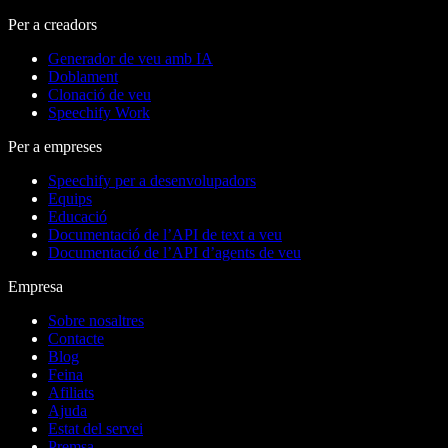
Per a creadors
Generador de veu amb IA
Doblament
Clonació de veu
Speechify Work
Per a empreses
Speechify per a desenvolupadors
Equips
Educació
Documentació de l’API de text a veu
Documentació de l’API d’agents de veu
Empresa
Sobre nosaltres
Contacte
Blog
Feina
Afiliats
Ajuda
Estat del servei
Premsa