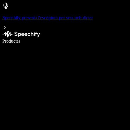
Speechify presenta l'escriptura per veu amb dictat
Escriu 5× més ràpid amb la veu
Productes
Més informació