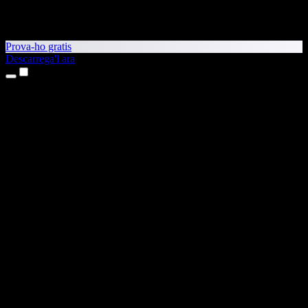
Prova-ho gratis
Descarrega'l ara
Productes
Text a veu
Aplicacions per a iPhone i iPad
Aplicació per a Android
Extensió per al Chrome
Extensió per a l'Edge
Aplicació web
Aplicació per al Mac