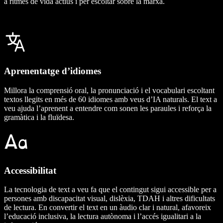
a ritmes de vida actius i per escoltar sobre la marxa.
Aprenentatge d’idiomes
Millora la comprensió oral, la pronunciació i el vocabulari escoltant
textos llegits en més de 60 idiomes amb veus d’IA naturals. El text a
veu ajuda l’aprenent a entendre com sonen les paraules i reforça la
gramàtica i la fluïdesa.
Accessibilitat
La tecnologia de text a veu fa que el contingut sigui accessible per a
persones amb discapacitat visual, dislèxia, TDAH i altres dificultats
de lectura. En convertir el text en un àudio clar i natural, afavoreix
l’educació inclusiva, la lectura autònoma i l’accés igualitari a la