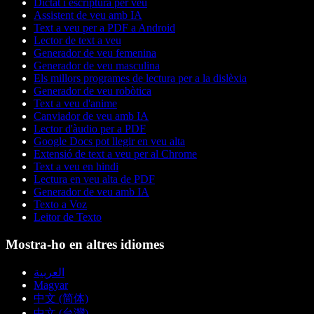
Dictat i escriptura per veu
Assistent de veu amb IA
Text a veu per a PDF a Android
Lector de text a veu
Generador de veu femenina
Generador de veu masculina
Els millors programes de lectura per a la dislèxia
Generador de veu robòtica
Text a veu d'anime
Canviador de veu amb IA
Lector d'àudio per a PDF
Google Docs pot llegir en veu alta
Extensió de text a veu per al Chrome
Text a veu en hindi
Lectura en veu alta de PDF
Generador de veu amb IA
Texto a Voz
Leitor de Texto
Mostra-ho en altres idiomes
العربية
Magyar
中文 (简体)
中文 (台灣)