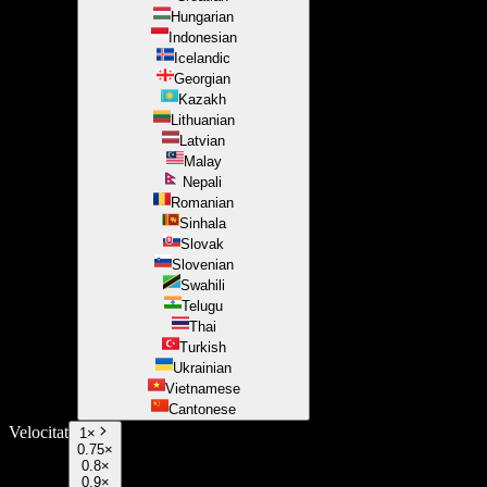
Hungarian
Indonesian
Icelandic
Georgian
Kazakh
Lithuanian
Latvian
Malay
Nepali
Romanian
Sinhala
Slovak
Slovenian
Swahili
Telugu
Thai
Turkish
Ukrainian
Vietnamese
Cantonese
Velocitat
1
×
0.75×
0.8×
0.9×