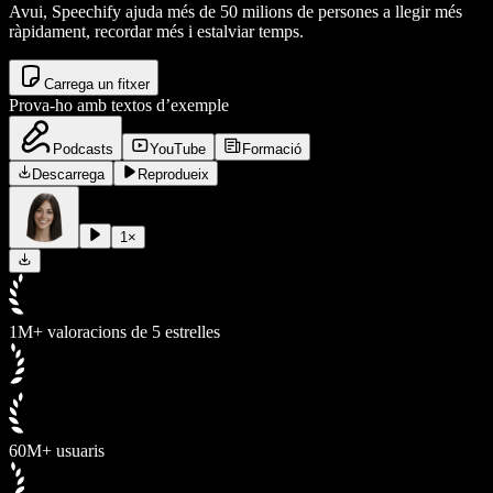
Avui, Speechify ajuda més de 50 milions de persones a llegir més
ràpidament, recordar més i estalviar temps.
Carrega un fitxer
Prova-ho amb textos d’exemple
Podcasts
YouTube
Formació
Descarrega
Reprodueix
1
×
1M+ valoracions de 5 estrelles
60M+ usuaris