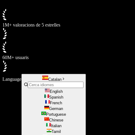
1M+ valoracions de 5 estrelles
60M+ usuaris
Language
Catalan
English
Spanish
French
German
Portuguese
Chinese
Italian
Tamil