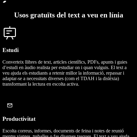
Usos gratuïts del text a veu en línia
Estudi
Converteix llibres de text, articles científics, PDFs, apunts i guies
d’estudi en àudio realista per estudiar on i quan vulguis. El text a
veu ajuda els estudiants a retenir millor la informació, repassar i
adaptar-se a necessitats diverses (com el TDAH i la dislèxia)
transformant la lectura en escolta activa.
Productivitat
Escolta correus, informes, documents de feina i notes de reunió
mentre viatges, treballes o fas diverses tasques. El text a veu ajuda