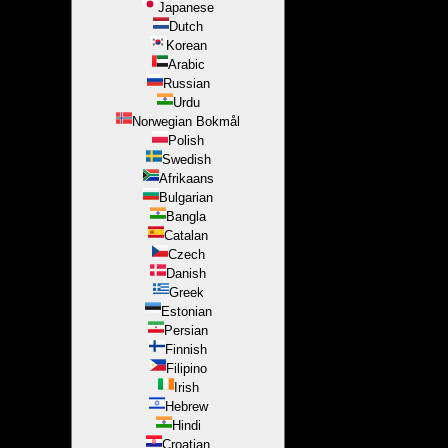
Japanese
Dutch
Korean
Arabic
Russian
Urdu
Norwegian Bokmål
Polish
Swedish
Afrikaans
Bulgarian
Bangla
Catalan
Czech
Danish
Greek
Estonian
Persian
Finnish
Filipino
Irish
Hebrew
Hindi
Croatian