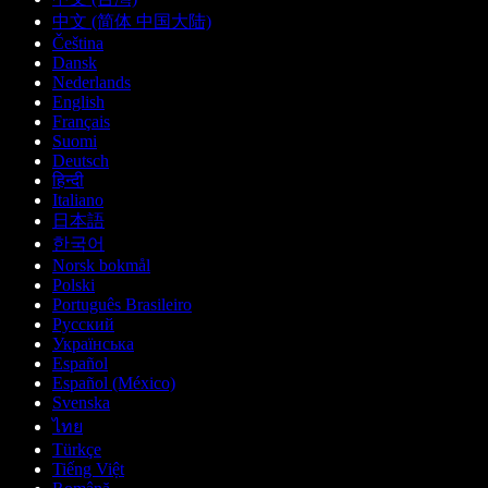
中文 (简体 中国大陆)
Čeština
Dansk
Nederlands
English
Français
Suomi
Deutsch
हिन्दी
Italiano
日本語
한국어
Norsk bokmål
Polski
Português Brasileiro
Русский
Українська
Español
Español (México)
Svenska
ไทย
Türkçe
Tiếng Việt