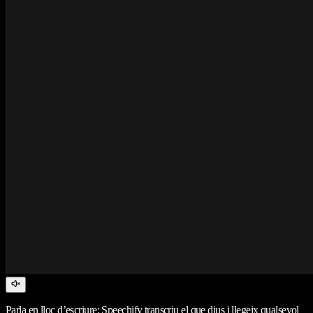
Parla en lloc d’escriure: Speechify transcriu el que dius i llegeix qualsevol