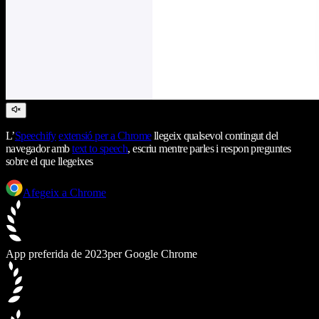
L’
Speechify
extensió per a Chrome
llegeix qualsevol contingut del
navegador amb
text to speech
, escriu mentre parles i respon preguntes
sobre el que llegeixes
Afegeix a Chrome
App preferida de 2023
per Google Chrome