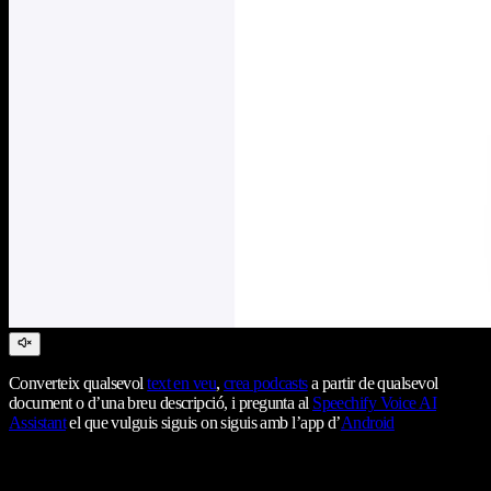
Converteix qualsevol
text en veu
,
crea podcasts
a partir de qualsevol
document o d’una breu descripció, i pregunta al
Speechify Voice AI
Assistant
el que vulguis siguis on siguis amb l’app d’
Android