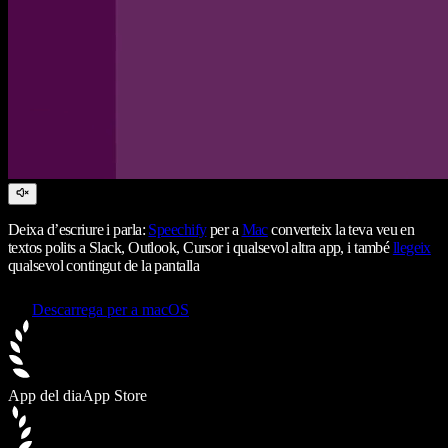
Deixa d’escriure i parla:
Speechify
per a
Mac
converteix la teva veu en
textos polits a Slack, Outlook, Cursor i qualsevol altra app, i també
llegeix
qualsevol contingut de la pantalla
Descarrega per a macOS
App del dia
App Store