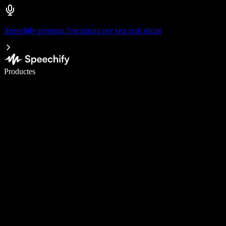
Speechify presenta l'escriptura per veu amb dictat
Escriu 5× més ràpid amb la veu
Productes
Més informació