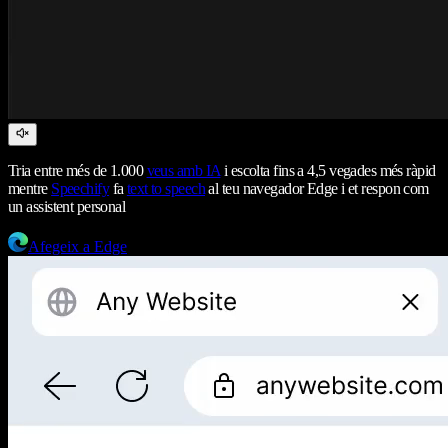
Tria entre més de 1.000
veus amb IA
i escolta fins a 4,5 vegades més ràpid
mentre
Speechify
fa
text to speech
al teu navegador Edge i et respon com
un assistent personal
Afegeix a Edge