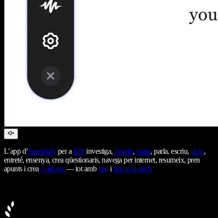
L’app d’
Speechify
per a
iOS
investiga,
llegeix
,
narra
, parla, escriu,
dicta
,
entreté, ensenya, crea qüestionaris, navega per internet, resumeix, pren
apunts i crea
podcasts
— tot amb
veu
i
text to speech