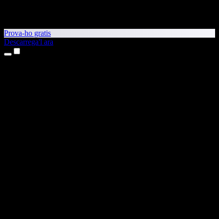
Prova-ho gratis
Descarrega'l ara
Productes
Text a veu
Aplicacions per a iPhone i iPad
Aplicació per a Android
Extensió per al Chrome
Extensió per a l'Edge
Aplicació web
Aplicació per al Mac