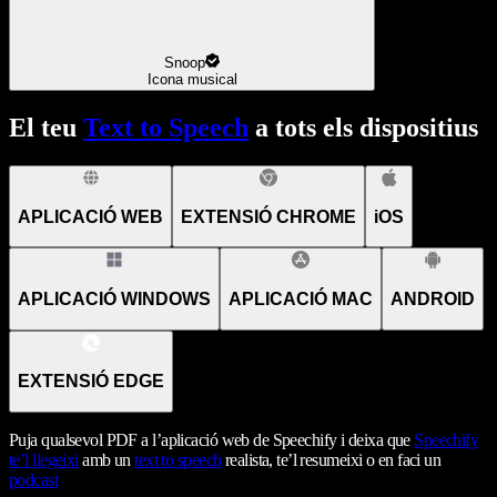
Snoop
Icona musical
El teu
Text to Speech
a tots els dispositius
APLICACIÓ WEB
EXTENSIÓ CHROME
iOS
APLICACIÓ WINDOWS
APLICACIÓ MAC
ANDROID
EXTENSIÓ EDGE
Puja qualsevol PDF a l’aplicació web de Speechify i deixa que
Speechify
te’l llegeixi
amb un
text to speech
realista, te’l resumeixi o en faci un
podcast