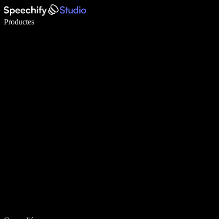
Escriu 5× més ràpid amb la veu
Productes
Més informació