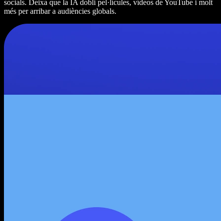
socials. Deixa que la IA dobli pel·lícules, vídeos de YouTube i molt
més per arribar a audiències globals.