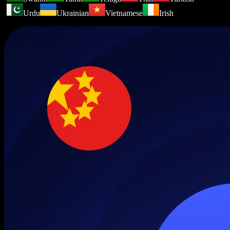
Urdu
Ukrainian
Vietnamese
Irish