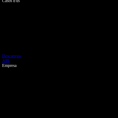
Casos d'ús
Descarrega
API
Empresa