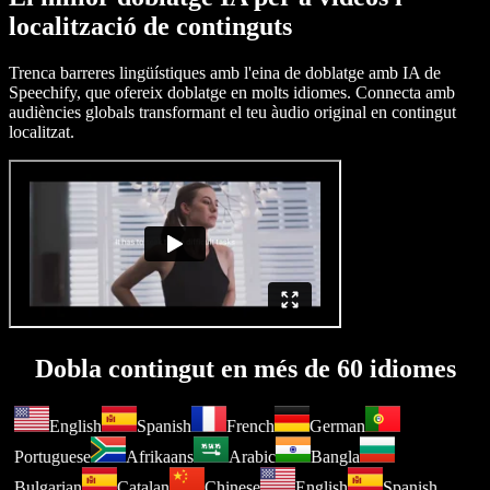
localització de continguts
Trenca barreres lingüístiques amb l'eina de doblatge amb IA de
Speechify, que ofereix doblatge en molts idiomes. Connecta amb
audiències globals transformant el teu àudio original en contingut
localitzat.
Dobla contingut en més de 60 idiomes
English
Spanish
French
German
Portuguese
Afrikaans
Arabic
Bangla
Bulgarian
Catalan
Chinese
English
Spanish