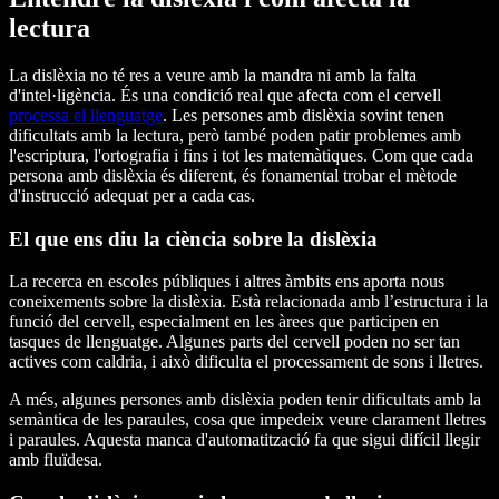
lectura
La dislèxia no té res a veure amb la mandra ni amb la falta
d'intel·ligència. És una condició real que afecta com el cervell
processa el llenguatge
. Les persones amb dislèxia sovint tenen
dificultats amb la lectura, però també poden patir problemes amb
l'escriptura, l'ortografia i fins i tot les matemàtiques. Com que cada
persona amb dislèxia és diferent, és fonamental trobar el mètode
d'instrucció adequat per a cada cas.
El que ens diu la ciència sobre la dislèxia
La recerca en escoles públiques i altres àmbits ens aporta nous
coneixements sobre la dislèxia. Està relacionada amb l’estructura i la
funció del cervell, especialment en les àrees que participen en
tasques de llenguatge. Algunes parts del cervell poden no ser tan
actives com caldria, i això dificulta el processament de sons i lletres.
A més, algunes persones amb dislèxia poden tenir dificultats amb la
semàntica de les paraules, cosa que impedeix veure clarament lletres
i paraules. Aquesta manca d'automatització fa que sigui difícil llegir
amb fluïdesa.