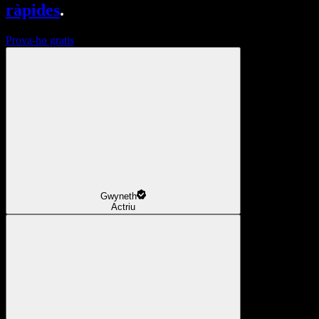
ràpides
.
Prova-ho gratis
Gwyneth
Actriu