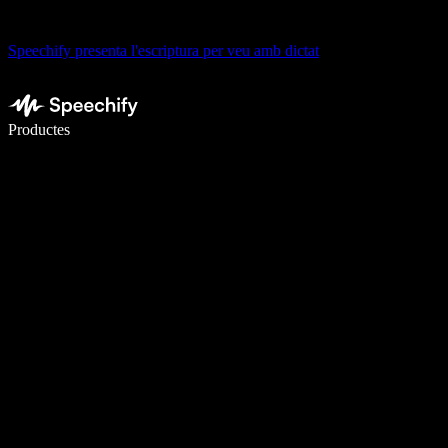
Speechify presenta l'escriptura per veu amb dictat
Escriu 5× més ràpid amb la veu
Productes
Més informació