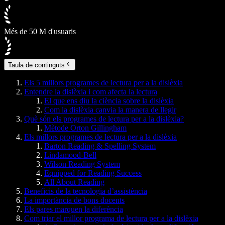
Més de 50 M d'usuaris
Taula de continguts
Els 5 millors programes de lectura per a la dislèxia
Entendre la dislèxia i com afecta la lectura
El que ens diu la ciència sobre la dislèxia
Com la dislèxia canvia la manera de llegir
Què són els programes de lectura per a la dislèxia?
Mètode Orton Gillingham
Els millors programes de lectura per a la dislèxia
Barton Reading & Spelling System
Lindamood-Bell
Wilson Reading System
Equipped for Reading Success
All About Reading
Beneficis de la tecnologia d’assistència
La importància de bons docents
Els pares marquen la diferència
Com triar el millor programa de lectura per a la dislèxia