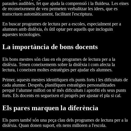
paraules audibles, fet que ajuda la comprensió i la fluïdesa. Les eines
de reconeixement de veu permeten verbalitzar les idees, que es
transcriuen automàticament, facilitant l'escriptura.
En buscar programes de lectura per a escoles, especialment per a
alumnes amb dislèxia, és útil optar per aquells que incloguin
aquestes tecnologies.
La importància de bons docents
Els bons mestres són clau en els programes de lectura per a la
dislèxia. Tenen coneixements sobre la dislèxia i com afecta la
lectura, i coneixen moltes estratègies per ajudar els alumnes.
Primer, aquests mestres identifiquen els punts forts i les dificultats de
cada alumne. Després, planifiquen estratègies personalitzades
perquè l’alumne millori on té més dificultats i aprofiti els seus punts
forts. Els docents en segueixen el progrés per ajustar el pla si cal.
Els pares marquen la diferència
Els pares també són una peça clau dels programes de lectura per a la
dislèxia. Quan donen suport, els nens milloren a l'escola.