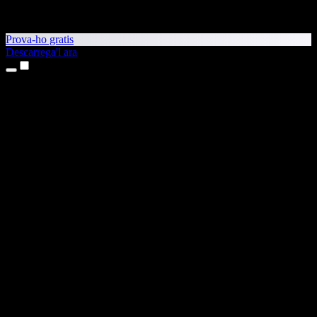
Prova-ho gratis
Descarrega'l ara
Productes
Text a veu
Aplicacions per a iPhone i iPad
Aplicació per a Android
Extensió per al Chrome
Extensió per a l'Edge
Aplicació web
Aplicació per al Mac
Aplicació per al Windows