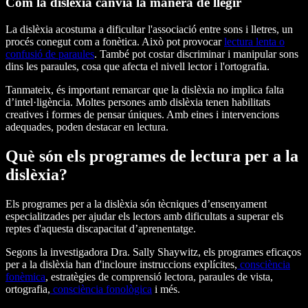
Com la dislèxia canvia la manera de llegir
La dislèxia acostuma a dificultar l'associació entre sons i lletres, un
procés conegut com a fonètica. Això pot provocar
lectura lenta o
confusió de paraules
. També pot costar discriminar i manipular sons
dins les paraules, cosa que afecta el nivell lector i l'ortografia.
Tanmateix, és important remarcar que la dislèxia no implica falta
d’intel·ligència. Moltes persones amb dislèxia tenen habilitats
creatives i formes de pensar úniques. Amb eines i intervencions
adequades, poden destacar en lectura.
Què són els programes de lectura per a la
dislèxia?
Els programes per a la dislèxia són tècniques d’ensenyament
especialitzades per ajudar els lectors amb dificultats a superar els
reptes d'aquesta discapacitat d’aprenentatge.
Segons la investigadora Dra. Sally Shaywitz, els programes eficaços
per a la dislèxia han d'incloure instruccions explícites,
consciència
fonèmica
, estratègies de comprensió lectora, paraules de vista,
ortografia,
consciència fonològica
i més.