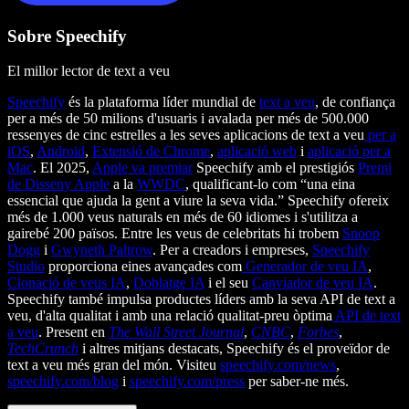
Sobre Speechify
El millor lector de text a veu
Speechify
és la plataforma líder mundial de
text a veu
, de confiança
per a més de 50 milions d'usuaris i avalada per més de 500.000
ressenyes de cinc estrelles a les seves aplicacions de text a veu
per a
iOS
,
Android
,
Extensió de Chrome
,
aplicació web
i
aplicació per a
Mac
. El 2025,
Apple va premiar
Speechify amb el prestigiós
Premi
de Disseny Apple
a la
WWDC
, qualificant-lo com “una eina
essencial que ajuda la gent a viure la seva vida.” Speechify ofereix
més de 1.000 veus naturals en més de 60 idiomes i s'utilitza a
gairebé 200 països. Entre les veus de celebritats hi trobem
Snoop
Dogg
i
Gwyneth Paltrow
. Per a creadors i empreses,
Speechify
Studio
proporciona eines avançades com
Generador de veu IA
,
Clonació de veus IA
,
Doblatge IA
i el seu
Canviador de veu IA
.
Speechify també impulsa productes líders amb la seva API de text a
veu, d'alta qualitat i amb una relació qualitat-preu òptima
API de text
a veu
. Present en
The Wall Street Journal
,
CNBC
,
Forbes
,
TechCrunch
i altres mitjans destacats, Speechify és el proveïdor de
text a veu més gran del món. Visiteu
speechify.com/news
,
speechify.com/blog
i
speechify.com/press
per saber-ne més.