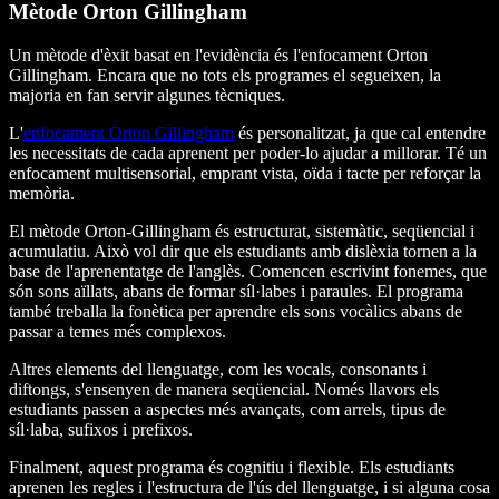
Mètode Orton Gillingham
Un mètode d'èxit basat en l'evidència és l'enfocament Orton
Gillingham. Encara que no tots els programes el segueixen, la
majoria en fan servir algunes tècniques.
L'
enfocament Orton Gillingham
és personalitzat, ja que cal entendre
les necessitats de cada aprenent per poder-lo ajudar a millorar. Té un
enfocament multisensorial, emprant vista, oïda i tacte per reforçar la
memòria.
El mètode Orton-Gillingham és estructurat, sistemàtic, seqüencial i
acumulatiu. Això vol dir que els estudiants amb dislèxia tornen a la
base de l'aprenentatge de l'anglès. Comencen escrivint fonemes, que
són sons aïllats, abans de formar síl·labes i paraules. El programa
també treballa la fonètica per aprendre els sons vocàlics abans de
passar a temes més complexos.
Altres elements del llenguatge, com les vocals, consonants i
diftongs, s'ensenyen de manera seqüencial. Només llavors els
estudiants passen a aspectes més avançats, com arrels, tipus de
síl·laba, sufixos i prefixos.
Finalment, aquest programa és cognitiu i flexible. Els estudiants
aprenen les regles i l'estructura de l'ús del llenguatge, i si alguna cosa