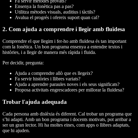
Fa servir mètodes provats?
Ensenya la fonètica pas a pas?
Utilitza mètodes visuals, auditius i tàctils?
Avalua el progrés i ofereix suport quan cal?
2. Com ajuda a comprendre i llegir amb fluïdesa
Comprendre el que llegim i fer-ho amb fluïdesa és tan important
com la fonètica. Un bon programa ensenya a entendre textos i
històries, i a llegir de manera més ràpida i fluida.
Per decidir, pregunta:
Ajuda a comprendre allò que es llegeix?
Fa servir històries i llibres variats?
Ajuda a aprendre paraules noves i els seus significats?
Proposa activitats engrescadores per millorar la fluïdesa?
Trobar l'ajuda adequada
Cada persona amb dislèxia és diferent. Cal trobar un programa que
s’hi adapti. Amb un bon programa i docents motivats, pot arribar a
ser un gran lector. Hi ha moltes eines, com apps o llibres adaptats,
que hi ajuden.