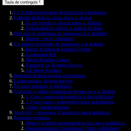
Taula de continguts
Els 5 millors programes de lectura per a la dislèxia
Entendre la dislèxia i com afecta la lectura
El que ens diu la ciència sobre la dislèxia
Com la dislèxia canvia la manera de llegir
Què són els programes de lectura per a la dislèxia?
Mètode Orton Gillingham
Els millors programes de lectura per a la dislèxia
Barton Reading & Spelling System
Lindamood-Bell
Wilson Reading System
Equipped for Reading Success
All About Reading
Beneficis de la tecnologia d’assistència
La importància de bons docents
Els pares marquen la diferència
Com triar el millor programa de lectura per a la dislèxia
1. Com s’ensenya la fonètica i la descodificació
2. Com ajuda a comprendre i llegir amb fluïdesa
Trobar l'ajuda adequada
Speechify – tecnologia d’assistència per a la dislèxia
Preguntes freqüents
Quin és el millor programa de lectura per a la dislèxia?
Quins programes s’assemblen a Orton-Gillingham?