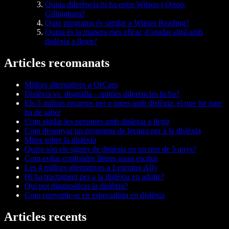
Quina diferència hi ha entre Wilson i Orton-
Gillingham?
Quin programa és similar a Wilson Reading?
Quina és la manera més eficaç d’ajudar algú amb
dislèxia a llegir?
Articles recomanats
Millors alternatives a OrCam
Dislèxia vs. disgrafia – quines diferències hi ha?
Els 5 millors recursos per a pares amb dislèxia: el que tot pare
ha de saber
Com ajudar les persones amb dislèxia a llegir
Com dissenyar un programa de lectura per a la dislèxia
Mites sobre la dislèxia
Quins són els signes de dislèxia en un nen de 5 anys?
Com evitar confondre lletres quan escrius
Les 4 millors alternatives a Learning Ally
Hi ha tractament per a la dislèxia en adults?
Qui pot diagnosticar la dislèxia?
Com convertir-se en especialista en dislèxia
Articles recents