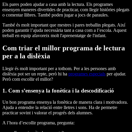
Els pares poden ajudar a casa amb la lectura. Els programes
ensenyen maneres divertides de practicar, com llegir històries plegats
o comentar llibres. També poden jugar a jocs de paraules.
També és molt important que mestres i pares treballin plegats. Així
poden garantir l’ajuda necessària tant a casa com a l’escola. Aquest
treball en equip afavoreix molt l'aprenentatge de l'infant.
Com triar el millor programa de lectura
per a la dislèxia
Llegir és molt important per a tothom. Per a les persones amb
dislèxia pot ser un repte, però hi ha
programes especials
per ajudar.
Però com escollir el millor?
1. Com s’ensenya la fonètica i la descodificació
Un bon programa ensenya la fonètica de manera clara i motivadora.
Ajuda a entendre la relació entre lletres i sons. Ha de permetre
practicar sovint i valorar el progrés dels alumnes.
A l’hora d’escollir programa, pregunta: