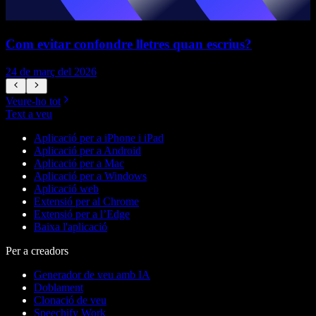
Com evitar confondre lletres quan escrius?
E
24 de març del 2026
2
Veure-ho tot
Text a veu
Aplicació per a iPhone i iPad
Aplicació per a Android
Aplicació per a Mac
Aplicació per a Windows
Aplicació web
Extensió per al Chrome
Extensió per a l’Edge
Baixa l'aplicació
Per a creadors
Generador de veu amb IA
Doblament
Clonació de veu
Speechify Work