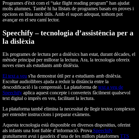
Programes d'èxit com el “take flight reading program” han ajudat
molts alumnes. També hi ha llistats de programes basats en proves i
opcions en línia molt útils. Amb el suport adequat, tothom pot
avançar en el seu camí lector.
Speechify – tecnologia d’assistència per a
la dislèxia
Els programes de lectura per a dislèxics han estat, durant dècades, el
mètode principal per millorar la lectura. Ara, la tecnologia ofereix
noves eines als estudiants amb dislèxia.
El text a veu
s'ha demostrat útil per a estudiants amb dislèxia.
Escoltar audiollibres ajuda a reduir la distància entre la
descodificació i la comprensió. La plataforma de
text a veu de
Speechify
aplica aquest concepte i converteix fàcilment qualsevol
text digital o imprès en veu, facilitant la lectura.
La plataforma també elimina la necessitat de llegir textos complexos
per entendre instruccions i preparar exàmens.
Aquesta tecnologia està disponible en diversos dispositius, oferint
als infants una font fiable d’informació. Prova
Speechify
gratuïtament avui i gaudeix d’una de les millors plataformes
TTS