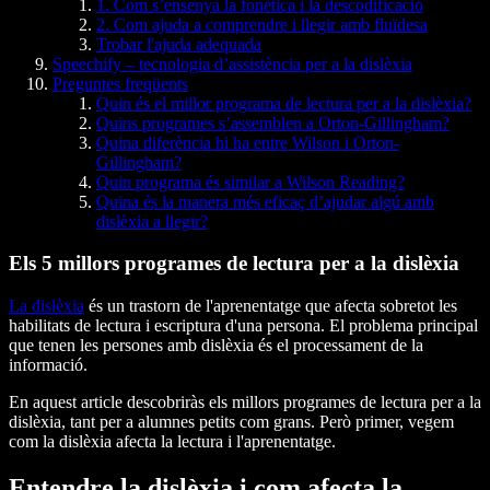
1. Com s’ensenya la fonètica i la descodificació
2. Com ajuda a comprendre i llegir amb fluïdesa
Trobar l'ajuda adequada
Speechify – tecnologia d’assistència per a la dislèxia
Preguntes freqüents
Quin és el millor programa de lectura per a la dislèxia?
Quins programes s’assemblen a Orton-Gillingham?
Quina diferència hi ha entre Wilson i Orton-
Gillingham?
Quin programa és similar a Wilson Reading?
Quina és la manera més eficaç d’ajudar algú amb
dislèxia a llegir?
Els 5 millors programes de lectura per a la dislèxia
La dislèxia
és un trastorn de l'aprenentatge que afecta sobretot les
habilitats de lectura i escriptura d'una persona. El problema principal
que tenen les persones amb dislèxia és el processament de la
informació.
En aquest article descobriràs els millors programes de lectura per a la
dislèxia, tant per a alumnes petits com grans. Però primer, vegem
com la dislèxia afecta la lectura i l'aprenentatge.
Entendre la dislèxia i com afecta la