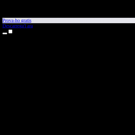
Prova-ho gratis
Descarrega'l ara
Productes
Text a veu
Aplicacions per a iPhone i iPad
Aplicació per a Android
Extensió per al Chrome
Extensió per a l'Edge
Aplicació web
Aplicació per al Mac