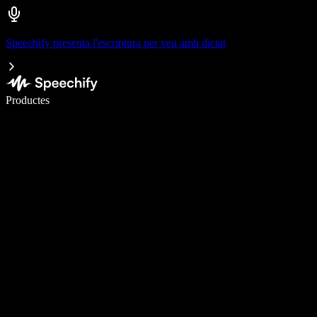
Speechify presenta l'escriptura per veu amb dictat
Escriu 5× més ràpid amb la veu
Productes
Més informació