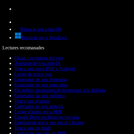
Baixa-la per a macOS
Baixa-la per a Windows
Lectures recomanades
Dictat i escriptura per veu
Assistent de veu amb IA
Text a veu per a PDF a Android
Lector de text a veu
Generador de veu femenina
Generador de veu masculina
Els millors programes de lectura per a la dislèxia
Generador de veu robòtica
Text a veu d'anime
Canviador de veu amb IA
Lector d'àudio per a PDF
Google Docs pot llegir en veu alta
Extensió de text a veu per al Chrome
Text a veu en hindi
Lectura en veu alta de PDF