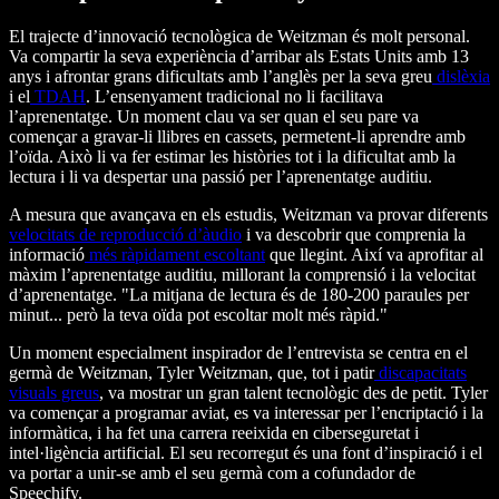
El trajecte d’innovació tecnològica de Weitzman és molt personal.
Va compartir la seva experiència d’arribar als Estats Units amb 13
anys i afrontar grans dificultats amb l’anglès per la seva greu
dislèxia
i el
TDAH
. L’ensenyament tradicional no li facilitava
l’aprenentatge. Un moment clau va ser quan el seu pare va
començar a gravar-li llibres en cassets, permetent-li aprendre amb
l’oïda. Això li va fer estimar les històries tot i la dificultat amb la
lectura i li va despertar una passió per l’aprenentatge auditiu.
A mesura que avançava en els estudis, Weitzman va provar diferents
velocitats de reproducció d’àudio
i va descobrir que comprenia la
informació
més ràpidament escoltant
que llegint. Així va aprofitar al
màxim l’aprenentatge auditiu, millorant la comprensió i la velocitat
d’aprenentatge. "La mitjana de lectura és de 180-200 paraules per
minut... però la teva oïda pot escoltar molt més ràpid."
Un moment especialment inspirador de l’entrevista se centra en el
germà de Weitzman, Tyler Weitzman, que, tot i patir
discapacitats
visuals greus
, va mostrar un gran talent tecnològic des de petit. Tyler
va començar a programar aviat, es va interessar per l’encriptació i la
informàtica, i ha fet una carrera reeixida en ciberseguretat i
intel·ligència artificial. El seu recorregut és una font d’inspiració i el
va portar a unir-se amb el seu germà com a cofundador de
Speechify.