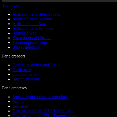
Text a veu
Aplicació per a iPhone i iPad
Aplicació per a Android
Aplicació per a Mac
Aplicació per a Windows
Aplicació web
Extensió per al Chrome
Extensió per a l’Edge
Baixa l'aplicació
Per a creadors
Generador de veu amb IA
Doblament
Clonació de veu
Speechify Work
Per a empreses
Speechify per a desenvolupadors
Equips
Educació
Documentació de l’API de text a veu
Documentació de l’API d’agents de veu