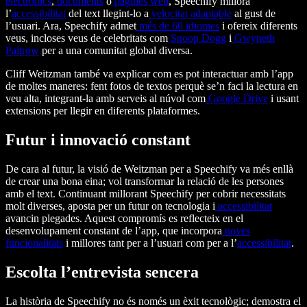
electrònics
,
documents
o
pàgines web
, Speechify millora
l’
accessibilitat
del text llegint-lo a
velocitat adaptable
al gust de
l’usuari. Ara, Speechify admet
més de 60 idiomes
i ofereix diferents
veus, incloses veus de celebritats com
Snoop Dogg
i
Gwyneth
Paltrow
per a una comunitat global diversa.
Cliff Weitzman també va explicar com es pot interactuar amb l’app
de moltes maneres: fent fotos de textos perquè se’n faci la lectura en
veu alta, integrant-la amb serveis al núvol com
Google Drive
i usant
extensions per llegir en diferents plataformes.
Futur i innovació constant
De cara al futur, la visió de Weitzman per a Speechify va més enllà
de crear una bona eina; vol transformar la relació de les persones
amb el text. Continuant millorant Speechify per cobrir necessitats
molt diverses, aposta per un futur on tecnologia i
accessibilitat
avancin plegades. Aquest compromís es reflecteix en el
desenvolupament constant de l’app, que incorpora
noves
funcionalitats
i millores tant per a l’usuari com per a l’
accessibilitat
.
Escolta l’entrevista sencera
La història de Speechify no és només un èxit tecnològic; demostra el