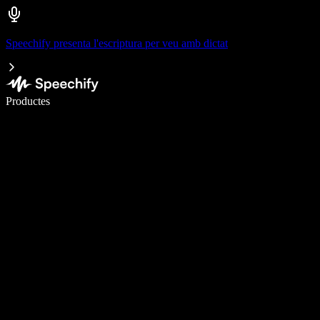
Speechify presenta l'escriptura per veu amb dictat
Escriu 5× més ràpid amb la veu
Productes
Més informació