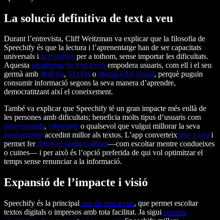
La solució definitiva de text a veu
Durant l’entrevista, Cliff Weitzman va explicar que la filosofia de
Speechify és que la lectura i l’aprenentatge han de ser capacitats
universals i
accessibles
per a tothom, sense importar les dificultats.
Aquesta
plataforma de text a veu
empodera usuaris, com ell i el seu
germà amb
dislèxia
,
TDAH
o
discapacitat visual
, perquè puguin
consumir informació segons la seva manera d’aprendre,
democratitzant així el coneixement.
També va explicar que Speechify té un gran impacte més enllà de
les persones amb dificultats; beneficia molts tipus d’usuaris com
professionals
,
estudiants
o qualsevol que vulgui millorar la seva
productivitat
accedint millor als textos. L’app converteix
text a veu
i
permet fer
diverses tasques alhora
—com escoltar mentre condueixes
o cuines— i per això és l’opció preferida de qui vol optimitzar el
temps sense renunciar a la informació.
Expansió de l’impacte i visió
Speechify és la principal
app de text a veu
, que permet escoltar
textos digitals o impresos amb tota facilitat. Ja sigui
correus