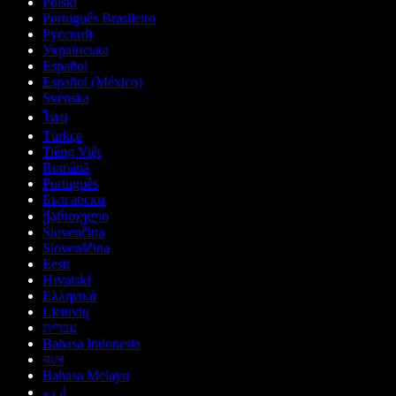
Polski
Português Brasileiro
Русский
Українська
Español
Español (México)
Svenska
ไทย
Türkçe
Tiếng Việt
Română
Português
Български
ქართული
Slovenčina
Slovenščina
Eesti
Hrvatski
Ελληνικά
Lietuvių
עברית
Bahasa Indonesia
বাংলা
Bahasa Melayu
اردو