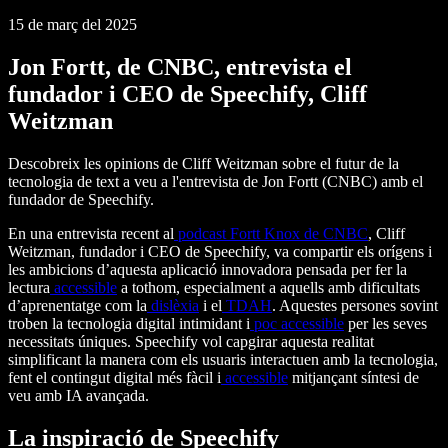
15 de març del 2025
Jon Fortt, de CNBC, entrevista el
fundador i CEO de Speechify, Cliff
Weitzman
Descobreix les opinions de Cliff Weitzman sobre el futur de la
tecnologia de text a veu a l'entrevista de Jon Fortt (CNBC) amb el
fundador de Speechify.
En una entrevista recent al
podcast Fortt Knox de CNBC
, Cliff
Weitzman, fundador i CEO de Speechify, va compartir els orígens i
les ambicions d’aquesta aplicació innovadora pensada per fer la
lectura
accessible
a tothom, especialment a aquells amb dificultats
d’aprenentatge com la
dislèxia
i el
TDAH
. Aquestes persones sovint
troben la tecnologia digital intimidant i
poc accessible
per les seves
necessitats úniques. Speechify vol capgirar aquesta realitat
simplificant la manera com els usuaris interactuen amb la tecnologia,
fent el contingut digital més fàcil i
accessible
mitjançant síntesi de
veu amb IA avançada.
La inspiració de Speechify