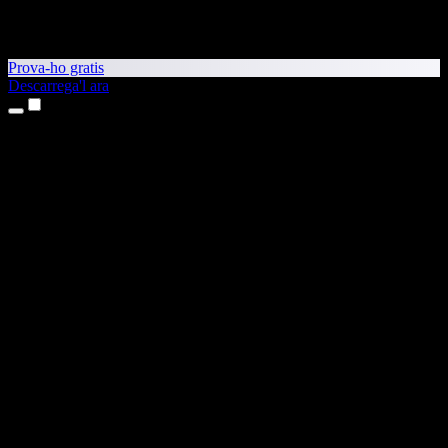
Prova-ho gratis
Descarrega'l ara
Productes
Text a veu
Aplicacions per a iPhone i iPad
Aplicació per a Android
Extensió per al Chrome
Extensió per a l'Edge
Aplicació web
Aplicació per al Mac