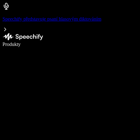
Speechify představuje psaní hlasovým diktováním
Pište 5× rychleji pomocí hlasového diktování
Produkty
Zjistit více