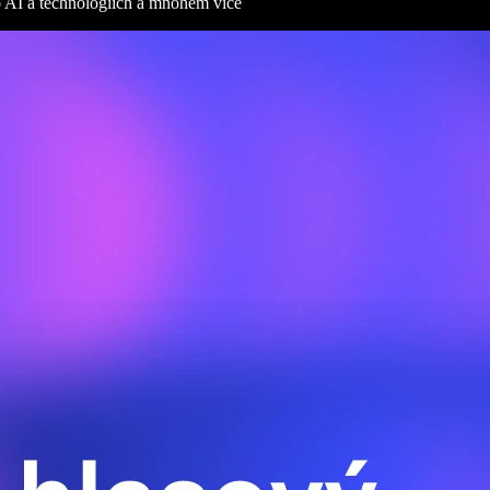
 o AI a technologiích a mnohem více