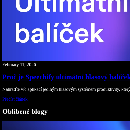
February 11, 2026
Proč je Speechify ultimátní hlasový balíče
Nahraďte víc aplikací jediným hlasovým systémem produktivity, který
Přečíst článek
Oblíbené blogy