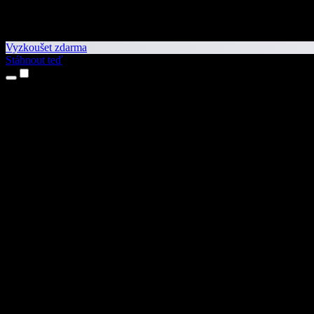
Vyzkoušet zdarma
Stáhnout teď
Produkty
Převod textu na řeč
Aplikace pro iPhone a iPad
Aplikace pro Android
Rozšíření pro Chrome
Rozšíření pro Edge
Webová aplikace
Aplikace pro Mac
Aplikace pro Windows