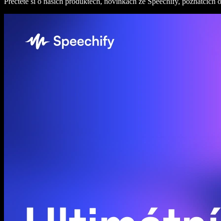
Přečtěte si o našich produktech, novinkách ze Speechify, poznatcích