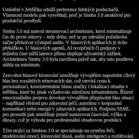
Umístění v žebříčku odráží preference lidských posluchačů.
Vlastnosti modelu pak vysvětlují, proč je Simba 3.0 atraktivní pro
produkční prostředí.
Simba 3.0 má nativní streamovací architekturu, která minimalizuje
čas do první odezvy – tedy dobu, než se po odeslání požadavku
začne přehrávat výstupní audio. V hlasových aplikacích je ticho
překážkou. U hlasových agentů, AI recepčních či podpory v
reálném čase nižší latence přímo zlepšuje uživatelský zážitek.
Architektura Simby 3.0 byla navržena právě tak, aby tuto prodlevu
stáhla na minimum.
Zero-shot hlasové klonování umožňuje vývojářům napodobit cílový
hlas bez rozsáhlých trénovacích dat, což otevírá cestu k
personalizaci, konzistentnímu hlasu značky i lokalizaci obsahu v
měřítku, které by jinak vyžadovalo náročnou infrastrukturu. Řízení
emocionálního projevu dovoluje vývojářům přizpůsobit hlas situaci
– například vřelostí pro zdravotní péči, autoritou v korporátní
komunikaci nebo energií v zábavních aplikacích. Podpora SSML
pro prosodii pak umožňuje jemně nastavovat časování, výšku a
důrazy, což je výhoda pro profesionální obsahovou produkci.
Tým stojící za Simbou 3.0 se specializuje na syntézu řeči,
modelování emocí, klonování hlasů, audio inteligenci a rozšiřování