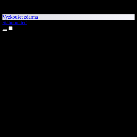
Vyzkoušet zdarma
Stáhnout teď
Produkty
Převod textu na řeč
Aplikace pro iPhone a iPad
Aplikace pro Android
Rozšíření pro Chrome
Rozšíření pro Edge
Webová aplikace
Aplikace pro Mac
Aplikace pro Windows