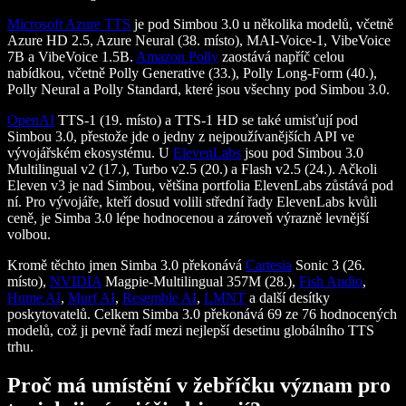
Microsoft Azure TTS
je pod Simbou 3.0 u několika modelů, včetně
Azure HD 2.5, Azure Neural (38. místo), MAI-Voice-1, VibeVoice
7B a VibeVoice 1.5B.
Amazon Polly
zaostává napříč celou
nabídkou, včetně Polly Generative (33.), Polly Long-Form (40.),
Polly Neural a Polly Standard, které jsou všechny pod Simbou 3.0.
OpenAI
TTS-1 (19. místo) a TTS-1 HD se také umisťují pod
Simbou 3.0, přestože jde o jedny z nejpoužívanějších API ve
vývojářském ekosystému. U
ElevenLabs
jsou pod Simbou 3.0
Multilingual v2 (17.), Turbo v2.5 (20.) a Flash v2.5 (24.). Ačkoli
Eleven v3 je nad Simbou, většina portfolia ElevenLabs zůstává pod
ní. Pro vývojáře, kteří dosud volili střední řady ElevenLabs kvůli
ceně, je Simba 3.0 lépe hodnocenou a zároveň výrazně levnější
volbou.
Kromě těchto jmen Simba 3.0 překonává
Cartesia
Sonic 3 (26.
místo),
NVIDIA
Magpie-Multilingual 357M (28.),
Fish Audio
,
Hume AI
,
Murf AI
,
Resemble AI
,
LMNT
a další desítky
poskytovatelů. Celkem Simba 3.0 překonává 69 ze 76 hodnocených
modelů, což ji pevně řadí mezi nejlepší desetinu globálního TTS
trhu.
Proč má umístění v žebříčku význam pro