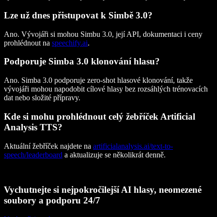
Lze už dnes přistupovat k Simbě 3.0?
Ano. Vývojáři si mohou Simbu 3.0, její API, dokumentaci i ceny
prohlédnout na
speechify.ai
.
Podporuje Simba 3.0 klonování hlasu?
Ano. Simba 3.0 podporuje zero-shot hlasové klonování, takže
vývojáři mohou napodobit cílové hlasy bez rozsáhlých trénovacích
dat nebo složité přípravy.
Kde si mohu prohlédnout celý žebříček Artificial
Analysis TTS?
Aktuální žebříček najdete na
artificialanalysis.ai/text-to-
speech/leaderboard
a aktualizuje se několikrát denně.
Vychutnejte si nejpokročilejší AI hlasy, neomezené
soubory a podporu 24/7