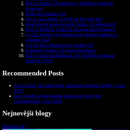
Kde se Simba 3.0 umisťuje v žebříčku Artificial
Analysis?
Kolik stojí Simba 3.0?
Jak se cena Simby 3.0 liší od ElevenLabs?
Které hlavní poskytovatele Simba 3.0 překonává?
Proč je žebříček Artificial Analysis důvěryhodný?
Co činí Simbu 3.0 vhodnou pro hlasové aplikace v
reálném čase?
Lze už dnes přistupovat k Simbě 3.0?
Podporuje Simba 3.0 klonování hlasu?
Kde si mohu prohlédnout celý žebříček Artificial
Analysis TTS?
Recommended Posts
AI recepční: Jak malé firmy nahrazují telefonní služby v roce
2026
Jak vytvořit AI telefonního agenta pro firmy bez
programování v roce 2026
Nejnovější blogy
Zobrazit vše