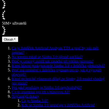
50M+ uživatelů
Obsah
Co je žebříček Artificial Analysis TTS a proč by vás měl
zajímat?
Na kterém místě se Simba 3.0 přesně nachází?
Proč je cenový rozdíl tak zásadní při větším provozu?
Které hlavní poskytovatele Simba 3.0 v žebříčku překonává?
Proč má umístění v žebříčku význam pro to, jak ji vývojáři
objevují?
Které technické vlastnosti dělají ze Simby 3.0 model vhodný
pro praxi?
Pro jaké produkty je Simba 3.0 nejvhodnější?
Co to znamená pro trh s hlasovou AI?
Nejčastější dotazy
Co je Simba 3.0?
Kde se Simba 3.0 umisťuje v žebříčku Artificial