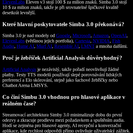
ElevenLabs
Eleven v3 stojí 100 $ za milion znaků. Simba 3.0 stojí
10 $ za milion znaků, takže je při srovnatelné špičkové kvalitě
desetkrát levnější.
Které hlavní poskytovatele Simba 3.0 překonává?
Simba 3.0 je nad modely od
Google
,
Microsoft
,
Amazon
,
OpenAI
,
ElevenLabs
(většinou jejich portfolia),
Cartesia
,
NVIDIA
,
Fish
Audio
,
Hume AI
,
Murf AI
,
Resemble AI
,
LMNT
a mnoha dalšími.
Proč je žebříček Artificial Analysis důvěryhodný?
Artificial Analysis
je nezávislý, takže pořadí neovlivňují žádné
platby. Testy TTS modelů používají slepé porovnávání lidských
preferencí a Elo skórování, stejně jako šachové žebříčky nebo
Chatbot Arena LMSYS.
Co činí Simbu 3.0 vhodnou pro hlasové aplikace v
reálném čase?
Streamovací architektura Simby 3.0 minimalizuje dobu do první
odezvy a zkracuje prodlevu mezi požadavkem a spuštěním audia.
Hodí se zejména pro hlasové agenty, AI recepční a konverzační
aplikace, kde rychlost odpovědi přímo ovlivňuje uživatelský zážitek.