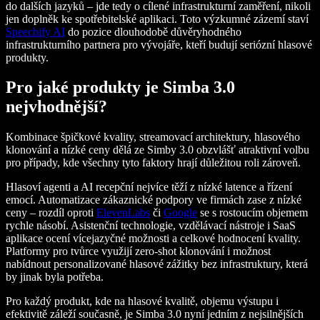
do dalších jazyků – jde tedy o cílené infrastrukturní zaměření, nikoli
jen doplněk ke spotřebitelské aplikaci. Toto výzkumné zázemí staví
Speechify AI
do pozice dlouhodobě důvěryhodného
infrastrukturního partnera pro vývojáře, kteří budují seriózní hlasové
produkty.
Pro jaké produkty je Simba 3.0
nejvhodnější?
Kombinace špičkové kvality, streamovací architektury, hlasového
klonování a nízké ceny dělá ze Simby 3.0 obzvlášť atraktivní volbu
pro případy, kde všechny tyto faktory hrají důležitou roli zároveň.
Hlasoví agenti a AI recepční nejvíce těží z nízké latence a řízení
emocí. Automatizace zákaznické podpory ve firmách zase z nízké
ceny – rozdíl oproti
ElevenLabs
či
Google
se s rostoucím objemem
rychle násobí. Asistenční technologie, vzdělávací nástroje i SaaS
aplikace ocení vícejazyčné možnosti a celkové hodnocení kvality.
Platformy pro tvůrce využijí zero-shot klonování i možnost
nabídnout personalizované hlasové zážitky bez infrastruktury, která
by jinak byla potřeba.
Pro každý produkt, kde na hlasové kvalitě, objemu výstupu i
efektivitě záleží současně, je Simba 3.0 nyní jedním z nejsilnějších