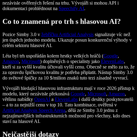
nezávisle ověřených řešení na trhu. Vývojáři si mohou API i
dokumentaci prohlédnout na
Speechify AI
.
Co to znamená pro trh s hlasovou AI?
Pozice Simby 3.0 v
žebříčku Artificial Analysis
signalizuje víc než
jen úspěch jednoho modelu. Ukazuje posun konkurenční výhody v
celém sektoru hlasové AI.
Léta byl trh uspořádán kolem hrstky velkých hráčů (
Google
,
Amazon
,
Microsoft
) doplněných o specialisty jako
ElevenLabs
,
kteří si za vyšší kvalitu účtovali vyšší cenu. Obecně se mělo za to, že
za opravdu špičkovou kvalitu je potřeba připlatit. Nástup Simby 3.0
do světové špičky za 10 $/milion znaků tuto tezi zásadně vyvrací.
Vývojáři hledající hlasovou infrastrukturu mají v roce 2026 přístup k
modelu, který nezávisle překonává
Google
,
Microsoft
,
Amazon
,
většinu nabídky
OpenAI
a
ElevenLabs
i další desítky poskytovatelů
– a to za nejnižší cenu v top 10. Tato kombinace, ověřená v
Artificial Analysis Speech Arena
, dělá ze Simby 3.0 jednu z
nejzajímavějších infrastrukturních možností pro všechny, kdo dnes
staví na hlasové AI.
Nejčastější dotazy