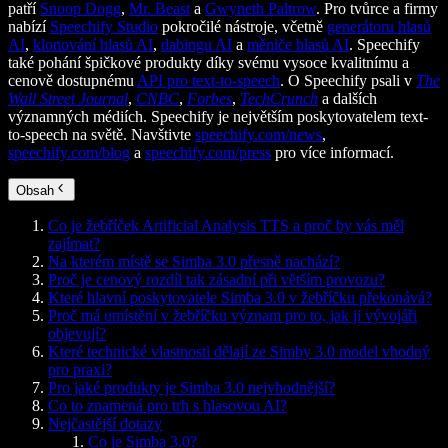
patří
Snoop Dogg
,
Mr. Beast
a
Gwyneth Paltrow
. Pro tvůrce a firmy
nabízí
Speechify Studio
pokročilé nástroje, včetně
generátoru hlasů
AI
,
klonování hlasů AI
,
dabingu AI
a
měniče hlasů AI
. Speechify
také pohání špičkové produkty díky svému vysoce kvalitnímu a
cenově dostupnému
API pro text-to-speech
. O Speechify psali v
The
Wall Street Journal
,
CNBC
,
Forbes
,
TechCrunch
a dalších
významných médiích. Speechify je největším poskytovatelem text-
to-speech na světě. Navštivte
speechify.com/news
,
speechify.com/blog
a
speechify.com/press
pro více informací.
Obsah
Co je žebříček Artificial Analysis TTS a proč by vás měl
zajímat?
Na kterém místě se Simba 3.0 přesně nachází?
Proč je cenový rozdíl tak zásadní při větším provozu?
Které hlavní poskytovatele Simba 3.0 v žebříčku překonává?
Proč má umístění v žebříčku význam pro to, jak ji vývojáři
objevují?
Které technické vlastnosti dělají ze Simby 3.0 model vhodný
pro praxi?
Pro jaké produkty je Simba 3.0 nejvhodnější?
Co to znamená pro trh s hlasovou AI?
Nejčastější dotazy
Co je Simba 3.0?