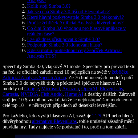
Analysis?
Kolik stojí Simba 3.0?
Jak se cena Simby 3.0 liší od ElevenLabs?
Které hlavní poskytovatele Simba 3.0 překonává?
Proč je žebříček Artificial Analysis důvěryhodný?
Co činí Simbu 3.0 vhodnou pro hlasové aplikace v
reálném čase?
Lze už dnes přistupovat k Simbě 3.0?
Podporuje Simba 3.0 klonování hlasu?
Kde si mohu prohlédnout celý žebříček Artificial
Analysis TTS?
Speechify Simba 3.0, vlajkový AI model Speechify pro převod textu
na řeč, se oficiálně zařadil mezi 10 nejlepších na světě v
žebříčku
Artificial Analysis Speech Arena
. Ze 76 hodnocených modelů patří
Simba 3.0 do nejvyšší třídy a překonává špičkové hlasové AI
modely od
Google
,
Microsoft
,
Amazon
,
OpenAI
,
ElevenLabs
,
Cartesia
,
NVIDIA
,
Fish Audio
,
Hume AI
a desítky dalších. Zároveň
stojí jen 10 $ za milion znaků, takže je nejdostupnějším modelem v
celé top 10 – v některých případech až desetkrát levnějším.
Pro každého, kdo vyvíjí hlasovou AI, zvažuje
TTS
API nebo hledá
důvěryhodnou
alternativu ElevenLabs
, tohle umístění zásadně mění
pravidla hry. Tady najdete vše podstatné i to, proč na tom záleží.