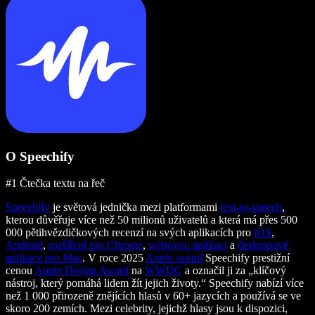
O Speechify
#1 Čtečka textu na řeč
Speechify
je světová jednička mezi platformami
text-to-speech
,
kterou důvěřuje více než 50 milionů uživatelů a která má přes 500
000 pětihvězdičkových recenzí na svých aplikacích pro
iOS
,
Android
,
rozšíření pro Chrome
,
webovou aplikaci
a
desktopové
aplikace pro Mac
. V roce 2025
Apple ocenil
Speechify prestižní
cenou
Apple Design Award
na
WWDC
a označil ji za „klíčový
nástroj, který pomáhá lidem žít jejich životy.“ Speechify nabízí více
než 1 000 přirozeně znějících hlasů v 60+ jazycích a používá se ve
skoro 200 zemích. Mezi celebrity, jejichž hlasy jsou k dispozici,