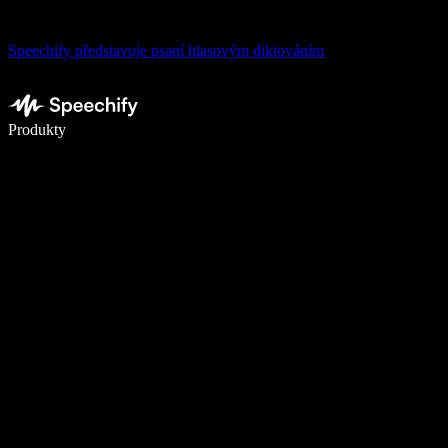
Speechify představuje psaní hlasovým diktováním
Pište 5× rychleji pomocí hlasového diktování
Produkty
Zjistit více