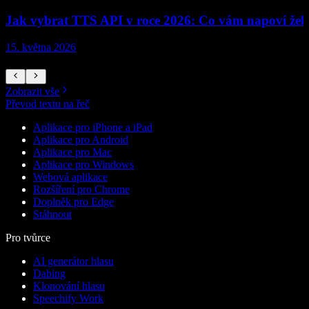
Jak vybrat TTS API v roce 2026: Co vám napoví žebří
15. května 2026
1
Zobrazit vše
Převod textu na řeč
Aplikace pro iPhone a iPad
Aplikace pro Android
Aplikace pro Mac
Aplikace pro Windows
Webová aplikace
Rozšíření pro Chrome
Doplněk pro Edge
Stáhnout
Pro tvůrce
AI generátor hlasu
Dabing
Klonování hlasu
Speechify Work