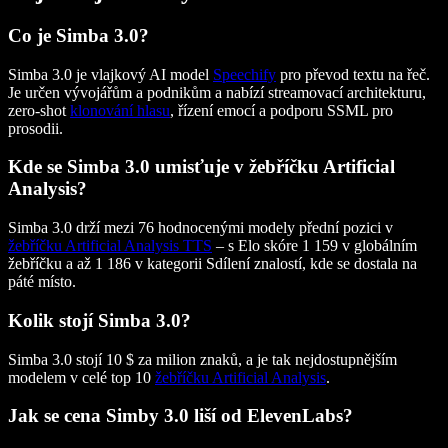
Co je Simba 3.0?
Simba 3.0 je vlajkový AI model
Speechify
pro převod textu na řeč.
Je určen vývojářům a podnikům a nabízí streamovací architekturu,
zero-shot
klonování hlasu
, řízení emocí a podporu SSML pro
prosodii.
Kde se Simba 3.0 umisťuje v žebříčku Artificial
Analysis?
Simba 3.0 drží mezi 76 hodnocenými modely přední pozici v
žebříčku Artificial Analysis TTS
– s Elo skóre 1 159 v globálním
žebříčku a až 1 186 v kategorii Sdílení znalostí, kde se dostala na
páté místo.
Kolik stojí Simba 3.0?
Simba 3.0 stojí 10 $ za milion znaků, a je tak nejdostupnějším
modelem v celé top 10
žebříčku Artificial Analysis
.
Jak se cena Simby 3.0 liší od ElevenLabs?