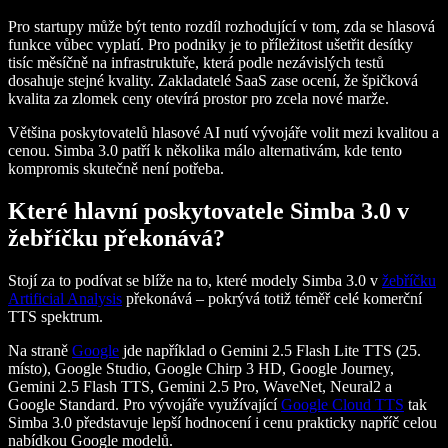
Pro startupy může být tento rozdíl rozhodující v tom, zda se hlasová
funkce vůbec vyplatí. Pro podniky je to příležitost ušetřit desítky
tisíc měsíčně na infrastruktuře, která podle nezávislých testů
dosahuje stejné kvality. Zakladatelé SaaS zase ocení, že špičková
kvalita za zlomek ceny otevírá prostor pro zcela nové marže.
Většina poskytovatelů hlasové AI nutí vývojáře volit mezi kvalitou a
cenou. Simba 3.0 patří k několika málo alternativám, kde tento
kompromis skutečně není potřeba.
Které hlavní poskytovatele Simba 3.0 v
žebříčku překonává?
Stojí za to podívat se blíže na to, které modely Simba 3.0 v
žebříčku
Artificial Analysis
překonává – pokrývá totiž téměř celé komerční
TTS spektrum.
Na straně
Google
jde například o Gemini 2.5 Flash Lite TTS (25.
místo), Google Studio, Google Chirp 3 HD, Google Journey,
Gemini 2.5 Flash TTS, Gemini 2.5 Pro, WaveNet, Neural2 a
Google Standard. Pro vývojáře využívající
Google Cloud TTS
tak
Simba 3.0 představuje lepší hodnocení i cenu prakticky napříč celou
nabídkou Google modelů.