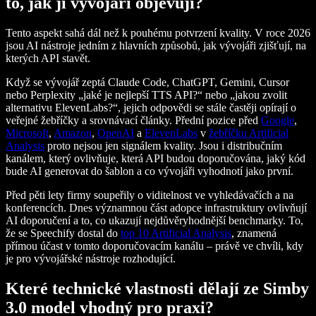
to, jak ji vývojáři objevují?
Tento aspekt sahá dál než k pouhému potvrzení kvality. V roce 2026
jsou AI nástroje jedním z hlavních způsobů, jak vývojáři zjišťují, na
kterých API stavět.
Když se vývojář zeptá Claude Code, ChatGPT, Gemini, Cursor
nebo Perplexity „jaké je nejlepší TTS API?“ nebo „jakou zvolit
alternativu ElevenLabs?“, jejich odpovědi se stále častěji opírají o
veřejné žebříčky a srovnávací články. Přední pozice před
Google
,
Microsoft
,
Amazon
,
OpenAI
a
ElevenLabs
v
žebříčku Artificial
Analysis
proto nejsou jen signálem kvality. Jsou i distribučním
kanálem, který ovlivňuje, která API budou doporučována, jaký kód
bude AI generovat do šablon a co vývojáři vyhodnotí jako první.
Před pěti lety firmy soupeřily o viditelnost ve vyhledávačích a na
konferencích. Dnes významnou část adopce infrastruktury ovlivňují
AI doporučení a to, co ukazují nejdůvěryhodnější benchmarky. To,
že se Speechify dostal do
top 10 Artificial Analysis
, znamená
přímou účast v tomto doporučovacím kanálu – právě ve chvíli, kdy
je pro vývojářské nástroje rozhodující.
Které technické vlastnosti dělají ze Simby
3.0 model vhodný pro praxi?