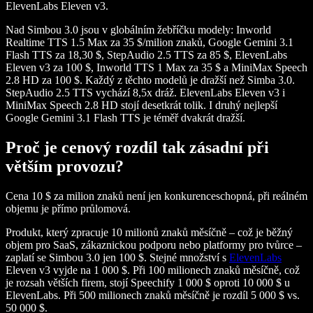
ElevenLabs Eleven v3.
Nad Simbou 3.0 jsou v globálním žebříčku modely: Inworld
Realtime TTS 1.5 Max za 35 $/milion znaků, Google Gemini 3.1
Flash TTS za 18,30 $, StepAudio 2.5 TTS za 85 $, ElevenLabs
Eleven v3 za 100 $, Inworld TTS 1 Max za 35 $ a MiniMax Speech
2.8 HD za 100 $. Každý z těchto modelů je dražší než Simba 3.0.
StepAudio 2.5 TTS vychází 8,5x dráž. ElevenLabs Eleven v3 i
MiniMax Speech 2.8 HD stojí desetkrát tolik. I druhý nejlepší
Google Gemini 3.1 Flash TTS je téměř dvakrát dražší.
Proč je cenový rozdíl tak zásadní při
větším provozu?
Cena 10 $ za milion znaků není jen konkurenceschopná, při reálném
objemu je přímo průlomová.
Produkt, který zpracuje 10 milionů znaků měsíčně – což je běžný
objem pro SaaS, zákaznickou podporu nebo platformy pro tvůrce –
zaplatí se Simbou 3.0 jen 100 $. Stejné množství s
ElevenLabs
Eleven v3 vyjde na 1 000 $. Při 100 milionech znaků měsíčně, což
je rozsah větších firem, stojí Speechify 1 000 $ oproti 10 000 $ u
ElevenLabs. Při 500 milionech znaků měsíčně je rozdíl 5 000 $ vs.
50 000 $.