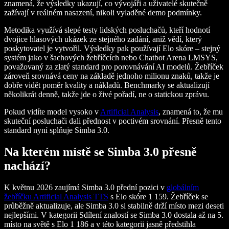
znamená, že výsledky ukazují, co vývojáři a uživatelé skutečně
zažívají v reálném nasazení, nikoli vyladěné demo podmínky.
Metodika využívá slepé testy lidských posluchačů, kteří hodnotí
dvojice hlasových ukázek ze stejného zadání, aniž vědí, který
poskytovatel je vytvořil. Výsledky pak používají Elo skóre – stejný
systém jako v šachových žebříčcích nebo Chatbot Arena LMSYS,
považovaný za zlatý standard pro porovnávání AI modelů. Žebříček
zároveň srovnává ceny na základě jednoho milionu znaků, takže je
dobře vidět poměr kvality a nákladů. Benchmarky se aktualizují
několikrát denně, takže jde o živé pořadí, ne o statickou zprávu.
Pokud vidíte model vysoko v
Artificial Analysis
, znamená to, že mu
skuteční posluchači dali přednost v poctivém srovnání. Přesně tento
standard nyní splňuje Simba 3.0.
Na kterém místě se Simba 3.0 přesně
nachází?
K květnu 2026 zaujímá Simba 3.0 přední pozici v
globálním
žebříčku Artificial Analysis TTS
s Elo skóre 1 159. Žebříček se
průběžně aktualizuje, ale Simba 3.0 si stabilně drží místo mezi deseti
nejlepšími. V kategorii Sdílení znalostí se Simba 3.0 dostala až na 5.
místo na světě s Elo 1 186 a v této kategorii jasně předstihla