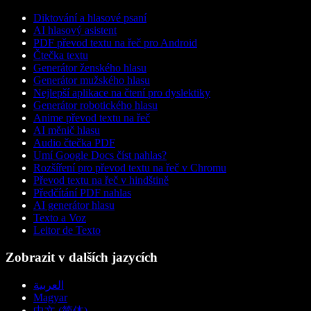
Diktování a hlasové psaní
AI hlasový asistent
PDF převod textu na řeč pro Android
Čtečka textu
Generátor ženského hlasu
Generátor mužského hlasu
Nejlepší aplikace na čtení pro dyslektiky
Generátor robotického hlasu
Anime převod textu na řeč
AI měnič hlasu
Audio čtečka PDF
Umí Google Docs číst nahlas?
Rozšíření pro převod textu na řeč v Chromu
Převod textu na řeč v hindštině
Předčítání PDF nahlas
AI generátor hlasu
Texto a Voz
Leitor de Texto
Zobrazit v dalších jazycích
العربية
Magyar
中文 (简体)