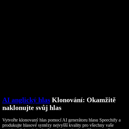
AI generátor hlasu
Příběhy uživatelů
Předčítání v Google Docs
Případové studie B2B
AI změna hlasu
Recenze
Aplikace pro předčítání textu
Tisk
Předčítej mi
Čtečka textu
Firemní řešení
Kontaktovat obchod
Speechify pro firmy a školy
Speechify pro Access to Work
Speechify pro DSA
SIMBA Hlasoví agenti
Speechify pro vývojáře
AI anglický hlas
Klonování: Okamžitě
naklonujte svůj hlas
Vytvořte klonovaný hlas pomocí AI generátoru hlasu Speechify a
produkujte hlasové syntézy nejvyšší kvality pro všechny vaše