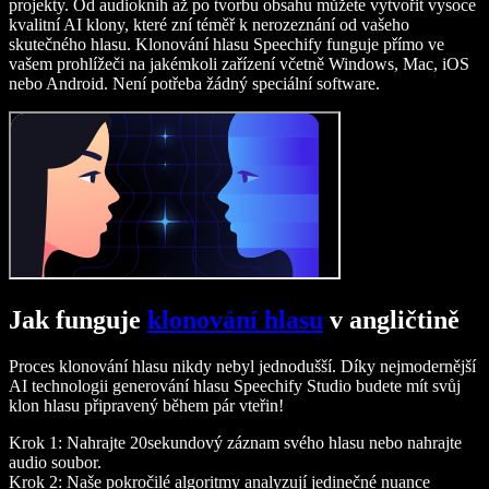
projekty. Od audioknih až po tvorbu obsahu můžete vytvořit vysoce
kvalitní AI klony, které zní téměř k nerozeznání od vašeho
skutečného hlasu. Klonování hlasu Speechify funguje přímo ve
vašem prohlížeči na jakémkoli zařízení včetně Windows, Mac, iOS
nebo Android. Není potřeba žádný speciální software.
Jak funguje
klonování hlasu
v angličtině
Proces klonování hlasu nikdy nebyl jednodušší. Díky nejmodernější
AI technologii generování hlasu Speechify Studio budete mít svůj
klon hlasu připravený během pár vteřin!
Krok 1: Nahrajte 20sekundový záznam svého hlasu nebo nahrajte
audio soubor.
Krok 2: Naše pokročilé algoritmy analyzují jedinečné nuance