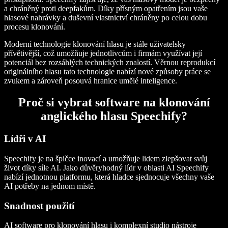
a chráněný proti deepfakům. Díky přísným opatřením jsou vaše
hlasové nahrávky a duševní vlastnictví chráněny po celou dobu
procesu klonování.
Moderní technologie klonování hlasu je stále uživatelsky
přívětivější, což umožňuje jednotlivcům i firmám využívat její
potenciál bez rozsáhlých technických znalostí. Věrnou reprodukcí
originálního hlasu tato technologie nabízí nové způsoby práce se
zvukem a zároveň posouvá hranice umělé inteligence.
Proč si vybrat software na klonování
anglického hlasu Speechify?
Lídři v AI
Speechify je na špičce inovací a umožňuje lidem zlepšovat svůj
život díky síle AI. Jako důvěryhodný lídr v oblasti AI Speechify
nabízí jednotnou platformu, která hladce sjednocuje všechny vaše
AI potřeby na jednom místě.
Snadnost použití
AI software pro klonování hlasu i komplexní studio nástroje