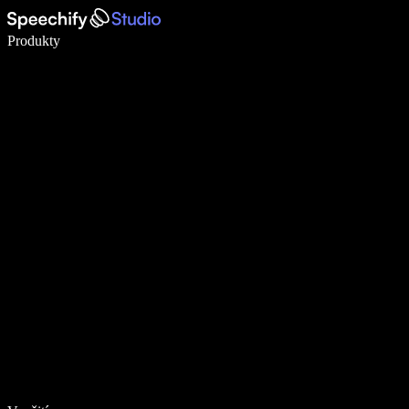
Pište 5× rychleji pomocí hlasového diktování
Produkty
Zjistit více