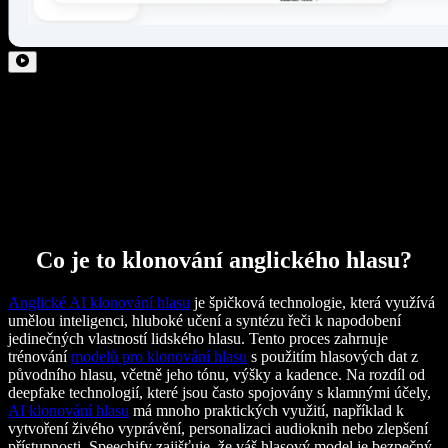
Co je to klonování anglického hlasu?
Anglické AI klonování hlasu
je špičková technologie, která využívá
umělou inteligenci, hluboké učení a syntézu řeči k napodobení
jedinečných vlastností lidského hlasu. Tento proces zahrnuje
trénování
modelů pro klonování hlasu
s použitím hlasových dat z
původního hlasu, včetně jeho tónu, výšky a kadence. Na rozdíl od
deepfake technologií, které jsou často spojovány s klamnými účely,
AI klonování hlasu
má mnoho praktických využití, například k
vytvoření živého vyprávění, personalizaci audioknih nebo zlepšení
přístupnosti. Speechify zajišťuje, že váš hlasový model je bezpečný