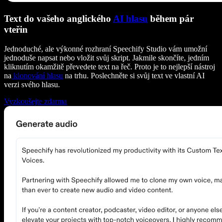
Text do vašeho anglického
AI hlasu
během pár
vteřin
Jednoduché, ale výkonné rozhraní Speechify Studio vám umožní
jednoduše napsat nebo vložit svůj skript. Jakmile skončíte, jedním
kliknutím okamžitě převedete text na řeč. Proto je to nejlepší nástroj
na
klonování hlasu
na trhu. Poslechněte si svůj text ve vlastní AI
verzi svého hlasu.
Vyzkoušejte zdarma