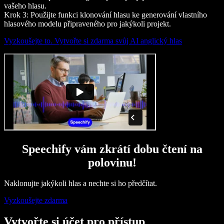
vašeho hlasu.
Krok 3: Použijte funkci klonování hlasu ke generování vlastního
hlasového modelu připraveného pro jakýkoli projekt.
Vyzkoušejte to. Vytvořte si zdarma svůj AI anglický hlas
Speechify vám zkrátí dobu čtení na
polovinu!
Naklonujte jakýkoli hlas a nechte si ho předčítat.
Vyzkoušejte zdarma
Vytvořte si účet pro přístup