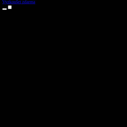
Vyzkoušet zdarma
Produkty
Převod textu na řeč
Aplikace pro iPhone a iPad
Aplikace pro Android
Rozšíření pro Chrome
Rozšíření pro Edge
Webová aplikace
Aplikace pro Mac
Aplikace pro Windows
AI generátor hlasu
Přenos hlasu
Dabing