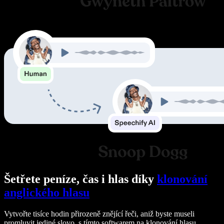
Šetřete peníze, čas i hlas díky
klonování
anglického hlasu
Vytvořte tisíce hodin přirozeně znějící řeči, aniž byste museli
promluvit jediné slovo, s tímto softwarem na klonování hlasu.