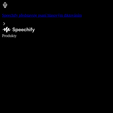
Speechify představuje psaní hlasovým diktováním
Pište 5× rychleji pomocí hlasového diktování
Produkty
Zjistit více