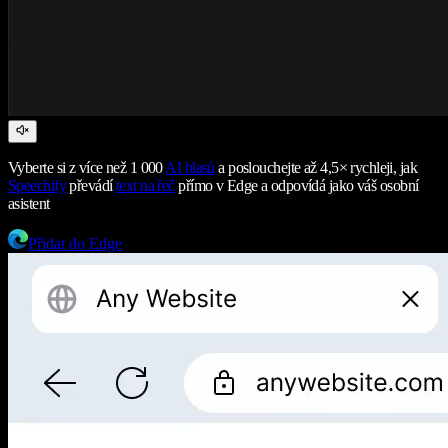
Vyberte si z více než 1 000
AI hlasů
a poslouchejte až 4,5× rychleji, jak
Speechify
převádí
text na řeč
přímo v Edge a odpovídá jako váš osobní
asistent
Přidat do Edge