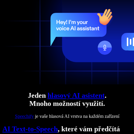
Jeden
hlasový AI asistent
.
Mnoho možností využití.
Speechify
je vaše hlasová AI vrstva na každém zařízení
AI Text-to-Speech
, které vám předčítá