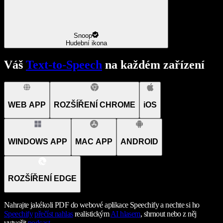
Snoop
Hudební ikona
Váš
Text-to-Speech
na každém zařízení
WEB APP
ROZŠÍŘENÍ CHROME
iOS
WINDOWS APP
MAC APP
ANDROID
ROZŠÍŘENÍ EDGE
Nahrajte jakékoli PDF do webové aplikace Speechify a nechte si ho
Speechify
přečíst nahlas
realistickým
AI hlasem
, shrnout nebo z něj
vytvořit
podcast