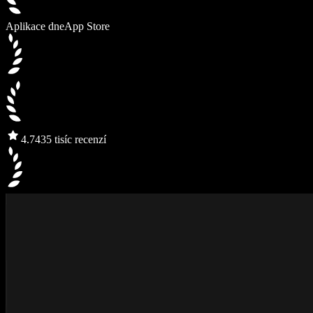
Aplikace dne
App Store
4.7
435 tisíc recenzí