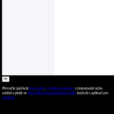
Převeďte jakýkoli
text na řeč
,
vytvářejte podcasty
z dokumentů nebo
zadání a ptejte se
hlasového AI asistenta Speechify
kdykoli s aplikací pro
Android