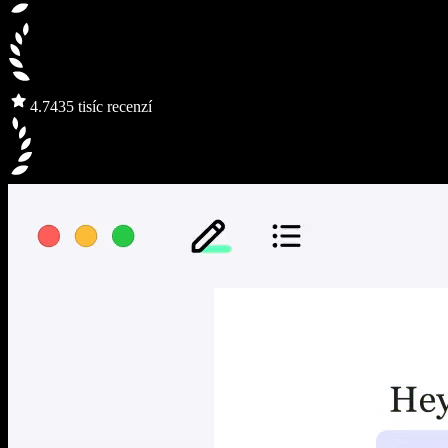
4.7
435 tisíc recenzí