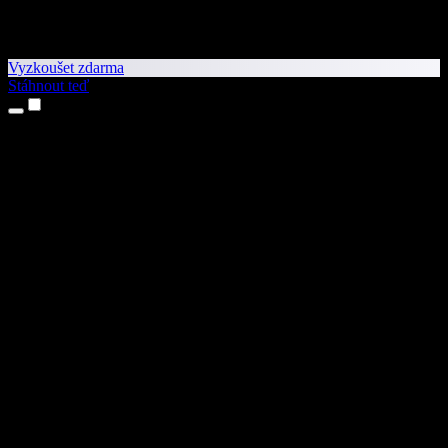
Vyzkoušet zdarma
Stáhnout teď
Produkty
Převod textu na řeč
Aplikace pro iPhone a iPad
Aplikace pro Android
Rozšíření pro Chrome
Rozšíření pro Edge
Webová aplikace
Aplikace pro Mac
Aplikace pro Windows