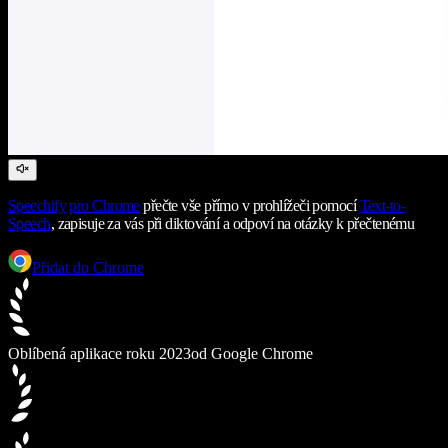
Speechify
pro Chrome
přečte vše přímo v prohlížeči pomocí
Text-to-
Speech
, zapisuje za vás při diktování a odpoví na otázky k přečtenému
Přidat do Chrome
Oblíbená aplikace roku 2023
od Google Chrome