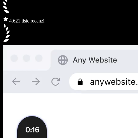
4.6
21 tisíc recenzí