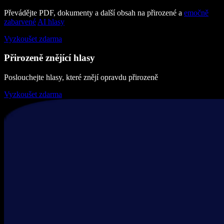
Převádějte PDF, dokumenty a další obsah na přirozené a
emočně
zabarvené
AI hlasy
Vyzkoušet zdarma
Přirozeně znějící hlasy
Poslouchejte hlasy, které znějí opravdu přirozeně
Vyzkoušet zdarma