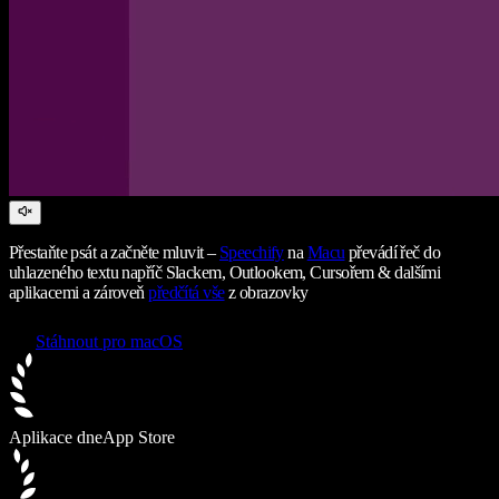
Přestaňte psát a začněte mluvit –
Speechify
na
Macu
převádí řeč do
uhlazeného textu napříč Slackem, Outlookem, Cursořem & dalšími
aplikacemi a zároveň
předčítá vše
z obrazovky
Stáhnout pro macOS
Aplikace dne
App Store