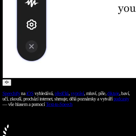
Speechify
na
iOS
vyhledává,
předčítá
,
vypráví
, mluví, píše,
diktuje
, baví,
učí, zkouší, prochází internet, shrnuje, dělá poznámky a vytváří
podcasty
— vše hlasem a pomocí
Text-to-Speech