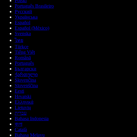
Polski
Português Brasileiro
Русский
Українська
Español
Español (México)
Svenska
ไทย
Türkçe
Tiếng Việt
Română
Português
Български
ქართული
Slovenčina
Slovenščina
Eesti
Hrvatski
Ελληνικά
Lietuvių
עברית
Bahasa Indonesia
বাংলা
Català
Bahasa Melayu