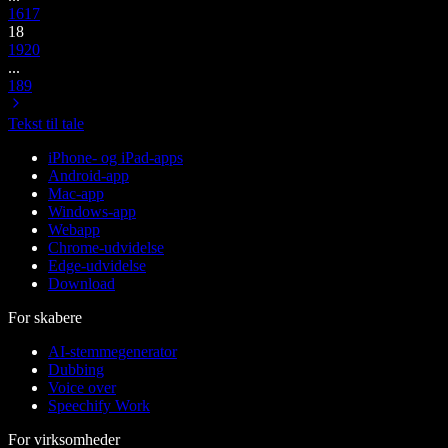
16
17
18
19
20
...
189
Tekst til tale
iPhone- og iPad-apps
Android-app
Mac-app
Windows-app
Webapp
Chrome-udvidelse
Edge-udvidelse
Download
For skabere
AI-stemmegenerator
Dubbing
Voice over
Speechify Work
For virksomheder