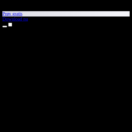
Prøv gratis
Download nu
Produkter
Tekst til tale
iPhone- og iPad-apps
Android-app
Chrome-udvidelse
Edge-udvidelse
Webapp
Mac-app
Windows-app
AI-stemmegenerator
Voice Over
Dubbing
Stemmekloning