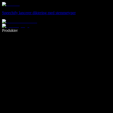
Speechify lancerer diktering med stemmetyper
Skriv 5× hurtigere med stemmeskrivning
Produkter
Læs mere