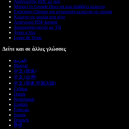
Αναγνώστης PDF με ήχο
Μπορεί το Google Docs να μου διαβάζει κείμενο;
Επέκταση Chrome για μετατροπή κειμένου σε ομιλία
Κείμενο σε ομιλία στα χίντι
Ανάγνωση PDF δυνατά
Δημιουργία φωνής με ΤΝ
Texto a Voz
Leitor de Texto
Δείτε και σε άλλες γλώσσες
العربية
Magyar
中文 (简体)
中文 (台灣)
中文 (简体 中国大陆)
Čeština
Dansk
Nederlands
English
Français
Suomi
Deutsch
हिन्दी