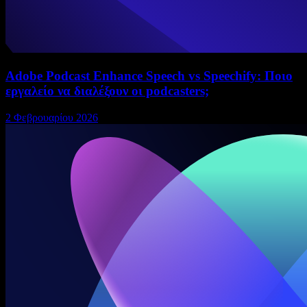
Adobe Podcast Enhance Speech vs Speechify: Ποιο
εργαλείο να διαλέξουν οι podcasters;
2 Φεβρουαρίου 2026