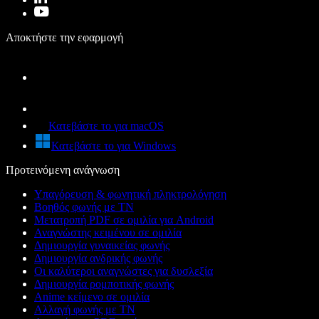
Αποκτήστε την εφαρμογή
Κατεβάστε το για macOS
Κατεβάστε το για Windows
Προτεινόμενη ανάγνωση
Υπαγόρευση & φωνητική πληκτρολόγηση
Βοηθός φωνής με ΤΝ
Μετατροπή PDF σε ομιλία για Android
Αναγνώστης κειμένου σε ομιλία
Δημιουργία γυναικείας φωνής
Δημιουργία ανδρικής φωνής
Οι καλύτεροι αναγνώστες για δυσλεξία
Δημιουργία ρομποτικής φωνής
Anime κείμενο σε ομιλία
Αλλαγή φωνής με ΤΝ