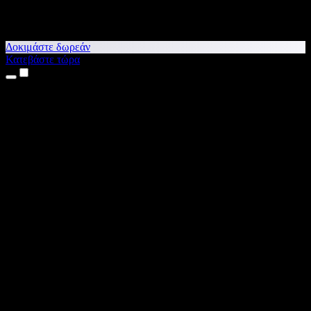
Δοκιμάστε δωρεάν
Κατεβάστε τώρα
Προϊόντα
Κείμενο σε Ομιλία
Εφαρμογές για iPhone & iPad
Εφαρμογή για Android
Επέκταση για Chrome
Επέκταση για Edge
Web εφαρμογή
Εφαρμογή για Mac
Εφαρμογή για Windows