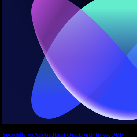
Speechify vs Adobe Read Out Loud: Ποιος PDF