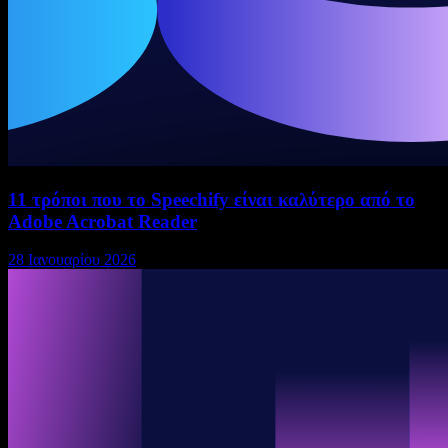
11 τρόποι που το Speechify είναι καλύτερο από το
Adobe Acrobat Reader
28 Ιανουαρίου 2026