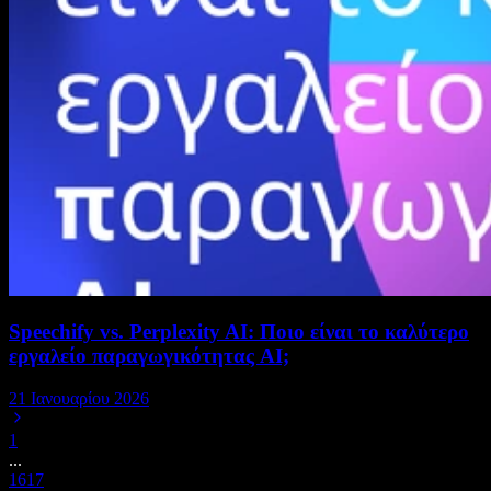
Speechify vs. Perplexity AI: Ποιο είναι το καλύτερο
εργαλείο παραγωγικότητας AI;
21 Ιανουαρίου 2026
1
...
16
17