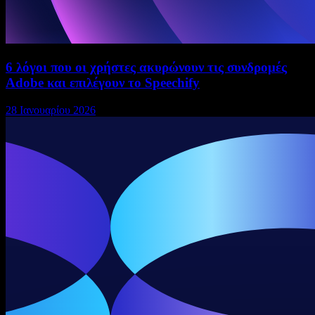
6 λόγοι που οι χρήστες ακυρώνουν τις συνδρομές
Adobe και επιλέγουν το Speechify
28 Ιανουαρίου 2026