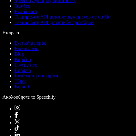
Speechify για προγραμματιστές
Ομάδες
Εκπαίδευση
Τεκμηρίωση API μετατροπής κειμένου σε ομιλία
Τεκμηρίωση API φωνητικών πρακτόρων
Εταιρεία
Σχετικά με εμάς
Επικοινωνία
Blog
Καριέρα
Συνεργάτες
Βοήθεια
Κατάσταση συστήματος
Τύπος
Brand Kit
Ακολουθήστε το Speechify