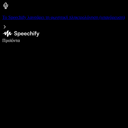
Το Speechify λανσάρει τη φωνητική πληκτρολόγηση (υπαγόρευση)
Γράψτε 5× πιο γρήγορα με φωνητική πληκτρολόγηση
Προϊόντα
Μάθετε περισσότερα