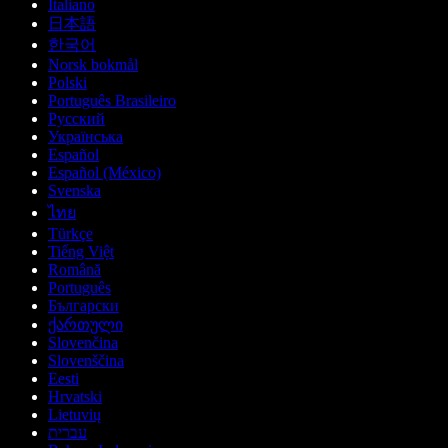
Italiano
日本語
한국어
Norsk bokmål
Polski
Português Brasileiro
Русский
Українська
Español
Español (México)
Svenska
ไทย
Türkçe
Tiếng Việt
Română
Português
Български
ქართული
Slovenčina
Slovenščina
Eesti
Hrvatski
Lietuvių
עברית