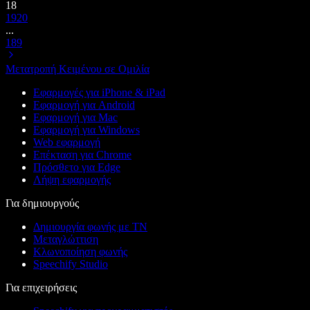
18
19
20
...
189
Μετατροπή Κειμένου σε Ομιλία
Εφαρμογές για iPhone & iPad
Εφαρμογή για Android
Εφαρμογή για Mac
Εφαρμογή για Windows
Web εφαρμογή
Επέκταση για Chrome
Πρόσθετο για Edge
Λήψη εφαρμογής
Για δημιουργούς
Δημιουργία φωνής με ΤΝ
Μεταγλώττιση
Κλωνοποίηση φωνής
Speechify Studio
Για επιχειρήσεις