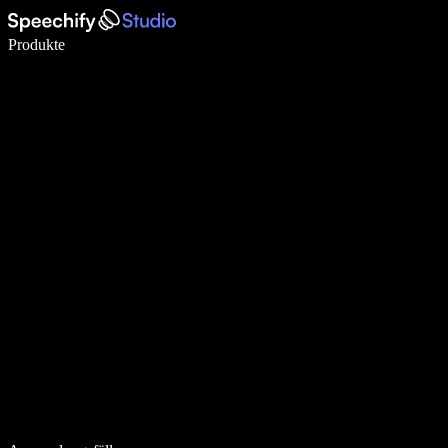
5× schneller schreiben mit Spracheingabe
Produkte
Mehr erfahren