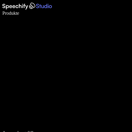
5× schneller schreiben mit Spracheingabe
Produkte
Mehr erfahren