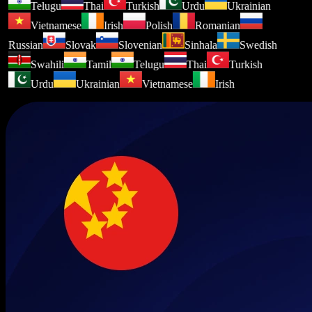
Telugu
Thai
Turkish
Urdu
Ukrainian
Vietnamese
Irish
Polish
Romanian
Russian
Slovak
Slovenian
Sinhala
Swedish
Swahili
Tamil
Telugu
Thai
Turkish
Urdu
Ukrainian
Vietnamese
Irish