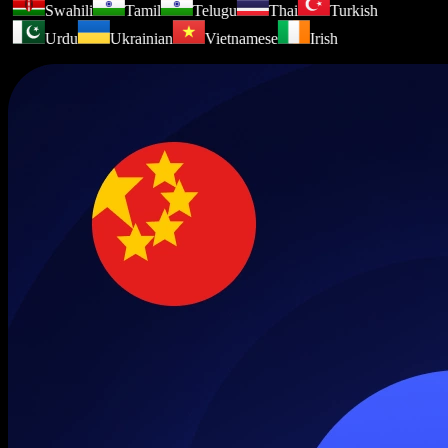
Swahili
Tamil
Telugu
Thai
Turkish
Urdu
Ukrainian
Vietnamese
Irish