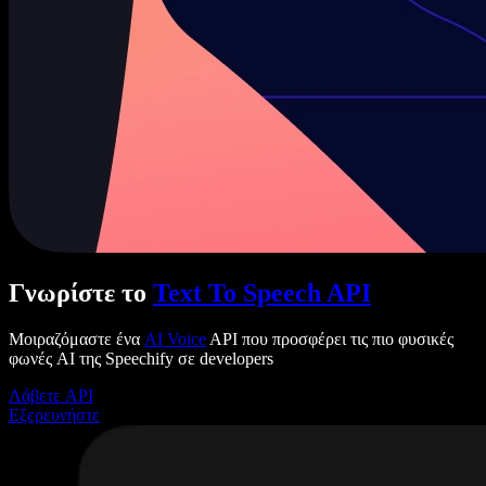
Γνωρίστε το
Text To Speech API
Μοιραζόμαστε ένα
AI Voice
API που προσφέρει τις πιο φυσικές
φωνές AI της Speechify σε developers
Λάβετε API
Εξερευνήστε