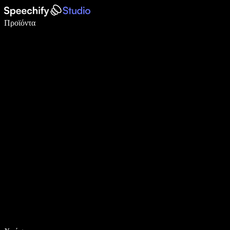
Γράψτε 5× πιο γρήγορα με φωνητική πληκτρολόγηση
Προϊόντα
Μάθετε περισσότερα