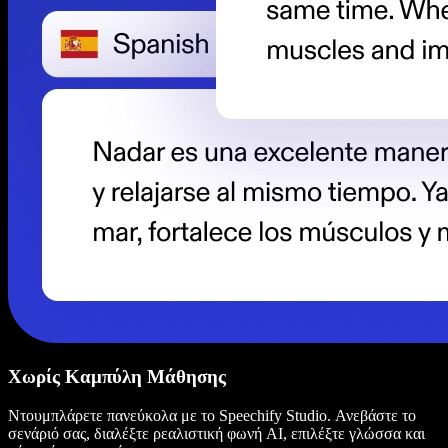
Χωρίς Καμπύλη Μάθησης
Ντουμπλάρετε πανεύκολα με το Speechify Studio. Ανεβάστε το
σενάριό σας, διαλέξτε ρεαλιστική φωνή AI, επιλέξτε γλώσσα και