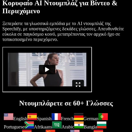
Κορυφαίο AI Ντουμπλάζ για Βίντεο &
Περιεχόμενο
Ξεπεράστε τα γλωσσικά εμπόδια με το AI ντουμπλάζ της
Speechify, με υποστηριζόμενες δεκάδες γλώσσες. Απευθυνθείτε
εύκολα σε παγκόσμιο κοινό, μετατρέποντας τον αρχικό ήχο σε
τοπικοποιημένο περιεχόμενο.
Ντουμπλάρετε σε 60+ Γλώσσες
English
Spanish
French
German
Portuguese
Afrikaans
Arabic
Bangla