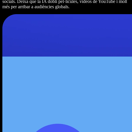
socials. Deixa que la IA dobli pel·lícules, vídeos de YouTube i molt
més per arribar a audiències globals.