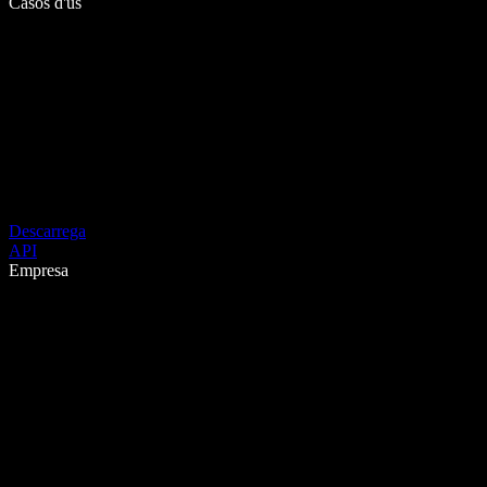
Casos d'ús
Descarrega
API
Empresa