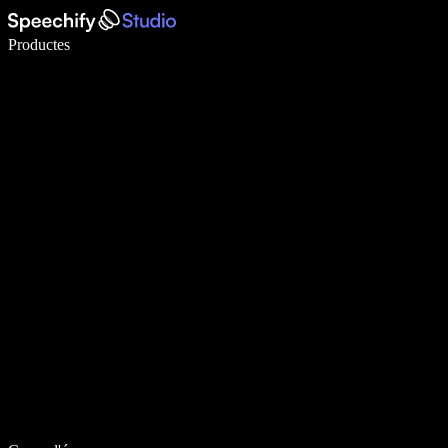
Escriu 5× més ràpid amb la veu
Productes
Més informació