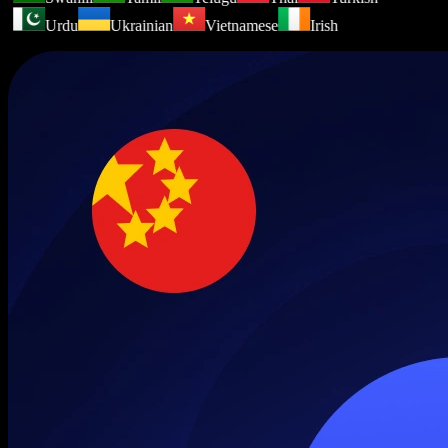
Urdu
Ukrainian
Vietnamese
Irish