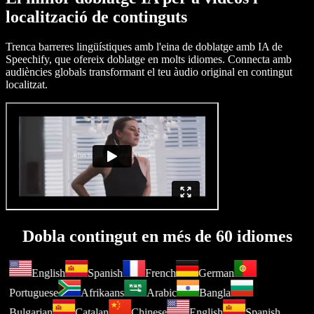
localització de continguts
Trenca barreres lingüístiques amb l'eina de doblatge amb IA de
Speechify, que ofereix doblatge en molts idiomes. Connecta amb
audiències globals transformant el teu àudio original en contingut
localitzat.
Dobla contingut en més de 60 idiomes
English
Spanish
French
German
Portuguese
Afrikaans
Arabic
Bangla
Bulgarian
Catalan
Chinese
English
Spanish