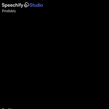
Píšte 5× rýchlejšie pomocou hlasového diktovania
Produkty
Zistiť viac