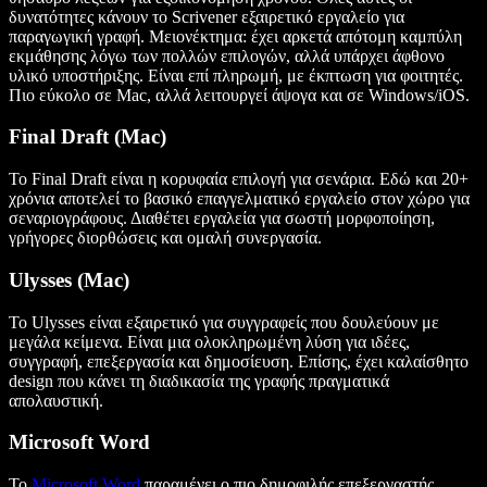
δυνατότητες κάνουν το Scrivener εξαιρετικό εργαλείο για
παραγωγική γραφή. Μειονέκτημα: έχει αρκετά απότομη καμπύλη
εκμάθησης λόγω των πολλών επιλογών, αλλά υπάρχει άφθονο
υλικό υποστήριξης. Είναι επί πληρωμή, με έκπτωση για φοιτητές.
Πιο εύκολο σε Mac, αλλά λειτουργεί άψογα και σε Windows/iOS.
Final Draft (Mac)
Το Final Draft είναι η κορυφαία επιλογή για σενάρια. Εδώ και 20+
χρόνια αποτελεί το βασικό επαγγελματικό εργαλείο στον χώρο για
σεναριογράφους. Διαθέτει εργαλεία για σωστή μορφοποίηση,
γρήγορες διορθώσεις και ομαλή συνεργασία.
Ulysses (Mac)
Το Ulysses είναι εξαιρετικό για συγγραφείς που δουλεύουν με
μεγάλα κείμενα. Είναι μια ολοκληρωμένη λύση για ιδέες,
συγγραφή, επεξεργασία και δημοσίευση. Επίσης, έχει καλαίσθητο
design που κάνει τη διαδικασία της γραφής πραγματικά
απολαυστική.
Microsoft Word
Το
Microsoft Word
παραμένει ο πιο δημοφιλής επεξεργαστής