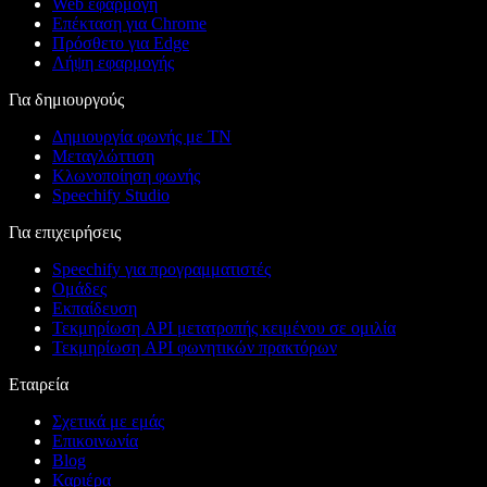
Web εφαρμογή
Επέκταση για Chrome
Πρόσθετο για Edge
Λήψη εφαρμογής
Για δημιουργούς
Δημιουργία φωνής με ΤΝ
Μεταγλώττιση
Κλωνοποίηση φωνής
Speechify Studio
Για επιχειρήσεις
Speechify για προγραμματιστές
Ομάδες
Εκπαίδευση
Τεκμηρίωση API μετατροπής κειμένου σε ομιλία
Τεκμηρίωση API φωνητικών πρακτόρων
Εταιρεία
Σχετικά με εμάς
Επικοινωνία
Blog
Καριέρα