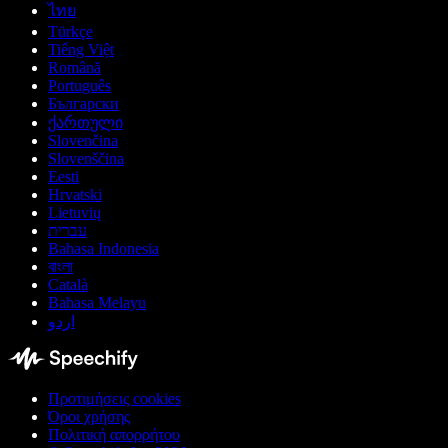
ไทย
Türkçe
Tiếng Việt
Română
Português
Български
ქართული
Slovenčina
Slovenščina
Eesti
Hrvatski
Lietuvių
עברית
Bahasa Indonesia
বাংলা
Català
Bahasa Melayu
اردو
Προτιμήσεις cookies
Όροι χρήσης
Πολιτική απορρήτου