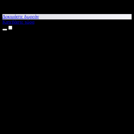
Δοκιμάστε δωρεάν
Κατεβάστε τώρα
Προϊόντα
Κείμενο σε Ομιλία
Εφαρμογές για iPhone & iPad
Εφαρμογή για Android
Επέκταση για Chrome
Επέκταση για Edge
Web εφαρμογή
Εφαρμογή για Mac
Εφαρμογή για Windows