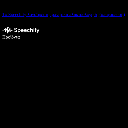
Το Speechify λανσάρει τη φωνητική πληκτρολόγηση (υπαγόρευση)
Γράψτε 5× πιο γρήγορα με φωνητική πληκτρολόγηση
Προϊόντα
Μάθετε περισσότερα