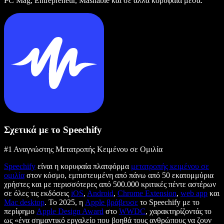
PC Mag, Entrepreneur, Mashable και σε άλλα κορυφαία μέσα.
Σχετικά με το Speechify
#1 Αναγνώστης Μετατροπής Κειμένου σε Ομιλία
Speechify
είναι η κορυφαία πλατφόρμα
μετατροπής κειμένου σε
ομιλία
στον κόσμο, εμπιστευμένη από πάνω από 50 εκατομμύρια
χρήστες και με περισσότερες από 500.000 κριτικές πέντε αστέρων
σε όλες τις εκδόσεις
iOS
,
Android
,
Chrome Extension
,
web app
και
Mac desktop
. Το 2025, η
Apple βράβευσε
το Speechify με το
περίφημο
Apple Design Award
στο
WWDC
, χαρακτηρίζοντάς το
ως «ένα σημαντικό εργαλείο που βοηθά τους ανθρώπους να ζουν