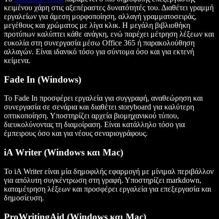
κειμένου χάρη στις αξεπέραστες δυνατότητές του. Διαθέτει γραμμή
εργαλείων για άμεση μορφοποίηση, αλλαγή γραμματοσειράς,
μεγέθους και χρώματος με λίγα κλικ. Η μεγάλη βιβλιοθήκη
προτύπων καλύπτει κάθε ανάγκη, ενώ παρέχει μέτρηση λέξεων και
ευκολία στη συνεργασία μέσω Office 365 ή παρακολούθηση
αλλαγών. Είναι ιδανικό τόσο για σύντομα όσο και για εκτενή
κείμενα.
Fade In (Windows)
Το Fade In προσφέρει εργαλεία για συγγραφή, αναθεώρηση και
συνεργασία σε σενάρια και διαθέτει storyboard για καλύτερη
οπτικοποίηση. Υποστηρίζει αρχεία βιομηχανικού τύπου,
διευκολύνοντας τη διαμοίραση. Είναι κατάλληλο τόσο για
έμπειρους όσο και για νέους σεναριογράφους.
iA Writer (Windows και Mac)
Το iA Writer είναι μία δημοφιλής εφαρμογή με μίνιμαλ περιβάλλον
για απόλυτη συγκέντρωση στη γραφή. Υποστηρίζει markdown,
καταμέτρηση λέξεων και προσφέρει εργαλεία για επεξεργασία και
δημοσίευση.
ProWritingAid (Windows και Mac)