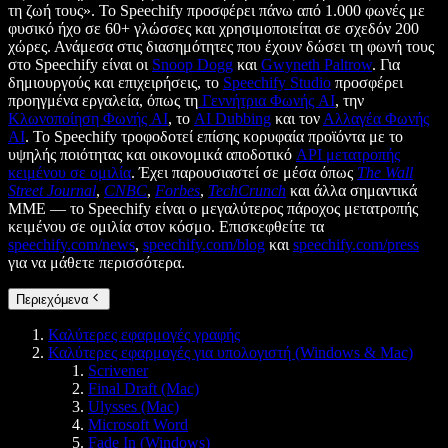
τη ζωή τους». Το Speechify προσφέρει πάνω από 1.000 φωνές με
φυσικό ήχο σε 60+ γλώσσες και χρησιμοποιείται σε σχεδόν 200
χώρες. Ανάμεσα στις διασημότητες που έχουν δώσει τη φωνή τους
στο Speechify είναι οι
Snoop Dogg
και
Gwyneth Paltrow
. Για
δημιουργούς και επιχειρήσεις, το
Speechify Studio
προσφέρει
προηγμένα εργαλεία, όπως τη
Γεννήτρια Φωνής AI
, την
Κλωνοποίηση Φωνής AI
, το
AI Dubbing
και τον
Αλλαγέα Φωνής
AI
. Το Speechify τροφοδοτεί επίσης κορυφαία προϊόντα με το
υψηλής ποιότητας και οικονομικά αποδοτικό
API μετατροπής
κειμένου σε ομιλία
. Έχει παρουσιαστεί σε μέσα όπως
The Wall
Street Journal
,
CNBC
,
Forbes
,
TechCrunch
και άλλα σημαντικά
ΜΜΕ — το Speechify είναι ο μεγαλύτερος πάροχος μετατροπής
κειμένου σε ομιλία στον κόσμο. Επισκεφθείτε τα
speechify.com/news
,
speechify.com/blog
και
speechify.com/press
για να μάθετε περισσότερα.
Περιεχόμενα
Καλύτερες εφαρμογές γραφής
Καλύτερες εφαρμογές για υπολογιστή (Windows & Mac)
Scrivener
Final Draft (Mac)
Ulysses (Mac)
Microsoft Word
Fade In (Windows)