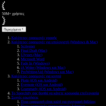
50M+ χρήστες
Περιεχόμενα
Καλύτερες εφαρμογές γραφής
Καλύτερες εφαρμογές για υπολογιστή (Windows & Mac)
Scrivener
Final Draft (Mac)
Ulysses (Mac)
Microsoft Word
Fade In (Windows)
iA Writer (Windows και Mac)
ProWritingAid (Windows και Mac)
Καλύτερες εφαρμογές για κινητά
Plottr (iOS και Android)
Evernote (iOS και Android)
Grammarly (iOS και Android)
Το Speechify σας βοηθά να κάνετε κορυφαία επεξεργασία
Συχνές ερωτήσεις
Ποια εφαρμογή είναι καλή για συγγραφή βιβλίου;
Ποιες εφαρμογές χρησιμοποιούν διάσημοι