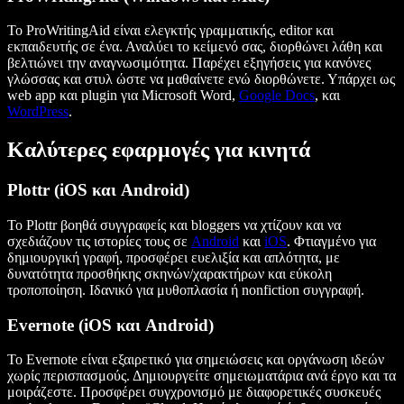
Το ProWritingAid είναι ελεγκτής γραμματικής, editor και
εκπαιδευτής σε ένα. Αναλύει το κείμενό σας, διορθώνει λάθη και
βελτιώνει την αναγνωσιμότητα. Παρέχει εξηγήσεις για κανόνες
γλώσσας και στυλ ώστε να μαθαίνετε ενώ διορθώνετε. Υπάρχει ως
web app και plugin για Microsoft Word,
Google Docs
, και
WordPress
.
Καλύτερες εφαρμογές για κινητά
Plottr (iOS και Android)
Το Plottr βοηθά συγγραφείς και bloggers να χτίζουν και να
σχεδιάζουν τις ιστορίες τους σε
Android
και
iOS
. Φτιαγμένο για
δημιουργική γραφή, προσφέρει ευελιξία και απλότητα, με
δυνατότητα προσθήκης σκηνών/χαρακτήρων και εύκολη
τροποποίηση. Ιδανικό για μυθοπλασία ή nonfiction συγγραφή.
Evernote (iOS και Android)
Το Evernote είναι εξαιρετικό για σημειώσεις και οργάνωση ιδεών
χωρίς περισπασμούς. Δημιουργείτε σημειωματάρια ανά έργο και τα
μοιράζεστε. Προσφέρει συγχρονισμό με διαφορετικές συσκευές