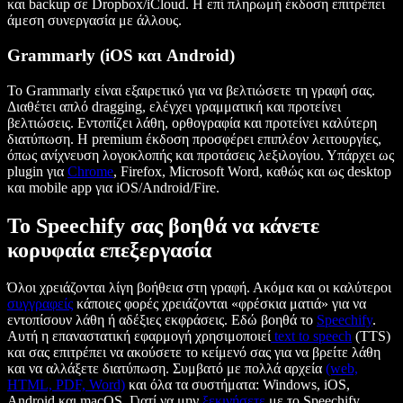
και backup σε Dropbox/iCloud. Η επί πληρωμή έκδοση επιτρέπει
άμεση συνεργασία με άλλους.
Grammarly (iOS και Android)
Το Grammarly είναι εξαιρετικό για να βελτιώσετε τη γραφή σας.
Διαθέτει απλό dragging, ελέγχει γραμματική και προτείνει
βελτιώσεις. Εντοπίζει λάθη, ορθογραφία και προτείνει καλύτερη
διατύπωση. Η premium έκδοση προσφέρει επιπλέον λειτουργίες,
όπως ανίχνευση λογοκλοπής και προτάσεις λεξιλογίου. Υπάρχει ως
plugin για
Chrome
, Firefox, Microsoft Word, καθώς και ως desktop
και mobile app για iOS/Android/Fire.
Το Speechify σας βοηθά να κάνετε
κορυφαία επεξεργασία
Όλοι χρειάζονται λίγη βοήθεια στη γραφή. Ακόμα και οι καλύτεροι
συγγραφείς
κάποιες φορές χρειάζονται «φρέσκια ματιά» για να
εντοπίσουν λάθη ή αδέξιες εκφράσεις. Εδώ βοηθά το
Speechify
.
Αυτή η επαναστατική εφαρμογή χρησιμοποιεί
text to speech
(TTS)
και σας επιτρέπει να ακούσετε το κείμενό σας για να βρείτε λάθη
και να αλλάξετε διατύπωση. Συμβατό με πολλά αρχεία
(web,
HTML, PDF, Word)
και όλα τα συστήματα: Windows, iOS,
Android και macOS. Γιατί να μην
ξεκινήσετε
με το Speechify