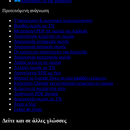
Κατεβάστε το για Windows
Προτεινόμενη ανάγνωση
Υπαγόρευση & φωνητική πληκτρολόγηση
Βοηθός φωνής με ΤΝ
Μετατροπή PDF σε ομιλία για Android
Αναγνώστης κειμένου σε ομιλία
Δημιουργία γυναικείας φωνής
Δημιουργία ανδρικής φωνής
Οι καλύτεροι αναγνώστες για δυσλεξία
Δημιουργία ρομποτικής φωνής
Anime κείμενο σε ομιλία
Αλλαγή φωνής με ΤΝ
Αναγνώστης PDF με ήχο
Μπορεί το Google Docs να μου διαβάζει κείμενο;
Επέκταση Chrome για μετατροπή κειμένου σε ομιλία
Κείμενο σε ομιλία στα χίντι
Ανάγνωση PDF δυνατά
Δημιουργία φωνής με ΤΝ
Texto a Voz
Leitor de Texto
Δείτε και σε άλλες γλώσσες