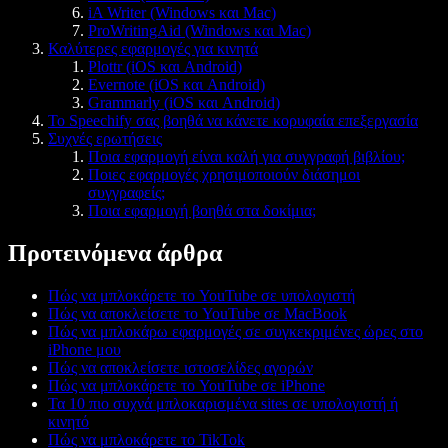
iA Writer (Windows και Mac)
ProWritingAid (Windows και Mac)
Καλύτερες εφαρμογές για κινητά
Plottr (iOS και Android)
Evernote (iOS και Android)
Grammarly (iOS και Android)
Το Speechify σας βοηθά να κάνετε κορυφαία επεξεργασία
Συχνές ερωτήσεις
Ποια εφαρμογή είναι καλή για συγγραφή βιβλίου;
Ποιες εφαρμογές χρησιμοποιούν διάσημοι
συγγραφείς;
Ποια εφαρμογή βοηθά στα δοκίμια;
Προτεινόμενα άρθρα
Πώς να μπλοκάρετε το YouTube σε υπολογιστή
Πώς να αποκλείσετε το YouTube σε MacBook
Πώς να μπλοκάρω εφαρμογές σε συγκεκριμένες ώρες στο
iPhone μου
Πώς να αποκλείσετε ιστοσελίδες αγορών
Πώς να μπλοκάρετε το YouTube σε iPhone
Τα 10 πιο συχνά μπλοκαρισμένα sites σε υπολογιστή ή
κινητό
Πώς να μπλοκάρετε το TikTok