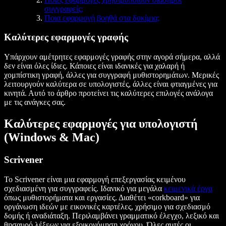
συγγραφείς;
Ποια εφαρμογή βοηθά στα δοκίμια;
Καλύτερες εφαρμογές γραφής
Υπάρχουν αμέτρητες εφαρμογές γραφής στην αγορά σήμερα, αλλά
δεν είναι όλες ίδιες. Κάποιες είναι ιδανικές για χαλαρή ή
χομπίστικη γραφή, άλλες για συγγραφή μυθιστορημάτων. Μερικές
λειτουργούν καλύτερα σε υπολογιστές, άλλες είναι φτιαγμένες για
κινητά. Αυτό το άρθρο προτείνει τις καλύτερες επιλογές ανάλογα
με τις ανάγκες σας.
Καλύτερες εφαρμογές για υπολογιστή
(Windows & Mac)
Scrivener
Το Scrivener είναι μια εφαρμογή επεξεργασίας κειμένου
σχεδιασμένη για συγγραφείς. Ιδανικό για μεγάλα
κειμενικά έργα
όπως μυθιστορήματα και εργασίες. Διαθέτει «corkboard» για
οργάνωση ιδεών με εικονικές καρτέλες, χρήσιμο για σχεδιασμό
δομής ή αναδιάταξη. Περιλαμβάνει γραμματικό έλεγχο, λεξικό και
θησαυρό λέξεων για εξοικονόμηση χρόνου. Όλες αυτές οι