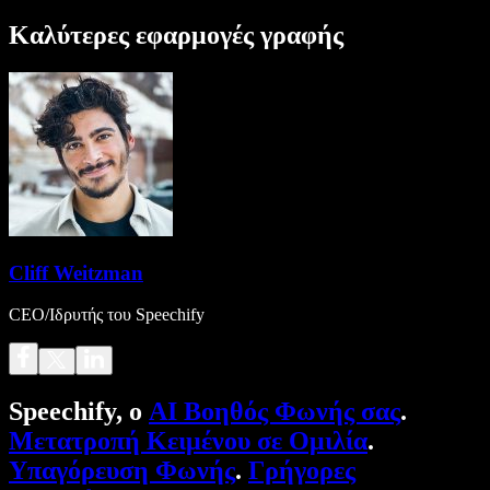
Καλύτερες εφαρμογές γραφής
Cliff Weitzman
CEO/Ιδρυτής του Speechify
Speechify, ο
AI Βοηθός Φωνής σας
.
Μετατροπή Κειμένου σε Ομιλία
.
Υπαγόρευση Φωνής
.
Γρήγορες